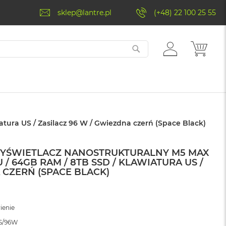
sklep@lantre.pl
(+48) 22 100 25 55
ZALOGUJ
MÓJ 
SIĘ
tura US / Zasilacz 96 W / Gwiezdna czerń (Space Black)
WYŚWIETLACZ NANOSTRUKTURALNY M5 MAX
 / 64GB RAM / 8TB SSD / KLAWIATURA US /
 CZERŃ (SPACE BLACK)
ienie
US/96W