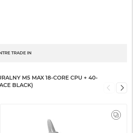
1 199 zł
NTRE TRADE IN
LNY M5 MAX 18-CORE CPU + 40-
PACE BLACK)
WNAJ
PORÓ