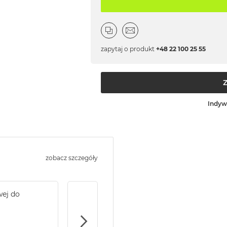
zapytaj o produkt
+48 22 100 25 55
Indyw
zobacz szczegóły
wej do
Service Pack Gold - 2 lata ochrony serwi
MacBook Pro 14/16