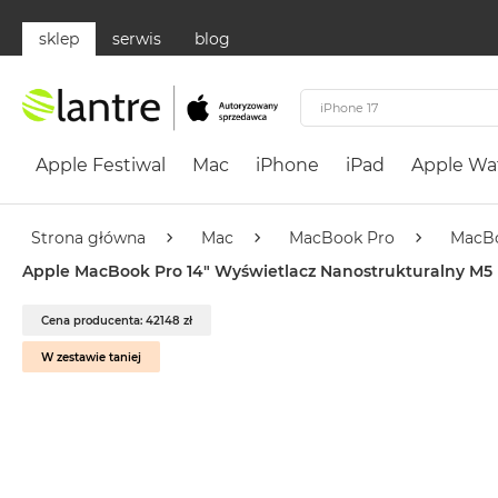
sklep
serwis
blog
Apple
Festiwal
Apple Festiwal
Mac
iPhone
iPad
Apple Wa
Mac
MacBook
Neo
Strona główna
Mac
MacBook Pro
MacBo
Według
Apple MacBook Pro 14" Wyświetlacz Nanostrukturalny M5 M
koloru
MacBook
Cena producenta: 42148 zł
Neo
W zestawie taniej
Cytrusowożółty
MacBook
Neo
Subtelny
Róż