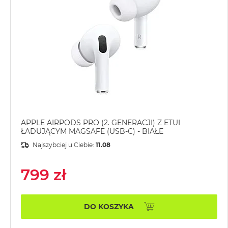
MacBook
Pro
Gwiezdna
szarość
MacBook
Pro
Srebrny
Według
pamięci
RAM
APPLE AIRPODS PRO (2. GENERACJI) Z ETUI
ŁADUJĄCYM MAGSAFE (USB-C) - BIAŁE
MacBook
Pro
Najszybciej u Ciebie:
11.08
8GB
RAM
799 zł
MacBook
Pro
16GB
DO KOSZYKA
RAM