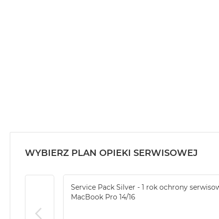
MacBook
Air
32GB
RAM
Według
pojemności
dysku
MacBook
Air
256GB
MacBook
Air
512GB
WYBIERZ PLAN OPIEKI SERWISOWEJ
MacBook
Air
1TB
Service Pack Silver - 1 rok ochrony serwiso
MacBook Pro 14/16
MacBook
Air