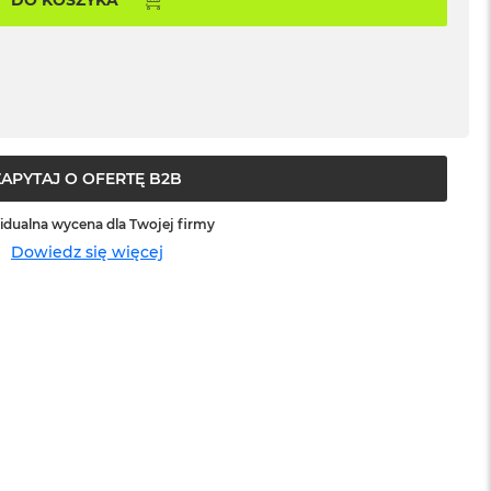
ZAPYTAJ O OFERTĘ B2B
idualna wycena dla Twojej firmy
Dowiedz się więcej
sowej do
Service Pack Platinum - 3 lata ochrony
MacBook Pro 14/16