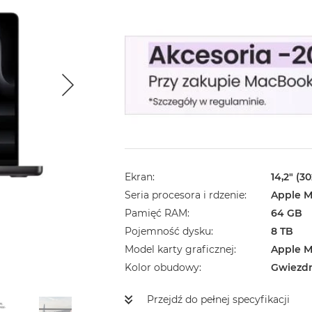
Ekran
14,2" (3
Seria procesora i rdzenie
Apple M
Pamięć RAM
64 GB
Pojemność dysku
8 TB
Model karty graficznej
Apple M
Kolor obudowy
Gwiezd
Przejdź do pełnej specyfikacji