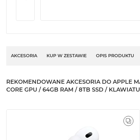
2TB
MacBook
Air
4TB
MacBook
Pro
MacBook
AKCESORIA
KUP W ZESTAWIE
OPIS PRODUKTU
Pro
14
MacBook
REKOMENDOWANE AKCESORIA DO APPLE MAC
Pro
CORE GPU / 64GB RAM / 8TB SSD / KLAWIAT
16
Według
koloru
MacBook
Pro
POR
Gwiezdna
Czerń