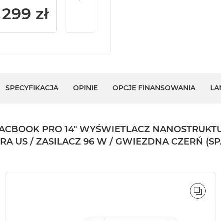
299 zł
SPECYFIKACJA
OPINIE
OPCJE FINANSOWANIA
LA
BOOK PRO 14" WYŚWIETLACZ NANOSTRUKTURA
URA US / ZASILACZ 96 W / GWIEZDNA CZERŃ (S
ÓWNAJ
PORÓ