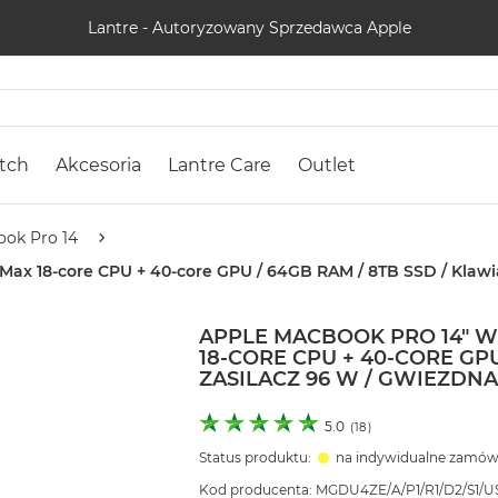
Lantre - Autoryzowany Sprzedawca Apple
tch
Akcesoria
Lantre Care
Outlet
ok Pro 14
ax 18-core CPU + 40-core GPU / 64GB RAM / 8TB SSD / Klawia
APPLE MACBOOK PRO 14" 
18-CORE CPU + 40-CORE GPU
ZASILACZ 96 W / GWIEZDNA
5.0
(
18
)
Status produktu:
na indywidualne zamów
Kod producenta: MGDU4ZE/A/P1/R1/D2/S1/