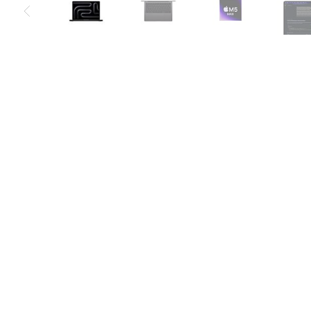
Air
M5
MacBook
Air
M4
MacBook
Air
M3
MacBook
Air
M2
MacBook
Air
13
MacBook
Air
15