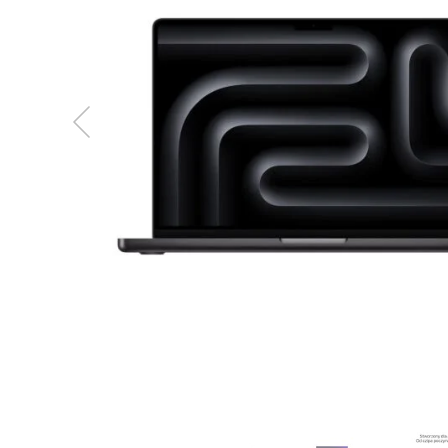
MacBook
Neo
Indygo
MacBook
Neo
Srebrny
Według
pojemności
dysku
MacBook
Neo
256GB
MacBook
Neo
512GB
MacBook
Air
MacBook