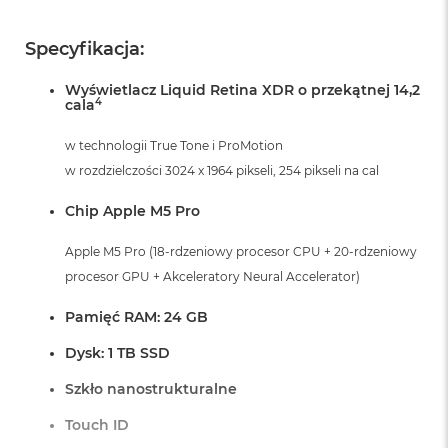
r
G
w
Specyfikacja:
i
e
Wyświetlacz Liquid Retina XDR o przekątnej 14,2
z
4
cala
d
n
w technologii True Tone i ProMotion
a
s
w rozdzielczości 3024 x 1964 pikseli, 254 pikseli na cal
z
a
Chip Apple M5 Pro
r
o
Apple M5 Pro (18-rdzeniowy procesor CPU + 20-rdzeniowy
ś
procesor GPU + Akceleratory Neural Accelerator)
ć
M
Pamięć RAM: 24 GB
a
c
Dysk: 1 TB SSD
B
o
Szkło nanostrukturalne
o
k
Touch ID
A