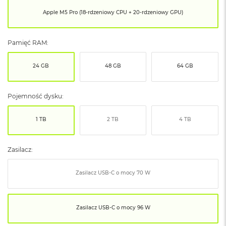
ó
Apple M5 Pro (18-rdzeniowy CPU + 20-rdzeniowy GPU)
ż
M
Pamięć RAM:
a
c
B
24 GB
48 GB
64 GB
o
o
k
Pojemność dysku:
N
e
o
1 TB
2 TB
4 TB
I
n
d
Zasilacz:
y
g
o
Zasilacz USB‑C o mocy 70 W
M
a
Zasilacz USB‑C o mocy 96 W
c
B