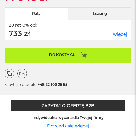
n
o
ś
Raty
Leasing
c
i
20 rat 0% od:
d
733 zł
więcej
y
s
k
u
DO KOSZYKA
M
a
c
B
o
zapytaj o produkt
+48 22 100 25 55
o
k
N
ZAPYTAJ O OFERTĘ B2B
e
o
2
Indywidualna wycena dla Twojej firmy
5
Dowiedz się więcej
6
G