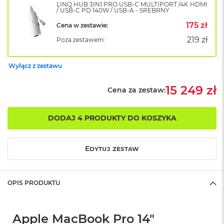
LINQ HUB 3IN1 PRO USB-C MULTIPORT /4K HDMI
o
/ USB-C PD 140W / USB-A - SREBRNY
k
175 zł
Cena w zestawie:
A
i
219 zł
Poza zestawem:
r
1
5
Wyłącz z zestawu
W
15 249 zł
e
Cena za zestaw:
d
ł
u
DODAJ 4 PRODUKTY DO KOSZYKA
g
k
o
Edytuj zestaw
l
o
r
u
OPIS PRODUKTU
M
a
Apple MacBook Pro 14"
c