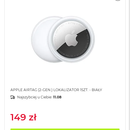
A
i
r
M
a
c
B
o
o
k
A
i
r
M
5
APPLE AIRTAG (2-GEN.) LOKALIZATOR 1SZT. - BIAŁY
M
Najszybciej u Ciebie:
11.08
a
c
B
149 zł
o
o
k