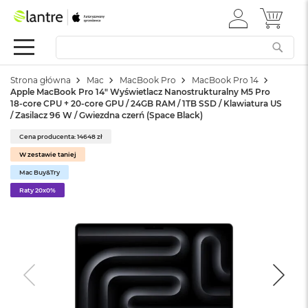
ZALOGUJ
MÓJ 
Apple
SIĘ
Festiwal
Mac
Strona główna
Mac
MacBook Pro
MacBook Pro 14
M
Apple MacBook Pro 14" Wyświetlacz Nanostrukturalny M5 Pro
a
18-core CPU + 20-core GPU / 24GB RAM / 1TB SSD / Klawiatura US
c
/ Zasilacz 96 W / Gwiezdna czerń (Space Black)
B
o
Cena producenta: 14648 zł
o
W zestawie taniej
k
Mac Buy&Try
N
e
Raty 20x0%
o
W
e
d
ł
u
g
k