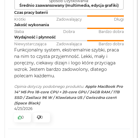
Sposób Użytkowania:
ś
Średnio zaawansowany (multimedia, edycja grafiki)
c
Jasność XDR: 1000 nitów utrzymywana na całym ekranie, 1600
Klawiatura
NIE
Czas pracy baterii
i
1
nitów szczytowo
(tylko treści HDR)
numeryczna
:
d
Krótki
Zadowalający
Długi
y
Jakość wykonania
Jasność w trybie SDR: nawet 1000 nitów (w plenerze)
s
Słaba
Dobra
Bardzo dobra
k
Wydajność i płynność
Podświetlana
TAK
Kolory
u
Niewystarczająca
Zadowalająca
Bardzo dobra
klawiatura
:
Funkcjonalny system, ekstremalnie szybki, praca
1 miliard kolorów
M
na nim to czysta przyjemność. Lekki, mały i
a
poręczny, ciekawy dizajn i logo które przyciąga
Szeroka gama kolorów (P3)
c
Touch ID
:
TAK
wzrok. Jestem bardzo zadowolony, dlatego
B
Technologia True Tone
o
polecam każdemu.
o
Obsługa
Obsługa maks. trzech
k
Opinia dotyczy podobnego produktu:
Apple MacBook Pro
Częstotliwość odświeżania
wyświetlaczy
:
wyświetlaczy zewnętrznych do
A
14" M5 Pro 18-core CPU + 20-core GPU / 24GB RAM / 1TB
6K przy 60 Hz lub jednego
i
SSD / Zasilacz 96 W / Klawiatura US / Gwiezdna czerń
Technologia ProMotion zapewniająca adaptacyjną częstotliwość
r
wyświetlacza do 8K przy 60 Hz.
(Space Black)
odświeżania do 120 Hz
2
4/25/2026
5
0
0
Stałe częstotliwości odświeżania: 47,95 Hz, 48,00 Hz, 50,00 Hz,
6
Odtwarzanie wideo
:
Obsługiwane formaty: m.in.
G
59,94 Hz, 60,00 Hz
HEVC,
H.264
, AV1 i ProRes; HDR z
B
Dolby Vision, HDR10 i HLG