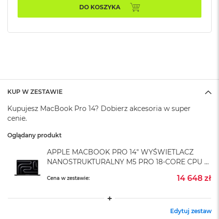
A
DO KOSZYKA
i
r
M
4
M
a
c
B
o
KUP W ZESTAWIE
o
Kupujesz MacBook Pro 14? Dobierz akcesoria w super
k
A
cenie.
i
r
Oglądany produkt
M
APPLE MACBOOK PRO 14" WYŚWIETLACZ
3
NANOSTRUKTURALNY M5 PRO 18-CORE CPU +
M
20-CORE GPU / 24GB RAM / 1TB SSD /
14 648 zł
Cena w zestawie:
a
KLAWIATURA US / ZASILACZ 96 W /
c
GWIEZDNA CZERŃ (SPACE BLACK)
B
o
Edytuj zestaw
o