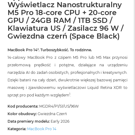
B
Wyświetlacz Nanostrukturalny
o
M5 Pro 18-core CPU + 20-core
o
k
GPU / 24GB RAM / 1TB SSD /
A
Klawiatura US / Zasilacz 96 W /
i
r
Gwiezdna czerń (Space Black)
B
ł
ę
MacBook Pro 14″. Turboszybkość. To rodzinne.
k
14-calowy MacBook Pro z czipem M5 Pro lub M5 Max przynosi
i
przełomową prędkość i potężne, działające na urządzeniu
t
n
narzędzia AI do zadań osobistych, profesjonalnych i kreatywnych.
y
Dzięki baterii na cały dzień, dwukrotnie większej bazowej pamięci
masowej i zjawiskowemu wyświetlaczowi Liquid Retina XDR to
M
a
1
sprzęt pro pod każdym względem
.
c
B
Kod producenta:
MGDR4/P1/S1/US/96W
o
Kolor obudowy:
Gwiezdna Czerń
o
k
Data premiery modelu:
Early 2026
A
Kategoria:
MacBook Pro 14
i