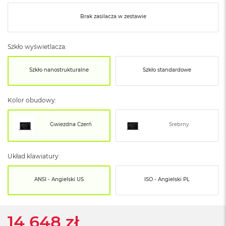
o
o
Brak zasilacza w zestawie
k
N
e
o
Szkło wyświetlacza:
S
r
Szkło nanostrukturalne
Szkło standardowe
e
b
r
Kolor obudowy:
n
y
Gwiezdna Czerń
Srebrny
W
e
d
ł
Układ klawiatury:
u
g
ANSI - Angielski US
ISO - Angielski PL
p
o
j
e
14 648 zł
m