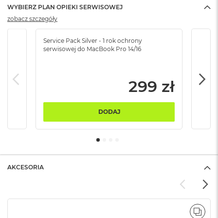
B
WYBIERZ PLAN OPIEKI SERWISOWEJ
zobacz szczegóły
M
a
c
Service Pack Silver - 1 rok ochrony
Servi
serwisowej do MacBook Pro 14/16
serw
B
o
o
k
299 zł
N
e
o
5
DODAJ
1
2
G
B
M
AKCESORIA
a
c
B
o
o
POR
k