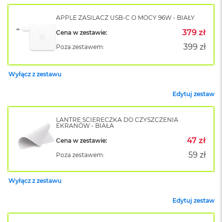
k
A
APPLE ZASILACZ USB-C O MOCY 96W - BIAŁY
i
r
379 zł
Cena w zestawie:
M
399 zł
Poza zestawem:
2
M
Wyłącz z zestawu
a
c
Edytuj zestaw
B
o
o
LANTRE ŚCIERECZKA DO CZYSZCZENIA
k
EKRANÓW - BIAŁA
A
i
47 zł
Cena w zestawie:
r
59 zł
Poza zestawem:
1
3
Wyłącz z zestawu
M
a
Edytuj zestaw
c
B
o