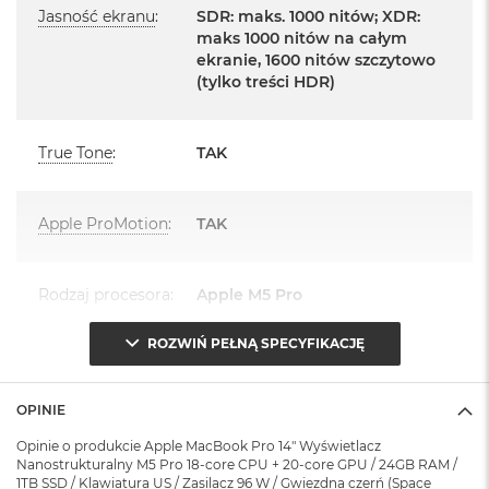
r
14 -calowy MacBook Pro
Jasność ekranu
:
SDR: maks. 1000 nitów; XDR:
e
maks 1000 nitów na całym
b
Przewód USB-C na MagSafe 3 do ładowania (2m)
ekranie, 1600 nitów szczytowo
r
n
(tylko treści HDR)
Zasilacz USB‑C o mocy 96 W
y
M
True Tone
:
TAK
a
c
B
o
Apple ProMotion
:
TAK
Układ klawiatury:
o
k
MacBook posiada układ klawiatury widoczny na zdjęciu - jest to
A
Rodzaj procesora
:
Apple M5 Pro
układ ANSI - Angielski US
i
r
Z
ROZWIŃ PEŁNĄ SPECYFIKACJĘ
ł
Seria procesora i
Apple M5 Pro (18-rdzeniowy
Istnieje możliwość zamówienia MacBooka ze zmienionym
o
rdzenie
:
CPU + 20-rdzeniowy GPU)
układem klawiatury.
t
OPINIE
y
Dostępne układy klawiatury Apple znajdą Państwo na stronie
Opinie o produkcie Apple MacBook Pro 14" Wyświetlacz
Apple.
Model procesora
:
Apple M5 Pro (18-rdzeniowy
W
Nanostrukturalny M5 Pro 18-core CPU + 20-core GPU / 24GB RAM /
e
procesor CPU + 20-rdzeniowy
1TB SSD / Klawiatura US / Zasilacz 96 W / Gwiezdna czerń (Space
W przypadku zamówienia MacBooka ze zmienionym układem