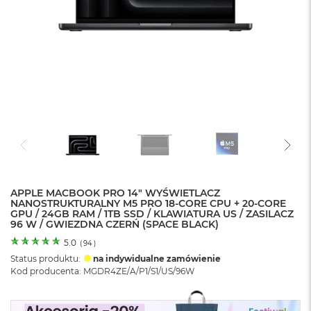
o
l
o
r
u
M
a
c
B
o
o
k
N
e
APPLE MACBOOK PRO 14" WYŚWIETLACZ
o
NANOSTRUKTURALNY M5 PRO 18-CORE CPU + 20-CORE
C
GPU / 24GB RAM / 1TB SSD / KLAWIATURA US / ZASILACZ
y
96 W / GWIEZDNA CZERŃ (SPACE BLACK)
t
r
5.0
(
94
)
u
Status produktu:
na indywidualne zamówienie
s
Kod producenta: MGDR4ZE/A/P1/S1/US/96W
o
w
o