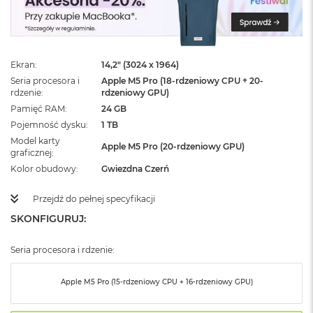
ż
ó
ł
t
y
Ekran
14,2" (3024 x 1964)
Seria procesora i
Apple M5 Pro (18-rdzeniowy CPU + 20-
M
rdzenie
rdzeniowy GPU)
a
c
Pamięć RAM
24 GB
B
Pojemność dysku
1 TB
o
Model karty
o
Apple M5 Pro (20-rdzeniowy GPU)
graficznej
k
Kolor obudowy
Gwiezdna Czerń
N
e
o
Przejdź do pełnej specyfikacji
S
SKONFIGURUJ:
u
b
t
Seria procesora i rdzenie:
e
l
Apple M5 Pro (15-rdzeniowy CPU + 16-rdzeniowy GPU)
n
y
R