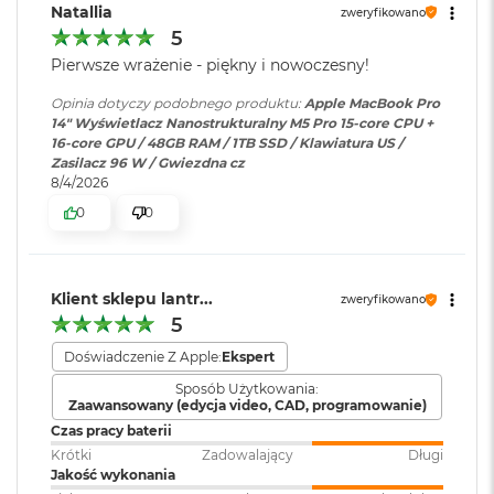
Natallia
zweryfikowano
M
a
5
c
Chip
Odtwarzanie
Obsługiwane formaty: m.in.
Pierwsze wrażenie - piękny i nowoczesny!
B
dźwięku
:
AAC, MP3,
Apple Lossless
,
FLAC
,
o
Opinia dotyczy podobnego produktu:
Apple MacBook Pro
Dolby Digital
, Dolby Digital
Apple M5 Pro
o
14" Wyświetlacz Nanostrukturalny M5 Pro 15-core CPU +
Plus i Dolby Atmos
k
16-core GPU / 48GB RAM / 1TB SSD / Klawiatura US /
Apple M5 Pro (18-rdzeniowy procesor CPU + 20-rdzeniowy
A
Zasilacz 96 W / Gwiezdna cz
i
procesor GPU + Akceleratory Neural Accelerator)
8/4/2026
r
Zainstalowany
macOS
5
0
0
16-rdzeniowy system Neural Engine
system operacyjny
:
1
2
Sprzętowa akceleracja ray tracingu
G
B
Wersja systemu
macOS Sequoia lub nowszy
307 GB/s przepustowości pamięci
Klient sklepu lantr...
zweryfikowano
operacyjnego
:
5
M
Silnik multimedialny
a
Doświadczenie Z Apple:
Ekspert
c
Sprzętowa akceleracja obsługi H.264, HEVC, ProRes i ProRes RAW
Dołączone
Wbudowane aplikacje systemu
Sposób Użytkowania:
B
Zaawansowany (edycja video, CAD, programowanie)
oprogramowanie
:
macOS
o
Silnik dekodowania wideo
Czas pracy baterii
o
k
Krótki
Zadowalający
Długi
Silnik kodowania wideo
A
Jakość wykonania
Dodatkowe
Klawiatura z Touch ID, Gładzik