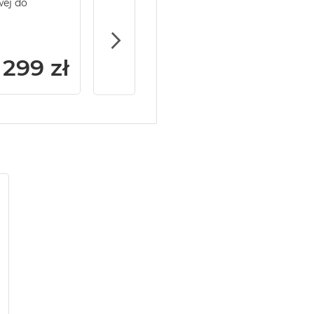
wej do
Service Pack Gold - 2 lata ochrony serwi
MacBook Pro 14/16
299 zł