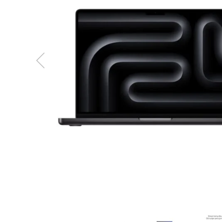
MacBook
Neo
Indygo
MacBook
Neo
Srebrny
Według
pojemności
dysku
MacBook
Neo
256GB
MacBook
Neo
512GB
MacBook
Air
MacBook