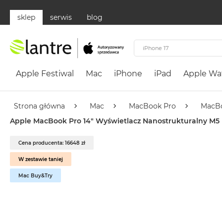
sklep
serwis
blog
Apple
Festiwal
Apple Festiwal
Mac
iPhone
iPad
Apple Wa
Mac
MacBook
Neo
Strona główna
Mac
MacBook Pro
MacBo
Według
Apple MacBook Pro 14" Wyświetlacz Nanostrukturalny M5 Pr
koloru
MacBook
Cena producenta: 16648 zł
Neo
W zestawie taniej
Cytrusowożółty
Mac Buy&Try
MacBook
Neo
Subtelny
Róż