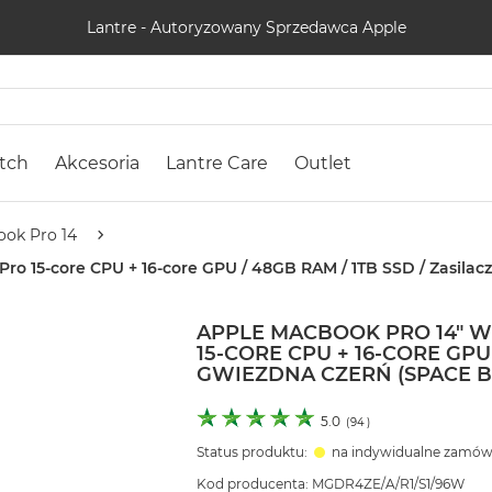
Lantre - Autoryzowany Sprzedawca Apple
tch
Akcesoria
Lantre Care
Outlet
ok Pro 14
o 15-core CPU + 16-core GPU / 48GB RAM / 1TB SSD / Zasilac
APPLE MACBOOK PRO 14" 
15-CORE CPU + 16-CORE GPU 
GWIEZDNA CZERŃ (SPACE B
5.0
(
94
)
Status produktu:
na indywidualne zamów
Kod producenta: MGDR4ZE/A/R1/S1/96W