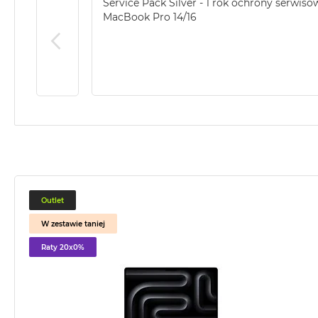
Service Pack Silver - 1 rok ochrony serwiso
2TB
MacBook Pro 14/16
MacBook
Air
4TB
MacBook
Pro
MacBook
Pro
14
MacBook
Pro
Outlet
16
W zestawie taniej
Według
koloru
Raty 20x0%
MacBook
Pro
Gwiezdna
Czerń