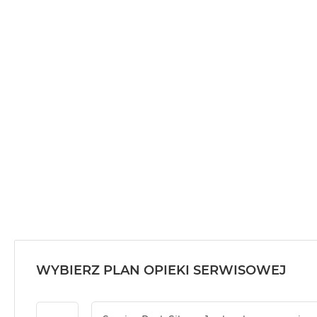
MacBook
Air
32GB
RAM
Według
pojemności
dysku
MacBook
Air
256GB
MacBook
Air
512GB
MacBook
Air
WYBIERZ PLAN OPIEKI SERWISOWEJ
1TB
MacBook
Air