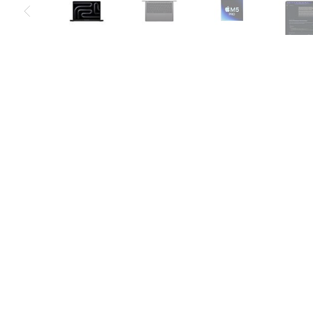
Air
M5
MacBook
Air
M4
MacBook
Air
M3
MacBook
Air
M2
MacBook
Air
13
MacBook
Air
15