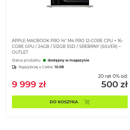
MacBook
Pro
Gwiezdna
szarość
MacBook
Pro
APPLE MACBOOK PRO 14" M4 PRO 12-CORE CPU + 16-
CORE GPU / 24GB / 512GB SSD / SREBRNY (SILVER) –
Srebrny
OUTLET
Według
Status produktu:
dostępny w magazynie
pamięci
Najszybciej u Ciebie:
10.08
RAM
20 rat 0% od:
MacBook
9 999 zł
500 zł
Pro
8GB
RAM
DO KOSZYKA
MacBook
Pro
16GB
RAM