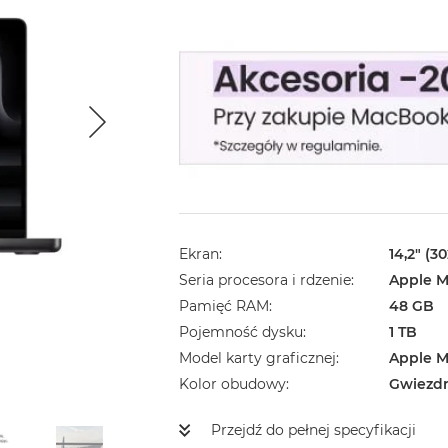
Ekran
14,2" (3
Seria procesora i rdzenie
Apple M
Pamięć RAM
48 GB
Pojemność dysku
1 TB
Model karty graficznej
Apple M
Kolor obudowy
Gwiezd
Przejdź do pełnej specyfikacji