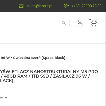
sklep@lantre.pl
(+48) 22 100 25 55
ZALOGUJ
MÓJ 
SIĘ
z 96 W / Gwiezdna czerń (Space Black)
WYŚWIETLACZ NANOSTRUKTURALNY M5 PRO
/ 48GB RAM / 1TB SSD / ZASILACZ 96 W /
LACK)
ienie