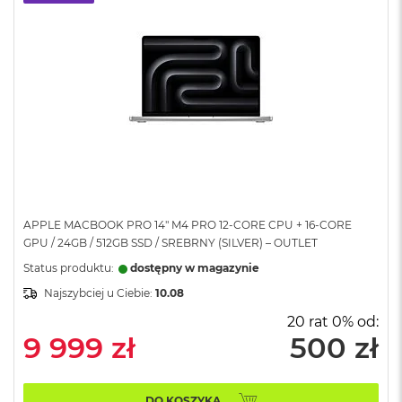
A
i
r
M
a
c
B
o
o
k
A
i
APPLE MACBOOK PRO 14" M4 PRO 12-CORE CPU + 16-CORE
r
M
GPU / 24GB / 512GB SSD / SREBRNY (SILVER) – OUTLET
5
Status produktu:
dostępny w magazynie
M
Najszybciej u Ciebie:
10.08
a
20 rat 0% od:
c
9 999 zł
500 zł
B
o
o
k
DO KOSZYKA