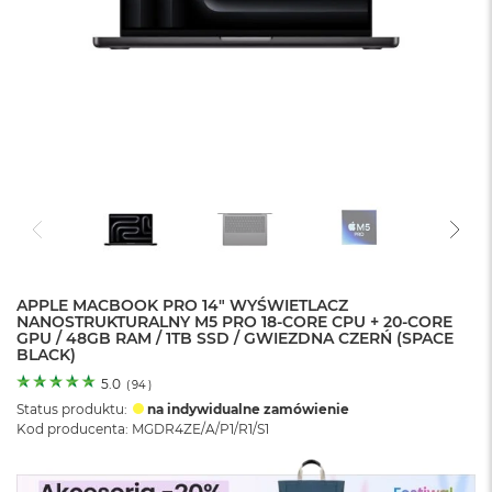
o
l
o
r
u
M
a
c
B
o
o
k
N
e
APPLE MACBOOK PRO 14" WYŚWIETLACZ
o
NANOSTRUKTURALNY M5 PRO 18-CORE CPU + 20-CORE
C
GPU / 48GB RAM / 1TB SSD / GWIEZDNA CZERŃ (SPACE
y
BLACK)
t
r
5.0
(
94
)
u
Status produktu:
na indywidualne zamówienie
s
Kod producenta: MGDR4ZE/A/P1/R1/S1
o
w
o