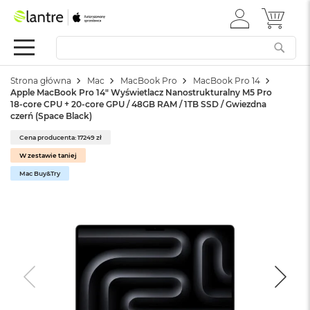
ZALOGUJ
MÓJ 
Apple
SIĘ
Festiwal
Mac
Strona główna
Mac
MacBook Pro
MacBook Pro 14
M
Apple MacBook Pro 14" Wyświetlacz Nanostrukturalny M5 Pro
a
18-core CPU + 20-core GPU / 48GB RAM / 1TB SSD / Gwiezdna
c
czerń (Space Black)
B
o
Cena producenta: 17249 zł
o
W zestawie taniej
k
Mac Buy&Try
N
e
o
W
e
d
ł
u
g
k