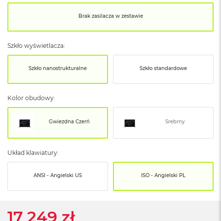
o
o
Brak zasilacza w zestawie
k
N
e
o
Szkło wyświetlacza:
S
r
Szkło nanostrukturalne
Szkło standardowe
e
b
r
Kolor obudowy:
n
y
Gwiezdna Czerń
Srebrny
W
e
d
ł
Układ klawiatury:
u
g
ANSI - Angielski US
ISO - Angielski PL
p
o
j
e
17 249 zł
m