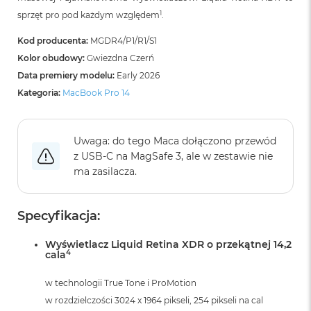
i
1
sprzęt pro pod każdym względem
.
r
K
Kod producenta:
MGDR4/P1/R1/S1
s
i
Kolor obudowy:
Gwiezdna Czerń
ę
Data premiery modelu:
Early 2026
ż
Kategoria:
MacBook Pro 14
y
c
o
w
Uwaga: do tego Maca dołączono przewód
a
z USB‑C na MagSafe 3, ale w zestawie nie
P
o
ma zasilacza.
ś
w
i
Specyfikacja:
a
t
Wyświetlacz Liquid Retina XDR o przekątnej 14,2
a
4
cala
M
w technologii True Tone i ProMotion
a
c
w rozdzielczości 3024 x 1964 pikseli, 254 pikseli na cal
B