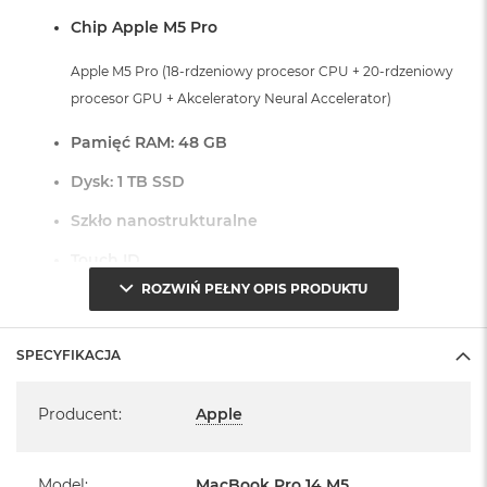
o
Chip Apple M5 Pro
o
k
Apple M5 Pro (18-rdzeniowy procesor CPU + 20-rdzeniowy
A
i
procesor GPU + Akceleratory Neural Accelerator)
r
P
Pamięć RAM: 48 GB
ó
ł
Dysk: 1 TB SSD
n
o
Szkło nanostrukturalne
c
Touch ID
M
ROZWIŃ PEŁNY OPIS PRODUKTU
a
Czytnik linii papilarnych do bezpiecznego logowania oraz
c
B
zakupów
o
SPECYFIKACJA
o
Dostępne złącza:
k
Specyfikacja
A
Producent
:
Apple
3 x Thunderbolt 5 (USB-C)
i
1 x Port HDMI
r
S
1 x Port MagSafe 3
Model
:
MacBook Pro 14 M5