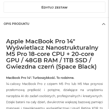
r
G
Edytuj zestaw
w
i
e
z
OPIS PRODUKTU
d
n
a
Apple MacBook Pro 14"
s
z
Wyświetlacz Nanostrukturalny
a
M5 Pro 18-core CPU + 20-core
r
o
GPU / 48GB RAM / 1TB SSD /
ś
Gwiezdna czerń (Space Black)
ć
M
MacBook Pro 14″. Turboszybkość. To rodzinne.
a
14-calowy MacBook Pro z czipem M5 Pro lub M5 Max przynosi
c
B
przełomową prędkość i potężne, działające na urządzeniu
o
narzędzia AI do zadań osobistych, profesjonalnych i kreatywnych.
o
Dzięki baterii na cały dzień, dwukrotnie większej bazowej pamięci
k
A
masowej i zjawiskowemu wyświetlaczowi Liquid Retina XDR to