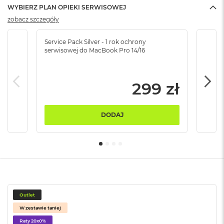
B
WYBIERZ PLAN OPIEKI SERWISOWEJ
zobacz szczegóły
M
a
c
Service Pack Silver - 1 rok ochrony
Servi
serwisowej do MacBook Pro 14/16
serw
B
o
o
k
299 zł
N
e
o
5
DODAJ
1
2
G
B
M
a
c
B
Outlet
o
W zestawie taniej
o
Raty 20x0%
k