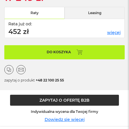
n
o
ś
Raty
Leasing
c
i
Rata już od:
d
452 zł
więcej
y
s
k
u
DO KOSZYKA
M
a
c
B
o
zapytaj o produkt
+48 22 100 25 55
o
k
N
ZAPYTAJ O OFERTĘ B2B
e
o
2
Indywidualna wycena dla Twojej firmy
5
Dowiedz się więcej
6
G