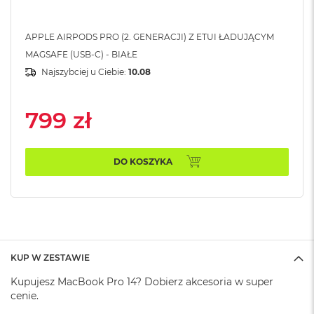
k
A
i
APPLE AIRPODS PRO (2. GENERACJI) Z ETUI ŁADUJĄCYM
r
MAGSAFE (USB-C) - BIAŁE
M
2
Najszybciej u Ciebie:
10.08
M
a
799 zł
c
B
o
o
DO KOSZYKA
k
A
i
r
1
3
KUP W ZESTAWIE
M
a
Kupujesz MacBook Pro 14? Dobierz akcesoria w super
c
cenie.
B
o