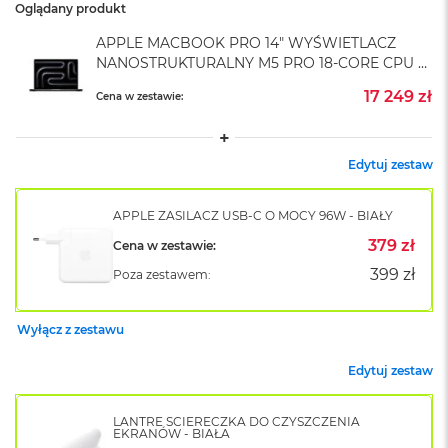
Oglądany produkt
o
k
APPLE MACBOOK PRO 14" WYŚWIETLACZ
A
NANOSTRUKTURALNY M5 PRO 18-CORE CPU +
i
20-CORE GPU / 48GB RAM / 1TB SSD /
r
17 249 zł
Cena w zestawie:
GWIEZDNA CZERŃ (SPACE BLACK)
1
5
W
Edytuj zestaw
e
d
ł
APPLE ZASILACZ USB-C O MOCY 96W - BIAŁY
u
379 zł
Cena w zestawie:
g
k
399 zł
Poza zestawem:
o
l
o
Wyłącz z zestawu
r
u
Edytuj zestaw
M
a
LANTRE ŚCIERECZKA DO CZYSZCZENIA
c
EKRANÓW - BIAŁA