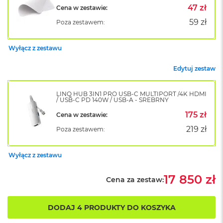
B
47 zł
Cena w zestawie:
o
o
59 zł
Poza zestawem:
k
A
i
Wyłącz z zestawu
r
B
Edytuj zestaw
ł
ę
k
LINQ HUB 3IN1 PRO USB-C MULTIPORT /4K HDMI
i
/ USB-C PD 140W / USB-A - SREBRNY
t
175 zł
Cena w zestawie:
n
y
219 zł
Poza zestawem:
M
a
Wyłącz z zestawu
c
B
17 850 zł
Cena za zestaw:
o
o
k
DODAJ 4 PRODUKTY DO KOSZYKA
A
i