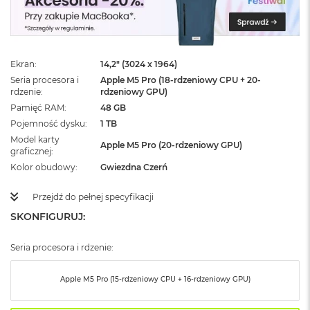
ż
ó
ł
t
y
Ekran
14,2" (3024 x 1964)
Seria procesora i
Apple M5 Pro (18-rdzeniowy CPU + 20-
M
rdzenie
rdzeniowy GPU)
a
c
Pamięć RAM
48 GB
B
Pojemność dysku
1 TB
o
Model karty
o
Apple M5 Pro (20-rdzeniowy GPU)
graficznej
k
Kolor obudowy
Gwiezdna Czerń
N
e
o
Przejdź do pełnej specyfikacji
S
SKONFIGURUJ:
u
b
t
Seria procesora i rdzenie:
e
l
Apple M5 Pro (15-rdzeniowy CPU + 16-rdzeniowy GPU)
n
y
R