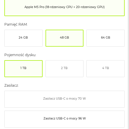
ó
Apple M5 Pro (18-rdzeniowy CPU + 20-rdzeniowy GPU)
ż
M
Pamięć RAM:
a
c
B
24 GB
48 GB
64 GB
o
o
k
Pojemność dysku:
N
e
o
1 TB
2 TB
4 TB
I
n
d
Zasilacz:
y
g
o
Zasilacz USB‑C o mocy 70 W
M
a
Zasilacz USB‑C o mocy 96 W
c
B