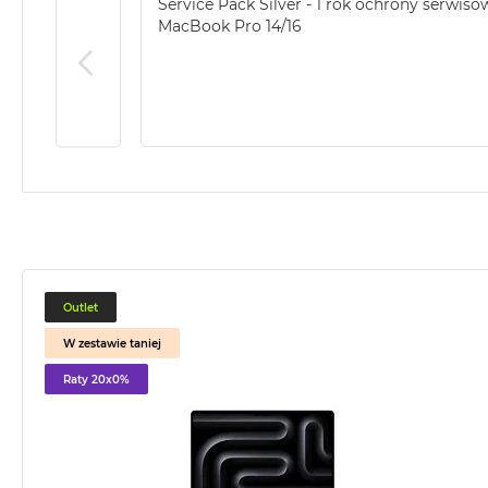
Service Pack Silver - 1 rok ochrony serwiso
2TB
MacBook Pro 14/16
MacBook
Air
4TB
MacBook
Pro
MacBook
Pro
14
MacBook
Pro
Outlet
16
W zestawie taniej
Według
koloru
Raty 20x0%
MacBook
Pro
Gwiezdna
Czerń