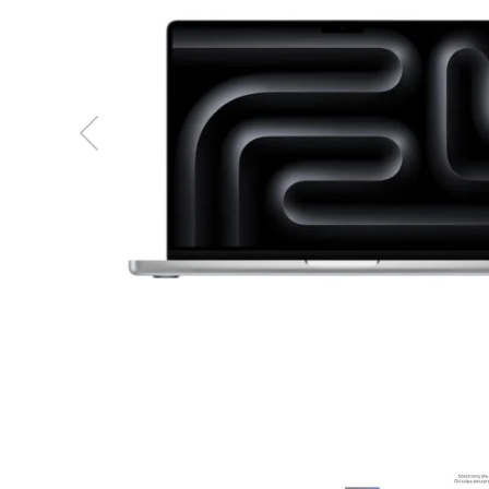
MacBook
Neo
Indygo
MacBook
Neo
Srebrny
Według
pojemności
dysku
MacBook
Neo
256GB
MacBook
Neo
512GB
MacBook
Air
MacBook