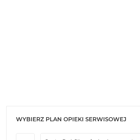
MacBook
Air
32GB
RAM
Według
pojemności
dysku
MacBook
Air
256GB
MacBook
Air
512GB
MacBook
Air
WYBIERZ PLAN OPIEKI SERWISOWEJ
1TB
MacBook
Air