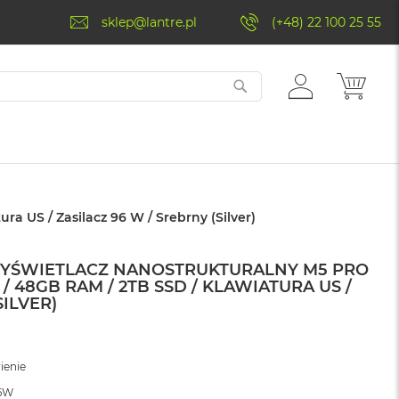
sklep@lantre.pl
(+48) 22 100 25 55
ZALOGUJ
MÓJ 
SIĘ
a US / Zasilacz 96 W / Srebrny (Silver)
WYŚWIETLACZ NANOSTRUKTURALNY M5 PRO
 / 48GB RAM / 2TB SSD / KLAWIATURA US /
SILVER)
ienie
96W