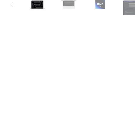
Air
M5
MacBook
Air
M4
MacBook
Air
M3
MacBook
Air
M2
MacBook
Air
13
MacBook
Air
15