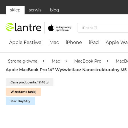
sklep
serwis
blog
Apple
Festiwal
Apple Festiwal
Mac
iPhone
iPad
Apple Wa
Mac
MacBook
Neo
Strona główna
Mac
MacBook Pro
MacBo
Według
Apple MacBook Pro 14" Wyświetlacz Nanostrukturalny M5 Pro
koloru
MacBook
Cena producenta: 19148 zł
Neo
W zestawie taniej
Cytrusowożółty
Mac Buy&Try
MacBook
Neo
Subtelny
Róż