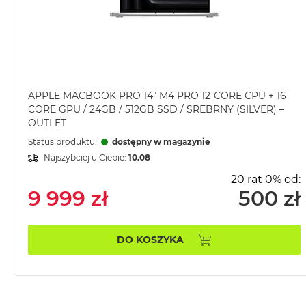
MacBook
Pro
Gwiezdna
szarość
MacBook
Pro
APPLE MACBOOK PRO 14" M4 PRO 12-CORE CPU + 16-
CORE GPU / 24GB / 512GB SSD / SREBRNY (SILVER) –
Srebrny
OUTLET
Według
Status produktu:
dostępny w magazynie
pamięci
Najszybciej u Ciebie:
10.08
RAM
20 rat 0% od:
MacBook
9 999 zł
500 zł
Pro
8GB
RAM
DO KOSZYKA
MacBook
Pro
16GB
RAM