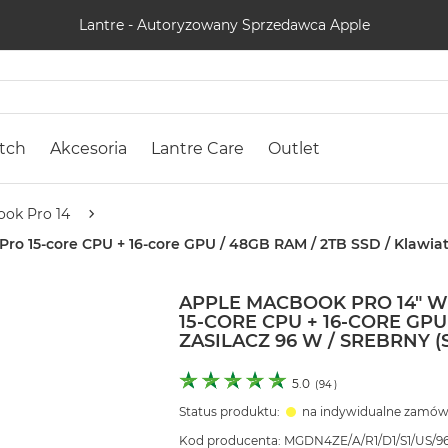
Lantre - Autoryzowany Sprzedawca Apple
tch
Akcesoria
Lantre Care
Outlet
ok Pro 14
 15-core CPU + 16-core GPU / 48GB RAM / 2TB SSD / Klawiatur
APPLE MACBOOK PRO 14" 
15-CORE CPU + 16-CORE GPU
ZASILACZ 96 W / SREBRNY (
5.0
(
94
)
Status produktu:
na indywidualne zamów
Kod producenta: MGDN4ZE/A/R1/D1/S1/US/