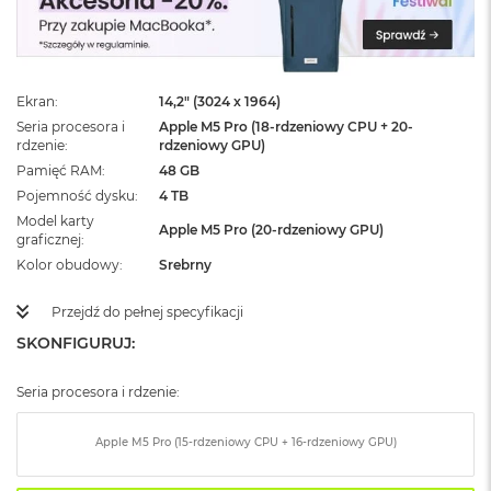
ż
ó
ł
t
y
Ekran
14,2" (3024 x 1964)
Seria procesora i
Apple M5 Pro (18-rdzeniowy CPU + 20-
M
rdzenie
rdzeniowy GPU)
a
c
Pamięć RAM
48 GB
B
Pojemność dysku
4 TB
o
Model karty
o
Apple M5 Pro (20-rdzeniowy GPU)
graficznej
k
Kolor obudowy
Srebrny
N
e
o
Przejdź do pełnej specyfikacji
S
SKONFIGURUJ:
u
b
t
Seria procesora i rdzenie:
e
l
Apple M5 Pro (15-rdzeniowy CPU + 16-rdzeniowy GPU)
n
y
R