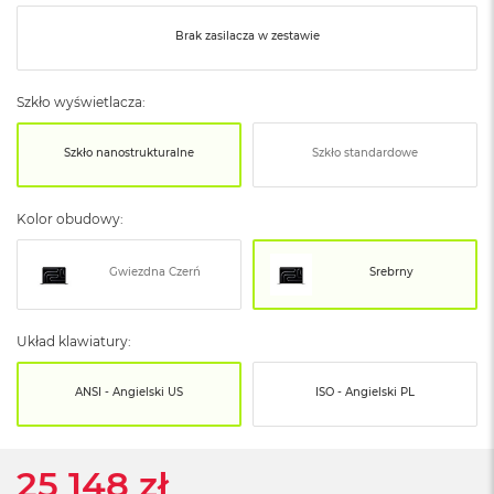
o
o
Brak zasilacza w zestawie
k
N
e
o
Szkło wyświetlacza:
S
r
Szkło nanostrukturalne
Szkło standardowe
e
b
r
Kolor obudowy:
n
y
Gwiezdna Czerń
Srebrny
W
e
d
ł
Układ klawiatury:
u
g
ANSI - Angielski US
ISO - Angielski PL
p
o
j
e
25 148 zł
m