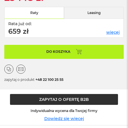
n
o
ś
Raty
Leasing
c
i
Rata już od:
d
659 zł
więcej
y
s
k
u
DO KOSZYKA
M
a
c
B
o
zapytaj o produkt
+48 22 100 25 55
o
k
N
ZAPYTAJ O OFERTĘ B2B
e
o
2
Indywidualna wycena dla Twojej firmy
5
Dowiedz się więcej
6
G