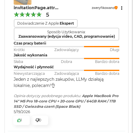
głośników z dźwiękiem przestrzennym i obsługą Dolby
ś
invitationPage.attr...
c
zweryfikowano
Atmos sprawią, że zawsze będzie Cię doskonale słychać i
Karta sieciowa
Wi-Fi 7 (802.11be)
i
5
widać w perfekcyjnie skomponowanym kadrze.
d
bezprzewodowa
Doświadczenie Z Apple:
Ekspert
y
WLAN
:
POŁĄCZ WSZYSTKO
– Wyposażony w trzy porty
s
Sposób Użytkowania:
k
Thunderbolt 5 i port MagSafe 3 do ładowania, gniazdo na
Zaawansowany (edycja video, CAD, programowanie)
u
kartę SDXC, port HDMI, gniazdo słuchawkowe i
Czas pracy baterii
Kamera
Kamera 12MP Center Stage z
zaprojektowany przez Apple czip do łączności
internetowa
:
obsługą funkcji Widok blatu
Krótki
Zadowalający
Długi
M
Jakość wykonania
a
6
bezprzewodowej N1 obsługujący interfejsy Wi-Fi 7
i
c
Słaba
Dobra
Bardzo dobra
Bluetooth 6. Do modelu z czipem M5 Pro podłączysz aż trzy
B
Wydajność i płynność
Bateria
:
Litowo-polimerowa
wyświetlacze zewnętrzne, a do modelu z czipem M5 Max –
o
Niewystarczająca
Zadowalająca
Bardzo dobra
o
nawet cztery.
Jeden z najlepszych zakupów, LLMy działają
k
lokalnie, polecam!👌
A
Pojemność baterii
:
72,4 Wh
i
Opinia dotyczy podobnego produktu:
Apple MacBook Pro
r
14" M5 Pro 18-core CPU + 20-core GPU / 64GB RAM / 1TB
2
SSD / Gwiezdna czerń (Space Black)
Szybkie ładowanie
:
Możliwość szybkiego ładowania
5
5/19/2026
zasilaczem USB PD o mocy
6
96W lub wyższą
1
0
G
Wyświetlacz
B