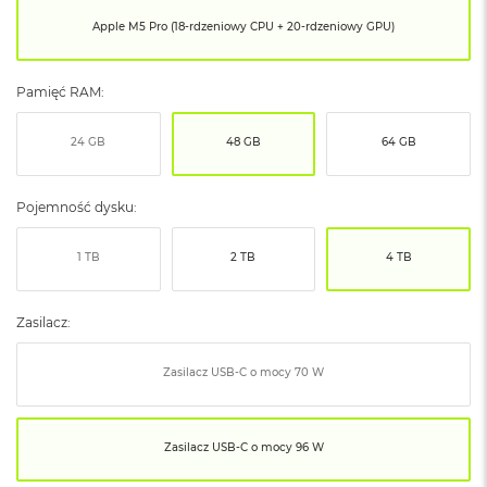
ó
Apple M5 Pro (18-rdzeniowy CPU + 20-rdzeniowy GPU)
ż
M
Pamięć RAM:
a
c
B
24 GB
48 GB
64 GB
o
o
k
Pojemność dysku:
N
e
o
1 TB
2 TB
4 TB
I
n
d
Zasilacz:
y
g
o
Zasilacz USB‑C o mocy 70 W
M
a
Zasilacz USB‑C o mocy 96 W
c
B