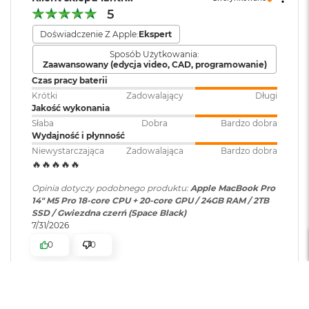
o
307 GB/s przepustowości pamięci
5
k
Dołączone
Wbudowane aplikacje systemu
A
oprogramowanie
:
macOS
Doświadczenie Z Apple:
Ekspert
Silnik multimedialny
i
r
Sposób Użytkowania:
Sprzętowa akceleracja obsługi H.264, HEVC, ProRes i ProRes RAW
Zaawansowany (edycja video, CAD, programowanie)
4
T
Dodatkowe
Klawiatura z Touch ID, Gładzik
Czas pracy baterii
Silnik dekodowania wideo
B
informacje
:
Force Touch wyczuwający siłę
Krótki
Zadowalający
Długi
nacisku, Czujnik światła
Jakość wykonania
Silnik kodowania wideo
M
otoczenia
Słaba
Dobra
Bardzo dobra
a
Wydajność i płynność
Silnik kodujący i dekodujący format ProRes
c
Niewystarczająca
Zadowalająca
Bardzo dobra
B
🔥🔥🔥🔥🔥
Układ klawiatury
:
ANSI - Angielski US
Dekoder AV1
o
o
Opinia dotyczy podobnego produktu:
Apple MacBook Pro
k
14" M5 Pro 18-core CPU + 20-core GPU / 24GB RAM / 2TB
P
Materiał wykonania
:
Aluminium
SSD / Gwiezdna czerń (Space Black)
r
7/31/2026
o
Ładowanie i rozbudowa
0
0
Kolor obudowy
:
Srebrny
M
Gniazdo na kartę SDXC
a
c
Port HDMI
OPINIA W TRAKCIE MEDIACJI
B
?
Zawartość zestawu
:
14-calowy MacBook Pro,
Gniazdo słuchawkowe 3,5 mm
o