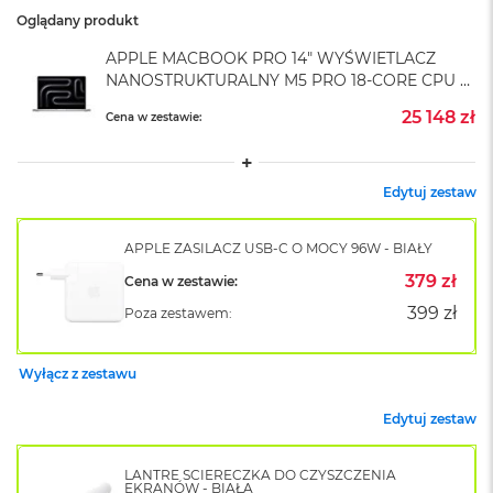
o
Oglądany produkt
k
A
APPLE MACBOOK PRO 14" WYŚWIETLACZ
i
NANOSTRUKTURALNY M5 PRO 18-CORE CPU +
r
20-CORE GPU / 48GB RAM / 4TB SSD /
1
25 148 zł
Cena w zestawie:
KLAWIATURA US / ZASILACZ 96 W / SREBRNY
5
(SILVER)
W
Edytuj zestaw
e
d
ł
APPLE ZASILACZ USB-C O MOCY 96W - BIAŁY
u
g
379 zł
Cena w zestawie:
k
399 zł
Poza zestawem:
o
l
o
Wyłącz z zestawu
r
u
Edytuj zestaw
M
a
LANTRE ŚCIERECZKA DO CZYSZCZENIA
c
EKRANÓW - BIAŁA