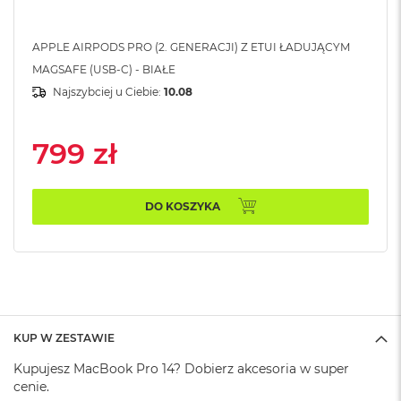
k
A
i
APPLE AIRPODS PRO (2. GENERACJI) Z ETUI ŁADUJĄCYM
r
MAGSAFE (USB-C) - BIAŁE
M
2
Najszybciej u Ciebie:
10.08
M
a
799 zł
c
B
o
o
DO KOSZYKA
k
A
i
r
1
3
M
KUP W ZESTAWIE
a
c
Kupujesz MacBook Pro 14? Dobierz akcesoria w super
B
cenie.
o