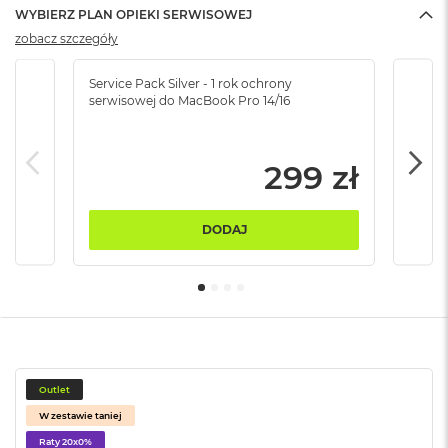
B
WYBIERZ PLAN OPIEKI SERWISOWEJ
zobacz szczegóły
M
a
c
Service Pack Silver - 1 rok ochrony
Servi
serwisowej do MacBook Pro 14/16
serw
B
o
o
k
299 zł
N
e
o
5
DODAJ
1
2
G
B
M
a
c
B
Outlet
o
W zestawie taniej
o
Raty 20x0%
k