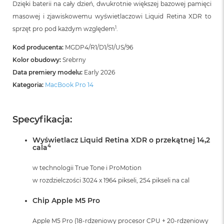
Dzięki baterii na cały dzień, dwukrotnie większej bazowej pamięci
i
r
masowej i zjawiskowemu wyświetlaczowi Liquid Retina XDR to
K
1
sprzęt pro pod każdym względem
.
s
i
Kod producenta:
MGDP4/R1/D1/S1/US/96
ę
ż
Kolor obudowy:
Srebrny
y
Data premiery modelu:
Early 2026
c
Kategoria:
MacBook Pro 14
o
w
a
P
Specyfikacja:
o
ś
Wyświetlacz Liquid Retina XDR o przekątnej 14,2
w
4
cala
i
a
t
w technologii True Tone i ProMotion
a
w rozdzielczości 3024 x 1964 pikseli, 254 pikseli na cal
M
Chip Apple M5 Pro
a
c
Apple M5 Pro (18-rdzeniowy procesor CPU + 20-rdzeniowy
B