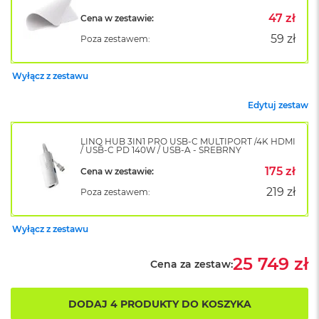
B
o
47 zł
Cena w zestawie:
o
59 zł
Poza zestawem:
k
A
i
Wyłącz z zestawu
r
B
ł
Edytuj zestaw
ę
k
LINQ HUB 3IN1 PRO USB-C MULTIPORT /4K HDMI
i
/ USB-C PD 140W / USB-A - SREBRNY
t
n
175 zł
Cena w zestawie:
y
219 zł
Poza zestawem:
M
a
Wyłącz z zestawu
c
B
25 749 zł
o
Cena za zestaw:
o
k
A
DODAJ 4 PRODUKTY DO KOSZYKA
i