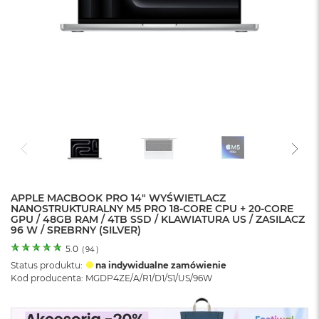
o
l
o
r
u
M
a
c
B
o
o
k
N
e
APPLE MACBOOK PRO 14" WYŚWIETLACZ
o
NANOSTRUKTURALNY M5 PRO 18-CORE CPU + 20-CORE
C
GPU / 48GB RAM / 4TB SSD / KLAWIATURA US / ZASILACZ
y
96 W / SREBRNY (SILVER)
t
r
5.0
(
94
)
u
Status produktu:
na indywidualne zamówienie
s
Kod producenta: MGDP4ZE/A/R1/D1/S1/US/96W
o
w
o