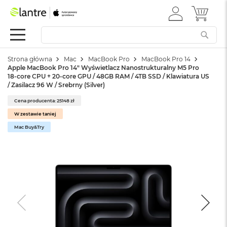
ZALOGUJ
MÓJ 
Apple
SIĘ
Festiwal
Mac
Strona główna
Mac
MacBook Pro
MacBook Pro 14
M
Apple MacBook Pro 14" Wyświetlacz Nanostrukturalny M5 Pro
a
18-core CPU + 20-core GPU / 48GB RAM / 4TB SSD / Klawiatura US
c
/ Zasilacz 96 W / Srebrny (Silver)
B
o
Cena producenta: 25148 zł
o
W zestawie taniej
k
Mac Buy&Try
N
e
o
W
e
d
ł
u
g
k