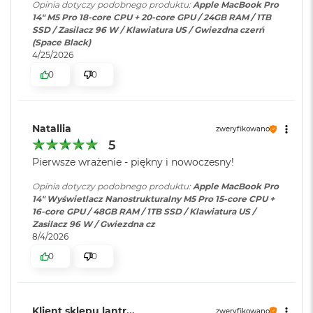
i
Opinia dotyczy podobnego produktu:
Apple MacBook Pro
wyświetlacza do 8K przy 60 Hz.
r
14" M5 Pro 18-core CPU + 20-core GPU / 24GB RAM / 1TB
Częstotliwość odświeżania
1
SSD / Zasilacz 96 W / Klawiatura US / Gwiezdna czerń
T
(Space Black)
Technologia ProMotion zapewniająca adaptacyjną częstotliwość
B
Odtwarzanie wideo
:
Obsługiwane formaty: m.in.
4/25/2026
odświeżania do 120 Hz
HEVC,
H.264
, AV1 i ProRes; HDR z
0
0
M
Dolby Vision, HDR10 i HLG
Stałe częstotliwości odświeżania: 47,95 Hz, 48,00 Hz, 50,00 Hz,
a
c
59,94 Hz, 60,00 Hz
B
o
Odtwarzanie
Obsługiwane formaty: m.in.
Natallia
zweryfikowano
o
dźwięku
:
AAC, MP3,
Apple Lossless
,
FLAC
,
5
k
Dolby Digital
, Dolby Digital
Pierwsze wrażenie - piękny i nowoczesny!
A
Plus i Dolby Atmos
Chip
i
Opinia dotyczy podobnego produktu:
Apple MacBook Pro
r
14" Wyświetlacz Nanostrukturalny M5 Pro 15-core CPU +
Apple M5 Pro
2
16-core GPU / 48GB RAM / 1TB SSD / Klawiatura US /
Zainstalowany
macOS
T
Zasilacz 96 W / Gwiezdna cz
Apple M5 Pro (18-rdzeniowy procesor CPU + 20-rdzeniowy
B
system operacyjny
:
8/4/2026
procesor GPU + Akceleratory Neural Accelerator)
M
0
0
a
16-rdzeniowy system Neural Engine
Wersja systemu
macOS Sequoia lub nowszy
c
operacyjnego
:
B
Sprzętowa akceleracja ray tracingu
o
Klient sklepu lantr...
zweryfikowano