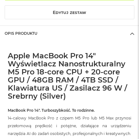
r
G
Edytuj zestaw
w
i
e
z
OPIS PRODUKTU
d
n
a
s
Apple MacBook Pro 14"
z
Wyświetlacz Nanostrukturalny
a
r
M5 Pro 18-core CPU + 20-core
o
GPU / 48GB RAM / 4TB SSD /
ś
ć
Klawiatura US / Zasilacz 96 W /
Srebrny (Silver)
M
a
c
MacBook Pro 14″. Turboszybkość. To rodzinne.
B
14-calowy MacBook Pro z czipem M5 Pro lub M5 Max przynosi
o
o
przełomową prędkość i potężne, działające na urządzeniu
k
narzędzia AI do zadań osobistych, profesjonalnych i kreatywnych.
A