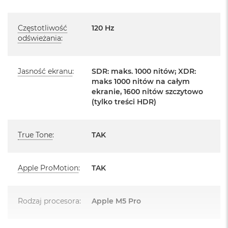
d
ł
Posiada system operacyjny macOS w języku
u
polskim oraz polskie menu
Częstotliwość
120 Hz
g
odświeżania
:
p
Język polski wybieramy przy pierwszym uruchomieniu
a
m
urządzenia.
i
Jasność ekranu
:
SDR: maks. 1000 nitów; XDR:
ę
maks 1000 nitów na całym
Zawartość zestawu:
c
ekranie, 1600 nitów szczytowo
i
(tylko treści HDR)
14 -calowy MacBook Pro
R
A
Przewód USB-C na MagSafe 3 do ładowania (2m)
M
True Tone
:
TAK
Zasilacz USB‑C o mocy 96 W
M
a
c
Apple ProMotion
:
TAK
B
o
o
k
Rodzaj procesora
:
Apple M5 Pro
Układ klawiatury:
A
i
MacBook posiada układ klawiatury widoczny na zdjęciu - jest to
r