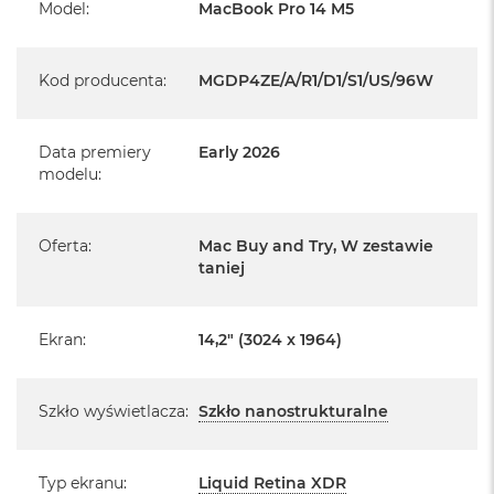
r
System operacyjny macOS
Model
:
MacBook Pro 14 M5
e
b
r
Kod producenta
:
MGDP4ZE/A/R1/D1/S1/US/96W
n
y
Informacje o produkcie:
M
Data premiery
Early 2026
a
modelu
:
c
MacBook Pro jest nowy
B
o
Pochodzi od polskiego, oficjalnego dystrybutora Apple.
o
Oferta
:
Mac Buy and Try, W zestawie
k
taniej
Posiada pełną, 12 miesięczną gwarancję
A
producenta
i
r
Realizowaną w każdym autoryzowanym punkcie
Ekran
:
14,2" (3024 x 1964)
Z
ł
serwisowym Apple na terenie całego świata.
o
Istnieje możliwość przedłużenia gwarancji producenta.
t
Szkło wyświetlacza
:
Szkło nanostrukturalne
y
Szczegółowe informacje na ten temat uzyskają Państwo
kontaktując się z naszym handlowcem.
W
e
Typ ekranu
:
Liquid Retina XDR
Posiada fabryczne zafoliowane opakowanie