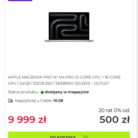
A
i
r
M
a
c
B
o
o
k
A
i
APPLE MACBOOK PRO 14" M4 PRO 12-CORE CPU + 16-CORE
r
M
GPU / 24GB / 512GB SSD / SREBRNY (SILVER) – OUTLET
5
Status produktu:
dostępny w magazynie
M
Najszybciej u Ciebie:
10.08
a
20 rat 0% od:
c
9 999 zł
500 zł
B
o
o
k
DO KOSZYKA