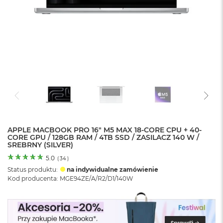
o
l
o
r
u
M
a
c
B
o
o
k
N
e
APPLE MACBOOK PRO 16" M5 MAX 18-CORE CPU + 40-
CORE GPU / 128GB RAM / 4TB SSD / ZASILACZ 140 W /
o
SREBRNY (SILVER)
C
y
5.0
(
34
)
t
Status produktu:
na indywidualne zamówienie
r
Kod producenta: MGE94ZE/A/R2/D1/140W
u
s
o
w
o