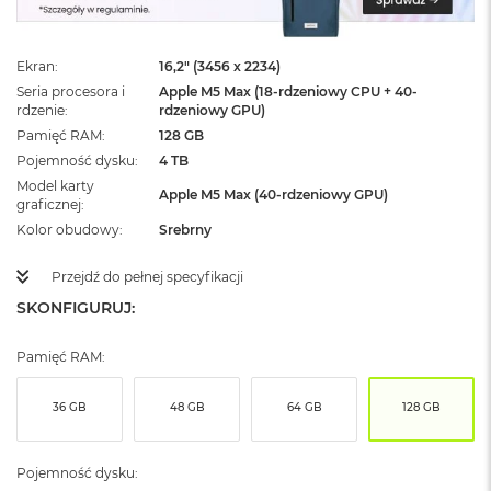
ż
ó
ł
Ekran
16,2" (3456 x 2234)
t
y
Seria procesora i
Apple M5 Max (18-rdzeniowy CPU + 40-
rdzenie
rdzeniowy GPU)
M
Pamięć RAM
128 GB
a
Pojemność dysku
4 TB
c
Model karty
B
Apple M5 Max (40-rdzeniowy GPU)
graficznej
o
o
Kolor obudowy
Srebrny
k
N
Przejdź do pełnej specyfikacji
e
SKONFIGURUJ:
o
S
u
Pamięć RAM:
b
t
e
36 GB
48 GB
64 GB
128 GB
l
n
y
Pojemność dysku:
R