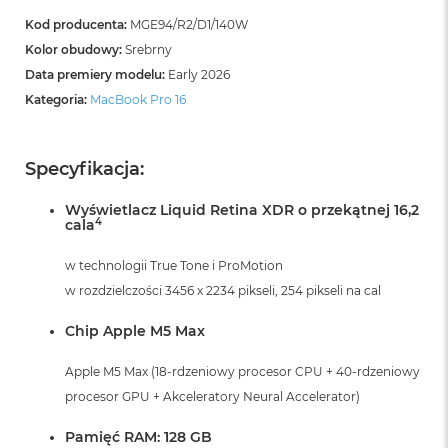
B
o
Kod producenta:
MGE94/R2/D1/140W
o
Kolor obudowy:
Srebrny
k
Data premiery modelu:
Early 2026
A
i
Kategoria:
MacBook Pro 16
r
B
ł
ę
Specyfikacja:
k
i
Wyświetlacz Liquid Retina XDR o przekątnej 16,2
t
4
cala
n
y
w technologii True Tone i ProMotion
w rozdzielczości 3456 x 2234 pikseli, 254 pikseli na cal
M
a
c
Chip Apple M5 Max
B
o
Apple M5 Max (18-rdzeniowy procesor CPU + 40-rdzeniowy
o
procesor GPU + Akceleratory Neural Accelerator)
k
A
Pamięć RAM: 128 GB
i