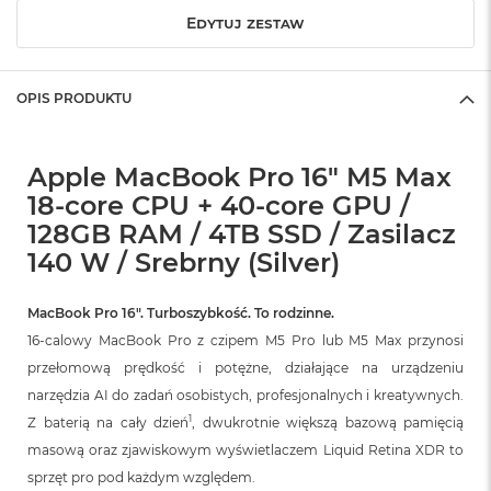
o
Edytuj zestaw
k
A
i
r
OPIS PRODUKTU
1
5
Apple MacBook Pro 16" M5 Max
W
e
18-core CPU + 40-core GPU /
d
128GB RAM / 4TB SSD / Zasilacz
ł
140 W / Srebrny (Silver)
u
g
k
MacBook Pro 16″. Turboszybkość. To rodzinne.
o
l
16-calowy MacBook Pro z czipem M5 Pro lub M5 Max przynosi
o
przełomową prędkość i potężne, działające na urządzeniu
r
u
narzędzia AI do zadań osobistych, profesjonalnych i kreatywnych.
1
Z baterią na cały dzień
, dwukrotnie większą bazową pamięcią
M
masową oraz zjawiskowym wyświetlaczem Liquid Retina XDR to
a
c
sprzęt pro pod każdym względem.