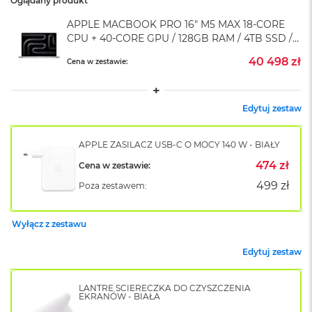
Oglądany produkt
A
i
APPLE MACBOOK PRO 16" M5 MAX 18-CORE
r
CPU + 40-CORE GPU / 128GB RAM / 4TB SSD /
M
ZASILACZ 140 W / SREBRNY (SILVER)
4
40 498 zł
Cena w zestawie:
M
a
c
Edytuj zestaw
B
o
o
APPLE ZASILACZ USB-C O MOCY 140 W - BIAŁY
k
474 zł
Cena w zestawie:
A
i
499 zł
Poza zestawem:
r
M
3
Wyłącz z zestawu
M
Edytuj zestaw
a
c
B
LANTRE ŚCIERECZKA DO CZYSZCZENIA
o
EKRANÓW - BIAŁA
o