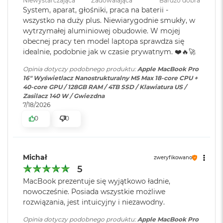
Niewystarczająca
Zadowalająca
Bardzo dobra
k
rozdzielczość natywna 3456 na 2234 piksele przy 254 pikselach na
System, aparat, głośniki, praca na baterii -
Ładowanie i
Trzy porty Thunderbolt 5
A
cal
i
wszystko na duży plus. Niewiarygodnie smukły, w
rozbudowa
:
(USB‑C) obsługujące:
r
Ładowanie,
DisplayPort
,
wytrzymałej aluminiowej obudowie. W mojej
XDR (Extreme Dynamic Range)
3
Thunderbolt 5 (do 120 Gb/s),
obecnej pracy ten model laptopa sprawdza się
2
USB 4 (do 120 Gb/s)
idealnie, podobnie jak w czasie prywatnym. ❤️🔥🚀
Kontrast 1 000 000:1
G
B
Opinia dotyczy podobnego produktu:
Apple MacBook Pro
R
Jasność XDR: 1000 nitów utrzymywana na całym ekranie, 1600
16" Wyświetlacz Nanostrukturalny M5 Max 18-core CPU +
A
Klawiatura
NIE
1
nitów szczytowo
(tylko treści HDR)
40-core GPU / 128GB RAM / 4TB SSD / Klawiatura US /
M
numeryczna
:
Zasilacz 140 W / Gwiezdna
Jasność w trybie SDR: nawet 1000 nitów (w plenerze)
7/18/2026
W
0
0
e
Podświetlana
TAK
Kolory
d
klawiatura
:
ł
1 miliard kolorów
u
g
Michał
zweryfikowano
Szeroka gama kolorów (P3)
p
Touch ID
:
TAK
5
o
Technologia True Tone
MacBook prezentuje się wyjątkowo ładnie,
j
e
nowocześnie. Posiada wszystkie możliwe
Obsługa
Obsługa maks. czterech
m
Częstotliwość odświeżania
rozwiązania, jest intuicyjny i niezawodny.
n
wyświetlaczy
:
wyświetlaczy zewnętrznych do
o
6K przy 60 Hz lub dwóch
Opinia dotyczy podobnego produktu:
Apple MacBook Pro
Technologia ProMotion zapewniająca adaptacyjną częstotliwość