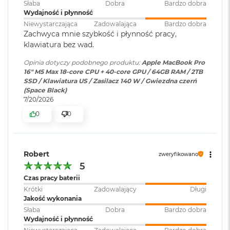
Słaba
Dobra
Bardzo dobra
M
POŁĄCZ WSZYSTKO
– Wyposażony w trzy porty
Wydajność i płynność
a
Karta sieciowa
Wi-Fi 7 (802.11be)
Thunderbolt 5, port MagSafe 3 do ładowania, gniazdo na
Niewystarczająca
Zadowalająca
Bardzo dobra
c
bezprzewodowa
Zachwyca mnie szybkość i płynność pracy,
kartę SDXC, port HDMI, gniazdo słuchawkowe i
B
WLAN
:
klawiatura bez wad.
o
zaprojektowany przez Apple czip do łączności
o
6
bezprzewodowej N1 obsługujący interfejsy Wi-Fi 7
i
Opinia dotyczy podobnego produktu:
Apple MacBook Pro
k
16" M5 Max 18-core CPU + 40-core GPU / 64GB RAM / 2TB
A
Bluetooth 6. Do modelu z czipem M5 Pro podłączysz aż trzy
Kamera
Kamera 12MP Center Stage z
SSD / Klawiatura US / Zasilacz 140 W / Gwiezdna czerń
i
internetowa
:
obsługą funkcji Widok blatu
wyświetlacze zewnętrzne, a do modelu z czipem M5 Max –
(Space Black)
r
7/20/2026
nawet cztery.
2
4
0
0
G
Bateria
:
Litowo-polimerowa
B
R
A
Pojemność baterii
:
100 Wh
Robert
zweryfikowano
M
5
M
Czas pracy baterii
Wyświetlacz
a
Szybkie ładowanie
:
Możliwość szybkiego ładowania
Krótki
Zadowalający
Długi
c
zasilaczem USB PD o mocy
Jakość wykonania
Wyświetlacz Super Retina XDR
B
140W lub wyższą
Słaba
Dobra
Bardzo dobra
o
Wydajność i płynność
4
Wyświetlacz Liquid Retina XDR o przekątnej 16,2 cala
;
o