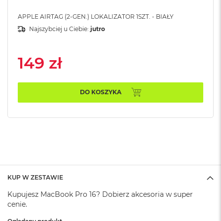
A
i
APPLE AIRTAG (2-GEN.) LOKALIZATOR 1SZT. - BIAŁY
r
Najszybciej u Ciebie:
jutro
M
a
149 zł
c
B
o
o
DO KOSZYKA
k
A
i
r
M
5
M
a
KUP W ZESTAWIE
c
B
Kupujesz MacBook Pro 16? Dobierz akcesoria w super
o
cenie.
o
k