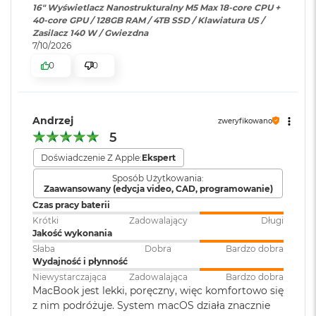
ś
16" Wyświetlacz Nanostrukturalny M5 Max 18-core CPU +
wyświetlaczy do 8K przy 60 Hz.
odświeżania do 120 Hz
c
40-core GPU / 128GB RAM / 4TB SSD / Klawiatura US /
i
Zasilacz 140 W / Gwiezdna
Stałe częstotliwości odświeżania: 47,95 Hz, 48,00 Hz, 50,00 Hz,
d
7/10/2026
Odtwarzanie wideo
:
Obsługiwane formaty: m.in.
y
59,94 Hz, 60,00 Hz
0
0
s
HEVC,
H.264
, AV1 i ProRes; HDR z
k
Dolby Vision, HDR10 i HLG
u
Andrzej
M
Chip
zweryfikowano
Odtwarzanie
Obsługiwane formaty: m.in.
a
5
dźwięku
:
AAC, MP3,
Apple Lossless
,
FLAC
,
c
Apple M5 Max
Dolby Digital
, Dolby Digital
Doświadczenie Z Apple:
Ekspert
B
Plus i Dolby Atmos
o
Sposób Użytkowania:
Apple M5 Max (18-rdzeniowy procesor CPU + 40-rdzeniowy
o
Zaawansowany (edycja video, CAD, programowanie)
procesor GPU + Akceleratory Neural Accelerator)
k
Czas pracy baterii
A
Zainstalowany
macOS
Krótki
Zadowalający
Długi
i
16-rdzeniowy system Neural Engine
system operacyjny
:
Jakość wykonania
r
2
Sprzętowa akceleracja ray tracingu
Słaba
Dobra
Bardzo dobra
5
Wydajność i płynność
6
614 GB/s przepustowości pamięci
Wersja systemu
macOS Sequoia lub nowszy
Niewystarczająca
Zadowalająca
Bardzo dobra
G
MacBook jest lekki, poręczny, więc komfortowo się
operacyjnego
:
B
z nim podróżuje. System macOS działa znacznie
Silnik multimedialny