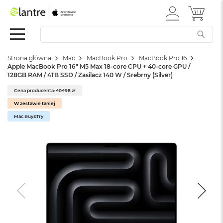
ZALOGUJ
MÓJ 
Apple
SIĘ
Festiwal
Mac
Strona główna
Mac
MacBook Pro
MacBook Pro 16
M
Apple MacBook Pro 16" M5 Max 18-core CPU + 40-core GPU /
a
128GB RAM / 4TB SSD / Zasilacz 140 W / Srebrny (Silver)
c
B
Cena producenta: 40498 zł
o
W zestawie taniej
o
k
Mac Buy&Try
N
e
o
W
e
d
ł
u
g
k