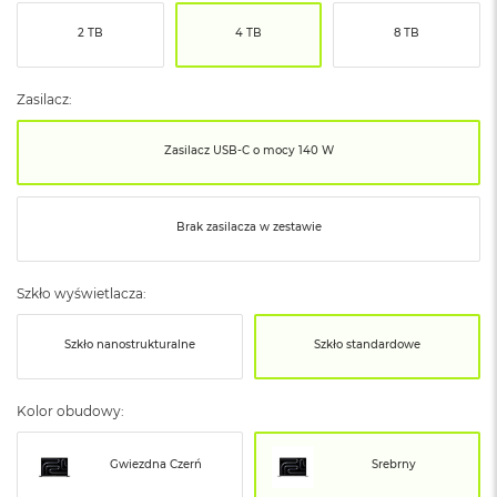
ó
2 TB
4 TB
8 TB
ż
M
a
Zasilacz:
c
B
Zasilacz USB‑C o mocy 140 W
o
o
k
N
Brak zasilacza w zestawie
e
o
I
Szkło wyświetlacza:
n
d
y
Szkło nanostrukturalne
Szkło standardowe
g
o
Kolor obudowy:
M
a
c
Gwiezdna Czerń
Srebrny
B