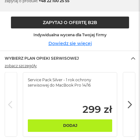
zapytaj o produkt
+48 22 100 25 55
n
o
ś
c
ZAPYTAJ O OFERTĘ B2B
i
d
Indywidualna wycena dla Twojej firmy
y
s
Dowiedz się więcej
k
u
WYBIERZ PLAN OPIEKI SERWISOWEJ
M
zobacz szczegóły
a
c
Service Pack Silver - 1 rok ochrony
Servi
B
serwisowej do MacBook Pro 14/16
serw
o
o
k
N
299 zł
e
o
2
DODAJ
5
6
G