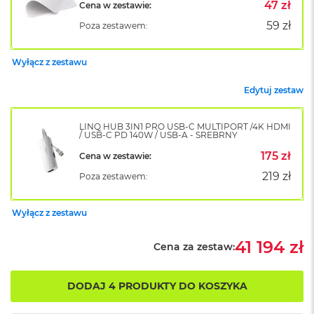
47 zł
Cena w zestawie:
k
A
59 zł
Poza zestawem:
i
r
M
Wyłącz z zestawu
2
Edytuj zestaw
M
a
c
LINQ HUB 3IN1 PRO USB-C MULTIPORT /4K HDMI
B
/ USB-C PD 140W / USB-A - SREBRNY
o
175 zł
Cena w zestawie:
o
k
219 zł
Poza zestawem:
A
i
r
Wyłącz z zestawu
1
3
41 194 zł
Cena za zestaw:
M
a
DODAJ 4 PRODUKTY DO KOSZYKA
c
B
o