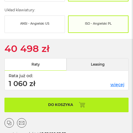
o
o
Układ klawiatury:
k
N
e
ANSI - Angielski US
ISO - Angielski PL
o
S
r
e
40 498 zł
b
r
n
Raty
Leasing
y
Rata już od:
W
e
1 060 zł
więcej
d
ł
u
g
DO KOSZYKA
p
o
j
e
m