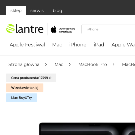
sklep
serwis
blog
Apple
Festiwal
Apple Festiwal
Mac
iPhone
iPad
Apple Wa
Mac
MacBook
Neo
Strona główna
Mac
MacBook Pro
MacBo
Według
Cena producenta: 17499 zł
koloru
MacBook
W zestawie taniej
Neo
Mac Buy&Try
Cytrusowożółty
MacBook
Neo
Subtelny
Róż