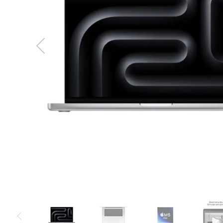
MacBook
Neo
Indygo
MacBook
Neo
Srebrny
Według
pojemności
dysku
MacBook
Neo
256GB
MacBook
Neo
512GB
MacBook
Air
MacBook