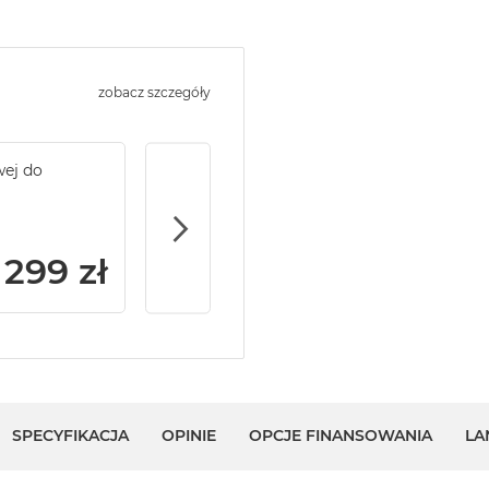
zobacz szczegóły
wej do
Service Pack Gold - 2 lata ochrony serwi
MacBook Pro 14/16
299 zł
SPECYFIKACJA
OPINIE
OPCJE FINANSOWANIA
LA