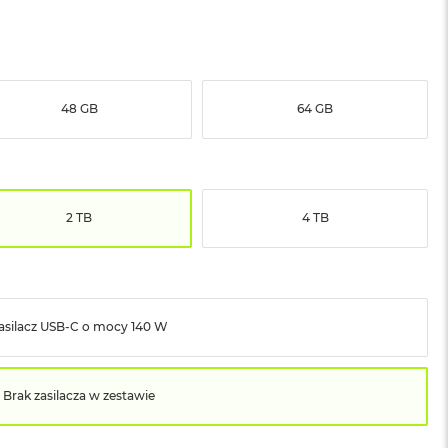
48 GB
64 GB
2 TB
4 TB
asilacz USB‑C o mocy 140 W
Brak zasilacza w zestawie