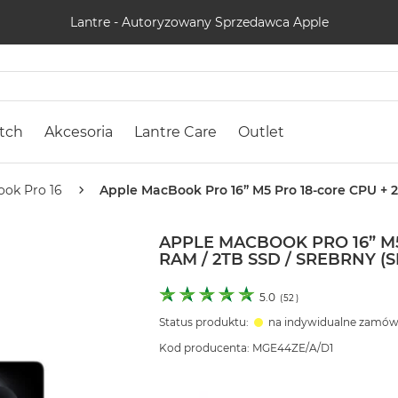
Lantre - Autoryzowany Sprzedawca Apple
tch
Akcesoria
Lantre Care
Outlet
ok Pro 16
Apple MacBook Pro 16” M5 Pro 18-core CPU + 2
APPLE MACBOOK PRO 16” M5
RAM / 2TB SSD / SREBRNY (S
5.0
(
52
)
Status produktu:
na indywidualne zamów
Kod producenta: MGE44ZE/A/D1