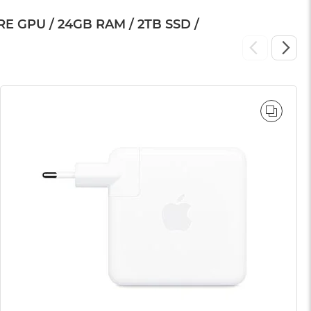
GPU / 24GB RAM / 2TB SSD /
WNAJ
PORÓ