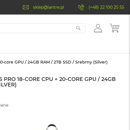
sklep@lantre.pl
(+48) 22 100 25 55
ZALOGUJ
MÓJ 
SIĘ
0-core GPU / 24GB RAM / 2TB SSD / Srebrny (Silver)
 PRO 18-CORE CPU + 20-CORE GPU / 24GB
ILVER)
ienie