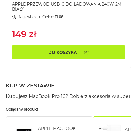
APPLE PRZEWÓD USB-C DO ŁADOWANIA 240W 2M -
MacBook
BIAŁY
Pro
Najszybciej u Ciebie:
11.08
Gwiezdna
szarość
149 zł
MacBook
Pro
Srebrny
DO KOSZYKA
Według
pamięci
RAM
MacBook
Pro
KUP W ZESTAWIE
8GB
Kupujesz MacBook Pro 16? Dobierz akcesoria w super 
RAM
MacBook
Oglądany produkt
Pro
16GB
RAM
APPLE MACBOOK
AP