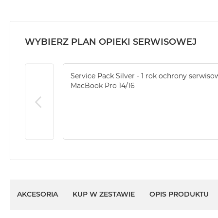
MacBook
Air
32GB
RAM
WYBIERZ PLAN OPIEKI SERWISOWEJ
Według
pojemności
Service Pack Silver - 1 rok ochrony serwiso
dysku
MacBook Pro 14/16
MacBook
Air
256GB
MacBook
Air
512GB
MacBook
Air
1TB
AKCESORIA
KUP W ZESTAWIE
OPIS PRODUKTU
MacBook
Air