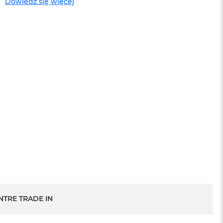
Dowiedz się więcej
sowej do
Service Pack Platinum - 3 lata ochrony
MacBook Pro 14/16
1 199 zł
NTRE TRADE IN