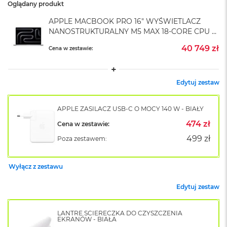
A
Oglądany produkt
i
r
APPLE MACBOOK PRO 16" WYŚWIETLACZ
M
NANOSTRUKTURALNY M5 MAX 18-CORE CPU +
4
40-CORE GPU / 128GB RAM / 4TB SSD /
40 749 zł
Cena w zestawie:
SREBRNY (SILVER)
M
a
c
Edytuj zestaw
B
o
o
APPLE ZASILACZ USB-C O MOCY 140 W - BIAŁY
k
A
474 zł
Cena w zestawie:
i
499 zł
Poza zestawem:
r
M
3
Wyłącz z zestawu
M
a
Edytuj zestaw
c
B
LANTRE ŚCIERECZKA DO CZYSZCZENIA
o
EKRANÓW - BIAŁA
o