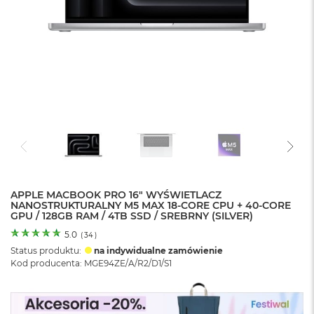
o
l
o
r
u
M
a
c
B
o
o
k
N
e
APPLE MACBOOK PRO 16" WYŚWIETLACZ
o
NANOSTRUKTURALNY M5 MAX 18-CORE CPU + 40-CORE
C
GPU / 128GB RAM / 4TB SSD / SREBRNY (SILVER)
y
t
5.0
(
34
)
r
Status produktu:
na indywidualne zamówienie
u
Kod producenta: MGE94ZE/A/R2/D1/S1
s
o
w
o