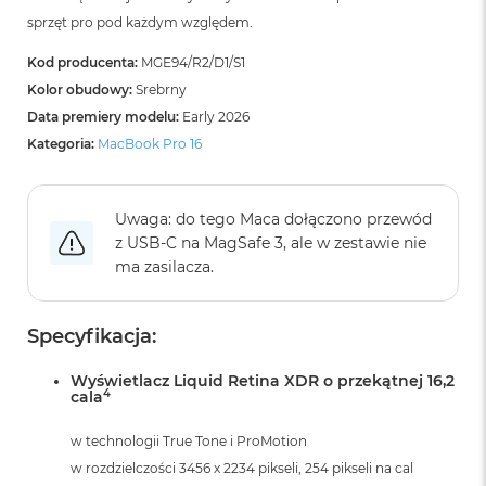
B
sprzęt pro pod każdym względem.
o
o
k
Kod producenta:
MGE94/R2/D1/S1
A
Kolor obudowy:
Srebrny
i
Data premiery modelu:
Early 2026
r
B
Kategoria:
MacBook Pro 16
ł
ę
k
Uwaga: do tego Maca dołączono przewód
i
t
z USB‑C na MagSafe 3, ale w zestawie nie
n
ma zasilacza.
y
M
Specyfikacja:
a
c
B
Wyświetlacz Liquid Retina XDR o przekątnej 16,2
4
cala
o
o
k
w technologii True Tone i ProMotion
A
w rozdzielczości 3456 x 2234 pikseli, 254 pikseli na cal
i