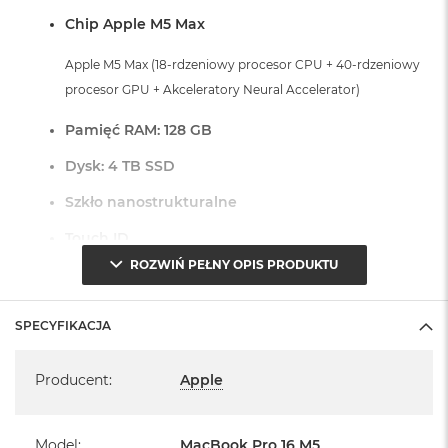
r
Chip Apple M5 Max
G
w
i
Apple M5 Max (18-rdzeniowy procesor CPU + 40-rdzeniowy
e
procesor GPU + Akceleratory Neural Accelerator)
z
d
Pamięć RAM: 128 GB
n
a
Dysk: 4 TB SSD
s
z
Szkło nanostrukturalne
a
r
Touch ID
o
ś
ROZWIŃ PEŁNY OPIS PRODUKTU
ć
Czytnik linii papilarnych do bezpiecznego logowania oraz
zakupów
M
SPECYFIKACJA
a
Dostępne złącza:
c
Specyfikacja
B
Producent
:
Apple
3 x Thunderbolt 5 (USB-C)
o
o
1 x Port HDMI
k
1 x Port MagSafe 3
A
Model
:
MacBook Pro 16 M5