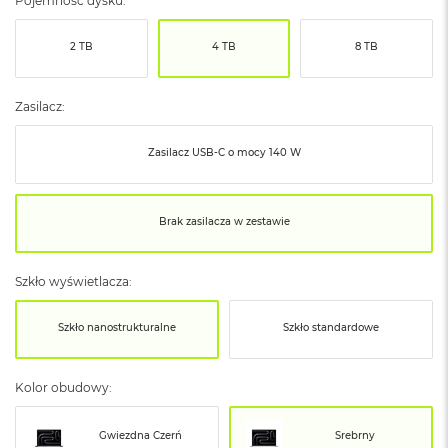
Pojemność dysku:
ó
ż
2 TB
4 TB
8 TB
M
a
c
Zasilacz:
B
o
Zasilacz USB‑C o mocy 140 W
o
k
N
e
Brak zasilacza w zestawie
o
I
n
Szkło wyświetlacza:
d
y
g
Szkło nanostrukturalne
Szkło standardowe
o
M
Kolor obudowy:
a
c
B
Gwiezdna Czerń
Srebrny