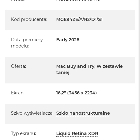
i
1 x Gniazdo na kartę SDXC
r
1 x Gniazdo słuchawkowe 3,5 mm
K
Kod producenta
:
MGE94ZE/A/R2/D1/S1
s
System operacyjny macOS
i
ę
ż
Data premiery
Early 2026
y
modelu
:
c
o
w
Informacje o produkcie:
a
Oferta
:
Mac Buy and Try, W zestawie
P
taniej
MacBook Pro jest nowy
o
ś
Pochodzi od polskiego, oficjalnego dystrybutora Apple.
w
Ekran
:
16,2" (3456 x 2234)
i
a
Posiada pełną, 12 miesięczną gwarancję
producenta
t
a
Szkło wyświetlacza
:
Szkło nanostrukturalne
Realizowaną w każdym autoryzowanym punkcie
M
serwisowym Apple na terenie całego świata.
a
Typ ekranu
:
Liquid Retina XDR
Istnieje możliwość przedłużenia gwarancji producenta.
c
B