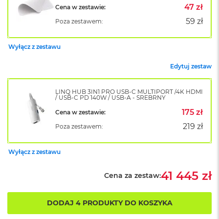
k
47 zł
Cena w zestawie:
A
59 zł
Poza zestawem:
i
r
M
Wyłącz z zestawu
2
Edytuj zestaw
M
a
c
LINQ HUB 3IN1 PRO USB-C MULTIPORT /4K HDMI
B
/ USB-C PD 140W / USB-A - SREBRNY
o
o
175 zł
Cena w zestawie:
k
219 zł
Poza zestawem:
A
i
r
Wyłącz z zestawu
1
3
41 445 zł
Cena za zestaw:
M
a
c
DODAJ 4 PRODUKTY DO KOSZYKA
B
o