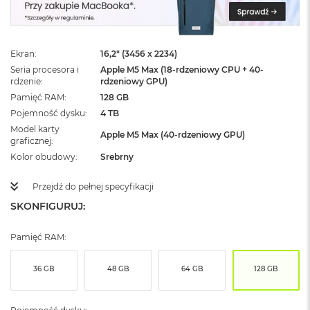
ż
ó
ł
t
Ekran
16,2" (3456 x 2234)
y
Seria procesora i
Apple M5 Max (18-rdzeniowy CPU + 40-
rdzenie
rdzeniowy GPU)
M
a
Pamięć RAM
128 GB
c
Pojemność dysku
4 TB
B
Model karty
o
Apple M5 Max (40-rdzeniowy GPU)
graficznej
o
Kolor obudowy
Srebrny
k
N
e
Przejdź do pełnej specyfikacji
o
SKONFIGURUJ:
S
u
b
Pamięć RAM:
t
e
l
36 GB
48 GB
64 GB
128 GB
n
y
R