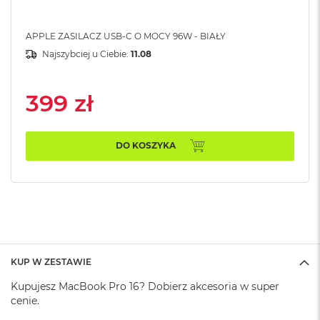
A
i
APPLE ZASILACZ USB-C O MOCY 96W - BIAŁY
r
Najszybciej u Ciebie:
11.08
M
a
c
399 zł
B
o
o
k
DO KOSZYKA
A
i
r
M
5
M
a
c
KUP W ZESTAWIE
B
o
Kupujesz MacBook Pro 16? Dobierz akcesoria w super
o
cenie.
k