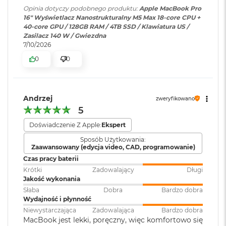
6K przy 60 Hz lub dwóch
ś
Opinia dotyczy podobnego produktu:
Apple MacBook Pro
Szeroka gama kolorów (P3)
wyświetlaczy do 8K przy 60 Hz.
c
16" Wyświetlacz Nanostrukturalny M5 Max 18-core CPU +
i
40-core GPU / 128GB RAM / 4TB SSD / Klawiatura US /
Technologia True Tone
d
Zasilacz 140 W / Gwiezdna
y
Odtwarzanie wideo
:
Obsługiwane formaty: m.in.
7/10/2026
s
Częstotliwość odświeżania
HEVC,
H.264
, AV1 i ProRes; HDR z
k
0
0
Dolby Vision, HDR10 i HLG
u
Technologia ProMotion zapewniająca adaptacyjną częstotliwość
odświeżania do 120 Hz
M
a
Odtwarzanie
Obsługiwane formaty: m.in.
Andrzej
Stałe częstotliwości odświeżania: 47,95 Hz, 48,00 Hz, 50,00 Hz,
zweryfikowano
c
dźwięku
:
AAC, MP3,
Apple Lossless
,
FLAC
,
5
59,94 Hz, 60,00 Hz
B
Dolby Digital
, Dolby Digital
o
Doświadczenie Z Apple:
Ekspert
Plus i Dolby Atmos
o
Sposób Użytkowania:
k
Zaawansowany (edycja video, CAD, programowanie)
A
Chip
Zainstalowany
macOS
i
Czas pracy baterii
r
system operacyjny
:
Krótki
Zadowalający
Długi
2
Jakość wykonania
Apple M5 Max
5
Słaba
Dobra
Bardzo dobra
6
Apple M5 Max (18-rdzeniowy procesor CPU + 40-rdzeniowy
Wydajność i płynność
Wersja systemu
macOS Sequoia lub nowszy
G
Niewystarczająca
Zadowalająca
Bardzo dobra
procesor GPU + Akceleratory Neural Accelerator)
operacyjnego
:
B
MacBook jest lekki, poręczny, więc komfortowo się