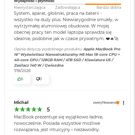
Wydajność i płynność
k
A
Niewystarczająca
Zadowalająca
Bardzo dobra
Ładowanie i
Trzy porty Thunderbolt 5
i
Wyświetlacz
System, aparat, głośniki, praca na baterii -
rozbudowa
:
(USB‑C) obsługujące:
r
wszystko na duży plus. Niewiarygodnie smukły, w
Ładowanie,
DisplayPort
,
3
wytrzymałej aluminiowej obudowie. W mojej
Wyświetlacz Super Retina XDR
Thunderbolt 5 (do 120 Gb/s),
2
obecnej pracy ten model laptopa sprawdza się
USB 4 (do 120 Gb/s)
G
4
Wyświetlacz Liquid Retina XDR o przekątnej 16,2 cala
;
idealnie, podobnie jak w czasie prywatnym. ❤️🔥🚀
B
R
rozdzielczość natywna 3456 na 2234 piksele przy 254 pikselach na
Opinia dotyczy podobnego produktu:
Apple MacBook Pro
A
cal
Klawiatura
NIE
16" Wyświetlacz Nanostrukturalny M5 Max 18-core CPU +
M
numeryczna
:
40-core GPU / 128GB RAM / 4TB SSD / Klawiatura US /
XDR (Extreme Dynamic Range)
Zasilacz 140 W / Gwiezdna
W
7/18/2026
e
Kontrast 1 000 000:1
d
Podświetlana
TAK
0
0
ł
klawiatura
:
Jasność XDR: 1000 nitów utrzymywana na całym ekranie, 1600
u
g
1
nitów szczytowo
(tylko treści HDR)
p
Michał
zweryfikowano
Touch ID
:
TAK
o
Jasność w trybie SDR: nawet 1000 nitów (w plenerze)
5
j
e
MacBook prezentuje się wyjątkowo ładnie,
Kolory
m
Obsługa
Obsługa maks. czterech
nowocześnie. Posiada wszystkie możliwe
n
wyświetlaczy
:
wyświetlaczy zewnętrznych do
rozwiązania, jest intuicyjny i niezawodny.
1 miliard kolorów
o