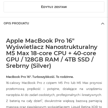
o
Edytuj zestaw
k
A
i
r
OPIS PRODUKTU
1
5
W
Apple MacBook Pro 16"
e
Wyświetlacz Nanostrukturalny
d
M5 Max 18-core CPU + 40-core
ł
u
GPU / 128GB RAM / 4TB SSD /
g
Srebrny (Silver)
k
o
l
MacBook Pro 16″. Turboszybkość. To rodzinne.
o
r
16-calowy MacBook Pro z czipem M5 Pro lub M5 Max przynosi
u
przełomową prędkość i potężne, działające na urządzeniu
narzędzia AI do zadań osobistych, profesjonalnych i kreatywnych.
M
a
1
Z baterią na cały dzień
, dwukrotnie większą bazową pamięcią
c
masową oraz zjawiskowym wyświetlaczem Liquid Retina XDR to