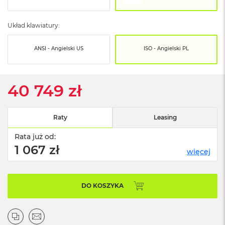
o
o
k
Układ klawiatury:
N
e
o
ANSI - Angielski US
ISO - Angielski PL
S
r
e
b
40 749 zł
r
n
y
Raty
Leasing
W
Rata już od:
e
d
1 067 zł
więcej
ł
u
g
p
DO KOSZYKA
o
j
e
m