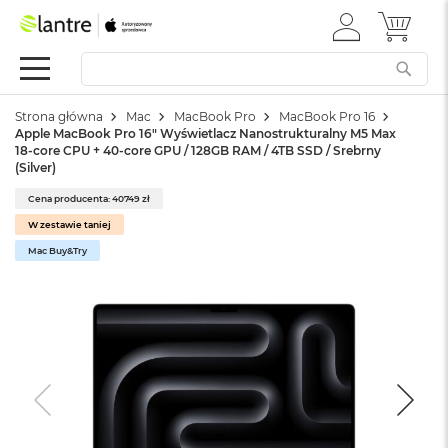
ZALOGUJ
MÓJ 
Apple
SIĘ
Festiwal
Mac
Strona główna
Mac
MacBook Pro
MacBook Pro 16
M
Apple MacBook Pro 16" Wyświetlacz Nanostrukturalny M5 Max
a
18-core CPU + 40-core GPU / 128GB RAM / 4TB SSD / Srebrny
c
(Silver)
B
o
Cena producenta: 40749 zł
o
W zestawie taniej
k
Mac Buy&Try
N
e
o
W
e
d
ł
u
g
k