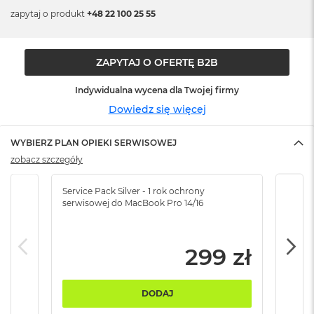
n
zapytaj o produkt
+48 22 100 25 55
o
ś
c
i
ZAPYTAJ O OFERTĘ B2B
d
y
Indywidualna wycena dla Twojej firmy
s
k
Dowiedz się więcej
u
WYBIERZ PLAN OPIEKI SERWISOWEJ
M
a
zobacz szczegóły
c
B
Service Pack Silver - 1 rok ochrony
Servi
o
serwisowej do MacBook Pro 14/16
serw
o
k
N
e
299 zł
o
2
5
DODAJ
6
G