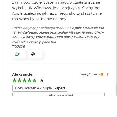
z nim podróżuje. System macOS działa znacznie
16-rdzeniowy system Neural Engine
M
szybciej niż Windows, jest przejrzysty. Sprzęt od
a
Dołączone
Wbudowane aplikacje systemu
Sprzętowa akceleracja ray tracingu
c
Apple uzależnia, jak raz z niego skorzystasz to nie
oprogramowanie
:
macOS
B
ma szans by zamienić na inny.
614 GB/s przepustowości pamięci
o
o
Opinia dotyczy podobnego produktu:
Apple MacBook Pro
k
Dodatkowe
Klawiatura z Touch ID, Gładzik
16" Wyświetlacz Nanostrukturalny M5 Max 18-core CPU +
Silnik multimedialny
A
informacje
:
Force Touch wyczuwający siłę
40-core GPU / 128GB RAM / 2TB SSD / Zasilacz 140 W /
i
Gwiezdna czerń (Space Bla
nacisku, Czujnik światła
Sprzętowa akceleracja obsługi H.264, HEVC, ProRes i ProRes RAW
r
7/7/2026
otoczenia
5
Silnik dekodowania wideo
0
0
1
2
Dwa silniki kodujące wideo
Układ klawiatury
:
ISO - Angielski PL
G
B
Dwa silniki kodujące i dekodujące format ProRes
Aleksander
zweryfikowano
M
5
Materiał wykonania
:
Aluminium
Dekoder AV1
a
Doświadczenie Z Apple:
Ekspert
c
B
Sposób Użytkowania:
o
Kolor obudowy
:
Srebrny
Zaawansowany (edycja video, CAD, programowanie)
o
Czas pracy baterii
k
Ładowanie i rozbudowa
Krótki
Zadowalający
Długi
A
Zawartość zestawu
:
16-calowy MacBook Pro,
Jakość wykonania