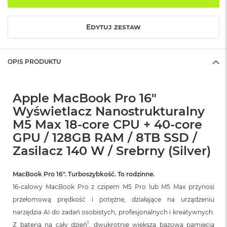
o
k
A
Edytuj zestaw
i
r
1
OPIS PRODUKTU
5
W
e
Apple MacBook Pro 16"
d
Wyświetlacz Nanostrukturalny
ł
u
M5 Max 18-core CPU + 40-core
g
GPU / 128GB RAM / 8TB SSD /
k
o
Zasilacz 140 W / Srebrny (Silver)
l
o
r
MacBook Pro 16″. Turboszybkość. To rodzinne.
u
16-calowy MacBook Pro z czipem M5 Pro lub M5 Max przynosi
przełomową prędkość i potężne, działające na urządzeniu
M
a
narzędzia AI do zadań osobistych, profesjonalnych i kreatywnych.
c
1
Z baterią na cały dzień
, dwukrotnie większą bazową pamięcią