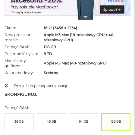
ż
ó
ł
t
y
Ekran
16,2" (3456 x 2234)
Seria procesora i
Apple M5 Max (18-rdzeniowy CPU + 40-
M
rdzenie
rdzeniowy GPU)
a
c
Pamięć RAM
128 GB
B
Pojemność dysku
8 TB
o
Model karty
o
Apple M5 Max (40-rdzeniowy GPU)
graficznej
k
Kolor obudowy
Srebrny
N
e
o
Przejdź do pełnej specyfikacji
S
SKONFIGURUJ:
u
b
t
Pamięć RAM:
e
l
36 GB
48 GB
64 GB
128 GB
n
y
R