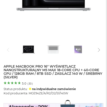
o
l
o
r
u
M
a
c
B
o
o
k
N
e
APPLE MACBOOK PRO 16" WYŚWIETLACZ
o
NANOSTRUKTURALNY M5 MAX 18-CORE CPU + 40-CORE
C
GPU / 128GB RAM / 8TB SSD / ZASILACZ 140 W / SREBRNY
y
(SILVER)
t
r
5.0
(
33
)
u
Status produktu:
na indywidualne zamówienie
s
Kod producenta: MGE94ZE/A/R2/D2/S1/140W
o
w
o