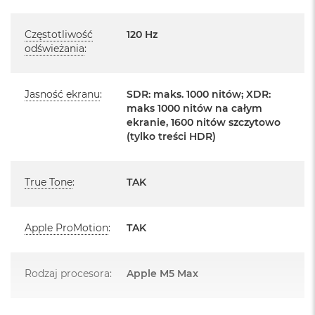
o
Posiada system operacyjny macOS w języku
o
polskim oraz polskie menu
Częstotliwość
120 Hz
k
odświeżania
:
A
Język polski wybieramy przy pierwszym uruchomieniu
i
urządzenia.
r
P
Jasność ekranu
:
SDR: maks. 1000 nitów; XDR:
ó
Zawartość zestawu:
maks 1000 nitów na całym
ł
ekranie, 1600 nitów szczytowo
n
16 -calowy MacBook Pro
(tylko treści HDR)
o
c
Przewód USB-C na MagSafe 3 do ładowania (2m)
M
True Tone
:
TAK
Zasilacz USB‑C o mocy 140 W
a
c
B
Apple ProMotion
:
TAK
o
o
k
A
Układ klawiatury:
Rodzaj procesora
:
Apple M5 Max
i
r
MacBook posiada układ klawiatury widoczny na zdjęciu - jest to
S