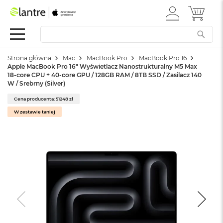
ZALOGUJ
MÓJ 
Apple
SIĘ
Festiwal
Mac
Strona główna
Mac
MacBook Pro
MacBook Pro 16
M
Apple MacBook Pro 16" Wyświetlacz Nanostrukturalny M5 Max
a
18-core CPU + 40-core GPU / 128GB RAM / 8TB SSD / Zasilacz 140
c
W / Srebrny (Silver)
B
o
Cena producenta: 51248 zł
o
W zestawie taniej
k
N
e
o
W
e
d
ł
u
g
k