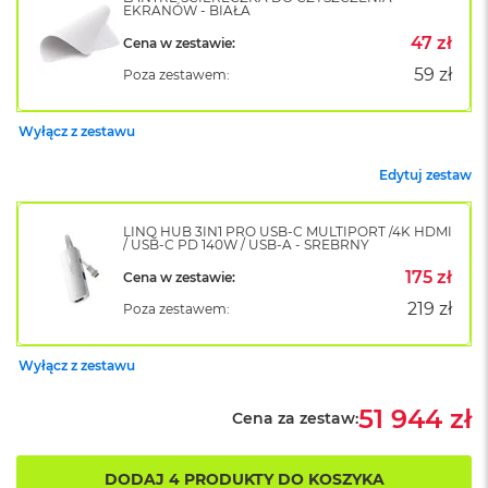
k
EKRANÓW - BIAŁA
A
47 zł
Cena w zestawie:
i
r
59 zł
Poza zestawem:
M
2
Wyłącz z zestawu
M
a
Edytuj zestaw
c
B
o
LINQ HUB 3IN1 PRO USB-C MULTIPORT /4K HDMI
/ USB-C PD 140W / USB-A - SREBRNY
o
k
175 zł
Cena w zestawie:
A
i
219 zł
Poza zestawem:
r
1
3
Wyłącz z zestawu
M
51 944 zł
Cena za zestaw:
a
c
B
DODAJ 4 PRODUKTY DO KOSZYKA
o