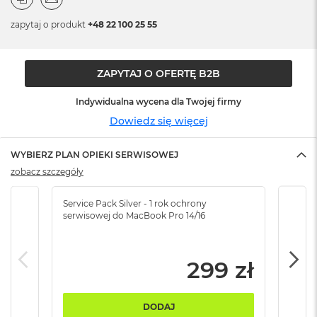
n
o
zapytaj o produkt
+48 22 100 25 55
ś
c
i
d
ZAPYTAJ O OFERTĘ B2B
y
s
Indywidualna wycena dla Twojej firmy
k
u
Dowiedz się więcej
M
WYBIERZ PLAN OPIEKI SERWISOWEJ
a
c
zobacz szczegóły
B
o
Service Pack Silver - 1 rok ochrony
Servi
o
serwisowej do MacBook Pro 14/16
serw
k
N
e
o
299 zł
2
5
6
DODAJ
G