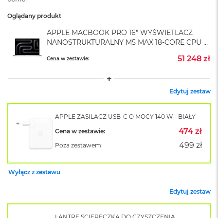
A
i
Oglądany produkt
r
M
APPLE MACBOOK PRO 16" WYŚWIETLACZ
4
NANOSTRUKTURALNY M5 MAX 18-CORE CPU +
40-CORE GPU / 128GB RAM / 8TB SSD /
M
51 248 zł
Cena w zestawie:
ZASILACZ 140 W / SREBRNY (SILVER)
a
c
B
o
Edytuj zestaw
o
k
A
APPLE ZASILACZ USB-C O MOCY 140 W - BIAŁY
i
474 zł
Cena w zestawie:
r
M
499 zł
Poza zestawem:
3
M
Wyłącz z zestawu
a
c
Edytuj zestaw
B
o
o
LANTRE ŚCIERECZKA DO CZYSZCZENIA