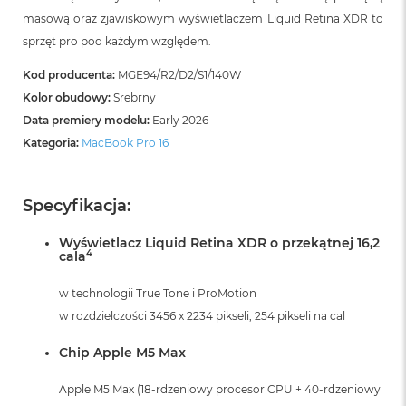
B
masową oraz zjawiskowym wyświetlaczem Liquid Retina XDR to
o
o
sprzęt pro pod każdym względem.
k
A
Kod producenta:
MGE94/R2/D2/S1/140W
i
Kolor obudowy:
Srebrny
r
B
Data premiery modelu:
Early 2026
ł
Kategoria:
MacBook Pro 16
ę
k
i
t
Specyfikacja:
n
y
Wyświetlacz Liquid Retina XDR o przekątnej 16,2
4
cala
M
a
w technologii True Tone i ProMotion
c
B
w rozdzielczości 3456 x 2234 pikseli, 254 pikseli na cal
o
o
Chip Apple M5 Max
k
A
Apple M5 Max (18-rdzeniowy procesor CPU + 40-rdzeniowy
i