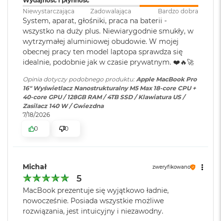
Wydajność i płynność
Atmos sprawią, że zawsze będzie Cię doskonale słychać i
M
Niewystarczająca
Zadowalająca
Bardzo dobra
a
widać w perfekcyjnie skomponowanym kadrze.
System, aparat, głośniki, praca na baterii -
c
Karta sieciowa
Wi-Fi 7 (802.11be)
wszystko na duży plus. Niewiarygodnie smukły, w
B
bezprzewodowa
POŁĄCZ WSZYSTKO
– Wyposażony w trzy porty
wytrzymałej aluminiowej obudowie. W mojej
o
WLAN
:
Thunderbolt 5, port MagSafe 3 do ładowania, gniazdo na
obecnej pracy ten model laptopa sprawdza się
o
idealnie, podobnie jak w czasie prywatnym. ❤️🔥🚀
k
kartę SDXC, port HDMI, gniazdo słuchawkowe i
A
zaprojektowany przez Apple czip do łączności
Kamera
Kamera 12MP Center Stage z
Opinia dotyczy podobnego produktu:
Apple MacBook Pro
i
6
bezprzewodowej N1 obsługujący interfejsy Wi-Fi 7
i
16" Wyświetlacz Nanostrukturalny M5 Max 18-core CPU +
r
internetowa
:
obsługą funkcji Widok blatu
40-core GPU / 128GB RAM / 4TB SSD / Klawiatura US /
2
Bluetooth 6. Do modelu z czipem M5 Pro podłączysz aż trzy
Zasilacz 140 W / Gwiezdna
4
wyświetlacze zewnętrzne, a do modelu z czipem M5 Max –
7/18/2026
G
Bateria
:
Litowo-polimerowa
B
nawet cztery.
0
0
R
A
M
Pojemność baterii
:
100 Wh
Michał
zweryfikowano
M
5
a
Szybkie ładowanie
:
Możliwość szybkiego ładowania
c
MacBook prezentuje się wyjątkowo ładnie,
zasilaczem USB PD o mocy
B
Wyświetlacz
nowocześnie. Posiada wszystkie możliwe
o
140W lub wyższą
rozwiązania, jest intuicyjny i niezawodny.
o