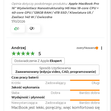
Wyświetlacz Super Retina XDR
k
Opinia dotyczy podobnego produktu:
Apple MacBook Pro
A
Ładowanie i
Trzy porty Thunderbolt 5
16" Wyświetlacz Nanostrukturalny M5 Max 18-core CPU +
i
4
Wyświetlacz Liquid Retina XDR o przekątnej 16,2 cala
;
40-core GPU / 128GB RAM / 4TB SSD / Klawiatura US /
rozbudowa
:
(USB‑C) obsługujące:
r
rozdzielczość natywna 3456 na 2234 piksele przy 254 pikselach na
Zasilacz 140 W / Gwiezdna
Ładowanie,
DisplayPort
,
3
7/10/2026
cal
Thunderbolt 5 (do 120 Gb/s),
2
G
USB 4 (do 120 Gb/s)
0
0
B
XDR (Extreme Dynamic Range)
R
A
Kontrast 1 000 000:1
Klawiatura
NIE
M
Andrzej
zweryfikowano
numeryczna
:
Jasność XDR: 1000 nitów utrzymywana na całym ekranie, 1600
5
W
1
nitów szczytowo
(tylko treści HDR)
e
Doświadczenie Z Apple:
Ekspert
d
Podświetlana
TAK
Jasność w trybie SDR: nawet 1000 nitów (w plenerze)
ł
Sposób Użytkowania:
klawiatura
:
Zaawansowany (edycja video, CAD, programowanie)
u
Kolory
g
Czas pracy baterii
p
Krótki
Zadowalający
Długi
1 miliard kolorów
o
Touch ID
:
TAK
Jakość wykonania
j
Słaba
Dobra
Bardzo dobra
e
Szeroka gama kolorów (P3)
Wydajność i płynność
m
Obsługa
Obsługa maks. czterech
Niewystarczająca
Zadowalająca
Bardzo dobra
n
Technologia True Tone
wyświetlaczy
:
wyświetlaczy zewnętrznych do
MacBook jest lekki, poręczny, więc komfortowo się
o