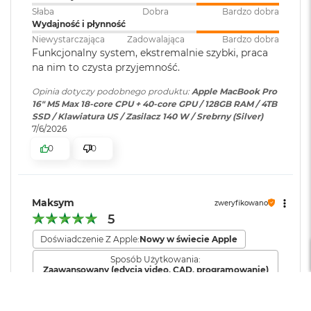
M
Słaba
Dobra
Bardzo dobra
a
Wydajność i płynność
Dołączone
Wbudowane aplikacje systemu
c
Silnik multimedialny
Niewystarczająca
Zadowalająca
Bardzo dobra
oprogramowanie
:
macOS
B
Funkcjonalny system, ekstremalnie szybki, praca
o
Sprzętowa akceleracja obsługi H.264, HEVC, ProRes i ProRes RAW
na nim to czysta przyjemność.
o
k
Silnik dekodowania wideo
Dodatkowe
Klawiatura z Touch ID, Gładzik
Opinia dotyczy podobnego produktu:
Apple MacBook Pro
A
informacje
:
Force Touch wyczuwający siłę
16" M5 Max 18-core CPU + 40-core GPU / 128GB RAM / 4TB
i
Dwa silniki kodujące wideo
nacisku, Czujnik światła
SSD / Klawiatura US / Zasilacz 140 W / Srebrny (Silver)
r
7/6/2026
otoczenia
5
Dwa silniki kodujące i dekodujące format ProRes
1
0
0
2
Dekoder AV1
G
Układ klawiatury
:
ISO - Angielski PL
B
Maksym
zweryfikowano
M
5
Materiał wykonania
:
Aluminium
a
Ładowanie i rozbudowa
c
Doświadczenie Z Apple:
Nowy w świecie Apple
B
Sposób Użytkowania:
o
Gniazdo na kartę SDXC
Kolor obudowy
:
Srebrny
Zaawansowany (edycja video, CAD, programowanie)
o
Port HDMI
k
Czas pracy baterii
A
Gniazdo słuchawkowe 3,5 mm
Krótki
Zadowalający
Długi
Zawartość zestawu
:
16-calowy MacBook Pro,