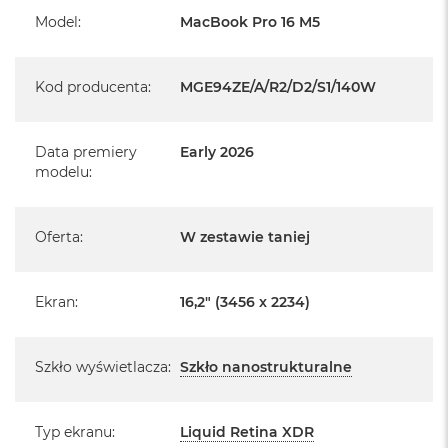
i
Model
:
MacBook Pro 16 M5
r
K
s
i
Kod producenta
:
MGE94ZE/A/R2/D2/S1/140W
ę
Informacje o produkcie:
ż
y
Data premiery
Early 2026
c
MacBook Pro jest nowy
modelu
:
o
w
Pochodzi od polskiego, oficjalnego dystrybutora Apple.
a
P
Oferta
:
W zestawie taniej
Posiada pełną, 12 miesięczną gwarancję
o
producenta
ś
w
Realizowaną w każdym autoryzowanym punkcie
i
Ekran
:
16,2" (3456 x 2234)
a
serwisowym Apple na terenie całego świata.
t
Istnieje możliwość przedłużenia gwarancji producenta.
a
Szkło wyświetlacza
:
Szkło nanostrukturalne
Szczegółowe informacje na ten temat uzyskają Państwo
M
kontaktując się z naszym handlowcem.
a
c
Typ ekranu
:
Liquid Retina XDR
Posiada fabryczne zafoliowane opakowanie
B