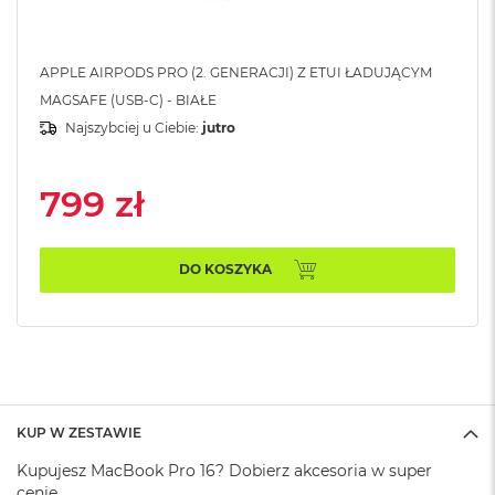
A
i
r
APPLE AIRPODS PRO (2. GENERACJI) Z ETUI ŁADUJĄCYM
M
MAGSAFE (USB-C) - BIAŁE
a
Najszybciej u Ciebie:
jutro
c
B
o
799 zł
o
k
A
i
DO KOSZYKA
r
M
5
M
a
c
B
KUP W ZESTAWIE
o
o
Kupujesz MacBook Pro 16? Dobierz akcesoria w super
k
cenie.