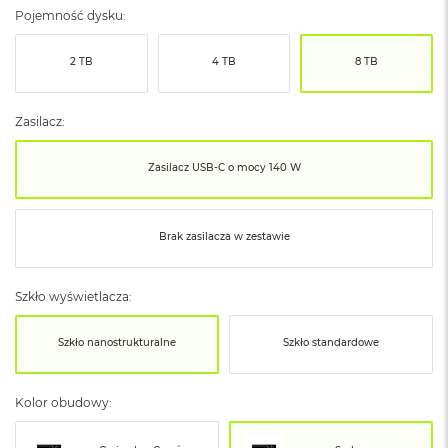
ó
Pojemność dysku:
ż
2 TB
4 TB
8 TB
M
a
c
Zasilacz:
B
o
o
Zasilacz USB‑C o mocy 140 W
k
N
e
o
Brak zasilacza w zestawie
I
n
d
Szkło wyświetlacza:
y
g
o
Szkło nanostrukturalne
Szkło standardowe
M
a
Kolor obudowy:
c
B