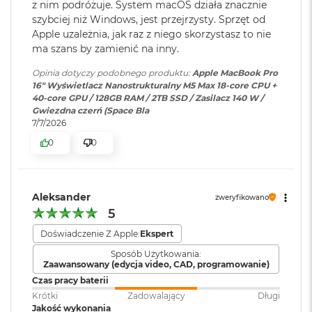
6K przy 60 Hz lub dwóch
z nim podróżuje. System macOS działa znacznie
ś
Częstotliwość odświeżania
wyświetlaczy do 8K przy 60 Hz.
c
szybciej niż Windows, jest przejrzysty. Sprzęt od
i
Apple uzależnia, jak raz z niego skorzystasz to nie
Technologia ProMotion zapewniająca adaptacyjną częstotliwość
d
ma szans by zamienić na inny.
odświeżania do 120 Hz
y
Odtwarzanie wideo
:
Obsługiwane formaty: m.in.
s
Opinia dotyczy podobnego produktu:
Apple MacBook Pro
HEVC,
H.264
, AV1 i ProRes; HDR z
Stałe częstotliwości odświeżania: 47,95 Hz, 48,00 Hz, 50,00 Hz,
k
16" Wyświetlacz Nanostrukturalny M5 Max 18-core CPU +
Dolby Vision, HDR10 i HLG
u
59,94 Hz, 60,00 Hz
40-core GPU / 128GB RAM / 2TB SSD / Zasilacz 140 W /
Gwiezdna czerń (Space Bla
M
7/7/2026
a
Odtwarzanie
Obsługiwane formaty: m.in.
0
0
c
dźwięku
:
AAC, MP3,
Apple Lossless
,
FLAC
,
B
Chip
Dolby Digital
, Dolby Digital
o
Plus i Dolby Atmos
o
Apple M5 Max
k
Aleksander
zweryfikowano
A
5
Apple M5 Max (18-rdzeniowy procesor CPU + 40-rdzeniowy
i
Zainstalowany
macOS
r
Doświadczenie Z Apple:
Ekspert
procesor GPU + Akceleratory Neural Accelerator)
system operacyjny
:
2
Sposób Użytkowania:
5
16-rdzeniowy system Neural Engine
Zaawansowany (edycja video, CAD, programowanie)
6
Czas pracy baterii
Wersja systemu
macOS Sequoia lub nowszy
G
Sprzętowa akceleracja ray tracingu
B
operacyjnego
:
Krótki
Zadowalający
Długi
Jakość wykonania
614 GB/s przepustowości pamięci