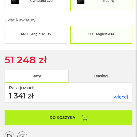
o
Gwiezdna Czerń
Srebrny
o
k
N
Układ klawiatury:
e
o
S
ANSI - Angielski US
ISO - Angielski PL
r
e
b
r
51 248 zł
n
y
Raty
Leasing
W
e
Rata już od:
d
1 341 zł
ł
więcej
u
g
p
o
DO KOSZYKA
j
e
m