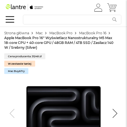
ZALOGUJ
MÓJ 
Apple
SIĘ
Festiwal
Mac
Strona główna
Mac
MacBook Pro
MacBook Pro 16
M
Apple MacBook Pro 16" Wyświetlacz Nanostrukturalny M5 Max
a
18-core CPU + 40-core GPU / 48GB RAM / 4TB SSD / Zasilacz 140
c
W / Srebrny (Silver)
B
o
Cena producenta: 31248 zł
o
W zestawie taniej
k
Mac Buy&Try
N
e
o
W
e
d
ł
u
g
k