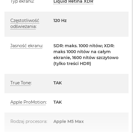
Typ ekranu
:
Liquid Retina XDR
o
Posiada system operacyjny macOS w języku
o
polskim oraz polskie menu
k
Częstotliwość
120 Hz
A
Język polski wybieramy przy pierwszym uruchomieniu
i
odświeżania
:
urządzenia.
r
P
ó
Zawartość zestawu:
Jasność ekranu
:
SDR: maks. 1000 nitów; XDR:
ł
maks 1000 nitów na całym
n
16 -calowy MacBook Pro
ekranie, 1600 nitów szczytowo
o
(tylko treści HDR)
c
Przewód USB-C na MagSafe 3 do ładowania (2m)
M
Zasilacz USB‑C o mocy 140 W
a
True Tone
:
TAK
c
B
o
o
Apple ProMotion
:
TAK
k
A
Układ klawiatury:
i
Rodzaj procesora
:
Apple M5 Max
r
MacBook posiada układ klawiatury widoczny na zdjęciu - jest to
S