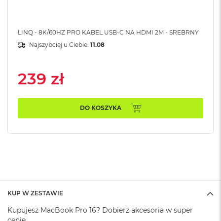
A
i
r
LINQ - 8K/60HZ PRO KABEL USB-C NA HDMI 2M - SREBRNY
M
Najszybciej u Ciebie:
11.08
a
c
B
239 zł
o
o
k
A
DO KOSZYKA
i
r
M
5
M
a
c
B
KUP W ZESTAWIE
o
o
Kupujesz MacBook Pro 16? Dobierz akcesoria w super
k
cenie.