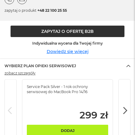
n
o
zapytaj o produkt
+48 22 100 25 55
ś
c
i
d
ZAPYTAJ O OFERTĘ B2B
y
s
Indywidualna wycena dla Twojej firmy
k
u
Dowiedz się więcej
M
WYBIERZ PLAN OPIEKI SERWISOWEJ
a
c
zobacz szczegóły
B
o
Service Pack Silver - 1 rok ochrony
Servi
o
serwisowej do MacBook Pro 14/16
serw
k
N
e
o
299 zł
2
5
6
DODAJ
G