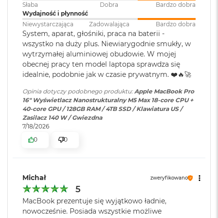
Wyświetlacz Super Retina XDR
k
Słaba
Dobra
Bardzo dobra
A
Wydajność i płynność
i
4
Wyświetlacz Liquid Retina XDR o przekątnej 16,2 cala
;
Niewystarczająca
Zadowalająca
Bardzo dobra
Ładowanie i
Trzy porty Thunderbolt 5
r
rozdzielczość natywna 3456 na 2234 piksele przy 254 pikselach na
System, aparat, głośniki, praca na baterii -
rozbudowa
:
(USB‑C) obsługujące:
3
wszystko na duży plus. Niewiarygodnie smukły, w
cal
Ładowanie,
DisplayPort
,
2
wytrzymałej aluminiowej obudowie. W mojej
G
Thunderbolt 5 (do 120 Gb/s),
B
obecnej pracy ten model laptopa sprawdza się
XDR (Extreme Dynamic Range)
USB 4 (do 120 Gb/s)
R
idealnie, podobnie jak w czasie prywatnym. ❤️🔥🚀
A
Kontrast 1 000 000:1
M
Opinia dotyczy podobnego produktu:
Apple MacBook Pro
Klawiatura
NIE
Jasność XDR: 1000 nitów utrzymywana na całym ekranie, 1600
16" Wyświetlacz Nanostrukturalny M5 Max 18-core CPU +
numeryczna
:
W
40-core GPU / 128GB RAM / 4TB SSD / Klawiatura US /
1
nitów szczytowo
(tylko treści HDR)
e
Zasilacz 140 W / Gwiezdna
d
7/18/2026
Jasność w trybie SDR: nawet 1000 nitów (w plenerze)
ł
Podświetlana
TAK
0
0
u
klawiatura
:
Kolory
g
p
1 miliard kolorów
o
Michał
j
zweryfikowano
Touch ID
:
TAK
e
Szeroka gama kolorów (P3)
5
m
MacBook prezentuje się wyjątkowo ładnie,
n
Technologia True Tone
Obsługa
Obsługa maks. czterech
nowocześnie. Posiada wszystkie możliwe
o