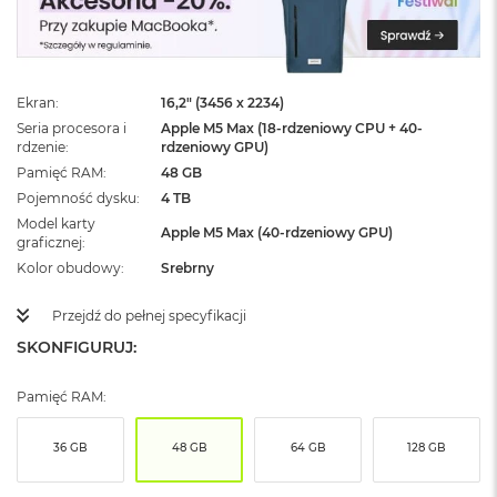
ż
ó
ł
t
y
Ekran
16,2" (3456 x 2234)
Seria procesora i
Apple M5 Max (18-rdzeniowy CPU + 40-
M
rdzenie
rdzeniowy GPU)
a
c
Pamięć RAM
48 GB
B
Pojemność dysku
4 TB
o
Model karty
o
Apple M5 Max (40-rdzeniowy GPU)
graficznej
k
Kolor obudowy
Srebrny
N
e
o
Przejdź do pełnej specyfikacji
S
SKONFIGURUJ:
u
b
t
Pamięć RAM:
e
l
36 GB
48 GB
64 GB
128 GB
n
y
R