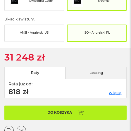
o
Gwiezdna Czerń
Srebrny
o
k
N
Układ klawiatury:
e
o
S
ANSI - Angielski US
ISO - Angielski PL
r
e
b
r
31 248 zł
n
y
Raty
Leasing
W
e
Rata już od:
d
818 zł
ł
więcej
u
g
p
o
DO KOSZYKA
j
e
m