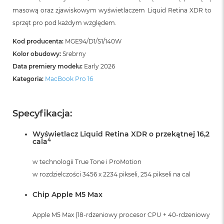
B
masową oraz zjawiskowym wyświetlaczem Liquid Retina XDR to
o
o
sprzęt pro pod każdym względem.
k
A
Kod producenta:
MGE94/D1/S1/140W
i
Kolor obudowy:
Srebrny
r
B
Data premiery modelu:
Early 2026
ł
Kategoria:
MacBook Pro 16
ę
k
i
t
Specyfikacja:
n
y
Wyświetlacz Liquid Retina XDR o przekątnej 16,2
4
cala
M
a
w technologii True Tone i ProMotion
c
B
w rozdzielczości 3456 x 2234 pikseli, 254 pikseli na cal
o
o
Chip Apple M5 Max
k
A
Apple M5 Max (18-rdzeniowy procesor CPU + 40-rdzeniowy
i