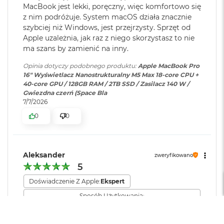
MacBook jest lekki, poręczny, więc komfortowo się
M
a
z nim podróżuje. System macOS działa znacznie
c
Silnik multimedialny
szybciej niż Windows, jest przejrzysty. Sprzęt od
Dołączone
Wbudowane aplikacje systemu
B
Apple uzależnia, jak raz z niego skorzystasz to nie
oprogramowanie
:
macOS
o
Sprzętowa akceleracja obsługi H.264, HEVC, ProRes i ProRes RAW
ma szans by zamienić na inny.
o
k
Silnik dekodowania wideo
Opinia dotyczy podobnego produktu:
Apple MacBook Pro
A
Dodatkowe
Klawiatura z Touch ID, Gładzik
16" Wyświetlacz Nanostrukturalny M5 Max 18-core CPU +
i
Dwa silniki kodujące wideo
informacje
:
Force Touch wyczuwający siłę
40-core GPU / 128GB RAM / 2TB SSD / Zasilacz 140 W /
r
Gwiezdna czerń (Space Bla
nacisku, Czujnik światła
5
Dwa silniki kodujące i dekodujące format ProRes
7/7/2026
otoczenia
1
2
0
0
Dekoder AV1
G
B
Układ klawiatury
:
ISO - Angielski PL
M
Aleksander
zweryfikowano
a
5
Ładowanie i rozbudowa
Materiał wykonania
:
Aluminium
c
B
Doświadczenie Z Apple:
Ekspert
o
Gniazdo na kartę SDXC
Sposób Użytkowania:
o
Kolor obudowy
:
Srebrny
Port HDMI
Zaawansowany (edycja video, CAD, programowanie)
k
A
Czas pracy baterii
Gniazdo słuchawkowe 3,5 mm