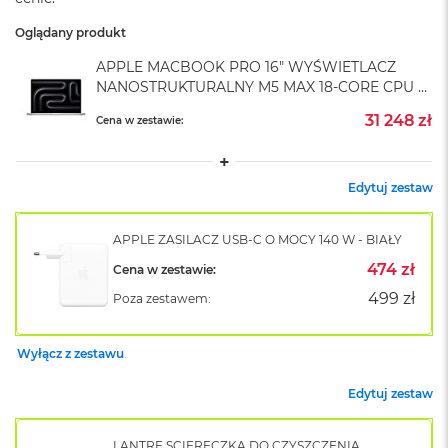
A
i
Oglądany produkt
r
M
APPLE MACBOOK PRO 16" WYŚWIETLACZ
4
NANOSTRUKTURALNY M5 MAX 18-CORE CPU +
40-CORE GPU / 48GB RAM / 4TB SSD /
M
31 248 zł
Cena w zestawie:
ZASILACZ 140 W / SREBRNY (SILVER)
a
c
B
o
Edytuj zestaw
o
k
A
APPLE ZASILACZ USB-C O MOCY 140 W - BIAŁY
i
474 zł
Cena w zestawie:
r
M
499 zł
Poza zestawem:
3
M
Wyłącz z zestawu
a
c
Edytuj zestaw
B
o
o
LANTRE ŚCIERECZKA DO CZYSZCZENIA