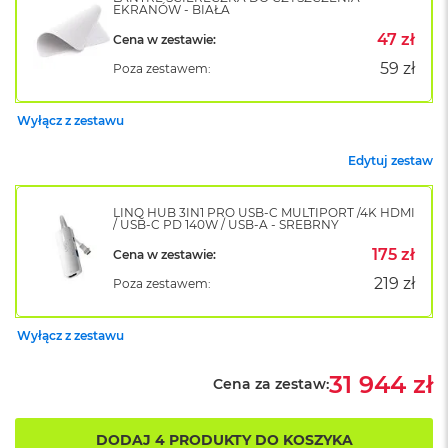
k
EKRANÓW - BIAŁA
A
47 zł
Cena w zestawie:
i
r
59 zł
Poza zestawem:
M
2
Wyłącz z zestawu
M
a
Edytuj zestaw
c
B
o
LINQ HUB 3IN1 PRO USB-C MULTIPORT /4K HDMI
/ USB-C PD 140W / USB-A - SREBRNY
o
k
175 zł
Cena w zestawie:
A
i
219 zł
Poza zestawem:
r
1
3
Wyłącz z zestawu
M
31 944 zł
Cena za zestaw:
a
c
B
DODAJ 4 PRODUKTY DO KOSZYKA
o