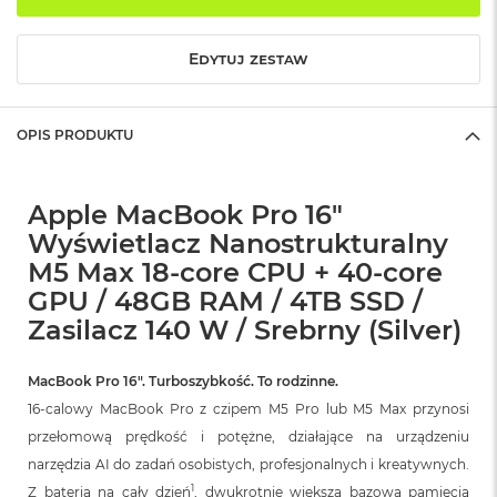
o
k
A
Edytuj zestaw
i
r
1
OPIS PRODUKTU
5
W
e
Apple MacBook Pro 16"
d
Wyświetlacz Nanostrukturalny
ł
u
M5 Max 18-core CPU + 40-core
g
GPU / 48GB RAM / 4TB SSD /
k
o
Zasilacz 140 W / Srebrny (Silver)
l
o
r
MacBook Pro 16″. Turboszybkość. To rodzinne.
u
16-calowy MacBook Pro z czipem M5 Pro lub M5 Max przynosi
przełomową prędkość i potężne, działające na urządzeniu
M
a
narzędzia AI do zadań osobistych, profesjonalnych i kreatywnych.
c
1
Z baterią na cały dzień
, dwukrotnie większą bazową pamięcią