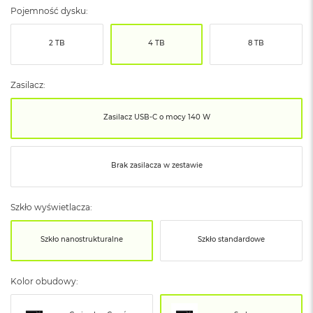
ó
Pojemność dysku:
ż
2 TB
4 TB
8 TB
M
a
c
Zasilacz:
B
o
o
Zasilacz USB‑C o mocy 140 W
k
N
e
o
Brak zasilacza w zestawie
I
n
d
Szkło wyświetlacza:
y
g
o
Szkło nanostrukturalne
Szkło standardowe
M
a
Kolor obudowy:
c
B