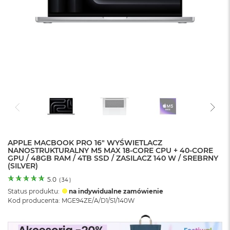
o
l
o
r
u
M
a
c
B
o
o
k
N
e
APPLE MACBOOK PRO 16" WYŚWIETLACZ
o
NANOSTRUKTURALNY M5 MAX 18-CORE CPU + 40-CORE
C
GPU / 48GB RAM / 4TB SSD / ZASILACZ 140 W / SREBRNY
y
(SILVER)
t
r
5.0
(
34
)
u
Status produktu:
na indywidualne zamówienie
s
Kod producenta: MGE94ZE/A/D1/S1/140W
o
w
o