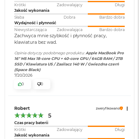
pamięci
:
Atmos sprawią, że zawsze będzie Cię doskonale słychać i
Krótki
Zadowalający
Długi
M
Jakość wykonania
a
widać w perfekcyjnie skomponowanym kadrze.
c
Słaba
Dobra
Bardzo dobra
B
Wydajność i płynność
Karta sieciowa
Wi-Fi 7 (802.11be)
POŁĄCZ WSZYSTKO
– Wyposażony w trzy porty
o
bezprzewodowa
Niewystarczająca
Zadowalająca
Bardzo dobra
Thunderbolt 5, port MagSafe 3 do ładowania, gniazdo na
o
Zachwyca mnie szybkość i płynność pracy,
WLAN
:
k
kartę SDXC, port HDMI, gniazdo słuchawkowe i
klawiatura bez wad.
A
zaprojektowany przez Apple czip do łączności
i
Opinia dotyczy podobnego produktu:
Apple MacBook Pro
6
bezprzewodowej N1 obsługujący interfejsy Wi-Fi 7
i
r
Kamera
Kamera 12MP Center Stage z
16" M5 Max 18-core CPU + 40-core GPU / 64GB RAM / 2TB
2
internetowa
:
obsługą funkcji Widok blatu
Bluetooth 6. Do modelu z czipem M5 Pro podłączysz aż trzy
SSD / Klawiatura US / Zasilacz 140 W / Gwiezdna czerń
4
(Space Black)
wyświetlacze zewnętrzne, a do modelu z czipem M5 Max –
G
7/20/2026
B
nawet cztery.
Bateria
:
Litowo-polimerowa
R
0
0
A
M
Pojemność baterii
:
100 Wh
M
Robert
zweryfikowano
a
5
c
Szybkie ładowanie
:
Możliwość szybkiego ładowania
Czas pracy baterii
B
Wyświetlacz
o
zasilaczem USB PD o mocy
Krótki
Zadowalający
Długi
o
140W lub wyższą
Jakość wykonania