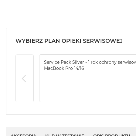
MacBook
Air
32GB
RAM
Według
WYBIERZ PLAN OPIEKI SERWISOWEJ
pojemności
dysku
MacBook
Service Pack Silver - 1 rok ochrony serwiso
Air
MacBook Pro 14/16
256GB
MacBook
Air
512GB
MacBook
Air
1TB
MacBook
Air