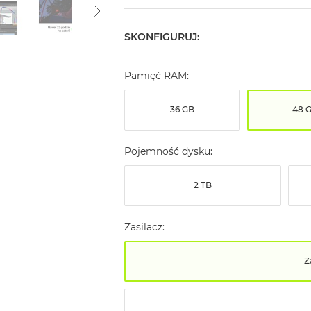
SKONFIGURUJ:
Pamięć RAM:
36 GB
48 
Pojemność dysku:
2 TB
Zasilacz:
Z