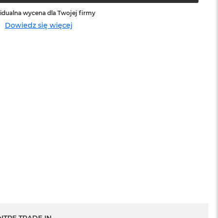
idualna wycena dla Twojej firmy
Dowiedz się więcej
sowej do
Service Pack Platinum - 3 lata ochrony
MacBook Pro 14/16
1 199 zł