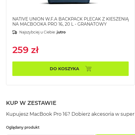
MacBook
Pro
Gwiezdna
NATIVE UNION W.F.A BACKPACK PLECAK Z KIESZENIĄ
NA MACBOOKA PRO 16, 20 L - GRANATOWY
szarość
Najszybciej u Ciebie:
jutro
MacBook
Pro
259 zł
Srebrny
Według
pamięci
DO KOSZYKA
RAM
MacBook
Pro
8GB
RAM
KUP W ZESTAWIE
MacBook
Kupujesz MacBook Pro 16? Dobierz akcesoria w super 
Pro
16GB
Oglądany produkt
RAM