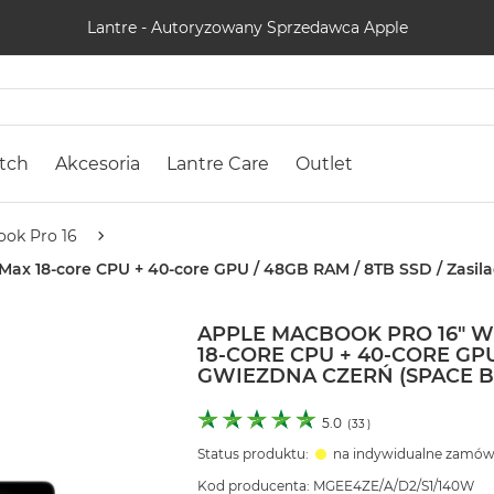
Lantre - Autoryzowany Sprzedawca Apple
tch
Akcesoria
Lantre Care
Outlet
ok Pro 16
ax 18-core CPU + 40-core GPU / 48GB RAM / 8TB SSD / Zasila
APPLE MACBOOK PRO 16" 
18-CORE CPU + 40-CORE GPU 
GWIEZDNA CZERŃ (SPACE B
5.0
(
33
)
Status produktu:
na indywidualne zamów
Kod producenta: MGEE4ZE/A/D2/S1/140W