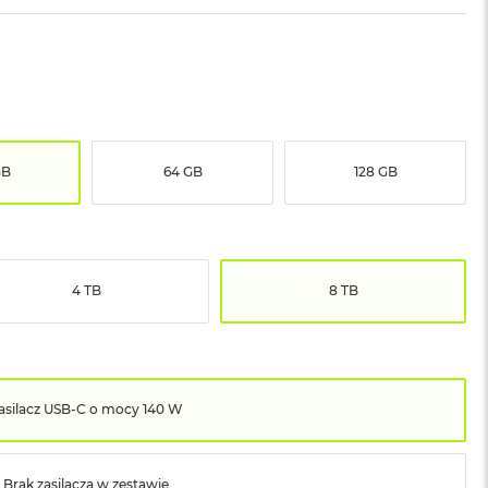
GB
64 GB
128 GB
4 TB
8 TB
asilacz USB‑C o mocy 140 W
Brak zasilacza w zestawie