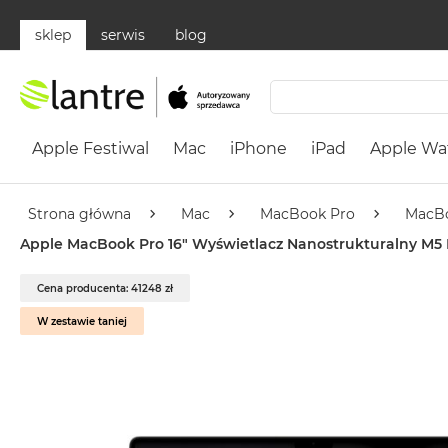
sklep
serwis
blog
Apple
Festiwal
Apple Festiwal
Mac
iPhone
iPad
Apple Wa
Mac
MacBook
Neo
Strona główna
Mac
MacBook Pro
MacBo
Według
Apple MacBook Pro 16" Wyświetlacz Nanostrukturalny M5 M
koloru
MacBook
Cena producenta: 41248 zł
Neo
W zestawie taniej
Cytrusowożółty
MacBook
Neo
Subtelny
Róż