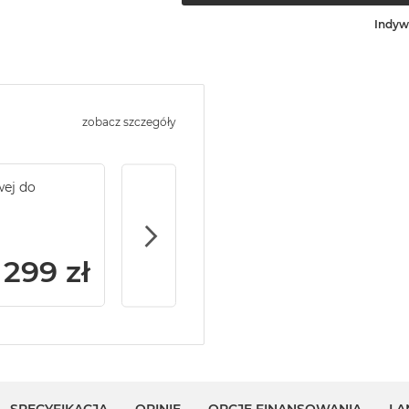
Indyw
zobacz szczegóły
wej do
Service Pack Gold - 2 lata ochrony serwi
MacBook Pro 14/16
299 zł