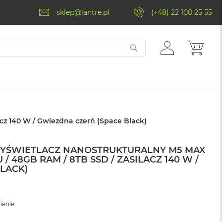
sklep@lantre.pl
(+48) 22 100 25 55
ZALOGUJ
MÓJ 
SIĘ
cz 140 W / Gwiezdna czerń (Space Black)
WYŚWIETLACZ NANOSTRUKTURALNY M5 MAX
/ 48GB RAM / 8TB SSD / ZASILACZ 140 W /
LACK)
ienie