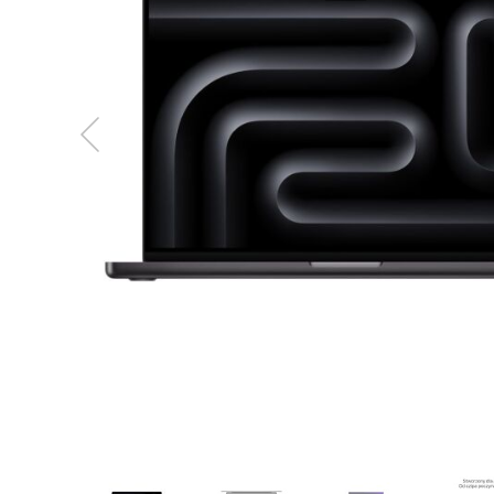
MacBook
Neo
Indygo
MacBook
Neo
Srebrny
Według
pojemności
dysku
MacBook
Neo
256GB
MacBook
Neo
512GB
MacBook
Air
MacBook