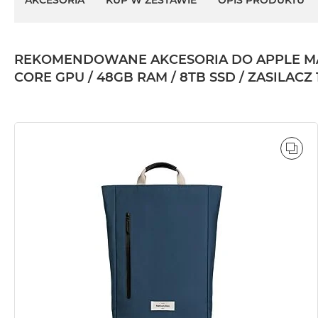
AKCESORIA
KUP W ZESTAWIE
OPIS PRODUKTU
2TB
MacBook
Air
REKOMENDOWANE AKCESORIA DO APPLE MAC
4TB
CORE GPU / 48GB RAM / 8TB SSD / ZASILAC
MacBook
Pro
MacBook
Pro
14
POR
MacBook
Pro
16
Według
koloru
MacBook
Pro
Gwiezdna
Czerń