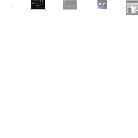
Air
M5
MacBook
Air
M4
MacBook
Air
M3
MacBook
Air
M2
MacBook
Air
13
MacBook
Air
15