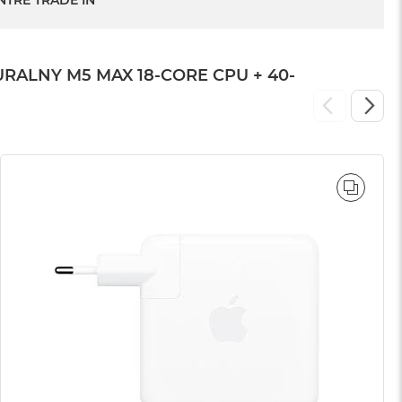
NTRE TRADE IN
LNY M5 MAX 18-CORE CPU + 40-
WNAJ
PORÓ