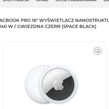
SPECYFIKACJA
OPINIE
OPCJE FINANSOWANIA
LA
BOOK PRO 16" WYŚWIETLACZ NANOSTRUKTURA
Z 140 W / GWIEZDNA CZERŃ (SPACE BLACK)
ÓWNAJ
PORÓ