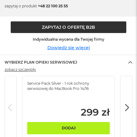
n
zapytaj o produkt
+48 22 100 25 55
o
ś
c
i
ZAPYTAJ O OFERTĘ B2B
d
y
Indywidualna wycena dla Twojej firmy
s
k
Dowiedz się więcej
u
WYBIERZ PLAN OPIEKI SERWISOWEJ
M
a
zobacz szczegóły
c
B
Service Pack Silver - 1 rok ochrony
Servi
o
serwisowej do MacBook Pro 14/16
serw
o
k
N
e
299 zł
o
2
5
DODAJ
6
G