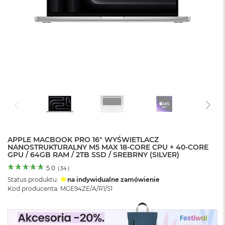
o
l
o
r
u
M
a
c
B
o
o
k
N
e
APPLE MACBOOK PRO 16" WYŚWIETLACZ
o
NANOSTRUKTURALNY M5 MAX 18-CORE CPU + 40-CORE
C
GPU / 64GB RAM / 2TB SSD / SREBRNY (SILVER)
y
t
5.0
(
34
)
r
Status produktu:
na indywidualne zamówienie
u
Kod producenta: MGE94ZE/A/R1/S1
s
o
w
o