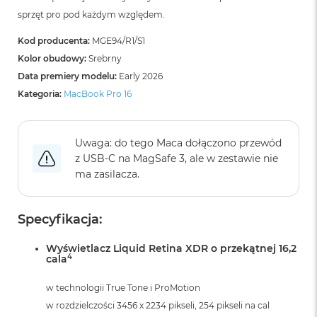
B
sprzęt pro pod każdym względem.
o
o
k
Kod producenta:
MGE94/R1/S1
A
Kolor obudowy:
Srebrny
i
Data premiery modelu:
Early 2026
r
B
Kategoria:
MacBook Pro 16
ł
ę
k
Uwaga: do tego Maca dołączono przewód
i
t
z USB‑C na MagSafe 3, ale w zestawie nie
n
ma zasilacza.
y
M
Specyfikacja:
a
c
B
Wyświetlacz Liquid Retina XDR o przekątnej 16,2
4
cala
o
o
k
w technologii True Tone i ProMotion
A
w rozdzielczości 3456 x 2234 pikseli, 254 pikseli na cal
i