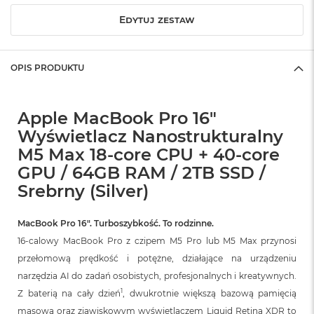
o
Edytuj zestaw
k
A
i
r
OPIS PRODUKTU
1
5
W
Apple MacBook Pro 16"
e
Wyświetlacz Nanostrukturalny
d
M5 Max 18-core CPU + 40-core
ł
u
GPU / 64GB RAM / 2TB SSD /
g
Srebrny (Silver)
k
o
l
MacBook Pro 16″. Turboszybkość. To rodzinne.
o
r
16-calowy MacBook Pro z czipem M5 Pro lub M5 Max przynosi
u
przełomową prędkość i potężne, działające na urządzeniu
narzędzia AI do zadań osobistych, profesjonalnych i kreatywnych.
M
a
1
Z baterią na cały dzień
, dwukrotnie większą bazową pamięcią
c
masową oraz zjawiskowym wyświetlaczem Liquid Retina XDR to