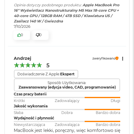
6K przy 60 Hz lub dwóch
ś
Opinia dotyczy podobnego produktu:
Apple MacBook Pro
Szeroka gama kolorów (P3)
wyświetlaczy do 8K przy 60 Hz.
c
16" Wyświetlacz Nanostrukturalny M5 Max 18-core CPU +
i
40-core GPU / 128GB RAM / 4TB SSD / Klawiatura US /
Technologia True Tone
d
Zasilacz 140 W / Gwiezdna
y
Odtwarzanie wideo
:
Obsługiwane formaty: m.in.
7/10/2026
s
Częstotliwość odświeżania
HEVC,
H.264
, AV1 i ProRes; HDR z
k
0
0
Dolby Vision, HDR10 i HLG
u
Technologia ProMotion zapewniająca adaptacyjną częstotliwość
odświeżania do 120 Hz
M
a
Odtwarzanie
Obsługiwane formaty: m.in.
Andrzej
Stałe częstotliwości odświeżania: 47,95 Hz, 48,00 Hz, 50,00 Hz,
zweryfikowano
c
dźwięku
:
AAC, MP3,
Apple Lossless
,
FLAC
,
5
59,94 Hz, 60,00 Hz
B
Dolby Digital
, Dolby Digital
o
Doświadczenie Z Apple:
Ekspert
Plus i Dolby Atmos
o
Sposób Użytkowania:
k
Zaawansowany (edycja video, CAD, programowanie)
A
Chip
Zainstalowany
macOS
i
Czas pracy baterii
r
system operacyjny
:
Krótki
Zadowalający
Długi
2
Jakość wykonania
Apple M5 Max
5
Słaba
Dobra
Bardzo dobra
6
Apple M5 Max (18-rdzeniowy procesor CPU + 40-rdzeniowy
Wydajność i płynność
Wersja systemu
macOS Sequoia lub nowszy
G
Niewystarczająca
Zadowalająca
Bardzo dobra
procesor GPU + Akceleratory Neural Accelerator)
operacyjnego
:
B
MacBook jest lekki, poręczny, więc komfortowo się