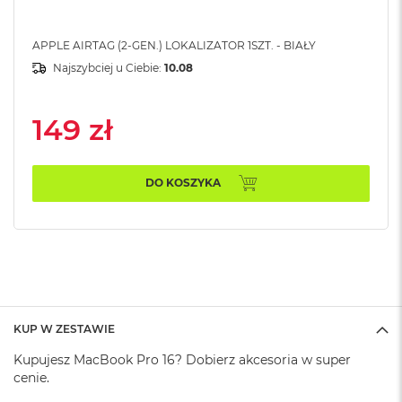
A
i
APPLE AIRTAG (2-GEN.) LOKALIZATOR 1SZT. - BIAŁY
r
Najszybciej u Ciebie:
10.08
M
a
c
149 zł
B
o
o
k
DO KOSZYKA
A
i
r
M
5
M
a
c
KUP W ZESTAWIE
B
o
Kupujesz MacBook Pro 16? Dobierz akcesoria w super
o
cenie.
k