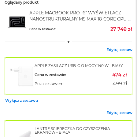
A
Oglądany produkt
i
r
APPLE MACBOOK PRO 16" WYŚWIETLACZ
M
NANOSTRUKTURALNY M5 MAX 18-CORE CPU +
4
40-CORE GPU / 64GB RAM / 2TB SSD /
27 749 zł
Cena w zestawie:
SREBRNY (SILVER)
M
a
c
Edytuj zestaw
B
o
o
APPLE ZASILACZ USB-C O MOCY 140 W - BIAŁY
k
A
474 zł
Cena w zestawie:
i
499 zł
Poza zestawem:
r
M
3
Wyłącz z zestawu
M
a
Edytuj zestaw
c
B
LANTRE ŚCIERECZKA DO CZYSZCZENIA
o
EKRANÓW - BIAŁA
o