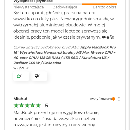
Wydajność i płynność
k
A
Niewystarczająca
Zadowalająca
Bardzo dobra
Ładowanie i
Trzy porty Thunderbolt 5
i
Wyświetlacz
System, aparat, głośniki, praca na baterii -
rozbudowa
:
(USB‑C) obsługujące:
r
wszystko na duży plus. Niewiarygodnie smukły, w
Ładowanie,
DisplayPort
,
3
wytrzymałej aluminiowej obudowie. W mojej
Wyświetlacz Super Retina XDR
Thunderbolt 5 (do 120 Gb/s),
2
obecnej pracy ten model laptopa sprawdza się
USB 4 (do 120 Gb/s)
G
4
Wyświetlacz Liquid Retina XDR o przekątnej 16,2 cala
;
idealnie, podobnie jak w czasie prywatnym. ❤️🔥🚀
B
R
rozdzielczość natywna 3456 na 2234 piksele przy 254 pikselach na
Opinia dotyczy podobnego produktu:
Apple MacBook Pro
A
cal
Klawiatura
NIE
16" Wyświetlacz Nanostrukturalny M5 Max 18-core CPU +
M
numeryczna
:
40-core GPU / 128GB RAM / 4TB SSD / Klawiatura US /
XDR (Extreme Dynamic Range)
Zasilacz 140 W / Gwiezdna
W
7/18/2026
e
Kontrast 1 000 000:1
d
Podświetlana
TAK
0
0
ł
klawiatura
:
Jasność XDR: 1000 nitów utrzymywana na całym ekranie, 1600
u
g
1
nitów szczytowo
(tylko treści HDR)
p
Michał
zweryfikowano
Touch ID
:
TAK
o
Jasność w trybie SDR: nawet 1000 nitów (w plenerze)
5
j
e
MacBook prezentuje się wyjątkowo ładnie,
Kolory
m
Obsługa
Obsługa maks. czterech
nowocześnie. Posiada wszystkie możliwe
n
wyświetlaczy
:
wyświetlaczy zewnętrznych do
rozwiązania, jest intuicyjny i niezawodny.
1 miliard kolorów
o