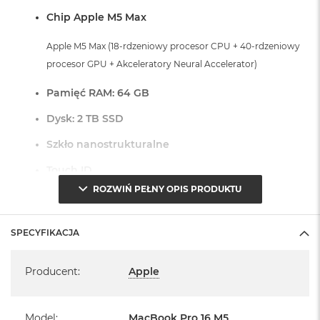
r
Chip Apple M5 Max
G
w
i
Apple M5 Max (18-rdzeniowy procesor CPU + 40-rdzeniowy
e
procesor GPU + Akceleratory Neural Accelerator)
z
d
Pamięć RAM: 64 GB
n
a
Dysk: 2 TB SSD
s
z
Szkło nanostrukturalne
a
r
Touch ID
o
ś
ROZWIŃ PEŁNY OPIS PRODUKTU
ć
Czytnik linii papilarnych do bezpiecznego logowania oraz
zakupów
M
SPECYFIKACJA
a
Dostępne złącza:
c
Specyfikacja
B
Producent
:
Apple
3 x Thunderbolt 5 (USB-C)
o
o
1 x Port HDMI
k
1 x Port MagSafe 3
A
Model
:
MacBook Pro 16 M5