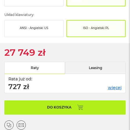
o
o
k
Układ klawiatury:
N
e
o
ANSI - Angielski US
ISO - Angielski PL
S
r
e
b
27 749 zł
r
n
y
Raty
Leasing
W
Rata już od:
e
d
727 zł
więcej
ł
u
g
p
DO KOSZYKA
o
j
e
m