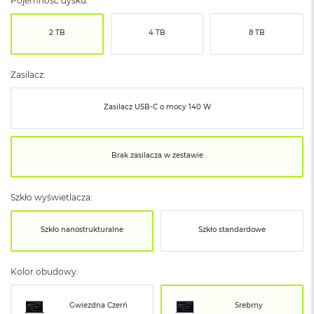
Pojemność dysku:
ó
ż
2 TB
4 TB
8 TB
M
a
c
Zasilacz:
B
o
Zasilacz USB‑C o mocy 140 W
o
k
N
e
Brak zasilacza w zestawie
o
I
n
Szkło wyświetlacza:
d
y
g
Szkło nanostrukturalne
Szkło standardowe
o
M
Kolor obudowy:
a
c
B
Gwiezdna Czerń
Srebrny