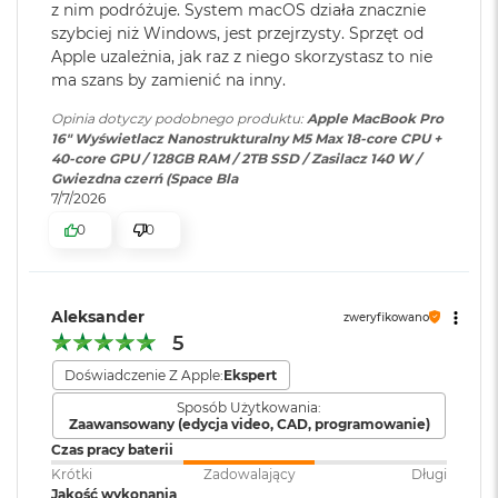
z nim podróżuje. System macOS działa znacznie
16-rdzeniowy system Neural Engine
M
szybciej niż Windows, jest przejrzysty. Sprzęt od
a
Dołączone
Wbudowane aplikacje systemu
Sprzętowa akceleracja ray tracingu
c
Apple uzależnia, jak raz z niego skorzystasz to nie
oprogramowanie
:
macOS
B
ma szans by zamienić na inny.
614 GB/s przepustowości pamięci
o
o
Opinia dotyczy podobnego produktu:
Apple MacBook Pro
k
Dodatkowe
Klawiatura z Touch ID, Gładzik
16" Wyświetlacz Nanostrukturalny M5 Max 18-core CPU +
Silnik multimedialny
A
informacje
:
Force Touch wyczuwający siłę
40-core GPU / 128GB RAM / 2TB SSD / Zasilacz 140 W /
i
Gwiezdna czerń (Space Bla
nacisku, Czujnik światła
Sprzętowa akceleracja obsługi H.264, HEVC, ProRes i ProRes RAW
r
7/7/2026
otoczenia
5
Silnik dekodowania wideo
0
0
1
2
Dwa silniki kodujące wideo
Układ klawiatury
:
ISO - Angielski PL
G
B
Dwa silniki kodujące i dekodujące format ProRes
Aleksander
zweryfikowano
M
5
Materiał wykonania
:
Aluminium
Dekoder AV1
a
Doświadczenie Z Apple:
Ekspert
c
B
Sposób Użytkowania:
o
Kolor obudowy
:
Srebrny
Zaawansowany (edycja video, CAD, programowanie)
o
Czas pracy baterii
k
Ładowanie i rozbudowa
Krótki
Zadowalający
Długi
A
Zawartość zestawu
:
16-calowy MacBook Pro,
Jakość wykonania