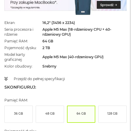
ż
ó
ł
t
Ekran
16,2" (3456 x 2234)
y
Seria procesora i
Apple M5 Max (18-rdzeniowy CPU + 40-
rdzenie
rdzeniowy GPU)
M
a
Pamięć RAM
64 GB
c
Pojemność dysku
2 TB
B
Model karty
o
Apple M5 Max (40-rdzeniowy GPU)
graficznej
o
Kolor obudowy
Srebrny
k
N
e
Przejdź do pełnej specyfikacji
o
SKONFIGURUJ:
S
u
b
Pamięć RAM:
t
e
l
36 GB
48 GB
64 GB
128 GB
n
y
R