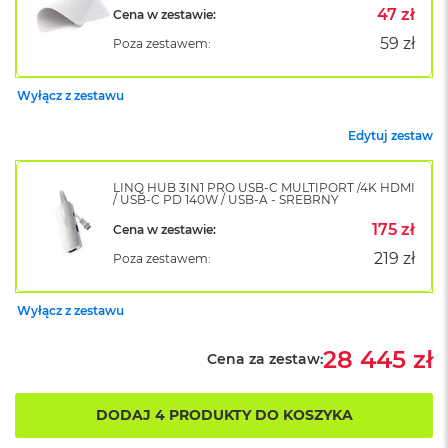
k
47 zł
Cena w zestawie:
A
59 zł
Poza zestawem:
i
r
M
Wyłącz z zestawu
2
Edytuj zestaw
M
a
c
LINQ HUB 3IN1 PRO USB-C MULTIPORT /4K HDMI
B
/ USB-C PD 140W / USB-A - SREBRNY
o
o
175 zł
Cena w zestawie:
k
219 zł
Poza zestawem:
A
i
r
Wyłącz z zestawu
1
3
28 445 zł
Cena za zestaw:
M
a
c
DODAJ 4 PRODUKTY DO KOSZYKA
B
o