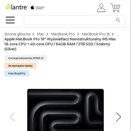
ZALOGUJ
MÓJ 
Apple
SIĘ
Festiwal
Mac
Strona główna
Mac
MacBook Pro
MacBook Pro 16
M
Apple MacBook Pro 16" Wyświetlacz Nanostrukturalny M5 Max
a
18-core CPU + 40-core GPU / 64GB RAM / 2TB SSD / Srebrny
c
(Silver)
B
o
Cena producenta: 27749 zł
o
W zestawie taniej
k
Mac Buy&Try
N
e
o
W
e
d
ł
u
g
k