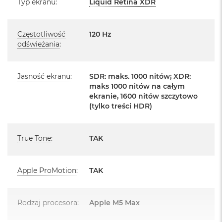
Typ ekranu
:
Liquid Retina XDR
Posiada fabryczne zafoliowane opakowanie
o
o
Posiada system operacyjny macOS w języku
k
polskim oraz polskie menu
Częstotliwość
120 Hz
A
i
odświeżania
:
Język polski wybieramy przy pierwszym uruchomieniu
r
P
urządzenia.
ó
Jasność ekranu
:
SDR: maks. 1000 nitów; XDR:
ł
maks 1000 nitów na całym
Zawartość zestawu:
n
ekranie, 1600 nitów szczytowo
o
(tylko treści HDR)
c
16 -calowy MacBook Pro
M
Przewód USB-C na MagSafe 3 do ładowania (2m)
a
True Tone
:
TAK
c
Zasilacz USB‑C o mocy 140 W
B
o
o
Apple ProMotion
:
TAK
k
A
i
Rodzaj procesora
:
Apple M5 Max
Układ klawiatury:
r
S