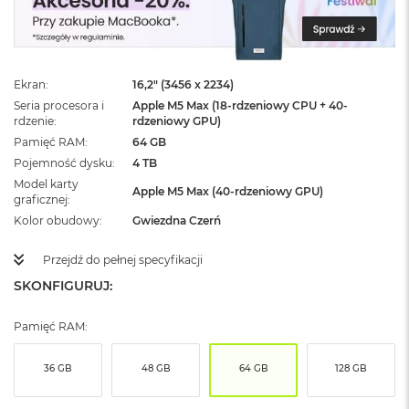
ż
ó
ł
t
y
Ekran
16,2" (3456 x 2234)
Seria procesora i
Apple M5 Max (18-rdzeniowy CPU + 40-
M
rdzenie
rdzeniowy GPU)
a
c
Pamięć RAM
64 GB
B
Pojemność dysku
4 TB
o
Model karty
o
Apple M5 Max (40-rdzeniowy GPU)
graficznej
k
Kolor obudowy
Gwiezdna Czerń
N
e
o
Przejdź do pełnej specyfikacji
S
SKONFIGURUJ:
u
b
t
Pamięć RAM:
e
l
36 GB
48 GB
64 GB
128 GB
n
y
R