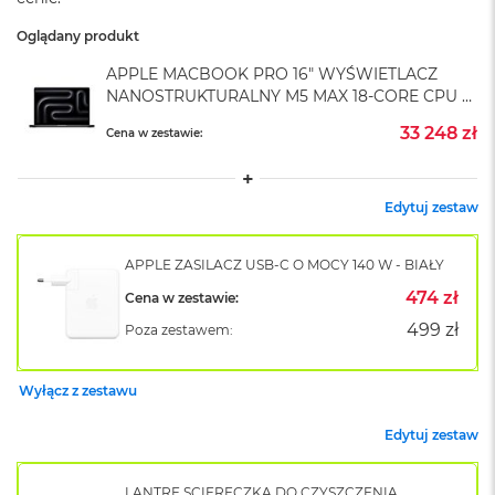
A
i
Oglądany produkt
r
M
APPLE MACBOOK PRO 16" WYŚWIETLACZ
4
NANOSTRUKTURALNY M5 MAX 18-CORE CPU +
40-CORE GPU / 64GB RAM / 4TB SSD /
M
33 248 zł
Cena w zestawie:
KLAWIATURA US / ZASILACZ 140 W /
a
GWIEZDNA CZERŃ (SPACE BLACK)
c
B
o
Edytuj zestaw
o
k
A
APPLE ZASILACZ USB-C O MOCY 140 W - BIAŁY
i
474 zł
Cena w zestawie:
r
M
499 zł
Poza zestawem:
3
M
Wyłącz z zestawu
a
c
Edytuj zestaw
B
o
o
LANTRE ŚCIERECZKA DO CZYSZCZENIA