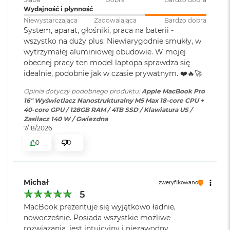
pamięci
:
głośników z dźwiękiem przestrzennym i obsługą Dolby
M
Wydajność i płynność
a
Niewystarczająca
Zadowalająca
Bardzo dobra
Atmos sprawią, że zawsze będzie Cię doskonale słychać i
c
System, aparat, głośniki, praca na baterii -
widać w perfekcyjnie skomponowanym kadrze.
B
Karta sieciowa
Wi-Fi 7 (802.11be)
wszystko na duży plus. Niewiarygodnie smukły, w
o
bezprzewodowa
wytrzymałej aluminiowej obudowie. W mojej
POŁĄCZ WSZYSTKO
– Wyposażony w trzy porty
o
WLAN
:
obecnej pracy ten model laptopa sprawdza się
k
Thunderbolt 5, port MagSafe 3 do ładowania, gniazdo na
idealnie, podobnie jak w czasie prywatnym. ❤️🔥🚀
A
kartę SDXC, port HDMI, gniazdo słuchawkowe i
i
Opinia dotyczy podobnego produktu:
Apple MacBook Pro
zaprojektowany przez Apple czip do łączności
r
Kamera
Kamera 12MP Center Stage z
16" Wyświetlacz Nanostrukturalny M5 Max 18-core CPU +
2
internetowa
:
obsługą funkcji Widok blatu
6
bezprzewodowej N1 obsługujący interfejsy Wi-Fi 7
i
40-core GPU / 128GB RAM / 4TB SSD / Klawiatura US /
4
Bluetooth 6. Do modelu z czipem M5 Pro podłączysz aż trzy
Zasilacz 140 W / Gwiezdna
G
7/18/2026
B
wyświetlacze zewnętrzne, a do modelu z czipem M5 Max –
Bateria
:
Litowo-polimerowa
R
0
0
nawet cztery.
A
M
Pojemność baterii
:
100 Wh
M
Michał
zweryfikowano
a
5
c
Szybkie ładowanie
:
Możliwość szybkiego ładowania
B
MacBook prezentuje się wyjątkowo ładnie,
o
zasilaczem USB PD o mocy
nowocześnie. Posiada wszystkie możliwe
Wyświetlacz
o
140W lub wyższą
rozwiązania, jest intuicyjny i niezawodny.