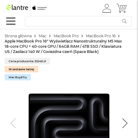
ZALOGUJ
MÓJ 
Apple
SIĘ
Festiwal
Mac
Strona główna
Mac
MacBook Pro
MacBook Pro 16
M
Apple MacBook Pro 16" Wyświetlacz Nanostrukturalny M5 Max
a
18-core CPU + 40-core GPU / 64GB RAM / 4TB SSD / Klawiatura
c
US / Zasilacz 140 W / Gwiezdna czerń (Space Black)
B
o
Cena producenta: 33248 zł
o
W zestawie taniej
k
Mac Buy&Try
N
e
o
W
e
d
ł
u
g
k