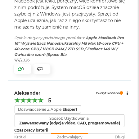
MacBook jest lekki, poręczny, więc komfortowo się
wyświetlaczy
:
wyświetlaczy zewnętrznych do
ś
z nim podróżuje. System macOS działa znacznie
6K przy 60 Hz lub dwóch
c
Częstotliwość odświeżania
i
szybciej niż Windows, jest przejrzysty. Sprzęt od
wyświetlaczy do 8K przy 60 Hz.
d
Apple uzależnia, jak raz z niego skorzystasz to nie
Technologia ProMotion zapewniająca adaptacyjną częstotliwość
y
ma szans by zamienić na inny.
s
odświeżania do 120 Hz
Odtwarzanie wideo
:
Obsługiwane formaty: m.in.
k
Opinia dotyczy podobnego produktu:
Apple MacBook Pro
HEVC,
H.264
, AV1 i ProRes; HDR z
u
Stałe częstotliwości odświeżania: 47,95 Hz, 48,00 Hz, 50,00 Hz,
16" Wyświetlacz Nanostrukturalny M5 Max 18-core CPU +
Dolby Vision, HDR10 i HLG
40-core GPU / 128GB RAM / 2TB SSD / Zasilacz 140 W /
59,94 Hz, 60,00 Hz
M
Gwiezdna czerń (Space Bla
a
7/7/2026
c
Odtwarzanie
Obsługiwane formaty: m.in.
0
0
B
dźwięku
:
AAC, MP3,
Apple Lossless
,
FLAC
,
o
Dolby Digital
, Dolby Digital
Chip
o
Plus i Dolby Atmos
k
A
Aleksander
Apple M5 Max
zweryfikowano
i
5
r
Apple M5 Max (18-rdzeniowy procesor CPU + 40-rdzeniowy
Zainstalowany
macOS
2
Doświadczenie Z Apple:
Ekspert
system operacyjny
:
procesor GPU + Akceleratory Neural Accelerator)
5
Sposób Użytkowania:
6
Zaawansowany (edycja video, CAD, programowanie)
16-rdzeniowy system Neural Engine
G
Czas pracy baterii
B
Wersja systemu
macOS Sequoia lub nowszy
Sprzętowa akceleracja ray tracingu
Krótki
Zadowalający
Długi
operacyjnego
: