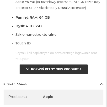
r
Apple M5 Max (18-rdzeniowy procesor CPU + 40-rdzeniowy
G
procesor GPU + Akceleratory Neural Accelerator)
w
i
Pamięć RAM: 64 GB
e
z
Dysk: 4 TB SSD
d
n
Szkło nanostrukturalne
a
s
Touch ID
z
a
Czytnik linii papilarnych do bezpiecznego logowania oraz
r
o
zakupów
ś
ć
Dostępne złącza:
ROZWIŃ PEŁNY OPIS PRODUKTU
M
3 x Thunderbolt 5 (USB-C)
a
SPECYFIKACJA
c
1 x Port HDMI
B
1 x Port MagSafe 3
Specyfikacja
o
1 x Gniazdo na kartę SDXC
Producent
:
Apple
o
k
1 x Gniazdo słuchawkowe 3,5 mm
A