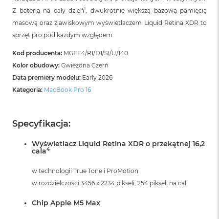
B
o
1
Z baterią na cały dzień
, dwukrotnie większą bazową pamięcią
o
masową oraz zjawiskowym wyświetlaczem Liquid Retina XDR to
k
sprzęt pro pod każdym względem.
A
i
Kod producenta:
MGEE4/R1/D1/S1/U/140
r
B
Kolor obudowy:
Gwiezdna Czerń
ł
Data premiery modelu:
Early 2026
ę
k
Kategoria:
MacBook Pro 16
i
t
n
Specyfikacja:
y
Wyświetlacz Liquid Retina XDR o przekątnej 16,2
M
4
cala
a
c
B
w technologii True Tone i ProMotion
o
w rozdzielczości 3456 x 2234 pikseli, 254 pikseli na cal
o
k
Chip Apple M5 Max
A
i