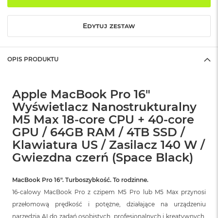
o
k
A
Edytuj zestaw
i
r
1
OPIS PRODUKTU
5
W
e
Apple MacBook Pro 16"
d
Wyświetlacz Nanostrukturalny
ł
u
M5 Max 18-core CPU + 40-core
g
GPU / 64GB RAM / 4TB SSD /
k
o
Klawiatura US / Zasilacz 140 W /
l
Gwiezdna czerń (Space Black)
o
r
u
MacBook Pro 16″. Turboszybkość. To rodzinne.
16-calowy MacBook Pro z czipem M5 Pro lub M5 Max przynosi
M
a
przełomową prędkość i potężne, działające na urządzeniu
c
narzędzia AI do zadań osobistych, profesjonalnych i kreatywnych.