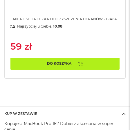
A
i
r
LANTRE ŚCIERECZKA DO CZYSZCZENIA EKRANÓW - BIAŁA
M
Najszybciej u Ciebie:
10.08
a
c
B
59 zł
o
o
k
A
DO KOSZYKA
i
r
M
5
M
a
c
B
KUP W ZESTAWIE
o
o
Kupujesz MacBook Pro 16? Dobierz akcesoria w super
k
cenie.