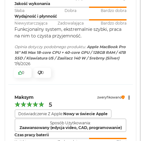
Jakość wykonania
M
614 GB/s przepustowości pamięci
a
Słaba
Dobra
Bardzo dobra
c
Wydajność i płynność
Dołączone
Wbudowane aplikacje systemu
B
Niewystarczająca
Zadowalająca
Bardzo dobra
Silnik multimedialny
oprogramowanie
:
macOS
o
Funkcjonalny system, ekstremalnie szybki, praca
o
Sprzętowa akceleracja obsługi H.264, HEVC, ProRes i ProRes RAW
na nim to czysta przyjemność.
k
A
Dodatkowe
Klawiatura z Touch ID, Gładzik
Opinia dotyczy podobnego produktu:
Apple MacBook Pro
Silnik dekodowania wideo
i
informacje
:
Force Touch wyczuwający siłę
16" M5 Max 18-core CPU + 40-core GPU / 128GB RAM / 4TB
r
SSD / Klawiatura US / Zasilacz 140 W / Srebrny (Silver)
Dwa silniki kodujące wideo
nacisku, Czujnik światła
5
7/6/2026
otoczenia
1
Dwa silniki kodujące i dekodujące format ProRes
2
0
0
G
Dekoder AV1
B
Układ klawiatury
:
ANSI - Angielski US
M
Maksym
zweryfikowano
a
5
Materiał wykonania
:
Aluminium
c
B
Ładowanie i rozbudowa
Doświadczenie Z Apple:
Nowy w świecie Apple
o
Sposób Użytkowania:
o
Kolor obudowy
:
Gwiezdna Czerń
Zaawansowany (edycja video, CAD, programowanie)
Gniazdo na kartę SDXC
k
Czas pracy baterii
A
Port HDMI