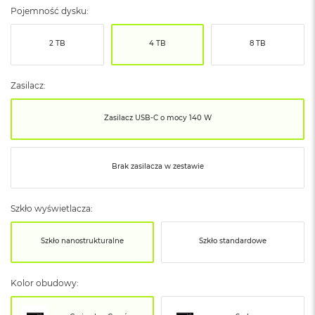
ó
Pojemność dysku:
ż
2 TB
4 TB
8 TB
M
a
c
Zasilacz:
B
o
o
Zasilacz USB‑C o mocy 140 W
k
N
e
o
Brak zasilacza w zestawie
I
n
d
Szkło wyświetlacza:
y
g
o
Szkło nanostrukturalne
Szkło standardowe
M
a
Kolor obudowy:
c
B