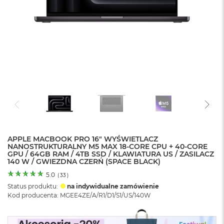
o
l
o
r
u
M
a
c
B
o
o
k
N
e
APPLE MACBOOK PRO 16" WYŚWIETLACZ
o
NANOSTRUKTURALNY M5 MAX 18-CORE CPU + 40-CORE
C
GPU / 64GB RAM / 4TB SSD / KLAWIATURA US / ZASILACZ
y
140 W / GWIEZDNA CZERŃ (SPACE BLACK)
t
r
5.0
(
33
)
u
Status produktu:
na indywidualne zamówienie
s
Kod producenta: MGEE4ZE/A/R1/D1/S1/US/140W
o
w
o