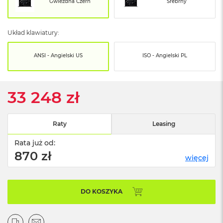
o
Gwiezdna Czerń
Srebrny
o
k
N
Układ klawiatury:
e
o
S
ANSI - Angielski US
ISO - Angielski PL
r
e
b
r
33 248 zł
n
y
Raty
Leasing
W
e
Rata już od:
d
870 zł
ł
więcej
u
g
p
o
DO KOSZYKA
j
e
m