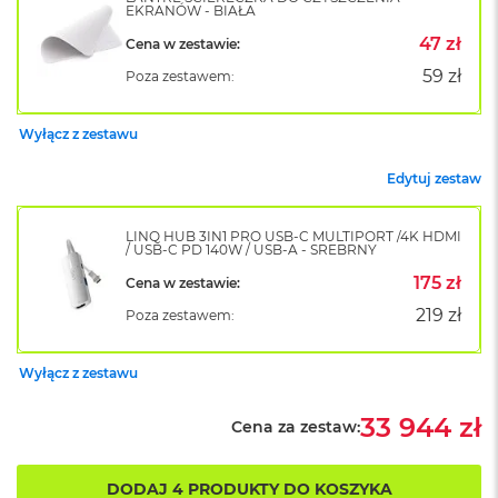
k
EKRANÓW - BIAŁA
A
47 zł
Cena w zestawie:
i
r
59 zł
Poza zestawem:
M
2
Wyłącz z zestawu
M
a
Edytuj zestaw
c
B
o
LINQ HUB 3IN1 PRO USB-C MULTIPORT /4K HDMI
/ USB-C PD 140W / USB-A - SREBRNY
o
k
175 zł
Cena w zestawie:
A
i
219 zł
Poza zestawem:
r
1
3
Wyłącz z zestawu
M
33 944 zł
Cena za zestaw:
a
c
B
DODAJ 4 PRODUKTY DO KOSZYKA
o