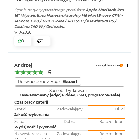
k
A
Wyświetlacz Super Retina XDR
Opinia dotyczy podobnego produktu:
Apple MacBook Pro
i
16" Wyświetlacz Nanostrukturalny M5 Max 18-core CPU +
Ładowanie i
Trzy porty Thunderbolt 5
r
4
Wyświetlacz Liquid Retina XDR o przekątnej 16,2 cala
;
40-core GPU / 128GB RAM / 4TB SSD / Klawiatura US /
rozbudowa
:
(USB‑C) obsługujące:
3
Zasilacz 140 W / Gwiezdna
rozdzielczość natywna 3456 na 2234 piksele przy 254 pikselach na
Ładowanie,
DisplayPort
,
2
7/10/2026
G
Thunderbolt 5 (do 120 Gb/s),
cal
B
0
0
USB 4 (do 120 Gb/s)
R
XDR (Extreme Dynamic Range)
A
M
Kontrast 1 000 000:1
Klawiatura
NIE
Andrzej
zweryfikowano
numeryczna
:
W
5
Jasność XDR: 1000 nitów utrzymywana na całym ekranie, 1600
e
1
nitów szczytowo
(tylko treści HDR)
d
Doświadczenie Z Apple:
Ekspert
ł
Podświetlana
TAK
Sposób Użytkowania:
u
Jasność w trybie SDR: nawet 1000 nitów (w plenerze)
klawiatura
:
Zaawansowany (edycja video, CAD, programowanie)
g
p
Czas pracy baterii
Kolory
o
Krótki
Zadowalający
Długi
j
Touch ID
:
TAK
Jakość wykonania
1 miliard kolorów
e
Słaba
Dobra
Bardzo dobra
m
Szeroka gama kolorów (P3)
Wydajność i płynność
n
Niewystarczająca
Zadowalająca
Bardzo dobra
Obsługa
Obsługa maks. czterech
o
Technologia True Tone