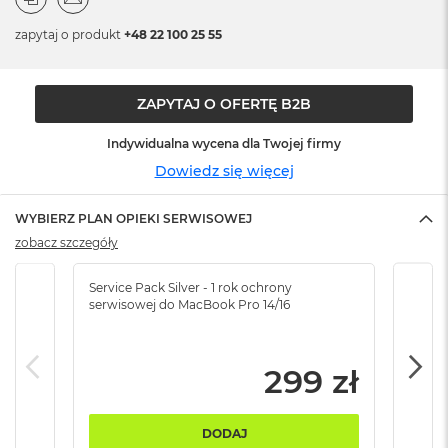
n
o
zapytaj o produkt
+48 22 100 25 55
ś
c
i
d
ZAPYTAJ O OFERTĘ B2B
y
s
Indywidualna wycena dla Twojej firmy
k
u
Dowiedz się więcej
M
WYBIERZ PLAN OPIEKI SERWISOWEJ
a
c
zobacz szczegóły
B
o
Service Pack Silver - 1 rok ochrony
Servi
o
serwisowej do MacBook Pro 14/16
serw
k
N
e
o
299 zł
2
5
6
DODAJ
G