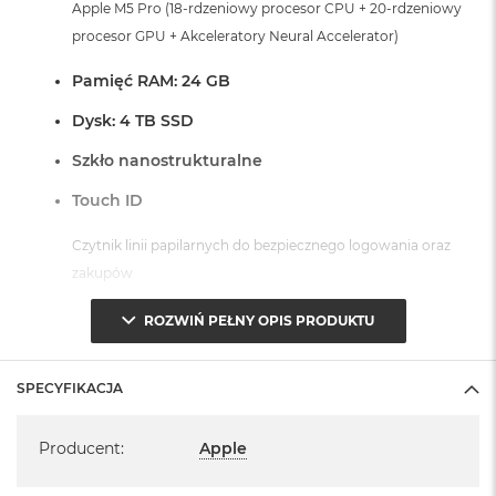
r
Apple M5 Pro (18-rdzeniowy procesor CPU + 20-rdzeniowy
G
procesor GPU + Akceleratory Neural Accelerator)
w
i
Pamięć RAM: 24 GB
e
z
Dysk: 4 TB SSD
d
n
Szkło nanostrukturalne
a
s
Touch ID
z
a
Czytnik linii papilarnych do bezpiecznego logowania oraz
r
o
zakupów
ś
ć
Dostępne złącza:
ROZWIŃ PEŁNY OPIS PRODUKTU
M
3 x Thunderbolt 5 (USB-C)
a
SPECYFIKACJA
c
1 x Port HDMI
B
1 x Port MagSafe 3
Specyfikacja
o
1 x Gniazdo na kartę SDXC
Producent
:
Apple
o
k
1 x Gniazdo słuchawkowe 3,5 mm
A