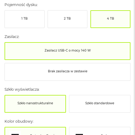
ó
Pojemność dysku:
ż
1 TB
2 TB
4 TB
M
a
c
Zasilacz:
B
o
o
Zasilacz USB‑C o mocy 140 W
k
N
e
o
Brak zasilacza w zestawie
I
n
d
Szkło wyświetlacza:
y
g
o
Szkło nanostrukturalne
Szkło standardowe
M
a
Kolor obudowy:
c
B