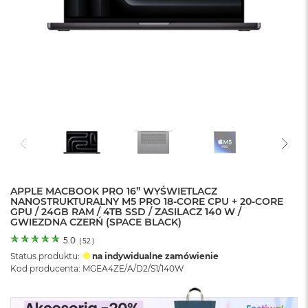
o
l
o
r
u
M
a
c
B
o
o
k
N
e
APPLE MACBOOK PRO 16” WYŚWIETLACZ
o
NANOSTRUKTURALNY M5 PRO 18-CORE CPU + 20-CORE
C
GPU / 24GB RAM / 4TB SSD / ZASILACZ 140 W /
y
GWIEZDNA CZERŃ (SPACE BLACK)
t
r
5.0
(
52
)
u
Status produktu:
na indywidualne zamówienie
s
Kod producenta: MGEA4ZE/A/D2/S1/140W
o
w
o