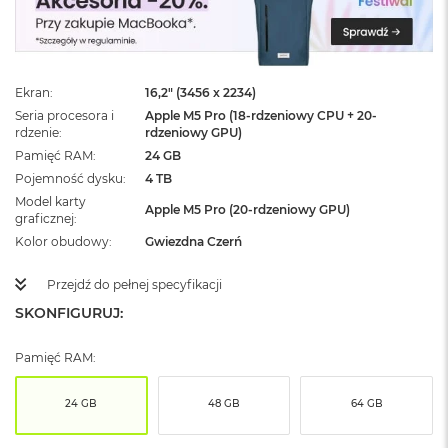
ż
ó
ł
t
y
Ekran
16,2" (3456 x 2234)
Seria procesora i
Apple M5 Pro (18-rdzeniowy CPU + 20-
M
rdzenie
rdzeniowy GPU)
a
c
Pamięć RAM
24 GB
B
Pojemność dysku
4 TB
o
Model karty
o
Apple M5 Pro (20-rdzeniowy GPU)
graficznej
k
Kolor obudowy
Gwiezdna Czerń
N
e
o
Przejdź do pełnej specyfikacji
S
SKONFIGURUJ:
u
b
t
Pamięć RAM:
e
l
24 GB
48 GB
64 GB
n
y
R