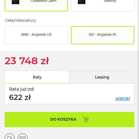
o
Gwiezdna Czerń
Srebrny
o
k
N
Układ klawiatury:
e
o
S
ANSI - Angielski US
ISO - Angielski PL
r
e
b
r
23 748 zł
n
y
Raty
Leasing
W
e
Rata już od:
d
622 zł
ł
więcej
u
g
p
o
DO KOSZYKA
j
e
m