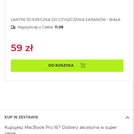
A
i
r
LANTRE ŚCIERECZKA DO CZYSZCZENIA EKRANÓW - BIAŁA
M
Najszybciej u Ciebie:
11.08
a
c
B
59 zł
o
o
k
A
DO KOSZYKA
i
r
M
5
M
a
c
B
KUP W ZESTAWIE
o
o
Kupujesz MacBook Pro 16? Dobierz akcesoria w super
k
cenie.