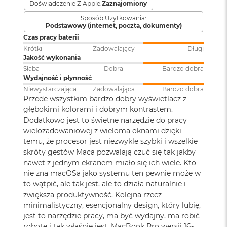
MACOS NAPĘDZA APKI
– Wszystkie aplikacje, których
Doświadczenie Z Apple:
Zaznajomiony
8
Model karty
Apple M5 Pro (20-rdzeniowy
używasz na co dzień – w tym te wbudowane, takie jak
G
Sposób Użytkowania:
graficznej
:
GPU)
B
Podstawowy (internet, poczta, dokumenty)
FaceTime i Wiadomości – działają na macOS błyskawicznie.
R
Czas pracy baterii
A wbudowana ochrona przed wirusami i bezpłatne
A
Krótki
Zadowalający
Długi
M
Rodzaje wejść /
uaktualnienia oprogramowania zapewniają
3 x Thunderbolt 5 (USB-C), 1 x
Jakość wykonania
wyjść
:
Gniazdo na kartę SDXC, 1 x
bezpieczeństwo i sprawne działanie.
Słaba
Dobra
Bardzo dobra
M
HDMI, 1 x Gniazdo słuchawkowe
Wydajność i płynność
a
3.5 mm, 1 x MagSafe 3
KTO KOCHA IPHONE’A, POKOCHA I MACA
– Mac świetnie
c
Niewystarczająca
Zadowalająca
Bardzo dobra
dogaduje się z każdym urządzeniem Apple. Razem potrafią
B
Przede wszystkim bardzo dobry wyświetlacz z
o
głębokimi kolorami i dobrym kontrastem.
zdziałać cuda. Możesz skopiować coś na iPhonie i wkleić to
Dźwięk
:
System sześciu głośników,
o
Dodatkowo jest to świetne narzędzie do pracy
na Macu. Albo odebrać na Macu połączenie FaceTime i
k
Dźwięk przestrzenny, Dolby
wielozadowaniowej z wieloma oknami dzięki
A
3
wysłać z niego tekst przez apkę Wiadomości
Atmos, Układ trzech
temu, że procesor jest niezwykle szybki i wszelkie
i
mikrofonów
skróty gestów Maca pozwalają czuć się tak jakby
r
OLŚNIEWAJĄCY PROFESJONALNY WYŚWIETLACZ
–
1
nawet z jednym ekranem miało się ich wiele. Kto
4
Wyświetlacz Liquid Retina XDR 16,2 cala
ma 1600 nitów
6
nie zna macOSa jako systemu ten pewnie może w
5
jasności szczytowej
, 1000 nitów jasności utrzymywanej i
Moduł Bluetooth
:
Bluetooth 6
G
to wątpić, ale tak jest, ale to działa naturalnie i
B
współczynnik kontrastu 1 000 000:1..
zwiększa produktywność. Kolejna rzecz
R
minimalistyczny, esencjonalny design, który lubię,
A
ZAAWANSOWANE AUDIO I KAMERA
– Kamera Center
Czytnik kart
TAK
jest to narzędzie pracy, ma być wydajny, ma robić
M
pamięci
:
Stage 12 MP, trzy mikrofony jakości studyjnej i sześć
robotę i tak właśnie jest. MacBook Pro wersji 16-