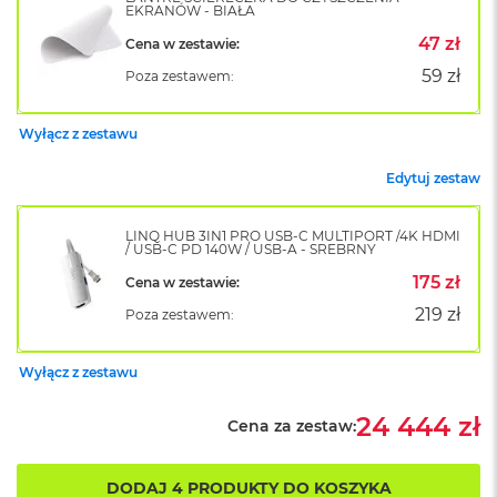
k
EKRANÓW - BIAŁA
A
47 zł
Cena w zestawie:
i
r
59 zł
Poza zestawem:
M
2
Wyłącz z zestawu
M
a
Edytuj zestaw
c
B
o
LINQ HUB 3IN1 PRO USB-C MULTIPORT /4K HDMI
/ USB-C PD 140W / USB-A - SREBRNY
o
k
175 zł
Cena w zestawie:
A
i
219 zł
Poza zestawem:
r
1
3
Wyłącz z zestawu
M
24 444 zł
Cena za zestaw:
a
c
B
DODAJ 4 PRODUKTY DO KOSZYKA
o