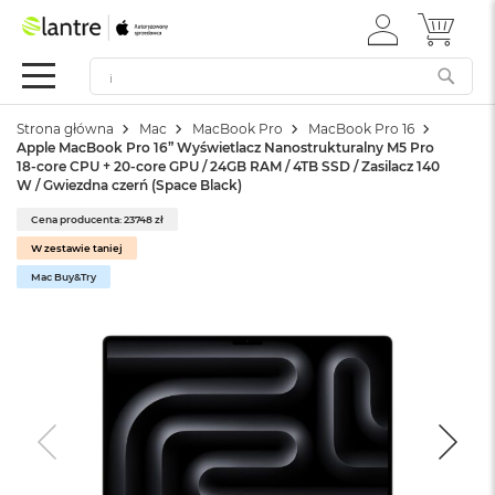
ZALOGUJ
MÓJ 
Apple
SIĘ
Festiwal
Mac
Strona główna
Mac
MacBook Pro
MacBook Pro 16
M
Apple MacBook Pro 16” Wyświetlacz Nanostrukturalny M5 Pro
a
18-core CPU + 20-core GPU / 24GB RAM / 4TB SSD / Zasilacz 140
c
W / Gwiezdna czerń (Space Black)
B
o
Cena producenta: 23748 zł
o
W zestawie taniej
k
Mac Buy&Try
N
e
o
W
e
d
ł
u
g
k