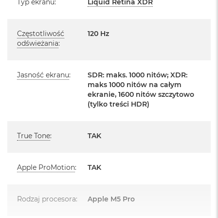
Typ ekranu
:
Liquid Retina XDR
Posiada fabryczne zafoliowane opakowanie
o
o
Posiada system operacyjny macOS w języku
k
polskim oraz polskie menu
Częstotliwość
120 Hz
A
i
odświeżania
:
Język polski wybieramy przy pierwszym uruchomieniu
r
P
urządzenia.
ó
Jasność ekranu
:
SDR: maks. 1000 nitów; XDR:
ł
maks 1000 nitów na całym
Zawartość zestawu:
n
ekranie, 1600 nitów szczytowo
o
(tylko treści HDR)
c
16 -calowy MacBook Pro
M
Przewód USB-C na MagSafe 3 do ładowania (2m)
a
True Tone
:
TAK
c
Zasilacz USB‑C o mocy 140 W
B
o
o
Apple ProMotion
:
TAK
k
A
i
Rodzaj procesora
:
Apple M5 Pro
Układ klawiatury:
r
S