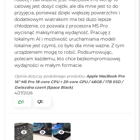
głośników z dźwiękiem przestrzennym i obsługą Dolby
M
calowej jest dosyć ciężki, ale dla mnie jest to do
a
przyjęcia, ponieważ dzięki większej powierzchni i
Atmos sprawią, że zawsze będzie Cię doskonale słychać i
c
Karta sieciowa
Wi-Fi 7 (802.11be)
dodatkowym wiatrakom ma też dużo lepsze
widać w perfekcyjnie skomponowanym kadrze.
B
bezprzewodowa
chłodzenie, co pozwala z procesora M5 Pro
o
WLAN
:
wycisnąć maksymalną wydajność. Pracuję z
POŁĄCZ WSZYSTKO
– Wyposażony w trzy porty
o
lokalnym AI i możliwość uruchamiania modeli
k
Thunderbolt 5, port MagSafe 3 do ładowania, gniazdo na
A
lokalnie jest czymś, co było dla mnie ważne. Z tym
kartę SDXC, port HDMI, gniazdo słuchawkowe i
Kamera
Kamera 12MP Center Stage z
i
urządzeniem mogę to robić. Podsumowując,
zaprojektowany przez Apple czip do łączności
r
internetowa
:
obsługą funkcji Widok blatu
polecam każdemu, kto chce bezkompromisowej
2
6
bezprzewodowej N1 obsługujący interfejsy Wi-Fi 7
i
wydajności w małym formacie.
4
Bluetooth 6. Do modelu z czipem M5 Pro podłączysz aż trzy
G
Opinia dotyczy podobnego produktu:
Apple MacBook Pro
Bateria
:
Litowo-polimerowa
B
wyświetlacze zewnętrzne, a do modelu z czipem M5 Max –
16" M5 Pro 18-core CPU + 20-core GPU / 48GB / 1TB SSD /
R
nawet cztery.
Gwiezdna czerń (Space Black)
A
4/27/2026
M
Pojemność baterii
:
100 Wh
0
0
M
a
Szybkie ładowanie
:
Możliwość szybkiego ładowania
c
zasilaczem USB PD o mocy
B
o
140W lub wyższą
Wyświetlacz
o