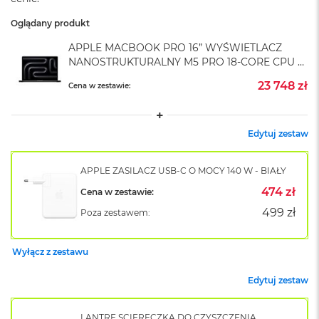
A
i
Oglądany produkt
r
M
APPLE MACBOOK PRO 16” WYŚWIETLACZ
4
NANOSTRUKTURALNY M5 PRO 18-CORE CPU +
20-CORE GPU / 24GB RAM / 4TB SSD /
M
23 748 zł
Cena w zestawie:
ZASILACZ 140 W / GWIEZDNA CZERŃ (SPACE
a
BLACK)
c
B
o
Edytuj zestaw
o
k
A
APPLE ZASILACZ USB-C O MOCY 140 W - BIAŁY
i
474 zł
Cena w zestawie:
r
M
499 zł
Poza zestawem:
3
M
Wyłącz z zestawu
a
c
Edytuj zestaw
B
o
o
LANTRE ŚCIERECZKA DO CZYSZCZENIA