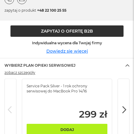
n
o
zapytaj o produkt
+48 22 100 25 55
ś
c
i
d
ZAPYTAJ O OFERTĘ B2B
y
s
Indywidualna wycena dla Twojej firmy
k
u
Dowiedz się więcej
M
WYBIERZ PLAN OPIEKI SERWISOWEJ
a
c
zobacz szczegóły
B
o
Service Pack Silver - 1 rok ochrony
Servi
o
serwisowej do MacBook Pro 14/16
serw
k
N
e
o
299 zł
2
5
6
DODAJ
G