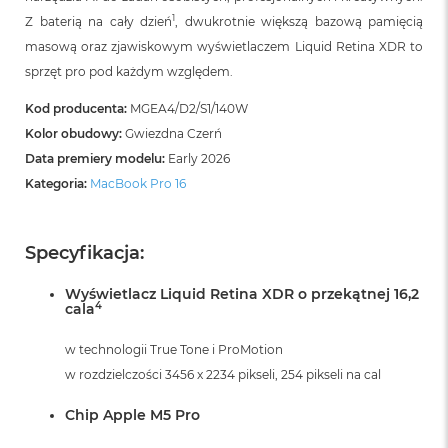
B
o
1
Z baterią na cały dzień
, dwukrotnie większą bazową pamięcią
o
masową oraz zjawiskowym wyświetlaczem Liquid Retina XDR to
k
sprzęt pro pod każdym względem.
A
i
Kod producenta:
MGEA4/D2/S1/140W
r
B
Kolor obudowy:
Gwiezdna Czerń
ł
Data premiery modelu:
Early 2026
ę
k
Kategoria:
MacBook Pro 16
i
t
n
Specyfikacja:
y
Wyświetlacz Liquid Retina XDR o przekątnej 16,2
M
4
cala
a
c
B
w technologii True Tone i ProMotion
o
w rozdzielczości 3456 x 2234 pikseli, 254 pikseli na cal
o
k
Chip Apple M5 Pro
A
i