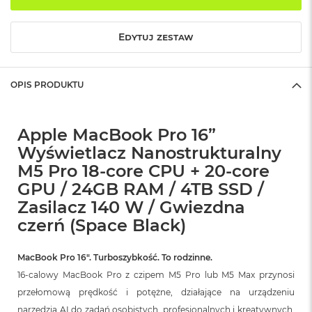
o
k
A
Edytuj zestaw
i
r
1
OPIS PRODUKTU
5
W
e
Apple MacBook Pro 16”
d
Wyświetlacz Nanostrukturalny
ł
u
M5 Pro 18-core CPU + 20-core
g
GPU / 24GB RAM / 4TB SSD /
k
o
Zasilacz 140 W / Gwiezdna
l
czerń (Space Black)
o
r
u
MacBook Pro 16″. Turboszybkość. To rodzinne.
16-calowy MacBook Pro z czipem M5 Pro lub M5 Max przynosi
M
a
przełomową prędkość i potężne, działające na urządzeniu
c
narzędzia AI do zadań osobistych, profesjonalnych i kreatywnych.