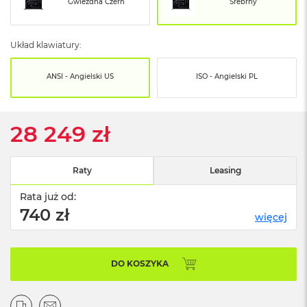
o
Gwiezdna Czerń
Srebrny
o
k
N
Układ klawiatury:
e
o
S
ANSI - Angielski US
ISO - Angielski PL
r
e
b
r
28 249 zł
n
y
Raty
Leasing
W
e
Rata już od:
d
740 zł
ł
więcej
u
g
p
o
DO KOSZYKA
j
e
m