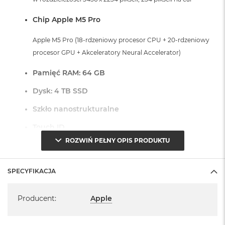
r
G
Chip Apple M5 Pro
w
i
e
Apple M5 Pro (18-rdzeniowy procesor CPU + 20-rdzeniowy
z
procesor GPU + Akceleratory Neural Accelerator)
d
n
Pamięć RAM: 64 GB
a
s
Dysk: 4 TB SSD
z
a
Szkło nanostrukturalne
r
o
Touch ID
ś
ć
ROZWIŃ PEŁNY OPIS PRODUKTU
Czytnik linii papilarnych do bezpiecznego logowania oraz
M
zakupów
a
SPECYFIKACJA
c
Dostępne złącza:
B
Specyfikacja
o
Producent
:
Apple
3 x Thunderbolt 5 (USB-C)
o
k
1 x Port HDMI
A