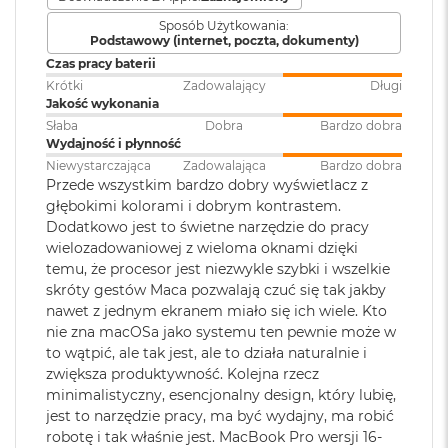
Model karty
Apple M5 Pro (20-rdzeniowy
8
zdumiewająco wydajny bez względu na to, czy pracuje na
Sposób Użytkowania:
graficznej
:
GPU)
G
1
baterii, czy jest podłączony do zasilania
.
Podstawowy (internet, poczta, dokumenty)
B
Czas pracy baterii
R
MACOS NAPĘDZA APKI
– Wszystkie aplikacje, których
A
Krótki
Zadowalający
Długi
Rodzaje wejść /
3 x Thunderbolt 5 (USB-C), 1 x
używasz na co dzień – w tym te wbudowane, takie jak
M
Jakość wykonania
wyjść
:
Gniazdo na kartę SDXC, 1 x
FaceTime i Wiadomości – działają na macOS błyskawicznie.
Słaba
Dobra
Bardzo dobra
HDMI, 1 x Gniazdo słuchawkowe
M
Wydajność i płynność
A wbudowana ochrona przed wirusami i bezpłatne
3.5 mm, 1 x MagSafe 3
a
Niewystarczająca
Zadowalająca
Bardzo dobra
c
uaktualnienia oprogramowania zapewniają
Przede wszystkim bardzo dobry wyświetlacz z
B
bezpieczeństwo i sprawne działanie.
głębokimi kolorami i dobrym kontrastem.
o
Dźwięk
:
System sześciu głośników,
Dodatkowo jest to świetne narzędzie do pracy
o
KTO KOCHA IPHONE’A, POKOCHA I MACA
– Mac świetnie
Dźwięk przestrzenny, Dolby
wielozadowaniowej z wieloma oknami dzięki
k
Atmos, Układ trzech
dogaduje się z każdym urządzeniem Apple. Razem potrafią
A
temu, że procesor jest niezwykle szybki i wszelkie
mikrofonów
i
zdziałać cuda. Możesz skopiować coś na iPhonie i wkleić to
skróty gestów Maca pozwalają czuć się tak jakby
r
nawet z jednym ekranem miało się ich wiele. Kto
na Macu. Albo odebrać na Macu połączenie FaceTime i
1
nie zna macOSa jako systemu ten pewnie może w
6
3
wysłać z niego tekst przez apkę Wiadomości
Moduł Bluetooth
:
Bluetooth 6
to wątpić, ale tak jest, ale to działa naturalnie i
G
zwiększa produktywność. Kolejna rzecz
B
OLŚNIEWAJĄCY PROFESJONALNY WYŚWIETLACZ
–
R
minimalistyczny, esencjonalny design, który lubię,
4
Wyświetlacz Liquid Retina XDR 16,2 cala
ma 1600 nitów
Czytnik kart
TAK
A
jest to narzędzie pracy, ma być wydajny, ma robić
5
jasności szczytowej
, 1000 nitów jasności utrzymywanej i
M
pamięci
:
robotę i tak właśnie jest. MacBook Pro wersji 16-