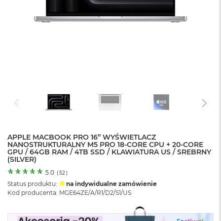
o
l
o
r
u
M
a
c
B
o
o
k
N
e
APPLE MACBOOK PRO 16” WYŚWIETLACZ
o
NANOSTRUKTURALNY M5 PRO 18-CORE CPU + 20-CORE
C
GPU / 64GB RAM / 4TB SSD / KLAWIATURA US / SREBRNY
y
(SILVER)
t
r
5.0
(
52
)
u
Status produktu:
na indywidualne zamówienie
s
Kod producenta: MGE64ZE/A/R1/D2/S1/US
o
w
o