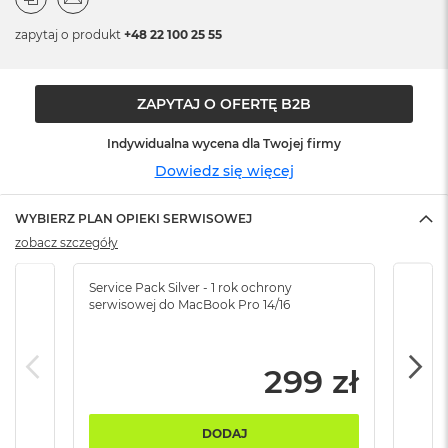
n
o
zapytaj o produkt
+48 22 100 25 55
ś
c
i
d
ZAPYTAJ O OFERTĘ B2B
y
s
Indywidualna wycena dla Twojej firmy
k
u
Dowiedz się więcej
M
WYBIERZ PLAN OPIEKI SERWISOWEJ
a
c
zobacz szczegóły
B
o
Service Pack Silver - 1 rok ochrony
Servi
o
serwisowej do MacBook Pro 14/16
serw
k
N
e
o
299 zł
2
5
6
DODAJ
G