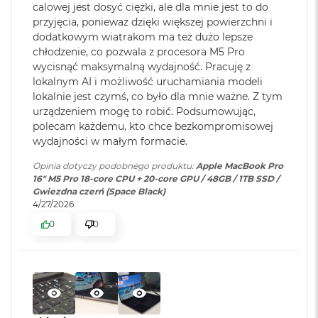
współczynnik kontrastu 1 000 000:1..
calowej jest dosyć ciężki, ale dla mnie jest to do
M
przyjęcia, ponieważ dzięki większej powierzchni i
a
ZAAWANSOWANE AUDIO I KAMERA
– Kamera Center
Karta sieciowa
Wi-Fi 7 (802.11be)
dodatkowym wiatrakom ma też dużo lepsze
c
Stage 12 MP, trzy mikrofony jakości studyjnej i sześć
bezprzewodowa
B
chłodzenie, co pozwala z procesora M5 Pro
WLAN
:
głośników z dźwiękiem przestrzennym i obsługą Dolby
o
wycisnąć maksymalną wydajność. Pracuję z
o
Atmos sprawią, że zawsze będzie Cię doskonale słychać i
lokalnym AI i możliwość uruchamiania modeli
k
lokalnie jest czymś, co było dla mnie ważne. Z tym
widać w perfekcyjnie skomponowanym kadrze.
A
Kamera
Kamera 12MP Center Stage z
urządzeniem mogę to robić. Podsumowując,
i
internetowa
:
obsługą funkcji Widok blatu
POŁĄCZ WSZYSTKO
– Wyposażony w trzy porty
polecam każdemu, kto chce bezkompromisowej
r
2
wydajności w małym formacie.
Thunderbolt 5, port MagSafe 3 do ładowania, gniazdo na
4
kartę SDXC, port HDMI, gniazdo słuchawkowe i
G
Opinia dotyczy podobnego produktu:
Apple MacBook Pro
Bateria
:
Litowo-polimerowa
zaprojektowany przez Apple czip do łączności
B
16" M5 Pro 18-core CPU + 20-core GPU / 48GB / 1TB SSD /
R
Gwiezdna czerń (Space Black)
6
bezprzewodowej N1 obsługujący interfejsy Wi-Fi 7
i
A
4/27/2026
Pojemność baterii
Bluetooth 6. Do modelu z czipem M5 Pro podłączysz aż trzy
:
100 Wh
M
0
0
wyświetlacze zewnętrzne, a do modelu z czipem M5 Max –
M
nawet cztery.
a
Szybkie ładowanie
:
Możliwość szybkiego ładowania
c
zasilaczem USB PD o mocy
B
140W lub wyższą
o
o