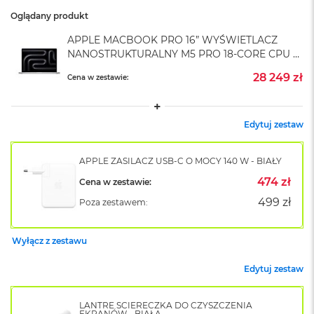
A
i
Oglądany produkt
r
APPLE MACBOOK PRO 16” WYŚWIETLACZ
M
4
NANOSTRUKTURALNY M5 PRO 18-CORE CPU +
20-CORE GPU / 64GB RAM / 4TB SSD /
28 249 zł
Cena w zestawie:
M
KLAWIATURA US / SREBRNY (SILVER)
a
c
B
Edytuj zestaw
o
o
k
APPLE ZASILACZ USB-C O MOCY 140 W - BIAŁY
A
i
474 zł
Cena w zestawie:
r
499 zł
Poza zestawem:
M
3
Wyłącz z zestawu
M
a
Edytuj zestaw
c
B
o
LANTRE ŚCIERECZKA DO CZYSZCZENIA
o
EKRANÓW - BIAŁA