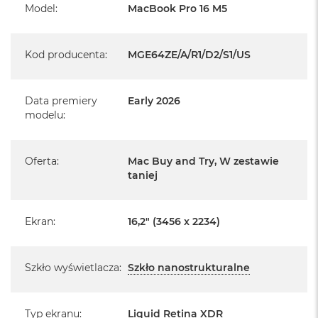
1 x Port MagSafe 3
Model
:
MacBook Pro 16 M5
i
1 x Gniazdo na kartę SDXC
r
K
1 x Gniazdo słuchawkowe 3,5 mm
s
Kod producenta
:
MGE64ZE/A/R1/D2/S1/US
i
System operacyjny macOS
ę
ż
y
Data premiery
Early 2026
c
modelu
:
o
w
a
Informacje o produkcie:
Oferta
:
Mac Buy and Try, W zestawie
P
o
taniej
MacBook Pro jest nowy
ś
w
Pochodzi od polskiego, oficjalnego dystrybutora Apple.
i
Ekran
:
16,2" (3456 x 2234)
a
Posiada pełną, 12 miesięczną gwarancję
t
producenta
a
Szkło wyświetlacza
:
Szkło nanostrukturalne
M
Realizowaną w każdym autoryzowanym punkcie
a
serwisowym Apple na terenie całego świata.
c
Typ ekranu
:
Liquid Retina XDR
Istnieje możliwość przedłużenia gwarancji producenta.
B