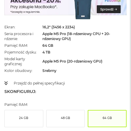
ż
ó
ł
t
y
Ekran
16,2" (3456 x 2234)
Seria procesora i
Apple M5 Pro (18-rdzeniowy CPU + 20-
M
rdzenie
rdzeniowy GPU)
a
c
Pamięć RAM
64 GB
B
Pojemność dysku
4 TB
o
Model karty
o
Apple M5 Pro (20-rdzeniowy GPU)
graficznej
k
Kolor obudowy
Srebrny
N
e
o
Przejdź do pełnej specyfikacji
S
SKONFIGURUJ:
u
b
t
Pamięć RAM:
e
l
24 GB
48 GB
64 GB
n
y
R