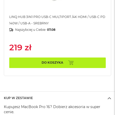
A
i
r
LINQ HUB 3IN1 PRO USB-C MULTIPORT /4K HDMI / USB-C PD
M
140W / USB-A - SREBRNY
a
Najszybciej u Ciebie:
07.08
c
B
o
219 zł
o
k
A
i
DO KOSZYKA
r
M
5
M
a
c
B
KUP W ZESTAWIE
o
Kupujesz MacBook Pro 16? Dobierz akcesoria w super
o
k
cenie.