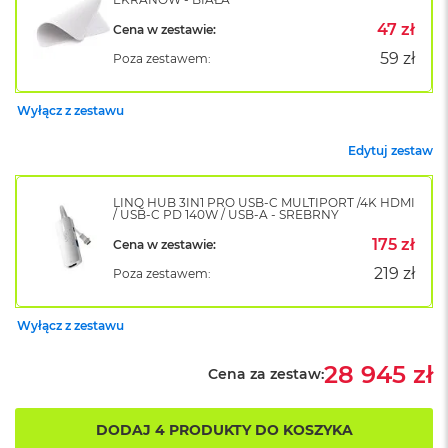
k
A
47 zł
Cena w zestawie:
i
59 zł
Poza zestawem:
r
M
2
Wyłącz z zestawu
M
Edytuj zestaw
a
c
B
LINQ HUB 3IN1 PRO USB-C MULTIPORT /4K HDMI
o
/ USB-C PD 140W / USB-A - SREBRNY
o
175 zł
Cena w zestawie:
k
A
219 zł
Poza zestawem:
i
r
1
Wyłącz z zestawu
3
28 945 zł
M
Cena za zestaw:
a
c
B
DODAJ 4 PRODUKTY DO KOSZYKA
o