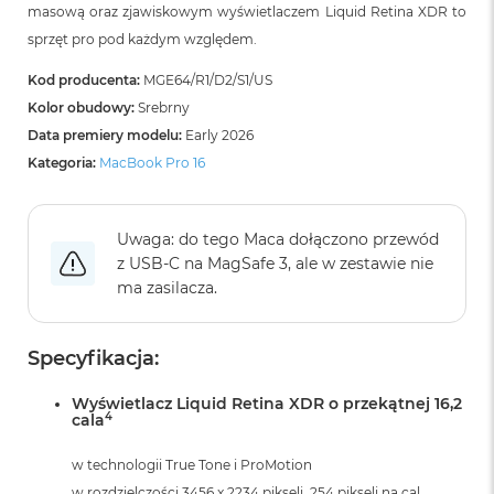
B
masową oraz zjawiskowym wyświetlaczem Liquid Retina XDR to
o
sprzęt pro pod każdym względem.
o
k
Kod producenta:
MGE64/R1/D2/S1/US
A
i
Kolor obudowy:
Srebrny
r
Data premiery modelu:
Early 2026
B
ł
Kategoria:
MacBook Pro 16
ę
k
i
Uwaga: do tego Maca dołączono przewód
t
n
z USB‑C na MagSafe 3, ale w zestawie nie
y
ma zasilacza.
M
a
Specyfikacja:
c
B
Wyświetlacz Liquid Retina XDR o przekątnej 16,2
o
4
cala
o
k
A
w technologii True Tone i ProMotion
i
w rozdzielczości 3456 x 2234 pikseli, 254 pikseli na cal