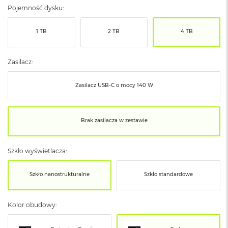
ó
Pojemność dysku:
ż
1 TB
2 TB
4 TB
M
a
c
Zasilacz:
B
o
o
Zasilacz USB‑C o mocy 140 W
k
N
e
o
Brak zasilacza w zestawie
I
n
d
Szkło wyświetlacza:
y
g
o
Szkło nanostrukturalne
Szkło standardowe
M
a
Kolor obudowy:
c
B