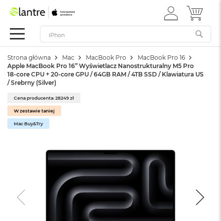
ZALOGUJ
MÓJ 
Apple
SIĘ
Festiwal
Mac
Strona główna
Mac
MacBook Pro
MacBook Pro 16
M
Apple MacBook Pro 16” Wyświetlacz Nanostrukturalny M5 Pro
a
18-core CPU + 20-core GPU / 64GB RAM / 4TB SSD / Klawiatura US
c
/ Srebrny (Silver)
B
o
Cena producenta: 28249 zł
o
W zestawie taniej
k
Mac Buy&Try
N
e
o
W
e
d
ł
u
g
k