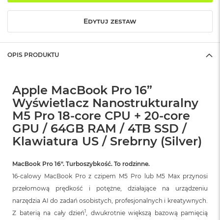
o
k
Edytuj zestaw
A
i
r
1
OPIS PRODUKTU
5
W
Apple MacBook Pro 16”
e
d
Wyświetlacz Nanostrukturalny
ł
M5 Pro 18-core CPU + 20-core
u
g
GPU / 64GB RAM / 4TB SSD /
k
Klawiatura US / Srebrny (Silver)
o
l
o
MacBook Pro 16″. Turboszybkość. To rodzinne.
r
16-calowy MacBook Pro z czipem M5 Pro lub M5 Max przynosi
u
przełomową prędkość i potężne, działające na urządzeniu
M
narzędzia AI do zadań osobistych, profesjonalnych i kreatywnych.
a
c
1
Z baterią na cały dzień
, dwukrotnie większą bazową pamięcią