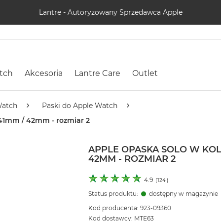
Lantre - Autoryzowany Sprzedawca Apple
tch
Akcesoria
Lantre Care
Outlet
Watch
Paski do Apple Watch
41mm / 42mm - rozmiar 2
APPLE OPASKA SOLO W KOL
42MM - ROZMIAR 2
4.9
(
124
)
Status produktu:
dostępny w magazynie
Kod producenta: 923-09360
Kod dostawcy: MTE63