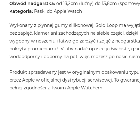
2TB
Obwód nadgarstka:
od 13,2cm (luźny) do 13,8cm (sportowy
Kategoria:
Paski do Apple Watch
MacBook
Air
Wykonany z płynnej gumy silikonowej, Solo Loop ma wyjątk
4TB
bez zapięć, klamer ani zachodzących na siebie części, dzięk
MacBook
wygodny w noszeniu i łatwo go założyć i zdjąć z nadgarstka.
Pro
pokryty promieniami UV, aby nadać opasce jedwabiste, gład
MacBook
wodoodporny i odporny na pot, więc możesz go nosić niema
Pro
14
Produkt sprzedawany jest w oryginalnym opakowaniu typu
MacBook
przez Apple w oficjalnej dystrybucji serwisowej. To gwarancj
Pro
pełnej zgodności z Twoim Apple Watchem.
16
Według
koloru
MacBook
Pro
Gwiezdna
Czerń