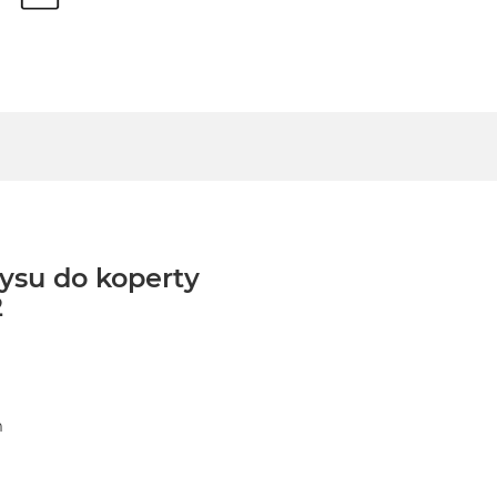
ysu do koperty
2
m