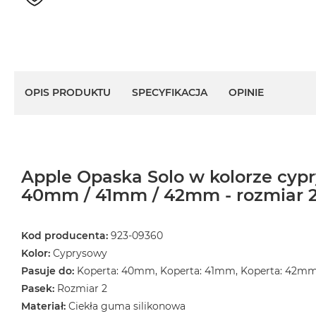
MacBook
Air
32GB
RAM
Według
OPIS PRODUKTU
SPECYFIKACJA
OPINIE
pojemności
dysku
MacBook
Air
256GB
Apple Opaska Solo w kolorze cypr
MacBook
40mm / 41mm / 42mm - rozmiar 
Air
512GB
Kod producenta:
923-09360
MacBook
Kolor:
Cyprysowy
Air
1TB
Pasuje do:
Koperta: 40mm, Koperta: 41mm, Koperta: 42m
Pasek:
Rozmiar 2
MacBook
Materiał:
Ciekła guma silikonowa
Air