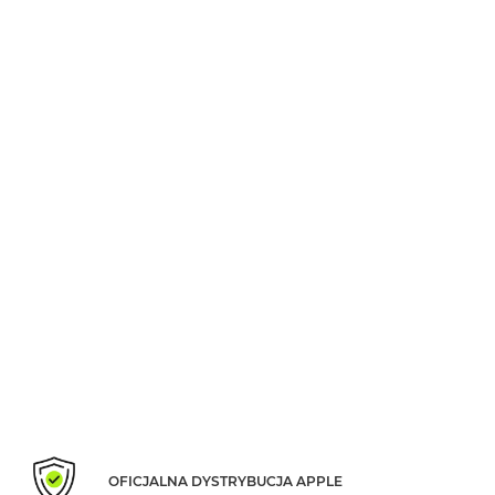
MacBook
Air
Złoty
Według
pamięci
RAM
MacBook
Air
8GB
RAM
MacBook
Air
16GB
RAM
MacBook
Air
24GB
RAM
OFICJALNA DYSTRYBUCJA APPLE