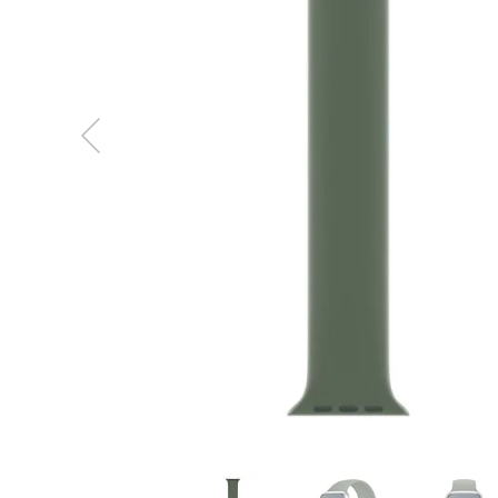
MacBook
Neo
Indygo
MacBook
Neo
Srebrny
Według
pojemności
dysku
MacBook
Neo
256GB
MacBook
Neo
512GB
MacBook
Air
MacBook