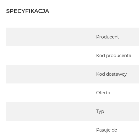
MacBook
SPECYFIKACJA
Pro
Gwiezdna
szarość
Specyfikacja
MacBook
Producent
Pro
Srebrny
Kod producenta
Według
pamięci
RAM
Kod dostawcy
MacBook
Pro
Oferta
8GB
RAM
Typ
MacBook
Pro
16GB
Pasuje do
RAM