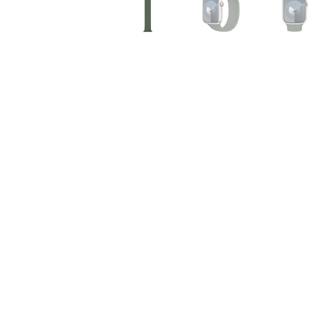
Air
M5
MacBook
Air
M4
MacBook
Air
M3
MacBook
Air
M2
MacBook
Air
13
MacBook
Air
15