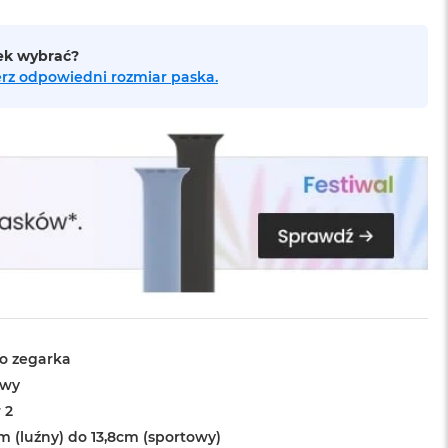
sek wybrać?
bierz odpowiedni rozmiar paska.
o zegarka
owy
 2
m (luźny) do 13,8cm (sportowy)