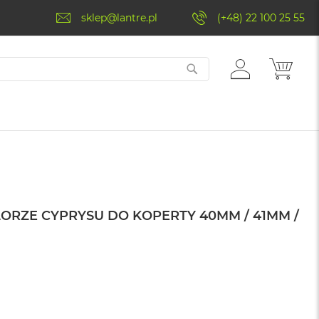
sklep@lantre.pl
(+48) 22 100 25 55
ZALOGUJ
MÓJ 
SIĘ
ORZE CYPRYSU DO KOPERTY 40MM / 41MM /