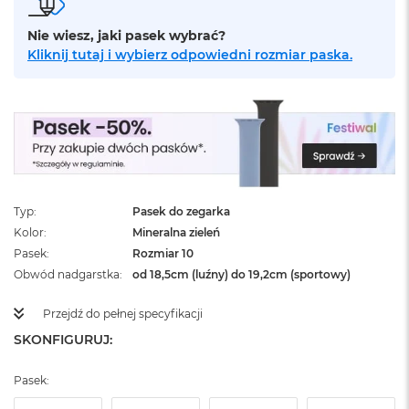
ż
ó
Nie wiesz, jaki pasek wybrać?
ł
Kliknij tutaj i wybierz odpowiedni rozmiar paska.
t
y
M
a
c
B
o
o
k
Typ
Pasek do zegarka
N
Kolor
Mineralna zieleń
e
Pasek
Rozmiar 10
o
S
Obwód nadgarstka
od 18,5cm (luźny) do 19,2cm (sportowy)
u
b
Przejdź do pełnej specyfikacji
t
SKONFIGURUJ:
e
l
n
Pasek:
y
R