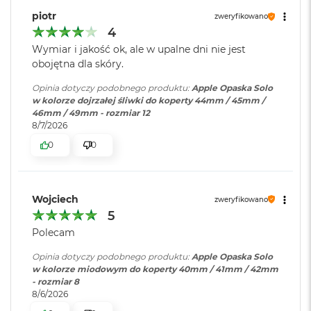
B
o
piotr
zweryfikowano
o
4
k
Wymiar i jakość ok, ale w upalne dni nie jest
A
obojętna dla skóry.
i
r
Opinia dotyczy podobnego produktu:
Apple Opaska Solo
B
w kolorze dojrzałej śliwki do koperty 44mm / 45mm /
ł
46mm / 49mm - rozmiar 12
ę
8/7/2026
k
i
0
0
t
n
y
Wojciech
zweryfikowano
M
5
a
c
Polecam
B
o
Opinia dotyczy podobnego produktu:
Apple Opaska Solo
o
w kolorze miodowym do koperty 40mm / 41mm / 42mm
k
- rozmiar 8
A
8/6/2026
i