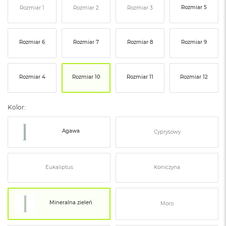
ó
Rozmiar 5
Rozmiar 1
Rozmiar 2
Rozmiar 3
ż
M
Rozmiar 6
Rozmiar 7
Rozmiar 8
Rozmiar 9
a
c
B
o
Rozmiar 4
Rozmiar 10
Rozmiar 11
Rozmiar 12
o
k
N
Kolor:
e
o
I
Agawa
Cyprysowy
n
d
y
g
Eukaliptus
Koniczyna
o
M
a
Mineralna zieleń
Moro
c
B