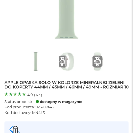
o
l
o
r
u
M
a
c
B
o
o
k
N
e
APPLE OPASKA SOLO W KOLORZE MINERALNEJ ZIELENI
o
DO KOPERTY 44MM / 45MM / 46MM / 49MM - ROZMIAR 10
C
y
4.9
(
123
)
t
Status produktu:
dostępny w magazynie
r
Kod producenta: 923-07442
u
Kod dostawcy: MN4L3
s
o
w
o