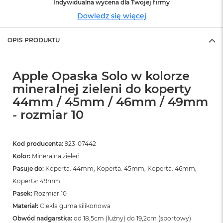
Indywidualna wycena dla Twojej firmy
n
o
Dowiedz się więcej
ś
c
i
OPIS PRODUKTU
d
y
s
Apple Opaska Solo w kolorze
k
u
mineralnej zieleni do koperty
44mm / 45mm / 46mm / 49mm
M
a
- rozmiar 10
c
B
o
Kod producenta:
923-07442
o
k
Kolor:
Mineralna zieleń
N
Pasuje do:
Koperta: 44mm, Koperta: 45mm, Koperta: 46mm,
e
Koperta: 49mm
o
2
Pasek:
Rozmiar 10
5
Materiał:
Ciekła guma silikonowa
6
Obwód nadgarstka:
od 18,5cm (luźny) do 19,2cm (sportowy)
G