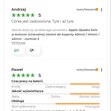
i
r
Andrzej
zweryfikowano
K
5
s
i
Córka jest zadowolona. Tyle i aż tyle.
ę
ż
Opinia dotyczy podobnego produktu:
Apple Opaska Solo
y
w kolorze mineralnej zieleni do koperty 40mm / 41mm /
c
42mm - rozmiar 5
o
7/27/2026
w
0
0
a
P
o
ś
Paweł
w
zweryfikowano
i
5
a
Czas pracy na baterii
t
Krótki
Zadowalający
Długi
a
Jakość wyświetlacza
Słaba
Dobra
Bardzo dobra
M
Obsługa
a
c
Skomplikowana
Intuicyjna
B