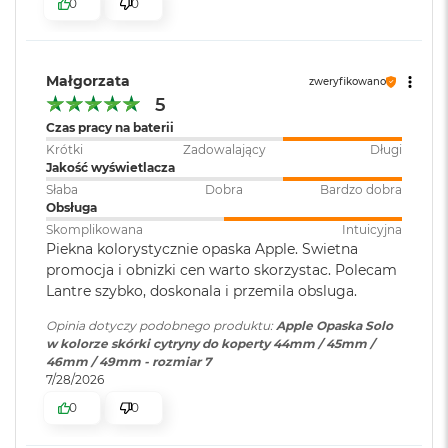
0
0
r
G
w
i
e
Małgorzata
zweryfikowano
z
5
d
Czas pracy na baterii
n
Krótki
Zadowalający
Długi
a
Jakość wyświetlacza
s
z
Słaba
Dobra
Bardzo dobra
a
Obsługa
r
Skomplikowana
Intuicyjna
o
Piekna kolorystycznie opaska Apple. Swietna
ś
promocja i obnizki cen warto skorzystac. Polecam
ć
Lantre szybko, doskonala i przemila obsluga.
M
Opinia dotyczy podobnego produktu:
Apple Opaska Solo
a
w kolorze skórki cytryny do koperty 44mm / 45mm /
c
46mm / 49mm - rozmiar 7
B
7/28/2026
o
o
0
0
k
A