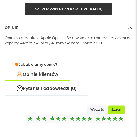
o
ROZWIŃ PEŁNĄ SPECYFIKACJĘ
k
A
Opakowanie
Serwisowe
i
(pudełko)
:
r
OPINIE
1
5
Opinie o produkcie Apple Opaska Solo w kolorze mineralnej zieleni do
koperty 44mm / 45mm / 46mm / 49mm - rozmiar 10
W
e
d
Jak zbieramy opinie?
ł
u
Opinie klientów
g
k
o
Pytania i odpowiedzi (0)
l
o
r
u
Wyczyść
Szukaj
M
a
c