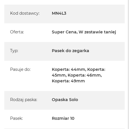
A
i
r
Kod dostawcy
:
MN4L3
M
4
Oferta
:
Super Cena, W zestawie taniej
M
a
c
B
Typ
:
Pasek do zegarka
o
o
k
A
Pasuje do
:
Koperta: 44mm, Koperta:
i
45mm, Koperta: 46mm,
r
Koperta: 49mm
M
3
Rodzaj paska
:
Opaska Solo
M
a
c
B
Pasek
:
Rozmiar 10
o
o