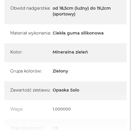
k
Obwód nadgarstka
:
od 18,5cm (luźny) do 19,2cm
A
i
(sportowy)
r
M
2
Materiał wykonania
:
Ciekła guma silikonowa
M
a
c
Kolor
:
Mineralna zieleń
B
o
o
Grupa kolorów
:
Zielony
k
A
i
r
Zawartość zestawu
:
Opaska Solo
1
3
Waga
:
1.000000
M
a
c
B
Znak zgodności
:
CE
o