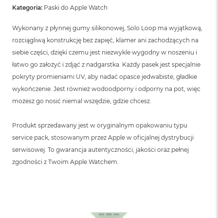
B
Kategoria:
Paski do Apple Watch
M
Wykonany z płynnej gumy silikonowej, Solo Loop ma wyjątkową,
a
rozciągliwą konstrukcję bez zapięć, klamer ani zachodzących na
c
B
siebie części, dzięki czemu jest niezwykle wygodny w noszeniu i
o
łatwo go założyć i zdjąć z nadgarstka. Każdy pasek jest specjalnie
o
k
pokryty promieniami UV, aby nadać opasce jedwabiste, gładkie
N
wykończenie. Jest również wodoodporny i odporny na pot, więc
e
możesz go nosić niemal wszędzie, gdzie chcesz.
o
5
1
Produkt sprzedawany jest w oryginalnym opakowaniu typu
2
G
service pack, stosowanym przez Apple w oficjalnej dystrybucji
B
serwisowej. To gwarancja autentyczności, jakości oraz pełnej
zgodności z Twoim Apple Watchem.
M
a
c
B
o
o
k