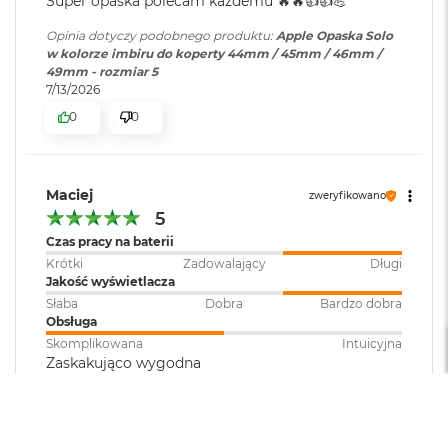
Super opaska polecam każdemu 🔥🔥👍️👍️💪
o
o
Opinia dotyczy podobnego produktu:
Apple Opaska Solo
k
w kolorze imbiru do koperty 44mm / 45mm / 46mm /
A
49mm - rozmiar 5
i
7/13/2026
r
0
0
P
ó
ł
n
Maciej
o
zweryfikowano
c
5
Czas pracy na baterii
M
Krótki
Zadowalający
Długi
a
Jakość wyświetlacza
c
Słaba
Dobra
Bardzo dobra
B
Obsługa
o
o
Skomplikowana
Intuicyjna
k
Zaskakująco wygodna
A
i
Opinia dotyczy podobnego produktu:
Apple Opaska Solo
r
w kolorze kantalupy do koperty 44mm / 45mm / 46mm /
S
49mm - rozmiar 6