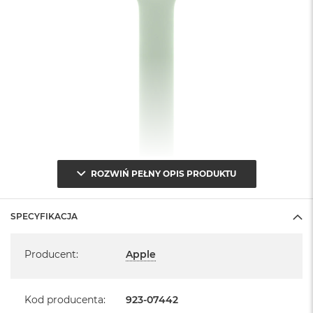
A
i
r
M
a
c
B
o
o
k
A
i
ROZWIŃ PEŁNY OPIS PRODUKTU
r
M
5
SPECYFIKACJA
M
Specyfikacja
a
c
Producent
:
Apple
B
o
o
Kod producenta
:
923-07442
k