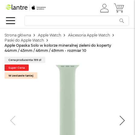
ZALOGUJ
MÓJ 
Apple
SIĘ
Festiwal
Mac
Strona główna
Apple Watch
Akcesoria Apple Watch
M
Paski do Apple Watch
a
Apple Opaska Solo w kolorze mineralnej zieleni do koperty
c
44mm / 45mm / 46mm / 49mm - rozmiar 10
B
o
Cena producenta: 199 zł
o
Super Cena
k
W zestawie taniej
N
e
o
W
e
d
ł
u
g
k