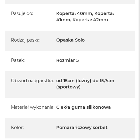
A
i
r
Pasuje do
:
Koperta: 40mm, Koperta:
M
41mm, Koperta: 42mm
4
M
Rodzaj paska
:
Opaska Solo
a
c
B
o
Pasek
:
Rozmiar 5
o
k
A
Obwód nadgarstka
:
od 15cm (luźny) do 15,7cm
i
r
(sportowy)
M
3
Materiał wykonania
:
Ciekła guma silikonowa
M
a
c
B
Kolor
:
Pomarańczowy sorbet
o
o