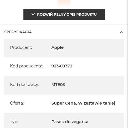
A
i
ROZWIŃ PEŁNY OPIS PRODUKTU
r
M
a
SPECYFIKACJA
c
B
Specyfikacja
o
Producent
:
Apple
o
k
A
Kod producenta
:
923-09372
i
r
M
5
Kod dostawcy
:
MTE03
M
a
Oferta
:
Super Cena, W zestawie taniej
c
B
o
o
Typ
:
Pasek do zegarka
k