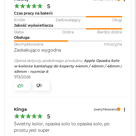
o
5
o
Czas pracy na baterii
k
Krótki
Zadowalający
Długi
A
Jakość wyświetlacza
i
r
Słaba
Dobra
Bardzo dobra
P
Obsługa
ó
Skomplikowana
Intuicyjna
ł
Zaskakująco wygodna
n
o
Opinia dotyczy podobnego produktu:
Apple Opaska Solo
c
w kolorze kantalupy do koperty 44mm / 45mm / 46mm /
49mm - rozmiar 6
M
7/13/2026
a
0
0
c
B
o
o
Kinga
k
zweryfikowano
A
5
i
Świetny kolor, opaska solo to opaska solo, po
r
prostu jest super
S