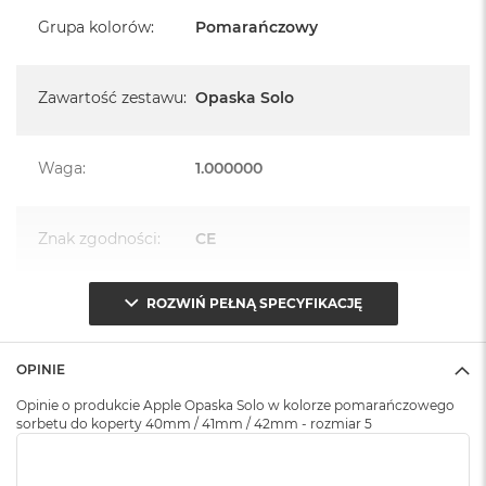
k
Grupa kolorów
:
Pomarańczowy
A
i
r
M
Zawartość zestawu
:
Opaska Solo
2
M
Waga
:
1.000000
a
c
B
o
Znak zgodności
:
CE
o
k
A
ROZWIŃ PEŁNĄ SPECYFIKACJĘ
i
Opakowanie
Serwisowe
r
(pudełko)
:
1
3
OPINIE
M
Opinie o produkcie Apple Opaska Solo w kolorze pomarańczowego
sorbetu do koperty 40mm / 41mm / 42mm - rozmiar 5
a
c
B
o