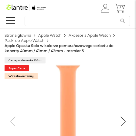
ZALOGUJ
MÓJ 
Apple
SIĘ
Festiwal
Mac
Strona główna
Apple Watch
Akcesoria Apple Watch
M
Paski do Apple Watch
a
Apple Opaska Solo w kolorze pomarańczowego sorbetu do
c
koperty 40mm / 41mm / 42mm - rozmiar 5
B
o
Cena producenta: 199 zł
o
Super Cena
k
W zestawie taniej
N
e
o
W
e
d
ł
u
g
k