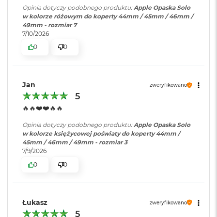
r
Opinia dotyczy podobnego produktu:
Apple Opaska Solo
e
w kolorze różowym do koperty 44mm / 45mm / 46mm /
b
49mm - rozmiar 7
r
7/10/2026
n
y
0
0
M
a
c
Jan
zweryfikowano
B
5
o
o
🔥🔥❤️❤️🔥🔥
k
A
Opinia dotyczy podobnego produktu:
Apple Opaska Solo
i
w kolorze księżycowej poświaty do koperty 44mm /
r
45mm / 46mm / 49mm - rozmiar 3
Z
7/9/2026
ł
0
0
o
t
y
Łukasz
W
zweryfikowano
e
5