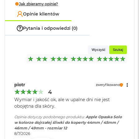
Jak zbieramy opinie?
o
k
Opinie klientów
A
i
r
Pytania i odpowiedzi (0)
1
5
W
Wyczyść
Szukaj
e
d
ł
u
g
k
piotr
zweryfikowano
o
4
l
Wymiar i jakość ok, ale w upalne dni nie jest
o
r
obojętna dla skóry.
u
Opinia dotyczy podobnego produktu:
Apple Opaska Solo
w kolorze dojrzałej śliwki do koperty 44mm / 45mm /
M
46mm / 49mm - rozmiar 12
a
8/7/2026
c