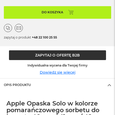
o
o
k
DO KOSZYKA
N
e
o
S
r
e
zapytaj o produkt
+48 22 100 25 55
b
r
n
ZAPYTAJ O OFERTĘ B2B
y
Indywidualna wycena dla Twojej firmy
W
e
Dowiedz się więcej
d
ł
u
OPIS PRODUKTU
g
p
o
Apple Opaska Solo w kolorze
j
e
pomarańczowego sorbetu do
m