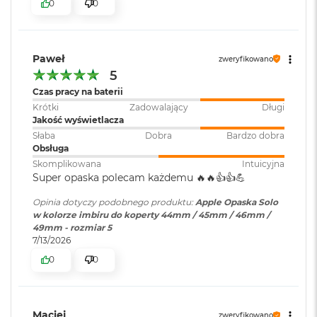
0
0
i
r
K
s
Paweł
i
zweryfikowano
ę
5
ż
Czas pracy na baterii
y
Krótki
Zadowalający
Długi
c
Jakość wyświetlacza
o
w
Słaba
Dobra
Bardzo dobra
a
Obsługa
P
Skomplikowana
Intuicyjna
o
Super opaska polecam każdemu 🔥🔥👍️👍️💪
ś
w
Opinia dotyczy podobnego produktu:
Apple Opaska Solo
i
w kolorze imbiru do koperty 44mm / 45mm / 46mm /
a
49mm - rozmiar 5
t
7/13/2026
a
0
0
M
a
c
Maciej
B
zweryfikowano