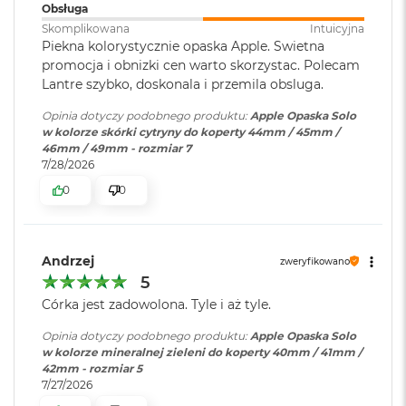
r
Obsługa
G
Skomplikowana
Intuicyjna
w
Piekna kolorystycznie opaska Apple. Swietna
i
promocja i obnizki cen warto skorzystac. Polecam
e
Lantre szybko, doskonala i przemila obsluga.
z
d
Opinia dotyczy podobnego produktu:
Apple Opaska Solo
n
w kolorze skórki cytryny do koperty 44mm / 45mm /
a
46mm / 49mm - rozmiar 7
s
7/28/2026
z
a
0
0
r
o
ś
ć
Andrzej
zweryfikowano
5
M
a
Córka jest zadowolona. Tyle i aż tyle.
c
B
Opinia dotyczy podobnego produktu:
Apple Opaska Solo
o
w kolorze mineralnej zieleni do koperty 40mm / 41mm /
o
42mm - rozmiar 5
k
7/27/2026
A