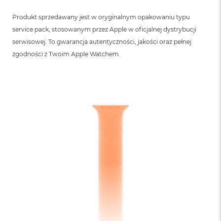
B
Produkt sprzedawany jest w oryginalnym opakowaniu typu
M
service pack, stosowanym przez Apple w oficjalnej dystrybucji
a
c
serwisowej. To gwarancja autentyczności, jakości oraz pełnej
B
zgodności z Twoim Apple Watchem.
o
o
k
N
e
o
5
1
2
G
B
M
a
c
B
o
o
k