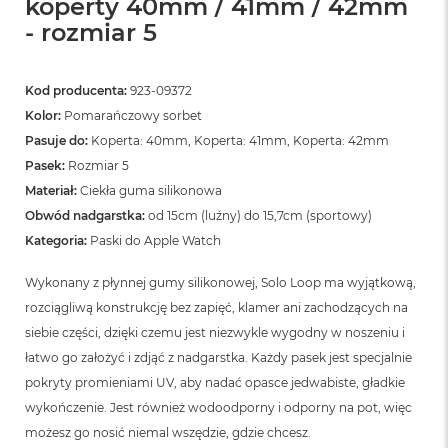
koperty 40mm / 41mm / 42mm
n
o
- rozmiar 5
ś
c
i
Kod producenta:
923-09372
d
y
Kolor:
Pomarańczowy sorbet
s
Pasuje do:
Koperta: 40mm, Koperta: 41mm, Koperta: 42mm
k
Pasek:
Rozmiar 5
u
Materiał:
Ciekła guma silikonowa
M
Obwód nadgarstka:
od 15cm (luźny) do 15,7cm (sportowy)
a
Kategoria:
Paski do Apple Watch
c
B
o
Wykonany z płynnej gumy silikonowej, Solo Loop ma wyjątkową,
o
rozciągliwą konstrukcję bez zapięć, klamer ani zachodzących na
k
N
siebie części, dzięki czemu jest niezwykle wygodny w noszeniu i
e
łatwo go założyć i zdjąć z nadgarstka. Każdy pasek jest specjalnie
o
pokryty promieniami UV, aby nadać opasce jedwabiste, gładkie
2
5
wykończenie. Jest również wodoodporny i odporny na pot, więc
6
możesz go nosić niemal wszędzie, gdzie chcesz.
G