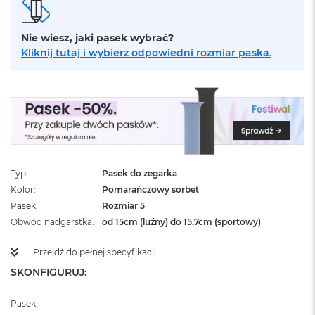
ż
ó
ł
Nie wiesz, jaki pasek wybrać?
t
Kliknij tutaj i wybierz odpowiedni rozmiar paska.
y
M
a
c
B
o
o
k
N
Typ
Pasek do zegarka
e
Kolor
Pomarańczowy sorbet
o
Pasek
Rozmiar 5
S
Obwód nadgarstka
od 15cm (luźny) do 15,7cm (sportowy)
u
b
t
Przejdź do pełnej specyfikacji
e
SKONFIGURUJ:
l
n
y
Pasek:
R