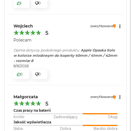
B
1
0
o
o
k
A
Wojciech
zweryfikowano
i
5
r
B
Polecam
ł
ę
Opinia dotyczy podobnego produktu:
Apple Opaska Solo
k
w kolorze miodowym do koperty 40mm / 41mm / 42mm
i
- rozmiar 8
t
8/6/2026
n
0
0
y
M
a
c
Małgorzata
zweryfikowano
B
5
o
Czas pracy na baterii
o
Krótki
Zadowalający
Długi
k
Jakość wyświetlacza
A
i
Słaba
Dobra
Bardzo dobra