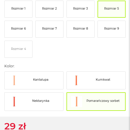
ó
Rozmiar 1
Rozmiar 2
Rozmiar 3
Rozmiar 5
ż
M
a
Rozmiar 6
Rozmiar 7
Rozmiar 8
Rozmiar 9
c
B
o
o
Rozmiar 4
k
N
e
Kolor:
o
I
n
Kantalupa
Kumkwat
d
y
g
o
Nektarynka
Pomarańczowy sorbet
M
a
c
29 zł
B