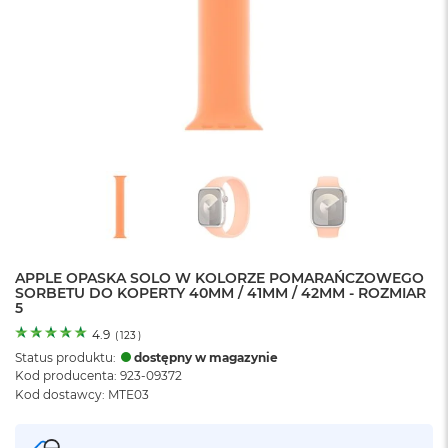
o
l
o
r
u
M
a
c
B
o
o
k
N
e
APPLE OPASKA SOLO W KOLORZE POMARAŃCZOWEGO
o
SORBETU DO KOPERTY 40MM / 41MM / 42MM - ROZMIAR
C
5
y
t
4.9
(
123
)
r
Status produktu:
dostępny w magazynie
u
Kod producenta: 923-09372
s
Kod dostawcy: MTE03
o
w
o