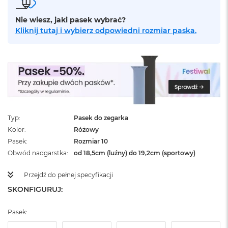
ż
ó
Nie wiesz, jaki pasek wybrać?
ł
Kliknij tutaj i wybierz odpowiedni rozmiar paska.
t
y
M
a
c
B
o
o
k
Typ
Pasek do zegarka
N
Kolor
Różowy
e
Pasek
Rozmiar 10
o
S
Obwód nadgarstka
od 18,5cm (luźny) do 19,2cm (sportowy)
u
b
Przejdź do pełnej specyfikacji
t
SKONFIGURUJ:
e
l
n
Pasek:
y
R