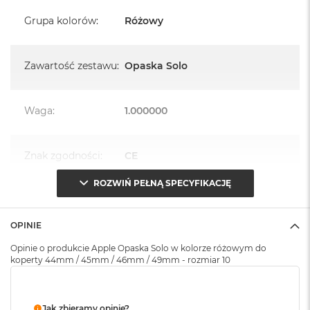
k
A
Grupa kolorów
:
Różowy
i
r
M
Zawartość zestawu
:
Opaska Solo
2
M
a
Waga
:
1.000000
c
B
o
Znak zgodności
:
CE
o
k
A
ROZWIŃ PEŁNĄ SPECYFIKACJĘ
i
Opakowanie
Serwisowe
r
(pudełko)
:
1
OPINIE
3
Opinie o produkcie Apple Opaska Solo w kolorze różowym do
M
koperty 44mm / 45mm / 46mm / 49mm - rozmiar 10
a
c
B
o
Jak zbieramy opinie?