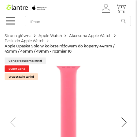
ZALOGUJ
MÓJ 
Apple
SIĘ
Festiwal
Mac
Strona główna
Apple Watch
Akcesoria Apple Watch
M
Paski do Apple Watch
a
Apple Opaska Solo w kolorze różowym do koperty 44mm /
c
45mm / 46mm / 49mm - rozmiar 10
B
o
Cena producenta: 199 zł
o
Super Cena
k
W zestawie taniej
N
e
o
W
e
d
ł
u
g
k