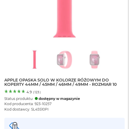
o
l
o
r
u
M
a
c
B
o
o
k
N
e
APPLE OPASKA SOLO W KOLORZE RÓŻOWYM DO
o
KOPERTY 44MM / 45MM / 46MM / 49MM - ROZMIAR 10
C
y
4.9
(
123
)
t
Status produktu:
dostępny w magazynie
r
Kod producenta: 923-10257
u
Kod dostawcy: SL45S10PI
s
o
w
o