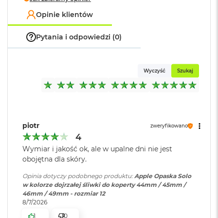
o
Opinie klientów
k
A
i
Pytania i odpowiedzi (0)
r
1
5
Wyczyść
Szukaj
W
e
d
ł
u
g
piotr
zweryfikowano
k
4
o
l
Wymiar i jakość ok, ale w upalne dni nie jest
o
obojętna dla skóry.
r
u
Opinia dotyczy podobnego produktu:
Apple Opaska Solo
w kolorze dojrzałej śliwki do koperty 44mm / 45mm /
M
46mm / 49mm - rozmiar 12
a
8/7/2026
c
1
0