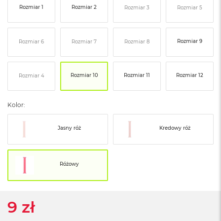
ó
Rozmiar 1
Rozmiar 2
Rozmiar 3
Rozmiar 5
ż
M
Rozmiar 9
Rozmiar 6
Rozmiar 7
Rozmiar 8
a
c
B
o
Rozmiar 10
Rozmiar 11
Rozmiar 12
Rozmiar 4
o
k
N
Kolor:
e
o
I
Jasny róż
Kredowy róż
n
d
y
g
Różowy
o
M
a
9 zł
c
B