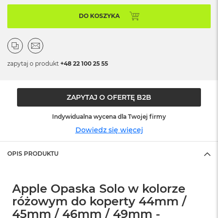
o
o
DO KOSZYKA
k
N
e
o
S
r
zapytaj o produkt
+48 22 100 25 55
e
b
r
ZAPYTAJ O OFERTĘ B2B
n
y
Indywidualna wycena dla Twojej firmy
W
Dowiedz się więcej
e
d
ł
OPIS PRODUKTU
u
g
p
Apple Opaska Solo w kolorze
o
j
różowym do koperty 44mm /
e
45mm / 46mm / 49mm -
m