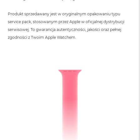
B
Produkt sprzedawany jest w oryginalnym opakowaniu typu
M
a
service pack, stosowanym przez Apple w oficjalnej dystrybucji
c
serwisowej. To gwarancja autentyczności, jakości oraz pełnej
B
o
zgodności z Twoim Apple Watchem.
o
k
N
e
o
5
1
2
G
B
M
a
c
B
o
o
k