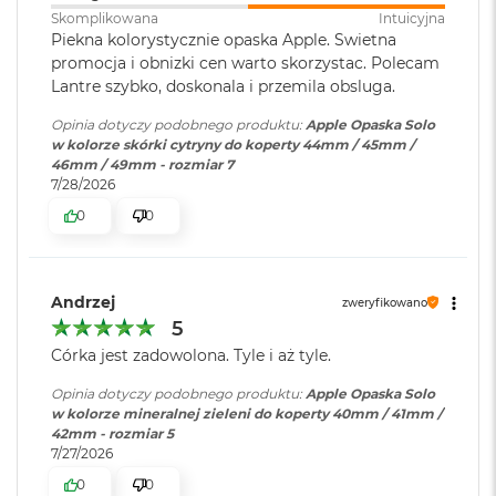
r
Skomplikowana
Intuicyjna
G
Piekna kolorystycznie opaska Apple. Swietna
w
promocja i obnizki cen warto skorzystac. Polecam
i
Lantre szybko, doskonala i przemila obsluga.
e
z
Opinia dotyczy podobnego produktu:
Apple Opaska Solo
d
w kolorze skórki cytryny do koperty 44mm / 45mm /
n
46mm / 49mm - rozmiar 7
a
7/28/2026
s
z
0
0
a
r
o
ś
Andrzej
zweryfikowano
ć
5
M
Córka jest zadowolona. Tyle i aż tyle.
a
c
Opinia dotyczy podobnego produktu:
Apple Opaska Solo
B
w kolorze mineralnej zieleni do koperty 40mm / 41mm /
o
42mm - rozmiar 5
o
7/27/2026
k
0
0
A