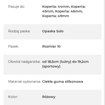
A
i
Pasuje do
:
Koperta: 44mm, Koperta:
r
45mm, Koperta: 46mm,
M
Koperta: 49mm
4
M
a
Rodzaj paska
:
Opaska Solo
c
B
o
Pasek
:
Rozmiar 10
o
k
A
i
Obwód nadgarstka
:
od 18,5cm (luźny) do 19,2cm
r
(sportowy)
M
3
Materiał wykonania
:
Ciekła guma silikonowa
M
a
c
B
Kolor
:
Różowy
o
o