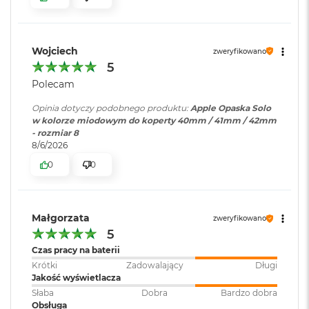
B
o
o
k
Wojciech
A
zweryfikowano
i
5
r
Polecam
B
ł
Opinia dotyczy podobnego produktu:
Apple Opaska Solo
ę
w kolorze miodowym do koperty 40mm / 41mm / 42mm
k
- rozmiar 8
i
8/6/2026
t
n
0
0
y
M
a
Małgorzata
zweryfikowano
c
5
B
Czas pracy na baterii
o
o
Krótki
Zadowalający
Długi
k
Jakość wyświetlacza
A
Słaba
Dobra
Bardzo dobra
i
Obsługa