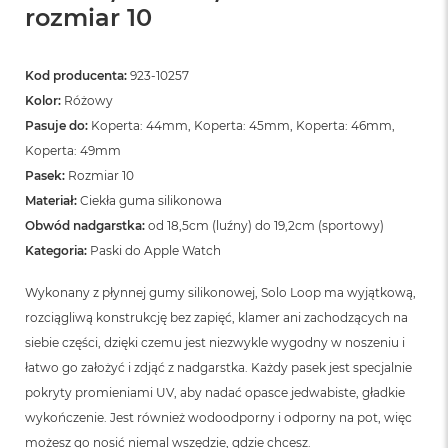
n
rozmiar 10
o
ś
c
Kod producenta:
923-10257
i
d
Kolor:
Różowy
y
Pasuje do:
Koperta: 44mm, Koperta: 45mm, Koperta: 46mm,
s
k
Koperta: 49mm
u
Pasek:
Rozmiar 10
Materiał:
Ciekła guma silikonowa
M
a
Obwód nadgarstka:
od 18,5cm (luźny) do 19,2cm (sportowy)
c
Kategoria:
Paski do Apple Watch
B
o
Wykonany z płynnej gumy silikonowej, Solo Loop ma wyjątkową,
o
k
rozciągliwą konstrukcję bez zapięć, klamer ani zachodzących na
N
siebie części, dzięki czemu jest niezwykle wygodny w noszeniu i
e
o
łatwo go założyć i zdjąć z nadgarstka. Każdy pasek jest specjalnie
2
pokryty promieniami UV, aby nadać opasce jedwabiste, gładkie
5
wykończenie. Jest również wodoodporny i odporny na pot, więc
6
G
możesz go nosić niemal wszędzie, gdzie chcesz.