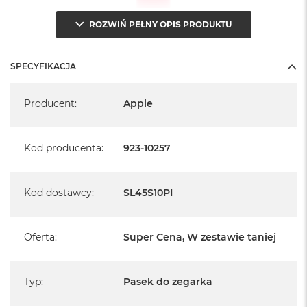
A
i
ROZWIŃ PEŁNY OPIS PRODUKTU
r
M
SPECYFIKACJA
a
c
Specyfikacja
B
Producent
:
Apple
o
o
k
Kod producenta
:
923-10257
A
i
r
M
Kod dostawcy
:
SL45S10PI
5
M
a
Oferta
:
Super Cena, W zestawie taniej
c
B
o
Typ
:
Pasek do zegarka
o
k