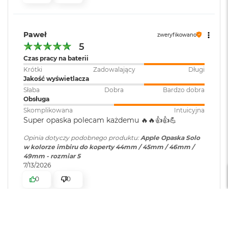
i
r
K
s
Paweł
zweryfikowano
i
5
ę
Czas pracy na baterii
ż
Krótki
Zadowalający
Długi
y
Jakość wyświetlacza
c
o
Słaba
Dobra
Bardzo dobra
w
Obsługa
a
Skomplikowana
Intuicyjna
P
Super opaska polecam każdemu 🔥🔥👍️👍️💪
o
ś
Opinia dotyczy podobnego produktu:
Apple Opaska Solo
w
w kolorze imbiru do koperty 44mm / 45mm / 46mm /
i
49mm - rozmiar 5
a
7/13/2026
t
0
0
a
M
a
c
Maciej
zweryfikowano
B