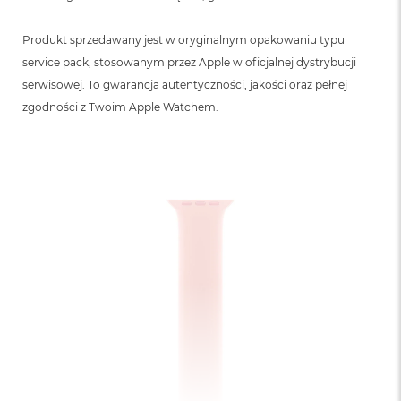
B
Produkt sprzedawany jest w oryginalnym opakowaniu typu
M
a
service pack, stosowanym przez Apple w oficjalnej dystrybucji
c
serwisowej. To gwarancja autentyczności, jakości oraz pełnej
B
o
zgodności z Twoim Apple Watchem.
o
k
N
e
o
5
1
2
G
B
M
a
c
B
o
o
k