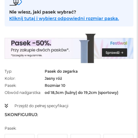
ż
ó
Nie wiesz, jaki pasek wybrać?
ł
Kliknij tutaj i wybierz odpowiedni rozmiar paska.
t
y
M
a
c
B
o
o
k
Typ
Pasek do zegarka
N
Kolor
Jasny róż
e
Pasek
Rozmiar 10
o
S
Obwód nadgarstka
od 18,5cm (luźny) do 19,2cm (sportowy)
u
b
Przejdź do pełnej specyfikacji
t
SKONFIGURUJ:
e
l
n
Pasek:
y
R