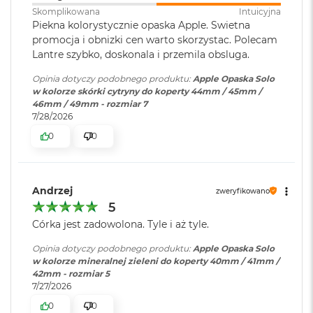
r
Skomplikowana
Intuicyjna
G
Piekna kolorystycznie opaska Apple. Swietna
w
promocja i obnizki cen warto skorzystac. Polecam
i
Lantre szybko, doskonala i przemila obsluga.
e
z
Opinia dotyczy podobnego produktu:
Apple Opaska Solo
d
w kolorze skórki cytryny do koperty 44mm / 45mm /
n
46mm / 49mm - rozmiar 7
a
7/28/2026
s
z
0
0
a
r
o
ś
Andrzej
zweryfikowano
ć
5
M
Córka jest zadowolona. Tyle i aż tyle.
a
c
Opinia dotyczy podobnego produktu:
Apple Opaska Solo
B
w kolorze mineralnej zieleni do koperty 40mm / 41mm /
o
42mm - rozmiar 5
o
7/27/2026
k
0
0
A