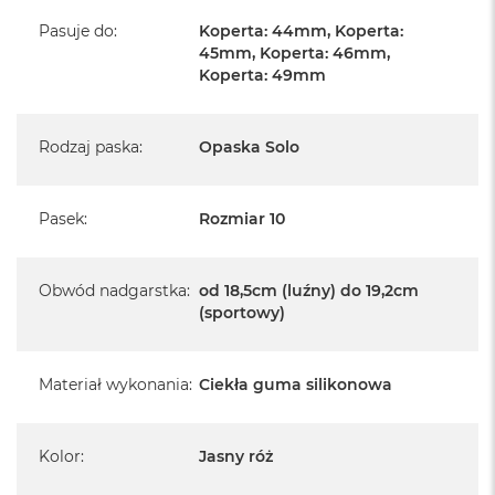
A
i
Pasuje do
:
Koperta: 44mm, Koperta:
r
45mm, Koperta: 46mm,
M
Koperta: 49mm
4
M
a
Rodzaj paska
:
Opaska Solo
c
B
o
Pasek
:
Rozmiar 10
o
k
A
i
Obwód nadgarstka
:
od 18,5cm (luźny) do 19,2cm
r
(sportowy)
M
3
Materiał wykonania
:
Ciekła guma silikonowa
M
a
c
B
Kolor
:
Jasny róż
o
o