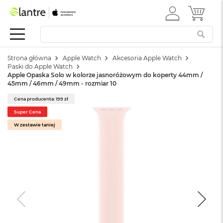
ZALOGUJ
MÓJ 
Apple
SIĘ
Festiwal
Mac
Strona główna
Apple Watch
Akcesoria Apple Watch
M
Paski do Apple Watch
a
Apple Opaska Solo w kolorze jasnoróżowym do koperty 44mm /
c
45mm / 46mm / 49mm - rozmiar 10
B
o
Cena producenta: 199 zł
o
Super Cena
k
W zestawie taniej
N
e
o
W
e
d
ł
u
g
k