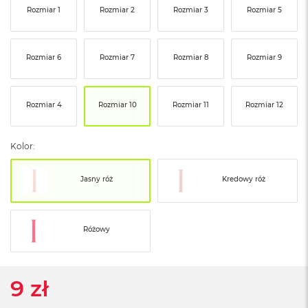
ó
Rozmiar 1
Rozmiar 2
Rozmiar 3
Rozmiar 5
ż
M
Rozmiar 6
Rozmiar 7
Rozmiar 8
Rozmiar 9
a
c
B
o
Rozmiar 4
Rozmiar 10
Rozmiar 11
Rozmiar 12
o
k
N
Kolor:
e
o
I
Jasny róż
Kredowy róż
n
d
y
g
Różowy
o
M
a
9 zł
c
B