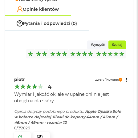
o
Opinie klientów
k
A
i
Pytania i odpowiedzi (0)
r
1
5
Wyczyść
Szukaj
W
e
d
ł
u
g
piotr
zweryfikowano
k
4
o
l
Wymiar i jakość ok, ale w upalne dni nie jest
o
obojętna dla skóry.
r
u
Opinia dotyczy podobnego produktu:
Apple Opaska Solo
w kolorze dojrzałej śliwki do koperty 44mm / 45mm /
M
46mm / 49mm - rozmiar 12
a
8/7/2026
c
1
0