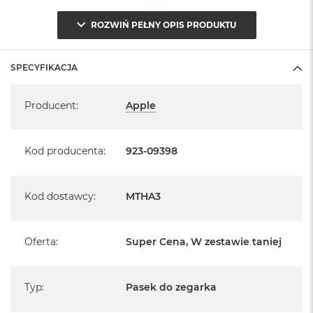
A
i
ROZWIŃ PEŁNY OPIS PRODUKTU
r
M
SPECYFIKACJA
a
c
Specyfikacja
B
Producent
:
Apple
o
o
k
Kod producenta
:
923-09398
A
i
r
M
Kod dostawcy
:
MTHA3
5
M
a
Oferta
:
Super Cena, W zestawie taniej
c
B
o
Typ
:
Pasek do zegarka
o
k