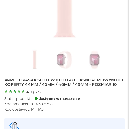
o
l
o
r
u
M
a
c
B
o
o
k
N
e
APPLE OPASKA SOLO W KOLORZE JASNORÓŻOWYM DO
o
KOPERTY 44MM / 45MM / 46MM / 49MM - ROZMIAR 10
C
y
4.9
(
123
)
t
Status produktu:
dostępny w magazynie
r
Kod producenta: 923-09398
u
Kod dostawcy: MTHA3
s
o
w
o