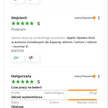
B
o
o
k
Wojciech
A
zweryfikowano
i
5
r
Polecam
B
ł
Opinia dotyczy podobnego produktu:
Apple Opaska Solo
ę
w kolorze miodowym do koperty 40mm / 41mm / 42mm
k
- rozmiar 8
i
8/6/2026
t
n
0
0
y
M
a
Małgorzata
zweryfikowano
c
5
B
Czas pracy na baterii
o
o
Krótki
Zadowalający
Długi
k
Jakość wyświetlacza
A
Słaba
Dobra
Bardzo dobra
i
Obsługa