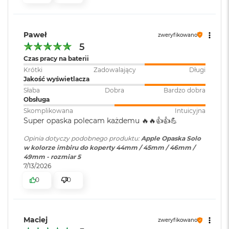
i
r
K
s
Paweł
zweryfikowano
i
5
ę
Czas pracy na baterii
ż
Krótki
Zadowalający
Długi
y
Jakość wyświetlacza
c
o
Słaba
Dobra
Bardzo dobra
w
Obsługa
a
Skomplikowana
Intuicyjna
P
Super opaska polecam każdemu 🔥🔥👍️👍️💪
o
ś
Opinia dotyczy podobnego produktu:
Apple Opaska Solo
w
w kolorze imbiru do koperty 44mm / 45mm / 46mm /
i
49mm - rozmiar 5
a
7/13/2026
t
0
0
a
M
a
c
Maciej
zweryfikowano
B