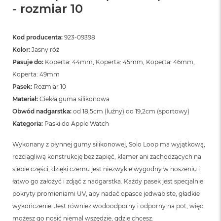
n
- rozmiar 10
o
ś
c
Kod producenta:
923-09398
i
d
Kolor:
Jasny róż
y
Pasuje do:
Koperta: 44mm, Koperta: 45mm, Koperta: 46mm,
s
k
Koperta: 49mm
u
Pasek:
Rozmiar 10
Materiał:
Ciekła guma silikonowa
M
a
Obwód nadgarstka:
od 18,5cm (luźny) do 19,2cm (sportowy)
c
Kategoria:
Paski do Apple Watch
B
o
Wykonany z płynnej gumy silikonowej, Solo Loop ma wyjątkową,
o
k
rozciągliwą konstrukcję bez zapięć, klamer ani zachodzących na
N
siebie części, dzięki czemu jest niezwykle wygodny w noszeniu i
e
o
łatwo go założyć i zdjąć z nadgarstka. Każdy pasek jest specjalnie
2
pokryty promieniami UV, aby nadać opasce jedwabiste, gładkie
5
wykończenie. Jest również wodoodporny i odporny na pot, więc
6
G
możesz go nosić niemal wszędzie, gdzie chcesz.