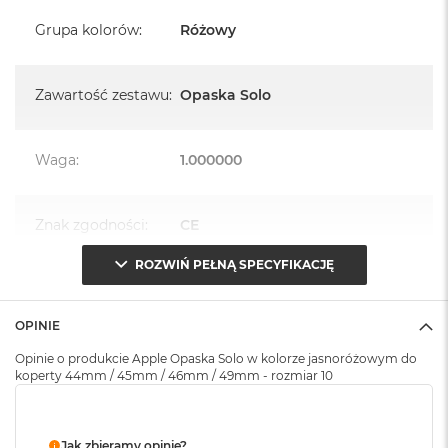
k
A
Grupa kolorów
:
Różowy
i
r
M
Zawartość zestawu
:
Opaska Solo
2
M
a
Waga
:
1.000000
c
B
o
Znak zgodności
:
CE
o
k
A
ROZWIŃ PEŁNĄ SPECYFIKACJĘ
i
Opakowanie
Serwisowe
r
(pudełko)
:
1
OPINIE
3
Opinie o produkcie Apple Opaska Solo w kolorze jasnoróżowym do
M
koperty 44mm / 45mm / 46mm / 49mm - rozmiar 10
a
c
B
o
Jak zbieramy opinie?