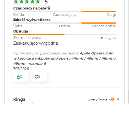
5
o
Czas pracy na baterii
o
k
Krótki
Zadowalający
Długi
A
Jakość wyświetlacza
i
Słaba
Dobra
Bardzo dobra
r
Obsługa
P
Skomplikowana
Intuicyjna
ó
Zaskakująco wygodna
ł
n
Opinia dotyczy podobnego produktu:
Apple Opaska Solo
o
w kolorze kantalupy do koperty 44mm / 45mm / 46mm /
c
49mm - rozmiar 6
7/13/2026
M
0
0
a
c
B
o
o
Kinga
zweryfikowano
k
5
A
Świetny kolor, opaska solo to opaska solo, po
i
prostu jest super
r
S