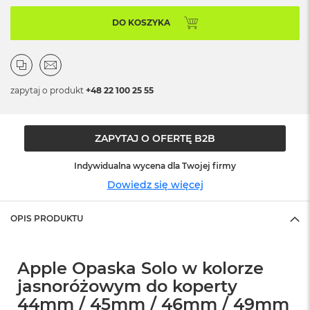
o
o
DO KOSZYKA
k
N
e
o
S
r
zapytaj o produkt
+48 22 100 25 55
e
b
r
ZAPYTAJ O OFERTĘ B2B
n
y
Indywidualna wycena dla Twojej firmy
W
Dowiedz się więcej
e
d
ł
OPIS PRODUKTU
u
g
p
Apple Opaska Solo w kolorze
o
j
jasnoróżowym do koperty
e
44mm / 45mm / 46mm / 49mm
m