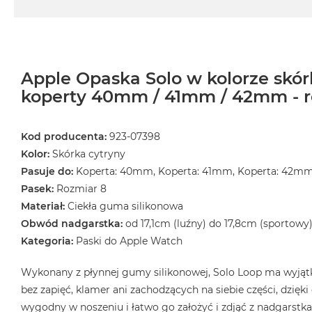
MacBook
Air
32GB
RAM
Apple Opaska Solo w kolorze skór
Według
koperty 40mm / 41mm / 42mm - r
pojemności
dysku
MacBook
Kod producenta:
923-07398
Air
Kolor:
Skórka cytryny
256GB
Pasuje do:
Koperta: 40mm, Koperta: 41mm, Koperta: 42m
MacBook
Pasek:
Rozmiar 8
Air
Materiał:
Ciekła guma silikonowa
512GB
Obwód nadgarstka:
od 17,1cm (luźny) do 17,8cm (sportowy
MacBook
Kategoria:
Paski do Apple Watch
Air
1TB
Wykonany z płynnej gumy silikonowej, Solo Loop ma wyjątk
MacBook
bez zapięć, klamer ani zachodzących na siebie części, dzięk
Air
wygodny w noszeniu i łatwo go założyć i zdjąć z nadgarstka.