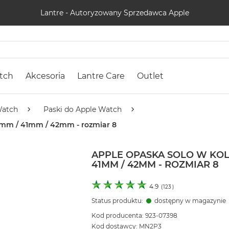
Lantre - Autoryzowany Sprzedawca Apple
tch
Akcesoria
Lantre Care
Outlet
Watch
Paski do Apple Watch
40mm / 41mm / 42mm - rozmiar 8
APPLE OPASKA SOLO W KOL
41MM / 42MM - ROZMIAR 8
4.9
(
123
)
Status produktu:
dostępny w magazynie
Kod producenta: 923-07398
Kod dostawcy: MN2P3