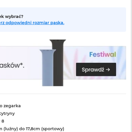
sek wybrać?
bierz odpowiedni rozmiar paska.
o zegarka
cytryny
 8
m (luźny) do 17,8cm (sportowy)