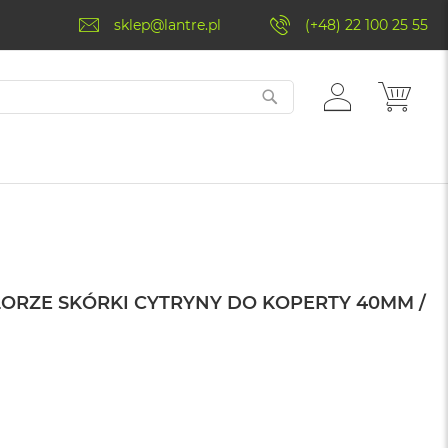
sklep@lantre.pl
(+48) 22 100 25 55
ZALOGUJ
MÓJ 
SIĘ
ORZE SKÓRKI CYTRYNY DO KOPERTY 40MM /