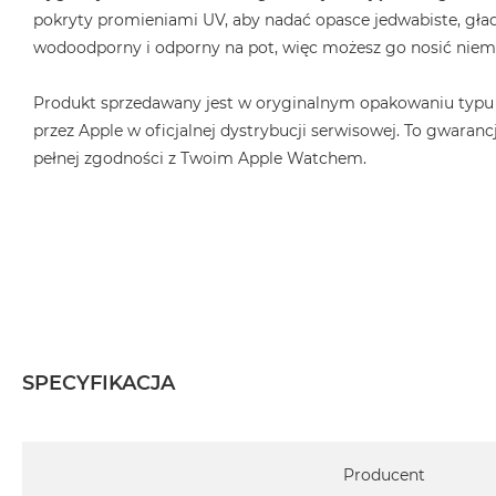
2TB
pokryty promieniami UV, aby nadać opasce jedwabiste, gład
MacBook
wodoodporny i odporny na pot, więc możesz go nosić niema
Air
4TB
Produkt sprzedawany jest w oryginalnym opakowaniu typu
przez Apple w oficjalnej dystrybucji serwisowej. To gwarancj
MacBook
Pro
pełnej zgodności z Twoim Apple Watchem.
MacBook
Pro
14
MacBook
Pro
16
Według
koloru
SPECYFIKACJA
MacBook
Pro
Specyfikacja
Gwiezdna
Producent
Czerń