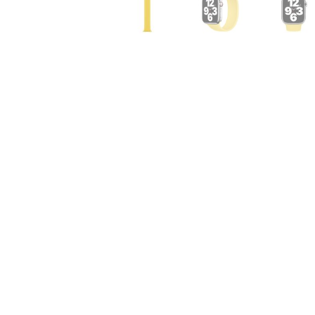
Air
M5
MacBook
Air
M4
MacBook
Air
M3
MacBook
Air
M2
MacBook
Air
13
MacBook
Air
15