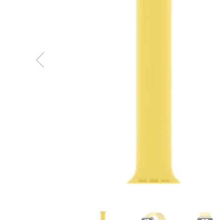
MacBook
Neo
Indygo
MacBook
Neo
Srebrny
Według
pojemności
dysku
MacBook
Neo
256GB
MacBook
Neo
512GB
MacBook
Air
MacBook