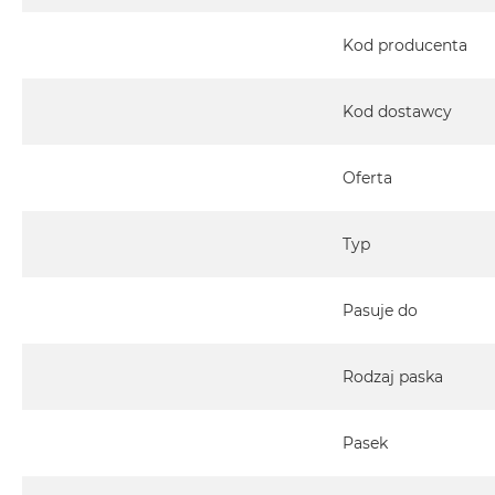
MacBook
Pro
Kod producenta
Gwiezdna
szarość
Kod dostawcy
MacBook
Pro
Srebrny
Oferta
Według
pamięci
Typ
RAM
MacBook
Pasuje do
Pro
8GB
RAM
Rodzaj paska
MacBook
Pro
Pasek
16GB
RAM