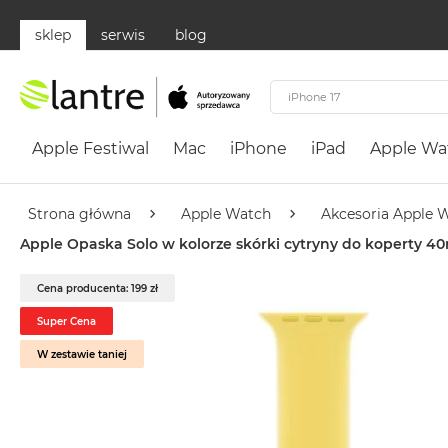
sklep
serwis
blog
Apple
Festiwal
Apple Festiwal
Mac
iPhone
iPad
Apple Wa
Mac
MacBook
Neo
Strona główna
Apple Watch
Akcesoria Apple 
Według
Apple Opaska Solo w kolorze skórki cytryny do koperty 
koloru
MacBook
Cena producenta: 199 zł
Neo
Super Cena
Cytrusowożółty
W zestawie taniej
MacBook
Neo
Subtelny
Róż