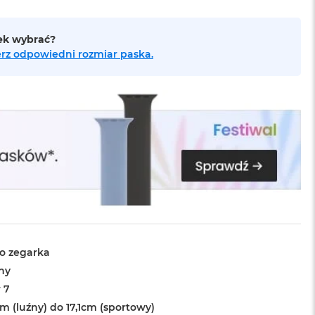
sek wybrać?
bierz odpowiedni rozmiar paska.
o zegarka
ny
 7
m (luźny) do 17,1cm (sportowy)