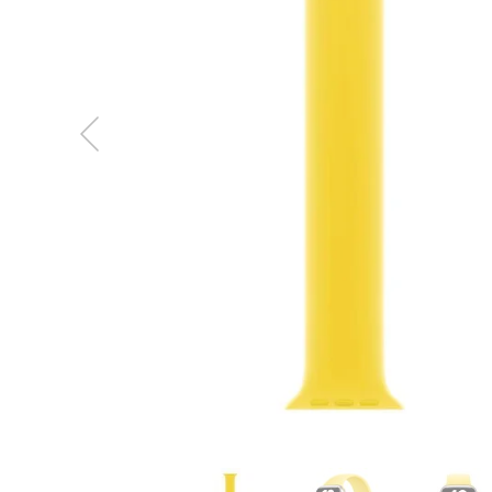
MacBook
Neo
Indygo
MacBook
Neo
Srebrny
Według
pojemności
dysku
MacBook
Neo
256GB
MacBook
Neo
512GB
MacBook
Air
MacBook