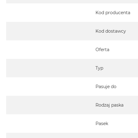
MacBook
Pro
Kod producenta
Gwiezdna
szarość
Kod dostawcy
MacBook
Pro
Srebrny
Oferta
Według
pamięci
Typ
RAM
MacBook
Pasuje do
Pro
8GB
RAM
Rodzaj paska
MacBook
Pro
Pasek
16GB
RAM