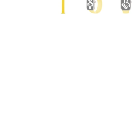
Air
M5
MacBook
Air
M4
MacBook
Air
M3
MacBook
Air
M2
MacBook
Air
13
MacBook
Air
15