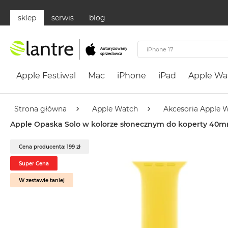
sklep
serwis
blog
Apple
Festiwal
Apple Festiwal
Mac
iPhone
iPad
Apple Wa
Mac
MacBook
Neo
Strona główna
Apple Watch
Akcesoria Apple 
Według
Apple Opaska Solo w kolorze słonecznym do koperty 40m
koloru
MacBook
Cena producenta: 199 zł
Neo
Super Cena
Cytrusowożółty
W zestawie taniej
MacBook
Neo
Subtelny
Róż