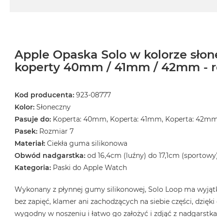
MacBook
Air
32GB
RAM
Apple Opaska Solo w kolorze sło
Według
koperty 40mm / 41mm / 42mm - r
pojemności
dysku
MacBook
Kod producenta:
923-08777
Air
Kolor:
Słoneczny
256GB
Pasuje do:
Koperta: 40mm, Koperta: 41mm, Koperta: 42m
MacBook
Pasek:
Rozmiar 7
Air
Materiał:
Ciekła guma silikonowa
512GB
Obwód nadgarstka:
od 16,4cm (luźny) do 17,1cm (sportowy
MacBook
Kategoria:
Paski do Apple Watch
Air
1TB
Wykonany z płynnej gumy silikonowej, Solo Loop ma wyjątk
MacBook
bez zapięć, klamer ani zachodzących na siebie części, dzięk
Air
wygodny w noszeniu i łatwo go założyć i zdjąć z nadgarstka.