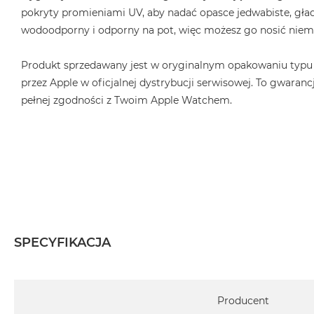
2TB
pokryty promieniami UV, aby nadać opasce jedwabiste, gład
MacBook
wodoodporny i odporny na pot, więc możesz go nosić niema
Air
4TB
Produkt sprzedawany jest w oryginalnym opakowaniu typu
przez Apple w oficjalnej dystrybucji serwisowej. To gwarancj
MacBook
Pro
pełnej zgodności z Twoim Apple Watchem.
MacBook
Pro
14
MacBook
Pro
16
Według
koloru
SPECYFIKACJA
MacBook
Pro
Specyfikacja
Gwiezdna
Producent
Czerń