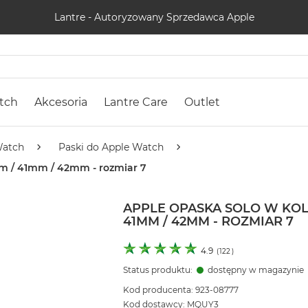
Lantre - Autoryzowany Sprzedawca Apple
tch
Akcesoria
Lantre Care
Outlet
Watch
Paski do Apple Watch
m / 41mm / 42mm - rozmiar 7
APPLE OPASKA SOLO W KO
41MM / 42MM - ROZMIAR 7
4.9
(
122
)
Status produktu:
dostępny w magazynie
Kod producenta: 923-08777
Kod dostawcy: MQUY3