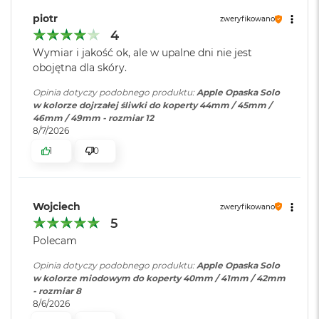
B
o
piotr
zweryfikowano
o
4
k
Wymiar i jakość ok, ale w upalne dni nie jest
A
i
obojętna dla skóry.
r
B
Opinia dotyczy podobnego produktu:
Apple Opaska Solo
ł
w kolorze dojrzałej śliwki do koperty 44mm / 45mm /
ę
46mm / 49mm - rozmiar 12
k
8/7/2026
i
1
0
t
n
y
Wojciech
zweryfikowano
M
5
a
c
Polecam
B
o
Opinia dotyczy podobnego produktu:
Apple Opaska Solo
o
w kolorze miodowym do koperty 40mm / 41mm / 42mm
k
- rozmiar 8
A
8/6/2026
i