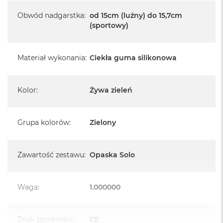
k
A
Obwód nadgarstka
:
od 15cm (luźny) do 15,7cm
i
(sportowy)
r
M
2
Materiał wykonania
:
Ciekła guma silikonowa
M
a
c
Kolor
:
Żywa zieleń
B
o
o
Grupa kolorów
:
Zielony
k
A
i
r
Zawartość zestawu
:
Opaska Solo
1
3
M
Waga
:
1.000000
a
c
B
Znak zgodności
:
CE
o