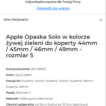
n
Indywidualna wycena dla Twojej firmy
o
Dowiedz się więcej
ś
c
i
OPIS PRODUKTU
d
y
s
Apple Opaska Solo w kolorze
k
u
żywej zieleni do koperty 44mm
/ 45mm / 46mm / 49mm -
M
a
rozmiar 5
c
B
o
Kod producenta:
923-08823
o
k
Kolor:
Żywa zieleń
N
Pasuje do:
Koperta: 44mm, Koperta: 45mm, Koperta: 46mm,
e
Koperta: 49mm
o
2
Pasek:
Rozmiar 5
5
Materiał:
Ciekła guma silikonowa
6
G
Obwód nadgarstka:
od 15cm (luźny) do 15,7cm (sportowy)