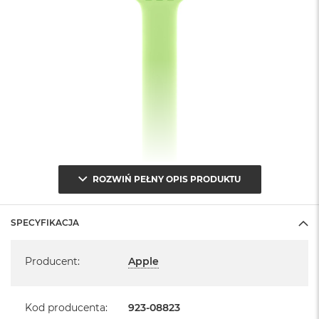
A
i
r
M
a
c
B
o
o
k
A
i
r
ROZWIŃ PEŁNY OPIS PRODUKTU
M
5
SPECYFIKACJA
M
a
Specyfikacja
c
Producent
:
Apple
B
o
o
Kod producenta
:
923-08823
k