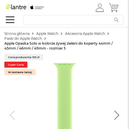
ZALOGUJ
MÓJ 
Apple
SIĘ
Festiwal
Mac
Strona główna
Apple Watch
Akcesoria Apple Watch
M
Paski do Apple Watch
a
Apple Opaska Solo w kolorze żywej zieleni do koperty 44mm /
c
45mm / 46mm / 49mm - rozmiar 5
B
o
Cena producenta: 199 zł
o
Super Cena
k
W zestawie taniej
N
e
o
W
e
d
ł
u
g
k