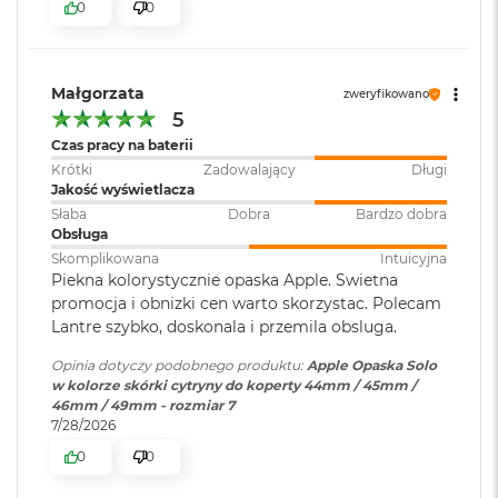
0
0
r
G
w
i
e
Małgorzata
zweryfikowano
z
5
d
Czas pracy na baterii
n
a
Krótki
Zadowalający
Długi
s
Jakość wyświetlacza
z
Słaba
Dobra
Bardzo dobra
a
Obsługa
r
Skomplikowana
Intuicyjna
o
Piekna kolorystycznie opaska Apple. Swietna
ś
promocja i obnizki cen warto skorzystac. Polecam
ć
Lantre szybko, doskonala i przemila obsluga.
M
Opinia dotyczy podobnego produktu:
Apple Opaska Solo
a
w kolorze skórki cytryny do koperty 44mm / 45mm /
c
46mm / 49mm - rozmiar 7
B
7/28/2026
o
o
0
0
k
A