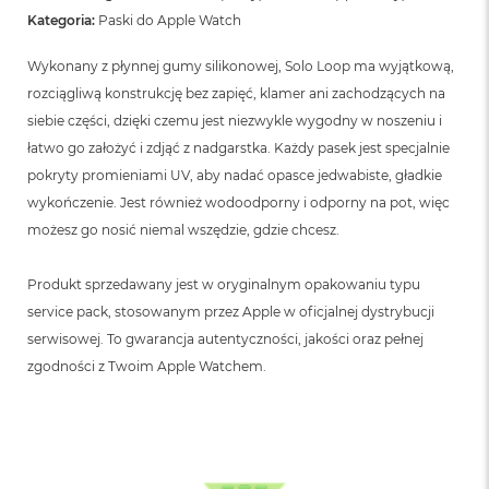
B
Kategoria:
Paski do Apple Watch
M
Wykonany z płynnej gumy silikonowej, Solo Loop ma wyjątkową,
a
c
rozciągliwą konstrukcję bez zapięć, klamer ani zachodzących na
B
siebie części, dzięki czemu jest niezwykle wygodny w noszeniu i
o
łatwo go założyć i zdjąć z nadgarstka. Każdy pasek jest specjalnie
o
k
pokryty promieniami UV, aby nadać opasce jedwabiste, gładkie
N
wykończenie. Jest również wodoodporny i odporny na pot, więc
e
o
możesz go nosić niemal wszędzie, gdzie chcesz.
5
1
Produkt sprzedawany jest w oryginalnym opakowaniu typu
2
G
service pack, stosowanym przez Apple w oficjalnej dystrybucji
B
serwisowej. To gwarancja autentyczności, jakości oraz pełnej
zgodności z Twoim Apple Watchem.
M
a
c
B
o
o
k