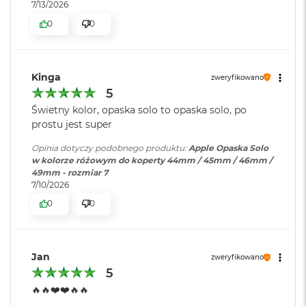
r
7/13/2026
e
0
0
b
r
n
y
Kinga
zweryfikowano
M
5
a
Świetny kolor, opaska solo to opaska solo, po
c
prostu jest super
B
o
Opinia dotyczy podobnego produktu:
Apple Opaska Solo
o
w kolorze różowym do koperty 44mm / 45mm / 46mm /
k
49mm - rozmiar 7
A
7/10/2026
i
r
0
0
Z
ł
o
t
Jan
zweryfikowano
y
5
W
🔥🔥❤️❤️🔥🔥
e