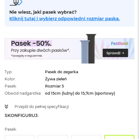
ż
ó
Nie wiesz, jaki pasek wybrać?
ł
Kliknij tutaj i wybierz odpowiedni rozmiar paska.
t
y
M
a
c
B
o
o
k
Typ
Pasek do zegarka
N
Kolor
Żywa zieleń
e
Pasek
Rozmiar 5
o
S
Obwód nadgarstka
od 15cm (luźny) do 15,7cm (sportowy)
u
b
Przejdź do pełnej specyfikacji
t
SKONFIGURUJ:
e
l
n
Pasek:
y
R