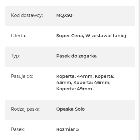
A
i
r
Kod dostawcy
:
MQX93
M
4
Oferta
:
Super Cena, W zestawie taniej
M
a
c
B
Typ
:
Pasek do zegarka
o
o
k
A
Pasuje do
:
Koperta: 44mm, Koperta:
i
45mm, Koperta: 46mm,
r
Koperta: 49mm
M
3
Rodzaj paska
:
Opaska Solo
M
a
c
B
Pasek
:
Rozmiar 5
o
o