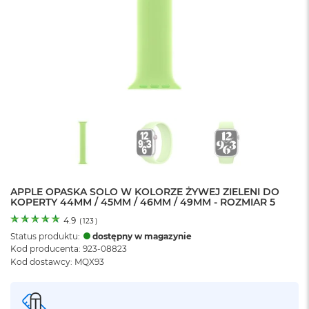
o
l
o
r
u
M
a
c
B
o
o
k
N
e
APPLE OPASKA SOLO W KOLORZE ŻYWEJ ZIELENI DO
o
KOPERTY 44MM / 45MM / 46MM / 49MM - ROZMIAR 5
C
y
4.9
(
123
)
t
Status produktu:
dostępny w magazynie
r
Kod producenta: 923-08823
u
Kod dostawcy: MQX93
s
o
w
o