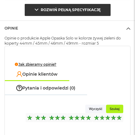
o
ROZWIŃ PEŁNĄ SPECYFIKACJĘ
k
A
Opakowanie
Serwisowe
i
(pudełko)
:
r
OPINIE
1
5
Opinie o produkcie Apple Opaska Solo w kolorze żywej zieleni do
koperty 44mm / 45mm / 46mm / 49mm - rozmiar 5
W
e
d
Jak zbieramy opinie?
ł
u
Opinie klientów
g
k
o
Pytania i odpowiedzi (0)
l
o
r
u
Wyczyść
Szukaj
M
a
c