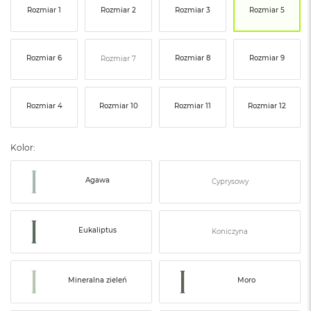
ó
Rozmiar 1
Rozmiar 2
Rozmiar 3
Rozmiar 5
ż
M
Rozmiar 6
Rozmiar 8
Rozmiar 9
Rozmiar 7
a
c
B
o
Rozmiar 4
Rozmiar 10
Rozmiar 11
Rozmiar 12
o
k
N
Kolor:
e
o
I
Agawa
Cyprysowy
n
d
y
g
Eukaliptus
Koniczyna
o
M
a
Mineralna zieleń
Moro
c
B