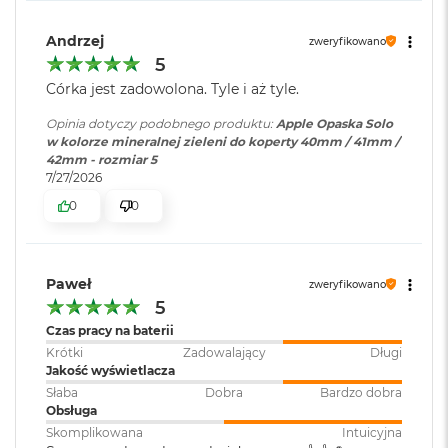
i
r
Andrzej
zweryfikowano
K
5
s
i
Córka jest zadowolona. Tyle i aż tyle.
ę
ż
Opinia dotyczy podobnego produktu:
Apple Opaska Solo
y
w kolorze mineralnej zieleni do koperty 40mm / 41mm /
c
42mm - rozmiar 5
o
7/27/2026
w
0
0
a
P
o
ś
w
Paweł
zweryfikowano
i
5
a
Czas pracy na baterii
t
Krótki
Zadowalający
Długi
a
Jakość wyświetlacza
M
Słaba
Dobra
Bardzo dobra
a
Obsługa
c
Skomplikowana
Intuicyjna
B