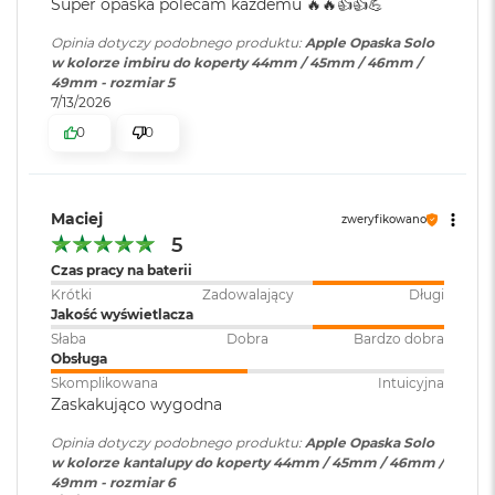
Super opaska polecam każdemu 🔥🔥👍️👍️💪
o
o
Opinia dotyczy podobnego produktu:
Apple Opaska Solo
k
w kolorze imbiru do koperty 44mm / 45mm / 46mm /
A
49mm - rozmiar 5
i
7/13/2026
r
0
0
P
ó
ł
n
o
Maciej
zweryfikowano
c
5
Czas pracy na baterii
M
Krótki
Zadowalający
Długi
a
Jakość wyświetlacza
c
B
Słaba
Dobra
Bardzo dobra
o
Obsługa
o
Skomplikowana
Intuicyjna
k
Zaskakująco wygodna
A
i
Opinia dotyczy podobnego produktu:
Apple Opaska Solo
r
w kolorze kantalupy do koperty 44mm / 45mm / 46mm /
S
49mm - rozmiar 6