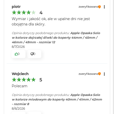
B
o
piotr
zweryfikowano
o
4
k
Wymiar i jakość ok, ale w upalne dni nie jest
A
i
obojętna dla skóry.
r
B
Opinia dotyczy podobnego produktu:
Apple Opaska Solo
ł
w kolorze dojrzałej śliwki do koperty 44mm / 45mm /
ę
46mm / 49mm - rozmiar 12
k
8/7/2026
i
0
0
t
n
y
Wojciech
zweryfikowano
M
5
a
c
Polecam
B
o
Opinia dotyczy podobnego produktu:
Apple Opaska Solo
o
w kolorze miodowym do koperty 40mm / 41mm / 42mm
k
- rozmiar 8
A
8/6/2026
i