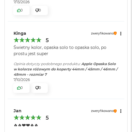
r
7/13/2026
e
0
0
b
r
n
y
Kinga
zweryfikowano
M
5
a
Świetny kolor, opaska solo to opaska solo, po
c
prostu jest super
B
o
Opinia dotyczy podobnego produktu:
Apple Opaska Solo
o
w kolorze różowym do koperty 44mm / 45mm / 46mm /
k
49mm - rozmiar 7
A
7/10/2026
i
r
0
0
Z
ł
o
t
Jan
zweryfikowano
y
5
W
🔥🔥❤️❤️🔥🔥
e