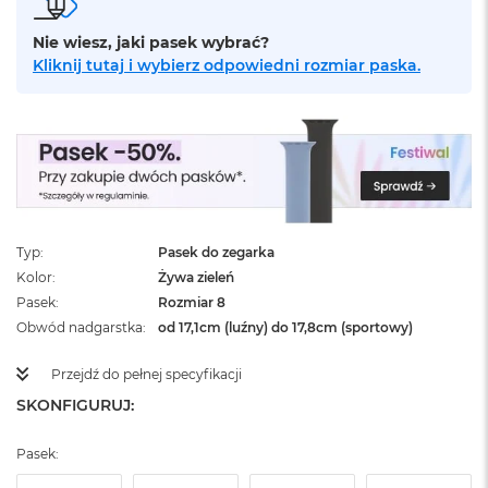
ż
ó
Nie wiesz, jaki pasek wybrać?
ł
Kliknij tutaj i wybierz odpowiedni rozmiar paska.
t
y
M
a
c
B
o
o
k
Typ
Pasek do zegarka
N
Kolor
Żywa zieleń
e
Pasek
Rozmiar 8
o
S
Obwód nadgarstka
od 17,1cm (luźny) do 17,8cm (sportowy)
u
b
Przejdź do pełnej specyfikacji
t
SKONFIGURUJ:
e
l
n
Pasek:
y
R