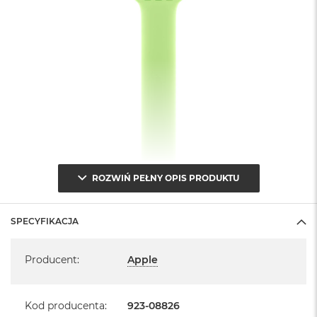
A
i
r
M
a
c
B
o
o
k
A
i
r
ROZWIŃ PEŁNY OPIS PRODUKTU
M
5
SPECYFIKACJA
M
a
Specyfikacja
c
Producent
:
Apple
B
o
o
Kod producenta
:
923-08826
k