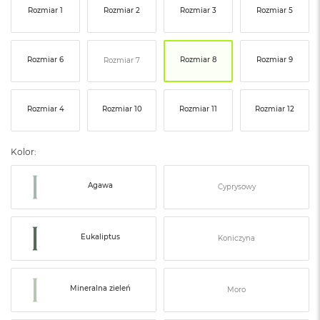
ó
Rozmiar 1
Rozmiar 2
Rozmiar 3
Rozmiar 5
ż
M
Rozmiar 6
Rozmiar 8
Rozmiar 9
Rozmiar 7
a
c
B
o
Rozmiar 4
Rozmiar 10
Rozmiar 11
Rozmiar 12
o
k
N
Kolor:
e
o
I
Agawa
Cyprysowy
n
d
y
g
Eukaliptus
Koniczyna
o
M
a
Mineralna zieleń
Moro
c
B