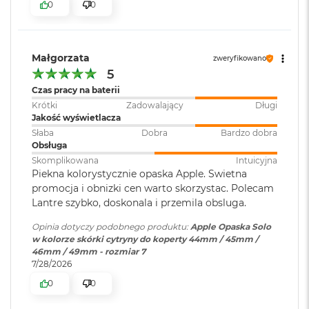
0
0
r
G
w
i
e
Małgorzata
zweryfikowano
z
5
d
Czas pracy na baterii
n
a
Krótki
Zadowalający
Długi
s
Jakość wyświetlacza
z
Słaba
Dobra
Bardzo dobra
a
Obsługa
r
Skomplikowana
Intuicyjna
o
Piekna kolorystycznie opaska Apple. Swietna
ś
promocja i obnizki cen warto skorzystac. Polecam
ć
Lantre szybko, doskonala i przemila obsluga.
M
Opinia dotyczy podobnego produktu:
Apple Opaska Solo
a
w kolorze skórki cytryny do koperty 44mm / 45mm /
c
46mm / 49mm - rozmiar 7
B
7/28/2026
o
o
0
0
k
A