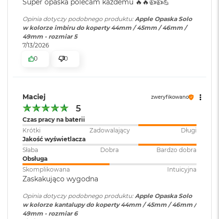
Super opaska polecam każdemu 🔥🔥👍️👍️💪
o
o
Opinia dotyczy podobnego produktu:
Apple Opaska Solo
k
w kolorze imbiru do koperty 44mm / 45mm / 46mm /
A
49mm - rozmiar 5
i
7/13/2026
r
0
0
P
ó
ł
n
o
Maciej
zweryfikowano
c
5
Czas pracy na baterii
M
Krótki
Zadowalający
Długi
a
Jakość wyświetlacza
c
B
Słaba
Dobra
Bardzo dobra
o
Obsługa
o
Skomplikowana
Intuicyjna
k
Zaskakująco wygodna
A
i
Opinia dotyczy podobnego produktu:
Apple Opaska Solo
r
w kolorze kantalupy do koperty 44mm / 45mm / 46mm /
S
49mm - rozmiar 6