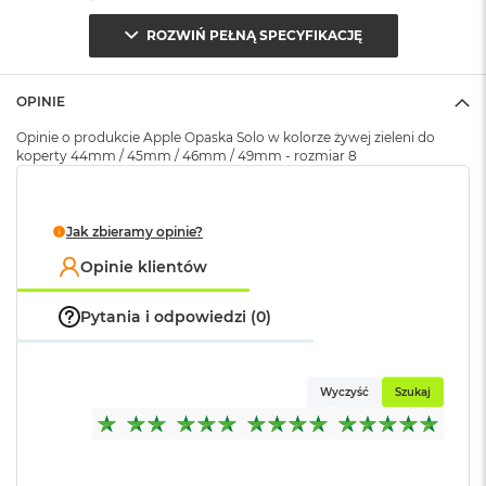
o
ROZWIŃ PEŁNĄ SPECYFIKACJĘ
k
A
Opakowanie
Serwisowe
i
(pudełko)
:
r
OPINIE
1
5
Opinie o produkcie Apple Opaska Solo w kolorze żywej zieleni do
koperty 44mm / 45mm / 46mm / 49mm - rozmiar 8
W
e
d
Jak zbieramy opinie?
ł
u
Opinie klientów
g
k
o
Pytania i odpowiedzi (0)
l
o
r
u
Wyczyść
Szukaj
M
a
c