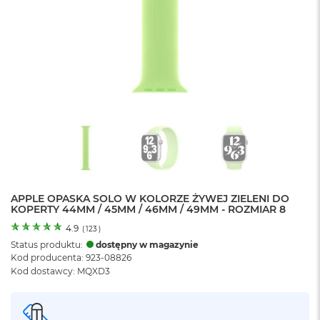
o
l
o
r
u
M
a
c
B
o
o
k
N
e
APPLE OPASKA SOLO W KOLORZE ŻYWEJ ZIELENI DO
o
KOPERTY 44MM / 45MM / 46MM / 49MM - ROZMIAR 8
C
y
4.9
(
123
)
t
Status produktu:
dostępny w magazynie
r
Kod producenta: 923-08826
u
Kod dostawcy: MQXD3
s
o
w
o