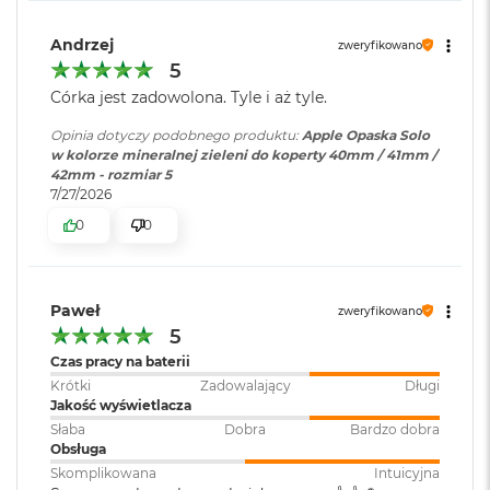
i
r
Andrzej
zweryfikowano
K
5
s
i
Córka jest zadowolona. Tyle i aż tyle.
ę
ż
Opinia dotyczy podobnego produktu:
Apple Opaska Solo
y
w kolorze mineralnej zieleni do koperty 40mm / 41mm /
c
42mm - rozmiar 5
o
7/27/2026
w
0
0
a
P
o
ś
w
Paweł
zweryfikowano
i
5
a
Czas pracy na baterii
t
Krótki
Zadowalający
Długi
a
Jakość wyświetlacza
M
Słaba
Dobra
Bardzo dobra
a
Obsługa
c
Skomplikowana
Intuicyjna
B