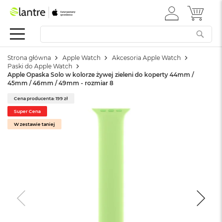
ZALOGUJ
MÓJ 
Apple
SIĘ
Festiwal
Mac
Strona główna
Apple Watch
Akcesoria Apple Watch
M
Paski do Apple Watch
a
Apple Opaska Solo w kolorze żywej zieleni do koperty 44mm /
c
45mm / 46mm / 49mm - rozmiar 8
B
o
Cena producenta: 199 zł
o
Super Cena
k
W zestawie taniej
N
e
o
W
e
d
ł
u
g
k