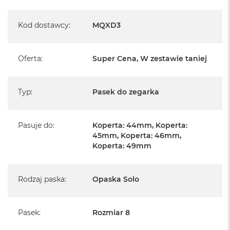
A
i
r
Kod dostawcy
:
MQXD3
M
4
Oferta
:
Super Cena, W zestawie taniej
M
a
c
B
Typ
:
Pasek do zegarka
o
o
k
A
Pasuje do
:
Koperta: 44mm, Koperta:
i
45mm, Koperta: 46mm,
r
Koperta: 49mm
M
3
Rodzaj paska
:
Opaska Solo
M
a
c
B
Pasek
:
Rozmiar 8
o
o