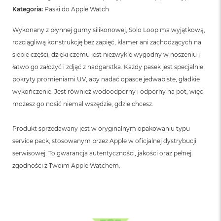
B
Kategoria:
Paski do Apple Watch
M
Wykonany z płynnej gumy silikonowej, Solo Loop ma wyjątkową,
a
c
rozciągliwą konstrukcję bez zapięć, klamer ani zachodzących na
B
siebie części, dzięki czemu jest niezwykle wygodny w noszeniu i
o
łatwo go założyć i zdjąć z nadgarstka. Każdy pasek jest specjalnie
o
k
pokryty promieniami UV, aby nadać opasce jedwabiste, gładkie
N
wykończenie. Jest również wodoodporny i odporny na pot, więc
e
o
możesz go nosić niemal wszędzie, gdzie chcesz.
5
1
Produkt sprzedawany jest w oryginalnym opakowaniu typu
2
G
service pack, stosowanym przez Apple w oficjalnej dystrybucji
B
serwisowej. To gwarancja autentyczności, jakości oraz pełnej
zgodności z Twoim Apple Watchem.
M
a
c
B
o
o
k