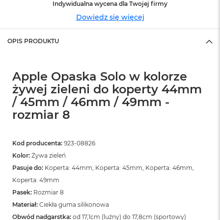
n
Indywidualna wycena dla Twojej firmy
o
Dowiedz się więcej
ś
c
i
OPIS PRODUKTU
d
y
s
Apple Opaska Solo w kolorze
k
u
żywej zieleni do koperty 44mm
/ 45mm / 46mm / 49mm -
M
a
rozmiar 8
c
B
o
Kod producenta:
923-08826
o
k
Kolor:
Żywa zieleń
N
Pasuje do:
Koperta: 44mm, Koperta: 45mm, Koperta: 46mm,
e
Koperta: 49mm
o
2
Pasek:
Rozmiar 8
5
Materiał:
Ciekła guma silikonowa
6
G
Obwód nadgarstka:
od 17,1cm (luźny) do 17,8cm (sportowy)