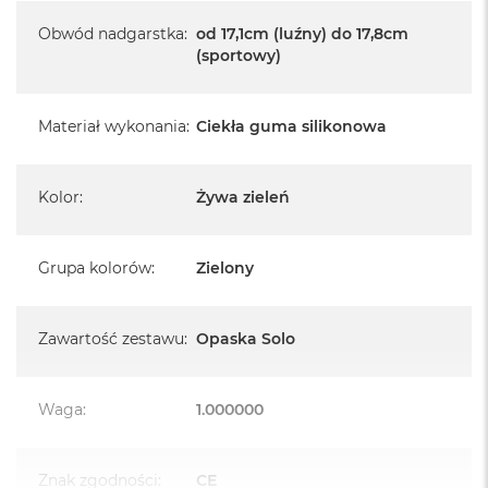
k
A
Obwód nadgarstka
:
od 17,1cm (luźny) do 17,8cm
i
(sportowy)
r
M
2
Materiał wykonania
:
Ciekła guma silikonowa
M
a
c
Kolor
:
Żywa zieleń
B
o
o
Grupa kolorów
:
Zielony
k
A
i
r
Zawartość zestawu
:
Opaska Solo
1
3
M
Waga
:
1.000000
a
c
B
Znak zgodności
:
CE
o