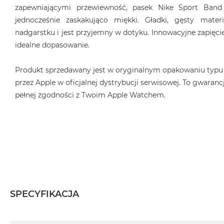
zapewniającymi przewiewność, pasek Nike Sport Band 
MacBook
jednocześnie zaskakująco miękki. Gładki, gęsty mater
Air
nadgarstku i jest przyjemny w dotyku. Innowacyjne zapięcie
Złoty
idealne dopasowanie.
Według
pamięci
Produkt sprzedawany jest w oryginalnym opakowaniu typu
RAM
przez Apple w oficjalnej dystrybucji serwisowej. To gwarancj
MacBook
pełnej zgodności z Twoim Apple Watchem.
Air
8GB
RAM
MacBook
Air
16GB
RAM
MacBook
SPECYFIKACJA
Air
24GB
RAM