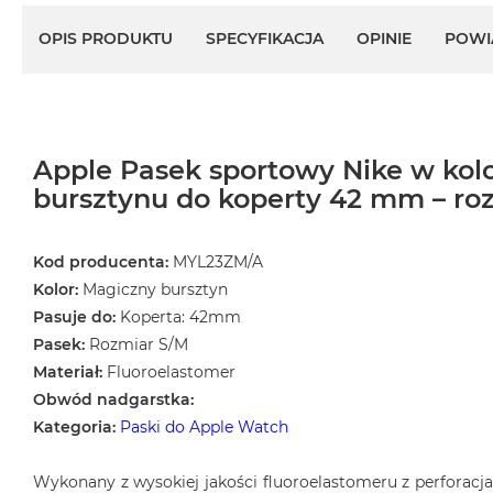
Według
koloru
OPIS PRODUKTU
SPECYFIKACJA
OPINIE
POWI
MacBook
Air
Błękitny
MacBook
Air
Apple Pasek sportowy Nike w ko
Gwiezdna
bursztynu do koperty 42 mm – ro
szarość
MacBook
Kod producenta:
MYL23ZM/A
Air
Kolor:
Magiczny bursztyn
Księżycowa
Pasuje do:
Koperta: 42mm
Poświata
Pasek:
Rozmiar S/M
MacBook
Materiał:
Fluoroelastomer
Air
Obwód nadgarstka:
Północ
Kategoria:
Paski do Apple Watch
MacBook
Air
Wykonany z wysokiej jakości fluoroelastomeru z perforac
Srebrny