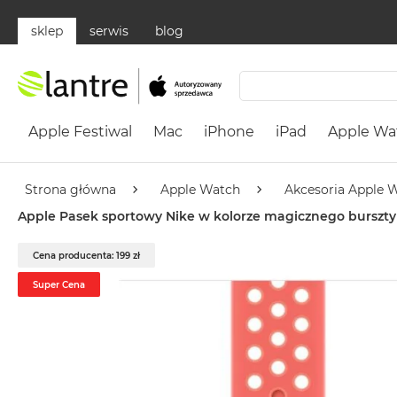
sklep
serwis
blog
Apple
Festiwal
Apple Festiwal
Mac
iPhone
iPad
Apple Wa
Mac
MacBook
Neo
Strona główna
Apple Watch
Akcesoria Apple 
Według
Apple Pasek sportowy Nike w kolorze magicznego burszty
koloru
MacBook
Cena producenta: 199 zł
Neo
Super Cena
Cytrusowożółty
MacBook
Neo
Subtelny
Róż