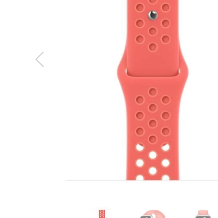
MacBook
Neo
Indygo
MacBook
Neo
Srebrny
Według
pojemności
dysku
MacBook
Neo
256GB
MacBook
Neo
512GB
MacBook
Air
MacBook