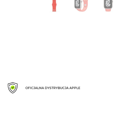
Air
M5
MacBook
Air
M4
MacBook
Air
M3
MacBook
Air
M2
MacBook
Air
13
OFICJALNA DYSTRYBUCJA APPLE
MacBook
Air
15