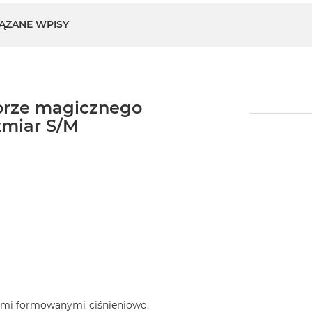
ĄZANE WPISY
lorze magicznego
zmiar S/M
jami formowanymi ciśnieniowo,