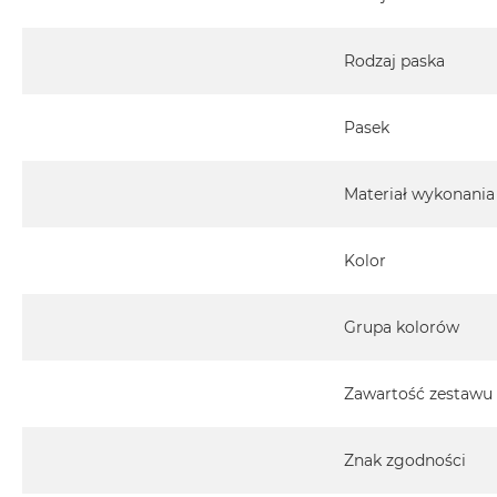
2TB
MacBook
Rodzaj paska
Air
4TB
Pasek
MacBook
Pro
MacBook
Materiał wykonania
Pro
14
Kolor
MacBook
Pro
16
Grupa kolorów
Według
koloru
Zawartość zestawu
MacBook
Pro
Gwiezdna
Znak zgodności
Czerń