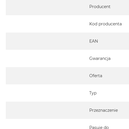
Specyfikacja
MacBook
Producent
Air
32GB
Kod producenta
RAM
Według
pojemności
EAN
dysku
MacBook
Gwarancja
Air
256GB
MacBook
Oferta
Air
512GB
Typ
MacBook
Air
1TB
Przeznaczenie
MacBook
Air
Pasuje do