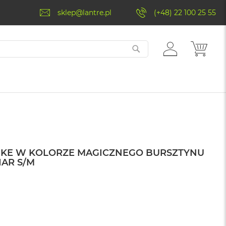
sklep@lantre.pl
(+48) 22 100 25 55
ZALOGUJ
MÓJ 
SIĘ
IKE W KOLORZE MAGICZNEGO BURSZTYNU
IAR S/M