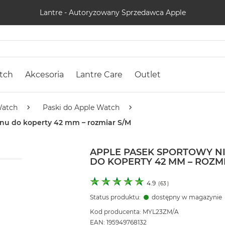
Lantre - Autoryzowany Sprzedawca Apple
tch
Akcesoria
Lantre Care
Outlet
Watch
Paski do Apple Watch
nu do koperty 42 mm – rozmiar S/M
APPLE PASEK SPORTOWY N
DO KOPERTY 42 MM – ROZM
4.9
(
63
)
Status produktu:
dostępny w magazynie
Kod producenta: MYL23ZM/A
EAN: 195949768132