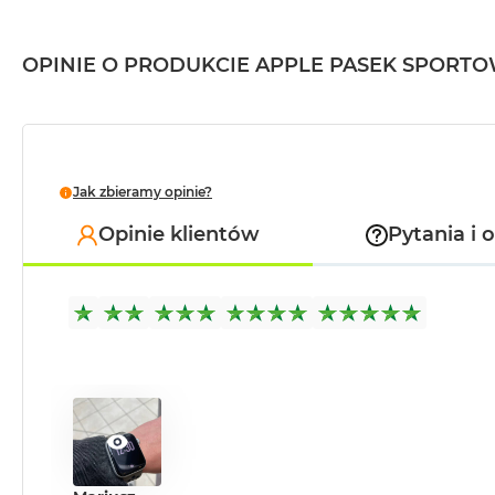
MacBook
Pro
OPINIE O PRODUKCIE APPLE PASEK SPORT
Gwiezdna
szarość
MacBook
Pro
Srebrny
Jak zbieramy opinie?
Według
Opinie klientów
Pytania i 
pamięci
RAM
MacBook
Pro
8GB
RAM
MacBook
Pro
16GB
RAM