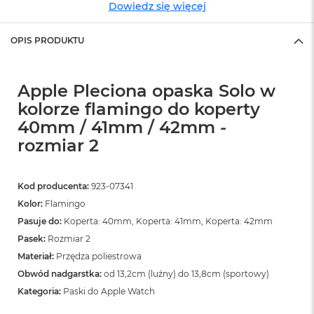
o
Dowiedz się więcej
o
k
N
OPIS PRODUKTU
e
o
S
Apple Pleciona opaska Solo w
r
e
kolorze flamingo do koperty
b
40mm / 41mm / 42mm -
r
n
rozmiar 2
y
W
Kod producenta:
923-07341
e
Kolor:
Flamingo
d
ł
Pasuje do:
Koperta: 40mm, Koperta: 41mm, Koperta: 42mm
u
Pasek:
Rozmiar 2
g
p
Materiał:
Przędza poliestrowa
o
Obwód nadgarstka:
od 13,2cm (luźny) do 13,8cm (sportowy)
j
Kategoria:
Paski do Apple Watch
e
m