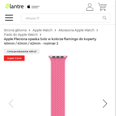
ZALOGUJ
MÓJ 
Apple
SIĘ
Festiwal
Mac
Strona główna
Apple Watch
Akcesoria Apple Watch
M
Paski do Apple Watch
a
Apple Pleciona opaska Solo w kolorze flamingo do koperty
c
40mm / 41mm / 42mm - rozmiar 2
B
o
Cena producenta: 499 zł
o
Super Cena
k
N
e
o
W
e
d
ł
u
g
k