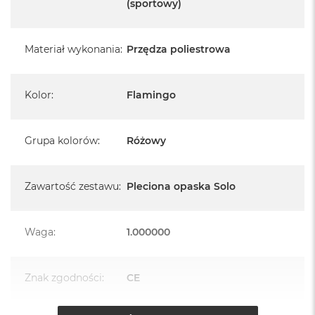
A
(sportowy)
i
r
M
Materiał wykonania
:
Przędza poliestrowa
4
M
a
Kolor
:
Flamingo
c
B
o
Grupa kolorów
:
Różowy
o
k
A
i
Zawartość zestawu
:
Pleciona opaska Solo
r
M
3
Waga
:
1.000000
M
a
c
Znak zgodności
:
CE
B
o
o