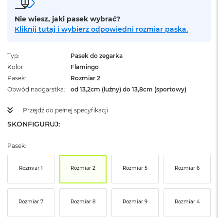
ż
ó
Nie wiesz, jaki pasek wybrać?
ł
Kliknij tutaj i wybierz odpowiedni rozmiar paska.
t
y
Typ
Pasek do zegarka
M
a
Kolor
Flamingo
c
Pasek
Rozmiar 2
B
Obwód nadgarstka
od 13,2cm (luźny) do 13,8cm (sportowy)
o
o
Przejdź do pełnej specyfikacji
k
N
SKONFIGURUJ:
e
o
S
Pasek:
u
b
Rozmiar 1
Rozmiar 2
Rozmiar 5
Rozmiar 6
t
e
l
n
Rozmiar 7
Rozmiar 8
Rozmiar 9
Rozmiar 4
y
R