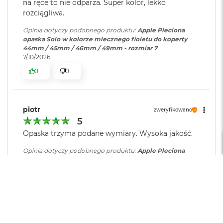
B
na ręce to nie odparza. Super kolor, lekko
o
rozciągliwa.
o
k
Opinia dotyczy podobnego produktu:
Apple Pleciona
A
opaska Solo w kolorze mlecznego fioletu do koperty
i
44mm / 45mm / 46mm / 49mm - rozmiar 7
r
7/10/2026
B
0
0
ł
ę
k
i
t
piotr
zweryfikowano
n
5
y
Opaska trzyma podane wymiary. Wysoka jakość.
M
Opinia dotyczy podobnego produktu:
Apple Pleciona
a
opaska Solo w kolorze gujawy do koperty 44mm / 45mm
c
/ 46mm / 49mm - rozmiar 12
B
8/7/2026
o
o
0
0
k
A
i