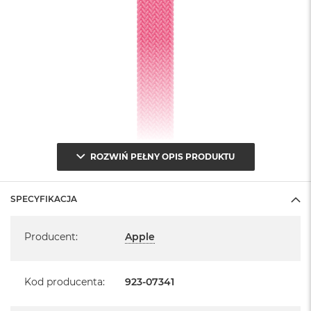
B
M
a
c
B
o
o
k
N
e
o
ROZWIŃ PEŁNY OPIS PRODUKTU
5
1
2
G
SPECYFIKACJA
B
Specyfikacja
M
Producent
:
Apple
a
c
B
Kod producenta
:
923-07341
o
o
k