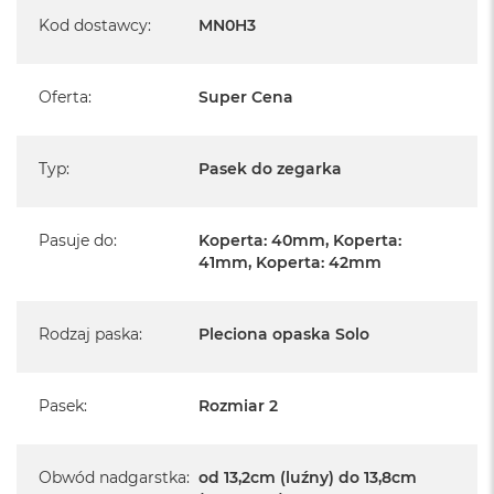
A
Kod dostawcy
:
MN0H3
i
r
Oferta
:
Super Cena
M
a
c
B
Typ
:
Pasek do zegarka
o
o
k
A
Pasuje do
:
Koperta: 40mm, Koperta:
i
41mm, Koperta: 42mm
r
M
5
Rodzaj paska
:
Pleciona opaska Solo
M
a
c
Pasek
:
Rozmiar 2
B
o
o
Obwód nadgarstka
:
od 13,2cm (luźny) do 13,8cm
k