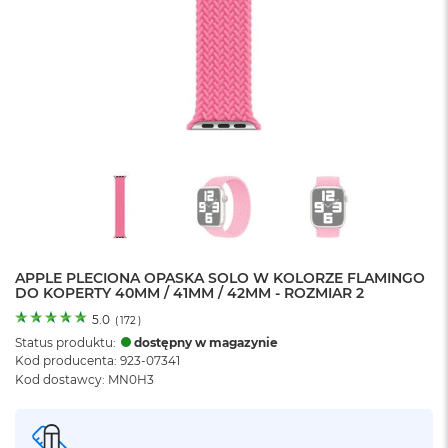
o
l
o
r
u
M
a
c
B
o
o
k
N
e
APPLE PLECIONA OPASKA SOLO W KOLORZE FLAMINGO
o
DO KOPERTY 40MM / 41MM / 42MM - ROZMIAR 2
C
y
5.0
(
172
)
t
Status produktu:
dostępny w magazynie
r
Kod producenta: 923-07341
u
Kod dostawcy: MN0H3
s
o
w
o