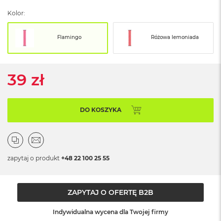
ó
Kolor:
ż
M
Flamingo
Różowa lemoniada
a
c
B
o
39 zł
o
k
N
e
DO KOSZYKA
o
I
n
d
y
zapytaj o produkt
+48 22 100 25 55
g
o
M
ZAPYTAJ O OFERTĘ B2B
a
c
Indywidualna wycena dla Twojej firmy
B