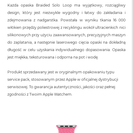
n
Każda opaska Braided Solo Loop ma wyjątkowy, rozciągliwy
o
ś
design, który jest niezwykle wygodny i łatwy do zakładania i
c
zdejmowania z nadgarstka. Powstała w wyniku tkania 16 000
i
włókien przędzy poliestrowej z recyklingu wokół ultracienkich nici
d
y
silikonowych przy użyciu zaawansowanych, precyzyjnych maszyn
s
do zaplatania, a następnie laserowego cięcia opaski na dokładną
k
u
długość w celu uzyskania indywidualnego dopasowania. Opaska
jest miękka, teksturowana i odporna na pot i wodę.
M
a
c
Produkt sprzedawany jest w oryginalnym opakowaniu typu
B
service pack, stosowanym przez Apple w oficjalnej dystrybucji
o
serwisowej. To gwarancja autentyczności, jakości oraz pełnej
o
k
zgodności z Twoim Apple Watchem.
N
e
o
2
5
6
G