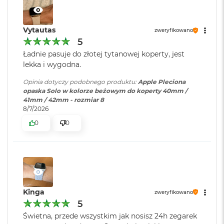
o
k
A
Vytautas
zweryfikowano
i
5
r
1
Ładnie pasuje do złotej tytanowej koperty, jest
5
lekka i wygodna.
W
Opinia dotyczy podobnego produktu:
Apple Pleciona
e
opaska Solo w kolorze beżowym do koperty 40mm /
d
41mm / 42mm - rozmiar 8
ł
8/7/2026
u
0
0
g
k
o
l
o
r
u
Kinga
zweryfikowano
M
5
a
Świetna, przede wszystkim jak nosisz 24h zegarek
c