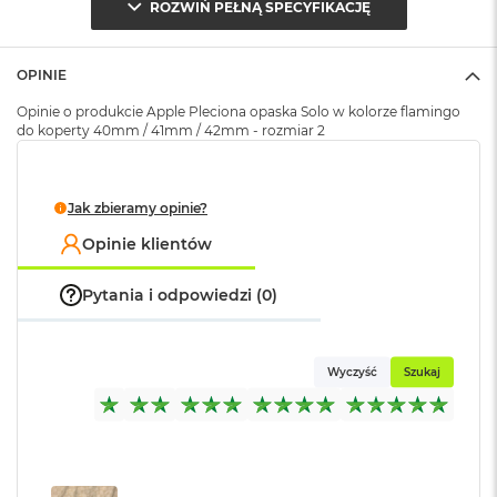
ROZWIŃ PEŁNĄ SPECYFIKACJĘ
k
Opakowanie
Serwisowe
A
(pudełko)
:
i
r
OPINIE
M
2
Opinie o produkcie Apple Pleciona opaska Solo w kolorze flamingo
do koperty 40mm / 41mm / 42mm - rozmiar 2
M
a
c
Jak zbieramy opinie?
B
o
Opinie klientów
o
k
A
Pytania i odpowiedzi (0)
i
r
1
3
Wyczyść
Szukaj
M
a
c
B
o