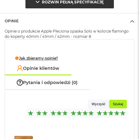
ROZWIŃ PEŁNĄ SPECYFIKACJĘ
k
Opakowanie
Serwisowe
A
(pudełko)
:
i
r
OPINIE
M
2
Opinie o produkcie Apple Pleciona opaska Solo w kolorze flamingo
do koperty 40mm / 41mm / 42mm - rozmiar 8
M
a
c
Jak zbieramy opinie?
B
o
Opinie klientów
o
k
A
Pytania i odpowiedzi (0)
i
r
1
3
Wyczyść
Szukaj
M
a
c
B
o