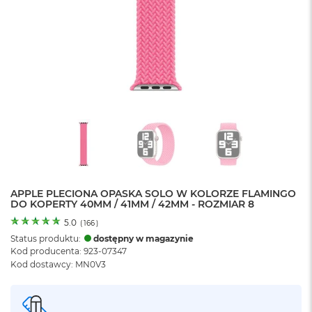
o
l
o
r
u
M
a
c
B
o
o
k
N
e
APPLE PLECIONA OPASKA SOLO W KOLORZE FLAMINGO
o
DO KOPERTY 40MM / 41MM / 42MM - ROZMIAR 8
C
y
5.0
(
166
)
t
Status produktu:
dostępny w magazynie
r
Kod producenta: 923-07347
u
Kod dostawcy: MN0V3
s
o
w
o