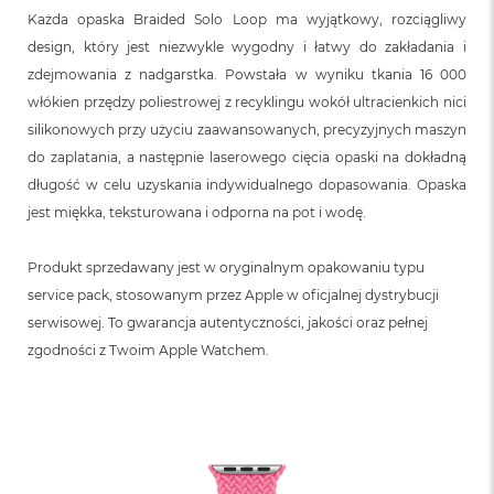
n
Każda opaska Braided Solo Loop ma wyjątkowy, rozciągliwy
o
ś
design, który jest niezwykle wygodny i łatwy do zakładania i
c
zdejmowania z nadgarstka. Powstała w wyniku tkania 16 000
i
włókien przędzy poliestrowej z recyklingu wokół ultracienkich nici
d
y
silikonowych przy użyciu zaawansowanych, precyzyjnych maszyn
s
do zaplatania, a następnie laserowego cięcia opaski na dokładną
k
u
długość w celu uzyskania indywidualnego dopasowania. Opaska
jest miękka, teksturowana i odporna na pot i wodę.
M
a
c
Produkt sprzedawany jest w oryginalnym opakowaniu typu
B
service pack, stosowanym przez Apple w oficjalnej dystrybucji
o
serwisowej. To gwarancja autentyczności, jakości oraz pełnej
o
k
zgodności z Twoim Apple Watchem.
N
e
o
2
5
6
G