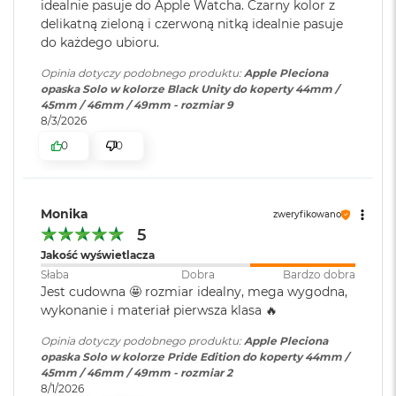
B
idealnie pasuje do Apple Watcha. Czarny kolor z
o
delikatną zieloną i czerwoną nitką idealnie pasuje
o
do każdego ubioru.
k
A
Opinia dotyczy podobnego produktu:
Apple Pleciona
i
opaska Solo w kolorze Black Unity do koperty 44mm /
r
45mm / 46mm / 49mm - rozmiar 9
B
8/3/2026
ł
0
0
ę
k
i
t
n
Monika
zweryfikowano
y
5
Jakość wyświetlacza
M
a
Słaba
Dobra
Bardzo dobra
c
Jest cudowna 🤩 rozmiar idealny, mega wygodna,
B
wykonanie i materiał pierwsza klasa 🔥
o
o
Opinia dotyczy podobnego produktu:
Apple Pleciona
k
opaska Solo w kolorze Pride Edition do koperty 44mm /
A
45mm / 46mm / 49mm - rozmiar 2
i
8/1/2026