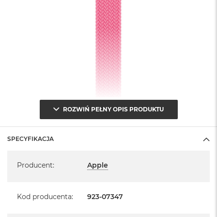
B
M
a
c
B
o
o
k
N
e
o
ROZWIŃ PEŁNY OPIS PRODUKTU
5
1
2
G
SPECYFIKACJA
B
Specyfikacja
M
Producent
:
Apple
a
c
B
Kod producenta
:
923-07347
o
o
k