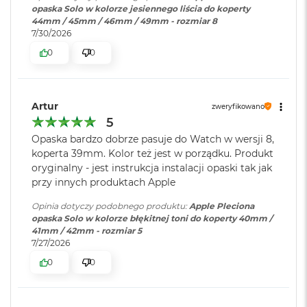
opaska Solo w kolorze jesiennego liścia do koperty
o
44mm / 45mm / 46mm / 49mm - rozmiar 8
o
7/30/2026
k
A
0
0
i
r
P
ó
Artur
zweryfikowano
ł
5
n
o
Opaska bardzo dobrze pasuje do Watch w wersji 8,
c
koperta 39mm. Kolor też jest w porządku. Produkt
oryginalny - jest instrukcja instalacji opaski tak jak
M
przy innych produktach Apple
a
c
Opinia dotyczy podobnego produktu:
Apple Pleciona
B
opaska Solo w kolorze błękitnej toni do koperty 40mm /
o
41mm / 42mm - rozmiar 5
o
7/27/2026
k
A
0
0
i
r
S