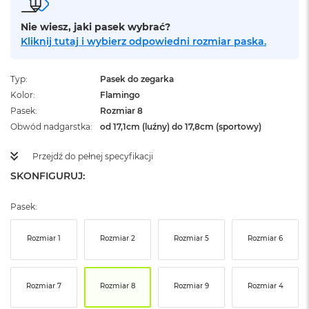
ż
ó
Nie wiesz, jaki pasek wybrać?
ł
Kliknij tutaj i wybierz odpowiedni rozmiar paska.
t
y
Typ
Pasek do zegarka
M
a
Kolor
Flamingo
c
Pasek
Rozmiar 8
B
Obwód nadgarstka
od 17,1cm (luźny) do 17,8cm (sportowy)
o
o
Przejdź do pełnej specyfikacji
k
N
SKONFIGURUJ:
e
o
S
Pasek:
u
b
Rozmiar 1
Rozmiar 2
Rozmiar 5
Rozmiar 6
t
e
l
n
Rozmiar 7
Rozmiar 8
Rozmiar 9
Rozmiar 4
y
R