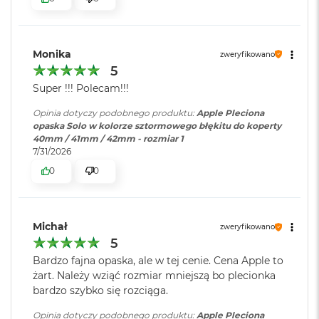
i
r
K
s
Monika
zweryfikowano
i
5
ę
ż
Super !!! Polecam!!!
y
c
Opinia dotyczy podobnego produktu:
Apple Pleciona
o
opaska Solo w kolorze sztormowego błękitu do koperty
w
40mm / 41mm / 42mm - rozmiar 1
a
7/31/2026
P
0
0
o
ś
w
i
a
Michał
zweryfikowano
t
5
a
Bardzo fajna opaska, ale w tej cenie. Cena Apple to
żart. Należy wziąć rozmiar mniejszą bo plecionka
M
bardzo szybko się rozciąga.
a
c
Opinia dotyczy podobnego produktu:
Apple Pleciona
B