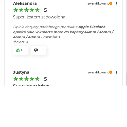
r
Aleksandra
zweryfikowano
e
5
b
r
Super, jestem zadowolona
n
y
Opinia dotyczy podobnego produktu:
Apple Pleciona
opaska Solo w kolorze moro do koperty 44mm / 45mm /
M
46mm / 49mm - rozmiar 3
a
7/25/2026
c
0
0
B
o
o
k
Justyna
A
zweryfikowano
i
5
r
Czas pracy na baterii
Z
Krótki
Zadowalający
Długi
ł
Jakość wyświetlacza
o
t
Słaba
Dobra
Bardzo dobra
y
Obsługa
Skomplikowana
Intuicyjna
W
Super jakość.
e