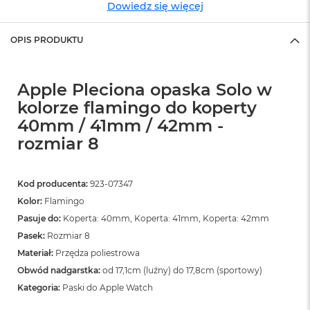
o
Dowiedz się więcej
o
k
N
OPIS PRODUKTU
e
o
S
Apple Pleciona opaska Solo w
r
e
kolorze flamingo do koperty
b
40mm / 41mm / 42mm -
r
n
rozmiar 8
y
W
Kod producenta:
923-07347
e
Kolor:
Flamingo
d
ł
Pasuje do:
Koperta: 40mm, Koperta: 41mm, Koperta: 42mm
u
Pasek:
Rozmiar 8
g
p
Materiał:
Przędza poliestrowa
o
Obwód nadgarstka:
od 17,1cm (luźny) do 17,8cm (sportowy)
j
Kategoria:
Paski do Apple Watch
e
m