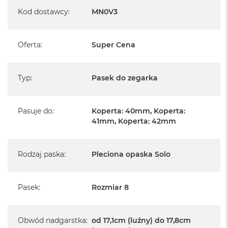
A
Kod dostawcy
:
MN0V3
i
r
Oferta
:
Super Cena
M
a
c
B
Typ
:
Pasek do zegarka
o
o
k
A
Pasuje do
:
Koperta: 40mm, Koperta:
i
41mm, Koperta: 42mm
r
M
5
Rodzaj paska
:
Pleciona opaska Solo
M
a
c
Pasek
:
Rozmiar 8
B
o
o
Obwód nadgarstka
:
od 17,1cm (luźny) do 17,8cm
k