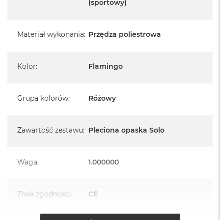
A
(sportowy)
i
r
M
Materiał wykonania
:
Przędza poliestrowa
4
M
a
Kolor
:
Flamingo
c
B
o
Grupa kolorów
:
Różowy
o
k
A
i
Zawartość zestawu
:
Pleciona opaska Solo
r
M
3
Waga
:
1.000000
M
a
c
Znak zgodności
:
CE
B
o
o