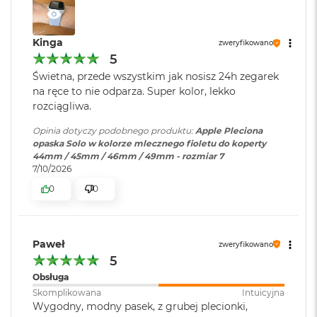
o
k
A
Kinga
zweryfikowano
i
5
r
1
Świetna, przede wszystkim jak nosisz 24h zegarek
5
na ręce to nie odparza. Super kolor, lekko
rozciągliwa.
W
e
Opinia dotyczy podobnego produktu:
Apple Pleciona
d
opaska Solo w kolorze mlecznego fioletu do koperty
ł
44mm / 45mm / 46mm / 49mm - rozmiar 7
u
7/10/2026
g
0
0
k
o
l
o
r
Paweł
zweryfikowano
u
5
Obsługa
M
Skomplikowana
Intuicyjna
a
Wygodny, modny pasek, z grubej plecionki,
c