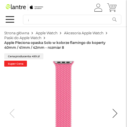
ZALOGUJ
MÓJ 
Apple
SIĘ
Festiwal
Mac
Strona główna
Apple Watch
Akcesoria Apple Watch
M
Paski do Apple Watch
a
Apple Pleciona opaska Solo w kolorze flamingo do koperty
c
40mm / 41mm / 42mm - rozmiar 8
B
o
Cena producenta: 499 zł
o
Super Cena
k
N
e
o
W
e
d
ł
u
g
k