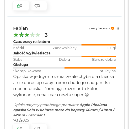
r
0
0
G
w
i
e
z
Fabian
zweryfikowano
d
3
n
Czas pracy na baterii
a
Krótki
Zadowalający
Długi
s
Jakość wyświetlacza
z
a
Słaba
Dobra
Bardzo dobra
r
Obsługa
o
Skomplikowana
Intuicyjna
ś
Opaska w jednym rozmiarze ale chyba dla dziecka
ć
a nie dorosłej osoby mimo chudego nadgarstka
mocno uciska. Pomijając rozmiar to kolor,
M
wykonanie, cena i cała reszta super 😊
a
c
Opinia dotyczy podobnego produktu:
Apple Pleciona
B
opaska Solo w kolorze moro do koperty 40mm / 41mm /
o
42mm - rozmiar 1
o
7/31/2026
k
A
0
0