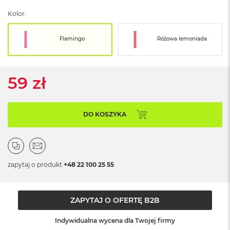
ó
Kolor:
ż
M
Flamingo
Różowa lemoniada
a
c
B
o
59 zł
o
k
N
e
DO KOSZYKA
o
I
n
d
y
zapytaj o produkt
+48 22 100 25 55
g
o
M
ZAPYTAJ O OFERTĘ B2B
a
c
Indywidualna wycena dla Twojej firmy
B