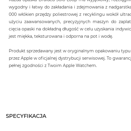
MacBook
wygodny i łatwy do zakładania i zdejmowania z nadgarstka
Air
000 włókien przędzy poliestrowej z recyklingu wokół ultrac
32GB
użyciu zaawansowanych, precyzyjnych maszyn do zaplat
RAM
cięcia opaski na dokładną długość w celu uzyskania indyw
Według
jest miękka, teksturowana i odporna na pot i wodę.
pojemności
dysku
Produkt sprzedawany jest w oryginalnym opakowaniu typu
MacBook
przez Apple w oficjalnej dystrybucji serwisowej. To gwarancj
Air
pełnej zgodności z Twoim Apple Watchem.
256GB
MacBook
Air
512GB
MacBook
Air
1TB
SPECYFIKACJA
MacBook
Air