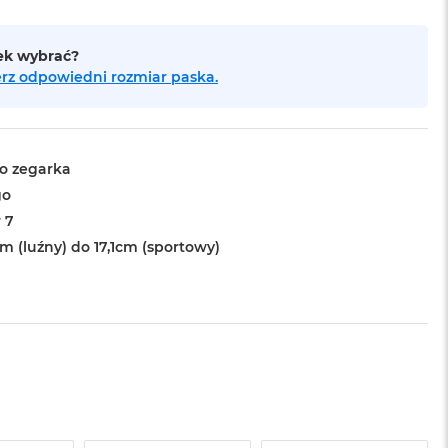
sek wybrać?
bierz odpowiedni rozmiar paska.
o zegarka
go
 7
m (luźny) do 17,1cm (sportowy)