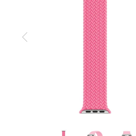
MacBook
Neo
Indygo
MacBook
Neo
Srebrny
Według
pojemności
dysku
MacBook
Neo
256GB
MacBook
Neo
512GB
MacBook
Air
MacBook