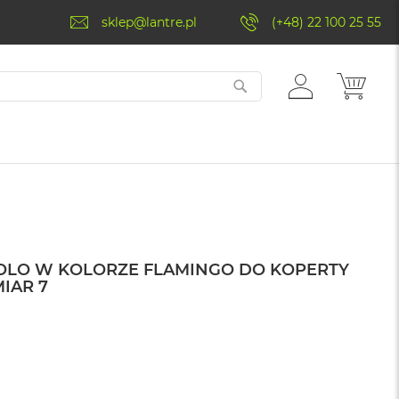
sklep@lantre.pl
(+48) 22 100 25 55
ZALOGUJ
MÓJ 
SIĘ
SOLO W KOLORZE FLAMINGO DO KOPERTY
IAR 7