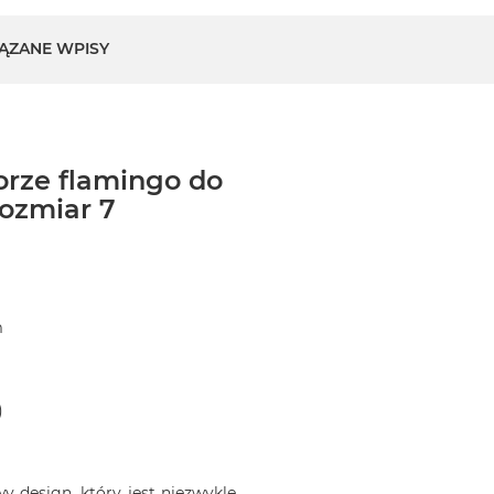
ĄZANE WPISY
orze flamingo do
ozmiar 7
m
)
 design, który jest niezwykle