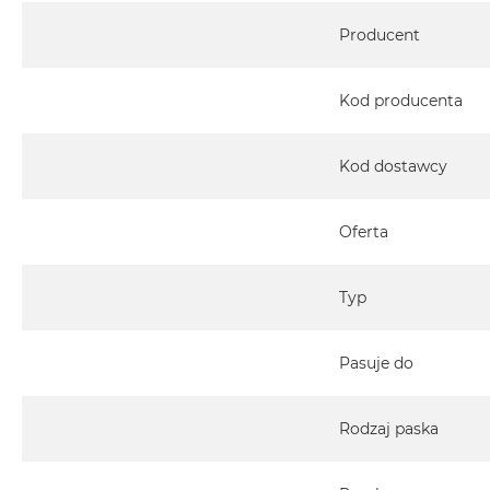
2TB
Specyfikacja
Producent
MacBook
Air
4TB
Kod producenta
MacBook
Pro
Kod dostawcy
MacBook
Pro
14
Oferta
MacBook
Pro
Typ
16
Według
Pasuje do
koloru
MacBook
Pro
Rodzaj paska
Gwiezdna
Czerń