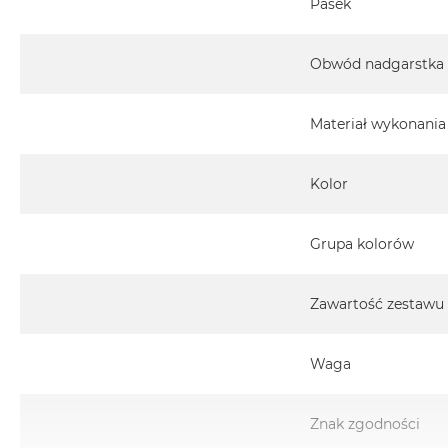
Pasek
MacBook
Pro
Gwiezdna
Obwód nadgarstka
szarość
MacBook
Materiał wykonania
Pro
Srebrny
Kolor
Według
pamięci
RAM
Grupa kolorów
MacBook
Pro
Zawartość zestawu
8GB
RAM
MacBook
Waga
Pro
16GB
Znak zgodności
RAM