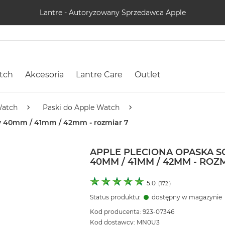
Lantre - Autoryzowany Sprzedawca Apple
tch
Akcesoria
Lantre Care
Outlet
Watch
Paski do Apple Watch
ty 40mm / 41mm / 42mm - rozmiar 7
APPLE PLECIONA OPASKA 
40MM / 41MM / 42MM - ROZM
5.0
(
172
)
Status produktu:
dostępny w magazynie
Kod producenta: 923-07346
Kod dostawcy: MN0U3