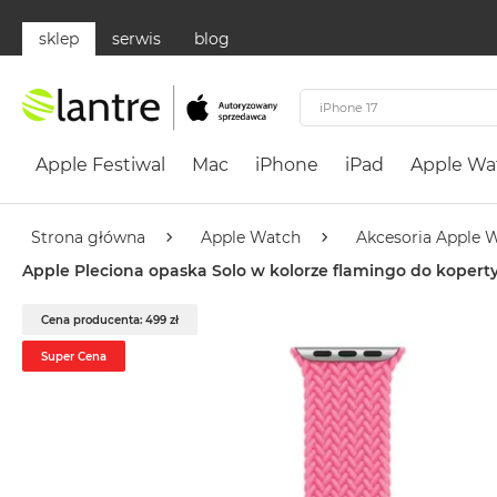
sklep
serwis
blog
Apple
Festiwal
Apple Festiwal
Mac
iPhone
iPad
Apple Wa
Mac
MacBook
Neo
Strona główna
Apple Watch
Akcesoria Apple 
Według
Apple Pleciona opaska Solo w kolorze flamingo do koper
koloru
MacBook
Cena producenta: 499 zł
Neo
Super Cena
Cytrusowożółty
MacBook
Neo
Subtelny
Róż