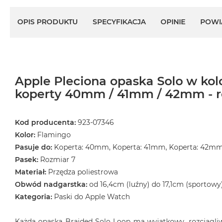
MacBook
OPIS PRODUKTU
SPECYFIKACJA
OPINIE
POWI
Air
Złoty
Według
pamięci
RAM
Apple Pleciona opaska Solo w kol
MacBook
koperty 40mm / 41mm / 42mm - r
Air
8GB
RAM
Kod producenta:
923-07346
MacBook
Kolor:
Flamingo
Air
Pasuje do:
Koperta: 40mm, Koperta: 41mm, Koperta: 42m
16GB
Pasek:
Rozmiar 7
RAM
Materiał:
Przędza poliestrowa
MacBook
Obwód nadgarstka:
od 16,4cm (luźny) do 17,1cm (sportowy
Air
Kategoria:
Paski do Apple Watch
24GB
RAM
Każda opaska Braided Solo Loop ma wyjątkowy, rozciągliwy