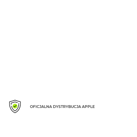
Według
koloru
MacBook
Air
Błękitny
MacBook
Air
Gwiezdna
szarość
MacBook
Air
Księżycowa
Poświata
MacBook
Air
OFICJALNA DYSTRYBUCJA APPLE
Północ
MacBook
Air
Srebrny