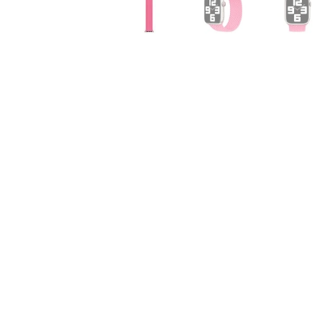
Air
M5
MacBook
Air
M4
MacBook
Air
M3
MacBook
Air
M2
MacBook
Air
13
MacBook
Air
15