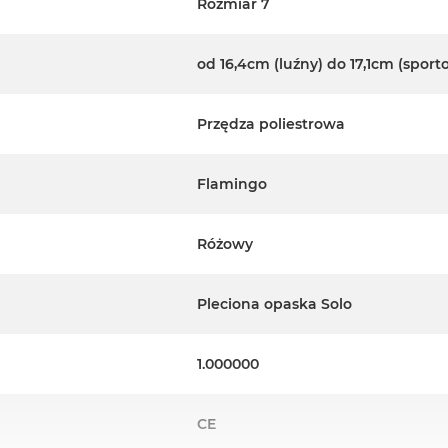
Rozmiar 7
od 16,4cm (luźny) do 17,1cm (sport
Przędza poliestrowa
Flamingo
Różowy
Pleciona opaska Solo
1.000000
CE