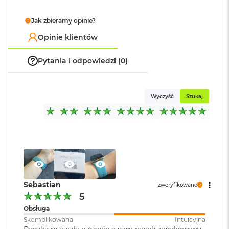
k
A
Jak zbieramy opinie?
i
r
Opinie klientów
M
2
Pytania i odpowiedzi (0)
M
a
c
Wyczyść
Szukaj
B
o
o
k
A
i
r
1
3
Sebastian
zweryfikowano
M
5
a
Obsługa
c
B
Skomplikowana
Intuicyjna
o