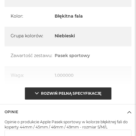
A
i
r
Kolor
:
Błękitna fala
M
4
M
Grupa kolorów
:
Niebieski
a
c
B
Zawartość zestawu
:
Pasek sportowy
o
o
k
A
Waga
:
1.000000
i
r
M
ROZWIŃ PEŁNĄ SPECYFIKACJĘ
3
Znak zgodności
:
CE
M
a
OPINIE
Opakowanie
Serwisowe
c
(pudełko)
:
Opinie o produkcie Apple Pasek sportowy w kolorze błękitnej fali do
B
koperty 44mm / 45mm / 46mm / 49mm - rozmiar S/M/L
o
o