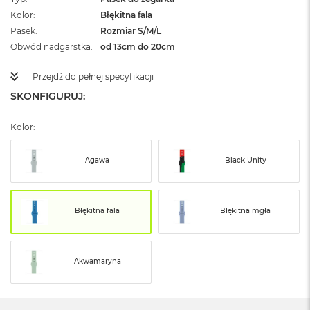
ż
Kolor
Błękitna fala
ó
Pasek
ł
Rozmiar S/M/L
t
Obwód nadgarstka
od 13cm do 20cm
y
Przejdź do pełnej specyfikacji
M
a
SKONFIGURUJ:
c
B
Kolor:
o
o
k
Agawa
Black Unity
N
e
o
S
Błękitna fala
Błękitna mgła
u
b
t
e
Akwamaryna
l
n
y
R