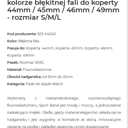
o
kolorze błękitnej fali do koperty
o
44mm / 45mm / 46mm / 49mm
k
- rozmiar S/M/L
N
e
o
S
Kod producenta:
923-04043
r
Kolor:
Błękitna fala
e
b
Pasuje do:
Koperta: 44mm, Koperta: 45mm, Koperta: 46mm,
r
Koperta: 49mm
n
y
Pasek:
Rozmiar S/M/L
Materiał:
Fluoroelastomer
W
Obwód nadgarstka:
od 13cm do 20cm
e
d
Kategoria:
Paski do Apple Watch
ł
u
Wykonany z niestandardowego, wysokowydajnego
g
p
fluoroelastomeru, Sport Band jest trwały i mocny, a jednocześnie
o
zaskakująco miękki. Gładki, gęsty materiał elegancko układa się na
j
e
nadgarstku i jest wygodny w kontakcie ze skórą. Innowacyjne
m
zapięcie na szpilkę i zakładkę zapewnia czyste dopasowanie.