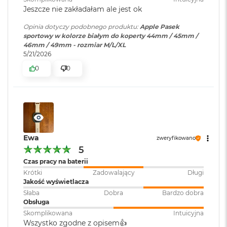
B
Jeszcze nie zakładałam ale jest ok
o
o
Opinia dotyczy podobnego produktu:
Apple Pasek
k
sportowy w kolorze białym do koperty 44mm / 45mm /
A
46mm / 49mm - rozmiar M/L/XL
i
5/21/2026
r
B
0
0
ł
ę
k
i
t
n
y
Ewa
zweryfikowano
M
5
a
Czas pracy na baterii
c
Krótki
Zadowalający
Długi
B
Jakość wyświetlacza
o
Słaba
Dobra
Bardzo dobra
o
Obsługa
k
A
Skomplikowana
Intuicyjna
i
Wszystko zgodne z opisem👍️