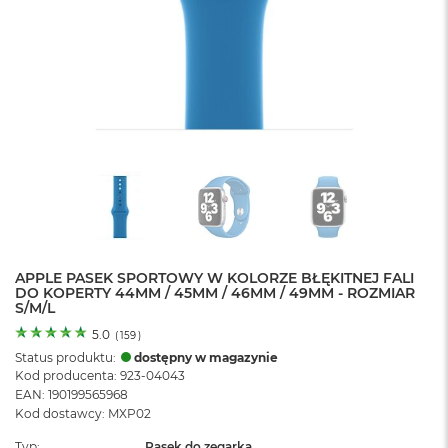
o
l
o
r
u
M
a
c
B
o
o
k
N
e
APPLE PASEK SPORTOWY W KOLORZE BŁĘKITNEJ FALI
o
DO KOPERTY 44MM / 45MM / 46MM / 49MM - ROZMIAR
C
S/M/L
y
t
5.0
(
159
)
r
Status produktu:
dostępny w magazynie
u
Kod producenta: 923-04043
s
EAN: 190199565968
o
Kod dostawcy: MXP02
w
o
Typ
Pasek do zegarka