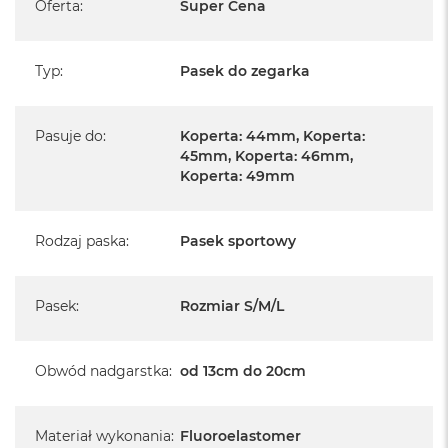
Oferta
:
Super Cena
A
i
r
Typ
:
Pasek do zegarka
M
a
c
Pasuje do
:
Koperta: 44mm, Koperta:
B
45mm, Koperta: 46mm,
o
Koperta: 49mm
o
k
A
i
Rodzaj paska
:
Pasek sportowy
r
M
5
Pasek
:
Rozmiar S/M/L
M
a
c
Obwód nadgarstka
:
od 13cm do 20cm
B
o
o
k
Materiał wykonania
:
Fluoroelastomer