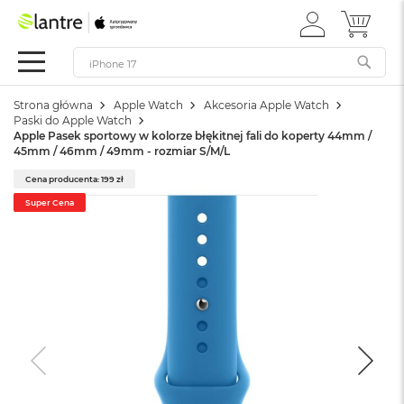
ZALOGUJ
MÓJ 
Apple
SIĘ
Festiwal
Mac
Strona główna
Apple Watch
Akcesoria Apple Watch
M
Paski do Apple Watch
a
Apple Pasek sportowy w kolorze błękitnej fali do koperty 44mm /
c
45mm / 46mm / 49mm - rozmiar S/M/L
B
o
Cena producenta: 199 zł
o
Super Cena
k
N
e
o
W
e
d
ł
u
g
k