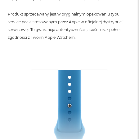
n
o
ś
Produkt sprzedawany jest w oryginalnym opakowaniu typu
c
service pack, stosowanym przez Apple w oficjalnej dystrybucji
i
d
serwisowej. To gwarancja autentyczności, jakości oraz pełnej
y
zgodności z Twoim Apple Watchem.
s
k
u
M
a
c
B
o
o
k
N
e
o
2
5
6
G