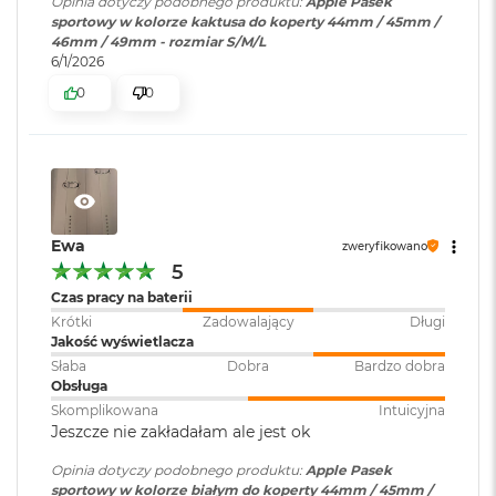
Opinia dotyczy podobnego produktu:
Apple Pasek
B
sportowy w kolorze kaktusa do koperty 44mm / 45mm /
o
46mm / 49mm - rozmiar S/M/L
o
6/1/2026
k
A
0
0
i
r
B
ł
ę
k
i
t
Ewa
zweryfikowano
n
5
y
Czas pracy na baterii
Krótki
Zadowalający
Długi
M
Jakość wyświetlacza
a
c
Słaba
Dobra
Bardzo dobra
B
Obsługa
o
Skomplikowana
Intuicyjna
o
Jeszcze nie zakładałam ale jest ok
k
A
Opinia dotyczy podobnego produktu:
Apple Pasek
i
sportowy w kolorze białym do koperty 44mm / 45mm /