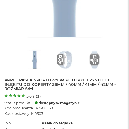
o
l
o
r
u
M
a
c
B
o
o
k
N
e
APPLE PASEK SPORTOWY W KOLORZE CZYSTEGO
o
BŁĘKITU DO KOPERTY 38MM / 40MM / 41MM / 42MM -
C
ROZMIAR S/M
y
t
5.0
(
162
)
r
Status produktu:
dostępny w magazynie
u
Kod producenta: 923-08760
s
Kod dostawcy: MR303
o
w
Typ
Pasek do zegarka
o