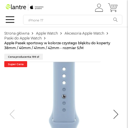
ZALOGUJ
MÓJ 
Apple
SIĘ
Festiwal
Mac
Strona główna
Apple Watch
Akcesoria Apple Watch
M
Paski do Apple Watch
a
Apple Pasek sportowy w kolorze czystego błękitu do koperty
c
38mm / 40mm / 41mm / 42mm - rozmiar S/M
B
o
Cena producenta: 199 zł
o
Super Cena
k
N
e
o
W
e
d
ł
u
g
k