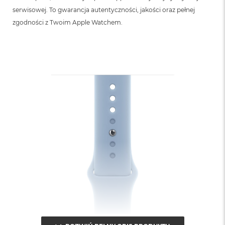
B
serwisowej. To gwarancja autentyczności, jakości oraz pełnej
zgodności z Twoim Apple Watchem.
M
a
c
B
o
o
k
N
e
o
5
1
2
G
B
M
a
c
B
o
o
k