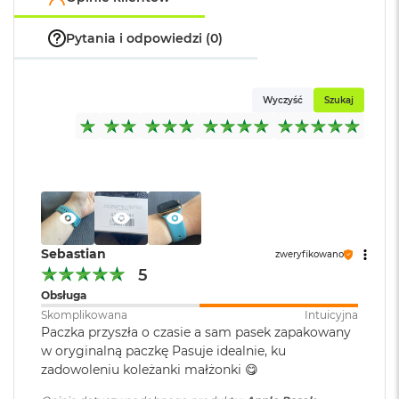
o
k
Pytania i odpowiedzi (0)
A
i
r
1
Wyczyść
Szukaj
5
W
e
d
ł
u
g
k
Sebastian
o
zweryfikowano
l
5
o
Obsługa
r
Skomplikowana
Intuicyjna
u
Paczka przyszła o czasie a sam pasek zapakowany
w oryginalną paczkę Pasuje idealnie, ku
M
zadowoleniu koleżanki małżonki 😋
a
c