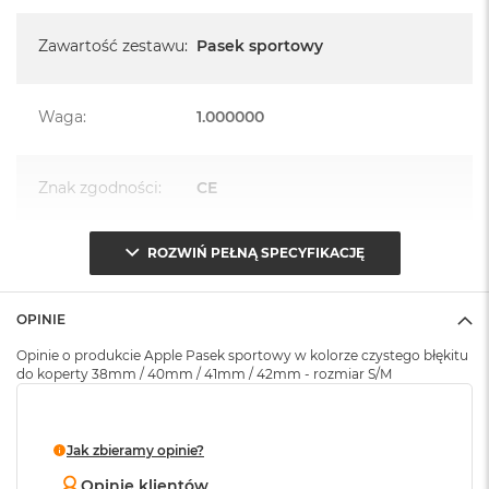
k
A
Zawartość zestawu
:
Pasek sportowy
i
r
M
2
Waga
:
1.000000
M
a
Znak zgodności
:
CE
c
B
o
o
ROZWIŃ PEŁNĄ SPECYFIKACJĘ
Opakowanie
Serwisowe
k
(pudełko)
:
A
i
OPINIE
r
1
Opinie o produkcie Apple Pasek sportowy w kolorze czystego błękitu
3
do koperty 38mm / 40mm / 41mm / 42mm - rozmiar S/M
M
a
c
Jak zbieramy opinie?
B
Opinie klientów
o