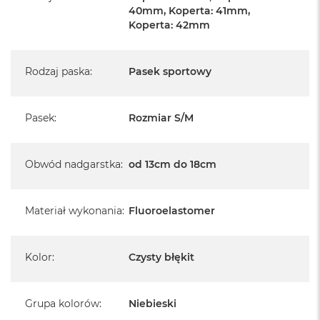
A
40mm, Koperta: 41mm,
i
Koperta: 42mm
r
M
4
Rodzaj paska
:
Pasek sportowy
M
a
c
Pasek
:
Rozmiar S/M
B
o
o
k
Obwód nadgarstka
:
od 13cm do 18cm
A
i
r
M
Materiał wykonania
:
Fluoroelastomer
3
M
Kolor
:
Czysty błękit
a
c
B
o
Grupa kolorów
:
Niebieski
o