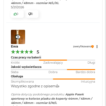
r
46mm / 49mm - rozmiar M/L/XL
G
5/21/2026
w
0
0
i
e
z
d
n
a
s
z
Ewa
zweryfikowano
a
5
r
o
Czas pracy na baterii
ś
Krótki
Zadowalający
Długi
ć
Jakość wyświetlacza
Słaba
Dobra
Bardzo dobra
M
Obsługa
a
Skomplikowana
Intuicyjna
c
Wszystko zgodne z opisem👍️
B
o
Opinia dotyczy podobnego produktu:
Apple Pasek
o
sportowy w kolorze piasku do koperty 44mm / 45mm /
k
46mm / 49mm - rozmiar S/M/L
A