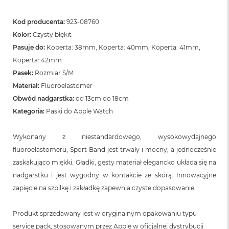
n
o
ś
Kod producenta:
923-08760
c
Kolor:
Czysty błękit
i
Pasuje do:
Koperta: 38mm, Koperta: 40mm, Koperta: 41mm,
d
y
Koperta: 42mm
s
Pasek:
Rozmiar S/M
k
u
Materiał:
Fluoroelastomer
Obwód nadgarstka:
od 13cm do 18cm
M
Kategoria:
Paski do Apple Watch
a
c
B
Wykonany z niestandardowego, wysokowydajnego
o
fluoroelastomeru, Sport Band jest trwały i mocny, a jednocześnie
o
k
zaskakująco miękki. Gładki, gęsty materiał elegancko układa się na
N
nadgarstku i jest wygodny w kontakcie ze skórą. Innowacyjne
e
o
zapięcie na szpilkę i zakładkę zapewnia czyste dopasowanie.
2
5
Produkt sprzedawany jest w oryginalnym opakowaniu typu
6
G
service pack, stosowanym przez Apple w oficjalnej dystrybucji