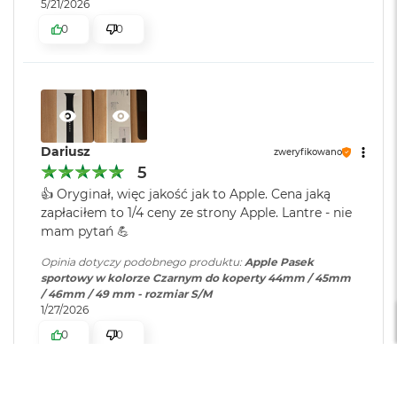
5/21/2026
i
r
0
0
K
s
i
ę
ż
y
c
Dariusz
o
zweryfikowano
w
5
a
👍️ Oryginał, więc jakość jak to Apple. Cena jaką
P
zapłaciłem to 1/4 ceny ze strony Apple. Lantre - nie
o
mam pytań 💪
ś
w
Opinia dotyczy podobnego produktu:
Apple Pasek
i
sportowy w kolorze Czarnym do koperty 44mm / 45mm
a
/ 46mm / 49 mm - rozmiar S/M
t
1/27/2026
a
0
0
M
a
c
B