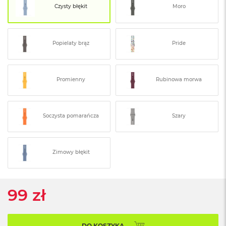
ó
Czysty błękit
Moro
ż
M
Popielaty brąz
Pride
a
c
B
o
Promienny
Rubinowa morwa
o
k
N
e
Soczysta pomarańcza
Szary
o
I
n
d
Zimowy błękit
y
g
o
99 zł
M
a
c
B
DO KOSZYKA