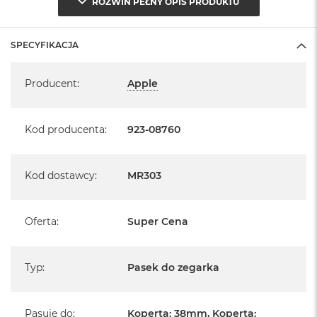
ROZWIŃ PEŁNY OPIS PRODUKTU
A
i
r
SPECYFIKACJA
M
Specyfikacja
a
Producent
:
Apple
c
B
o
o
Kod producenta
:
923-08760
k
A
i
Kod dostawcy
:
MR303
r
M
5
Oferta
:
Super Cena
M
a
c
Typ
:
Pasek do zegarka
B
o
o
k
Pasuje do
:
Koperta: 38mm, Koperta: