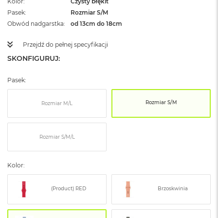
Kolor
Czysty błękit
ż
Pasek
Rozmiar S/M
ó
ł
Obwód nadgarstka
od 13cm do 18cm
t
y
Przejdź do pełnej specyfikacji
SKONFIGURUJ:
M
a
c
Pasek:
B
o
o
Rozmiar S/M
Rozmiar M/L
k
N
e
o
Rozmiar S/M/L
S
u
b
Kolor:
t
e
(Product) RED
Brzoskwinia
l
n
y
R