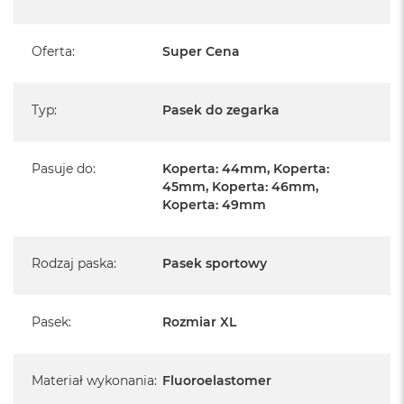
A
i
r
Oferta
:
Super Cena
M
a
Typ
:
Pasek do zegarka
c
B
o
o
Pasuje do
:
Koperta: 44mm, Koperta:
k
45mm, Koperta: 46mm,
A
Koperta: 49mm
i
r
M
5
Rodzaj paska
:
Pasek sportowy
M
a
Pasek
:
Rozmiar XL
c
B
o
o
Materiał wykonania
:
Fluoroelastomer
k