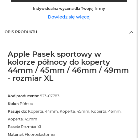
o
o
Indywidualna wycena dla Twojej firmy
k
Dowiedz się więcej
N
e
o
OPIS PRODUKTU
S
r
e
b
Apple Pasek sportowy w
r
kolorze północy do koperty
n
y
44mm / 45mm / 46mm / 49mm
- rozmiar XL
W
e
d
ł
Kod producenta:
923-07783
u
Kolor:
Północ
g
Pasuje do:
Koperta: 44mm, Koperta: 45mm, Koperta: 46mm,
p
o
Koperta: 49mm
j
Pasek:
Rozmiar XL
e
m
Materiał:
Fluoroelastomer