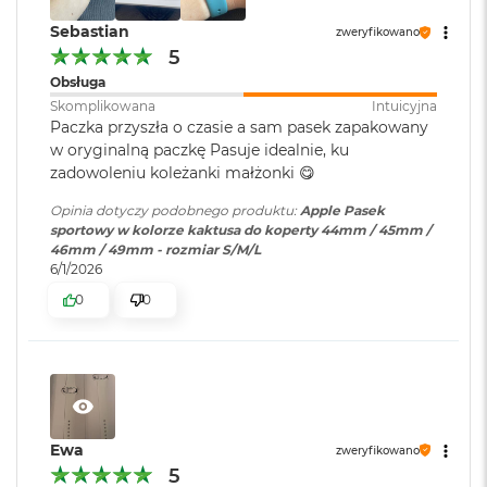
o
Sebastian
zweryfikowano
k
5
A
i
Obsługa
r
Skomplikowana
Intuicyjna
1
Paczka przyszła o czasie a sam pasek zapakowany
5
w oryginalną paczkę Pasuje idealnie, ku
zadowoleniu koleżanki małżonki 😋
W
e
Opinia dotyczy podobnego produktu:
Apple Pasek
d
sportowy w kolorze kaktusa do koperty 44mm / 45mm /
ł
46mm / 49mm - rozmiar S/M/L
u
6/1/2026
g
k
0
0
o
l
o
r
u
M
Ewa
a
zweryfikowano
c
5