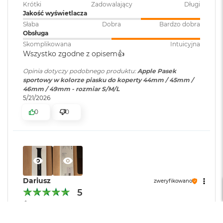
r
Krótki
Zadowalający
Długi
G
Jakość wyświetlacza
w
Słaba
Dobra
Bardzo dobra
i
Obsługa
e
Skomplikowana
Intuicyjna
z
Wszystko zgodne z opisem👍️
d
n
Opinia dotyczy podobnego produktu:
Apple Pasek
a
sportowy w kolorze piasku do koperty 44mm / 45mm /
s
46mm / 49mm - rozmiar S/M/L
z
5/21/2026
a
r
0
0
o
ś
ć
M
a
c
Dariusz
zweryfikowano
B
5
o
o
👍️ Oryginał, więc jakość jak to Apple. Cena jaką
k
zapłaciłem to 1/4 ceny ze strony Apple. Lantre - nie
A