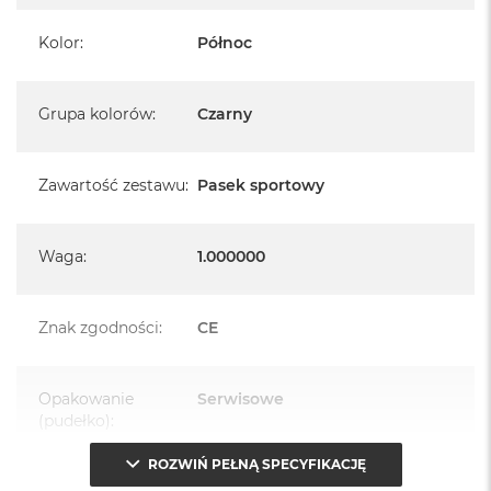
A
i
Kolor
:
Północ
r
M
4
Grupa kolorów
:
Czarny
M
a
c
B
Zawartość zestawu
:
Pasek sportowy
o
o
k
Waga
:
1.000000
A
i
r
M
Znak zgodności
:
CE
3
M
Opakowanie
Serwisowe
a
(pudełko)
:
c
B
o
ROZWIŃ PEŁNĄ SPECYFIKACJĘ
o