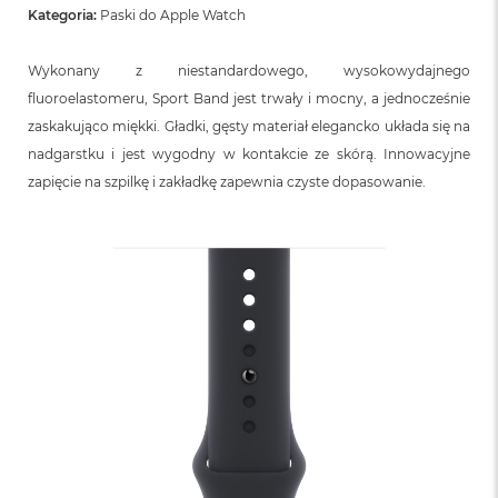
n
Kategoria:
Paski do Apple Watch
o
ś
c
Wykonany z niestandardowego, wysokowydajnego
i
fluoroelastomeru, Sport Band jest trwały i mocny, a jednocześnie
d
y
zaskakująco miękki. Gładki, gęsty materiał elegancko układa się na
s
nadgarstku i jest wygodny w kontakcie ze skórą. Innowacyjne
k
zapięcie na szpilkę i zakładkę zapewnia czyste dopasowanie.
u
M
a
c
B
o
o
k
N
e
o
2
5
6
G