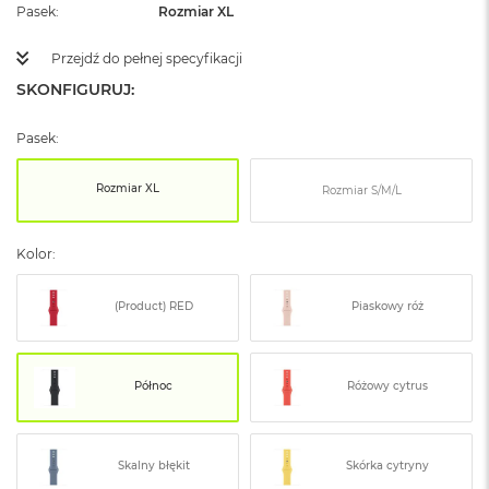
ż
Pasek
Rozmiar XL
ó
ł
Przejdź do pełnej specyfikacji
t
SKONFIGURUJ:
y
M
Pasek:
a
c
B
Rozmiar XL
Rozmiar S/M/L
o
o
k
Kolor:
N
e
o
(Product) RED
Piaskowy róż
S
u
b
t
Północ
Różowy cytrus
e
l
n
y
Skalny błękit
Skórka cytryny
R