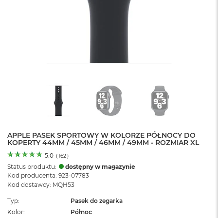
o
l
o
r
u
M
a
c
B
o
o
k
N
e
APPLE PASEK SPORTOWY W KOLORZE PÓŁNOCY DO
o
KOPERTY 44MM / 45MM / 46MM / 49MM - ROZMIAR XL
C
y
5.0
(
162
)
t
Status produktu:
dostępny w magazynie
r
Kod producenta: 923-07783
u
Kod dostawcy: MQH53
s
o
Typ
Pasek do zegarka
w
Kolor
Północ
o