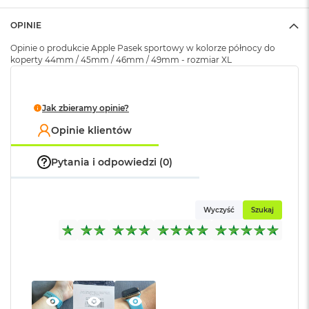
k
A
OPINIE
i
r
Opinie o produkcie Apple Pasek sportowy w kolorze północy do
M
koperty 44mm / 45mm / 46mm / 49mm - rozmiar XL
2
M
a
Jak zbieramy opinie?
c
Opinie klientów
B
o
o
Pytania i odpowiedzi (0)
k
A
i
r
Wyczyść
Szukaj
1
3
M
a
c
B
o