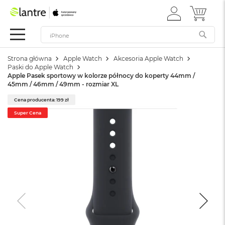
ZALOGUJ
MÓJ 
Apple
SIĘ
Festiwal
Mac
Strona główna
Apple Watch
Akcesoria Apple Watch
M
Paski do Apple Watch
a
Apple Pasek sportowy w kolorze północy do koperty 44mm /
c
45mm / 46mm / 49mm - rozmiar XL
B
o
Cena producenta: 199 zł
o
Super Cena
k
N
e
o
W
e
d
ł
u
g
k