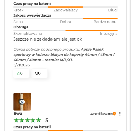
B
Czas pracy na baterii
o
Krótki
Zadowalający
Długi
o
Jakość wyświetlacza
k
Słaba
Dobra
Bardzo dobra
A
Obsługa
i
r
Skomplikowana
Intuicyjna
B
Jeszcze nie zakładałam ale jest ok
ł
ę
Opinia dotyczy podobnego produktu:
Apple Pasek
k
sportowy w kolorze białym do koperty 44mm / 45mm /
i
46mm / 49mm - rozmiar M/L/XL
t
5/21/2026
n
0
0
y
M
a
c
B
o
o
Ewa
zweryfikowano
k
5
A
Czas pracy na baterii
i