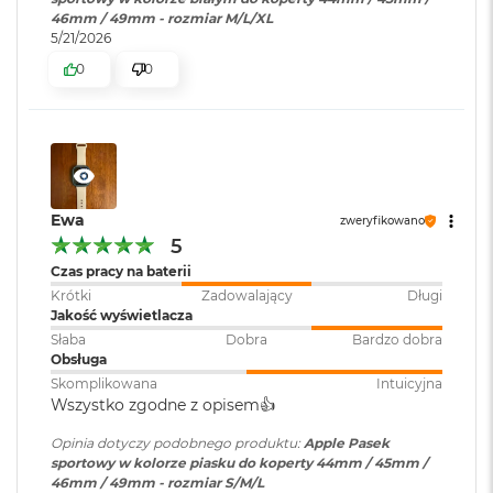
r
46mm / 49mm - rozmiar M/L/XL
G
5/21/2026
w
i
0
0
e
z
d
n
a
s
z
Ewa
zweryfikowano
a
5
r
o
Czas pracy na baterii
ś
Krótki
Zadowalający
Długi
ć
Jakość wyświetlacza
Słaba
Dobra
Bardzo dobra
M
Obsługa
a
Skomplikowana
Intuicyjna
c
Wszystko zgodne z opisem👍️
B
o
Opinia dotyczy podobnego produktu:
Apple Pasek
o
sportowy w kolorze piasku do koperty 44mm / 45mm /
k
46mm / 49mm - rozmiar S/M/L
A