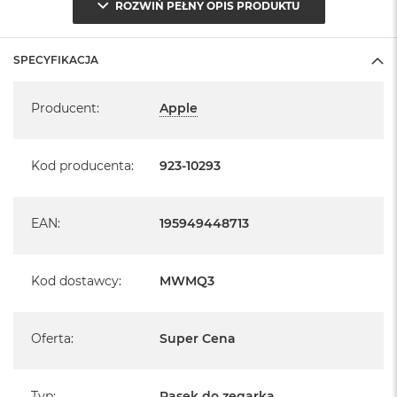
ROZWIŃ PEŁNY OPIS PRODUKTU
A
i
r
SPECYFIKACJA
M
Specyfikacja
a
Producent
:
Apple
c
B
o
o
Kod producenta
:
923-10293
k
A
i
EAN
:
195949448713
r
M
5
Kod dostawcy
:
MWMQ3
M
a
c
B
Oferta
:
Super Cena
o
o
k
Typ
:
Pasek do zegarka