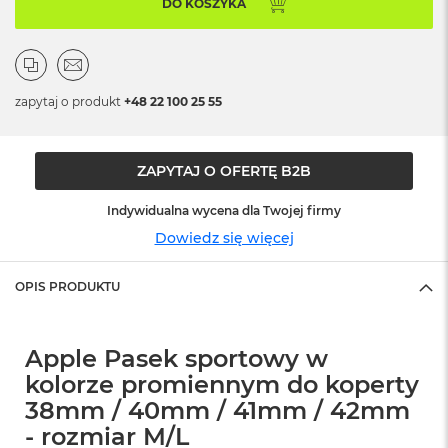
o
DO KOSZYKA
o
k
N
e
o
zapytaj o produkt
+48 22 100 25 55
S
r
e
b
ZAPYTAJ O OFERTĘ B2B
r
n
Indywidualna wycena dla Twojej firmy
y
Dowiedz się więcej
W
e
OPIS PRODUKTU
d
ł
u
g
Apple Pasek sportowy w
p
kolorze promiennym do koperty
o
j
38mm / 40mm / 41mm / 42mm
e
- rozmiar M/L
m