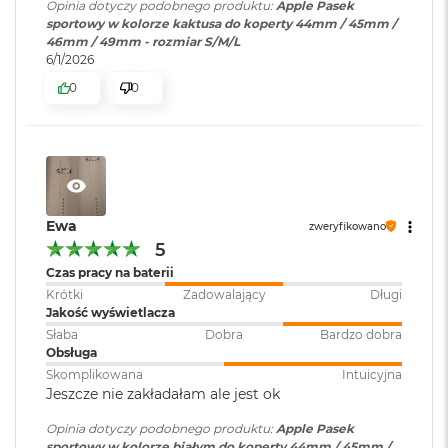
B
Opinia dotyczy podobnego produktu:
Apple Pasek
o
sportowy w kolorze kaktusa do koperty 44mm / 45mm /
o
46mm / 49mm - rozmiar S/M/L
k
6/1/2026
A
0
0
i
r
B
ł
ę
k
i
t
Ewa
zweryfikowano
n
5
y
Czas pracy na baterii
M
Krótki
Zadowalający
Długi
a
Jakość wyświetlacza
c
Słaba
Dobra
Bardzo dobra
B
Obsługa
o
Skomplikowana
Intuicyjna
o
Jeszcze nie zakładałam ale jest ok
k
A
Opinia dotyczy podobnego produktu:
Apple Pasek
i
sportowy w kolorze białym do koperty 44mm / 45mm /