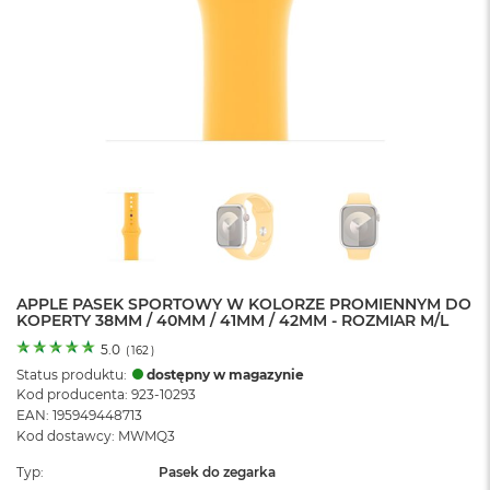
o
l
o
r
u
M
a
c
B
o
o
k
N
e
APPLE PASEK SPORTOWY W KOLORZE PROMIENNYM DO
o
KOPERTY 38MM / 40MM / 41MM / 42MM - ROZMIAR M/L
C
y
5.0
(
162
)
t
Status produktu:
dostępny w magazynie
r
Kod producenta: 923-10293
u
EAN: 195949448713
s
Kod dostawcy: MWMQ3
o
w
Typ
Pasek do zegarka
o