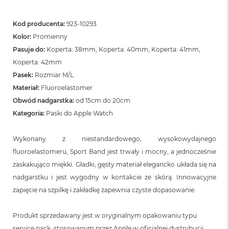
n
o
ś
Kod producenta:
923-10293
c
Kolor:
Promienny
i
d
Pasuje do:
Koperta: 38mm, Koperta: 40mm, Koperta: 41mm,
y
Koperta: 42mm
s
Pasek:
Rozmiar M/L
k
u
Materiał:
Fluoroelastomer
Obwód nadgarstka:
od 15cm do 20cm
M
Kategoria:
Paski do Apple Watch
a
c
B
Wykonany z niestandardowego, wysokowydajnego
o
o
fluoroelastomeru, Sport Band jest trwały i mocny, a jednocześnie
k
zaskakująco miękki. Gładki, gęsty materiał elegancko układa się na
N
nadgarstku i jest wygodny w kontakcie ze skórą. Innowacyjne
e
o
zapięcie na szpilkę i zakładkę zapewnia czyste dopasowanie.
2
5
6
Produkt sprzedawany jest w oryginalnym opakowaniu typu
G
service pack, stosowanym przez Apple w oficjalnej dystrybucji