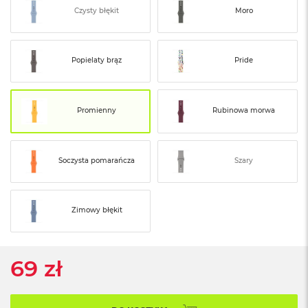
ó
Czysty błękit
Moro
ż
M
a
Popielaty brąz
Pride
c
B
o
o
Promienny
Rubinowa morwa
k
N
e
o
Soczysta pomarańcza
Szary
I
n
d
y
Zimowy błękit
g
o
M
69 zł
a
c
B