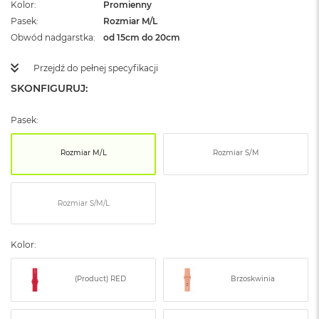
Kolor
Promienny
ż
ó
Pasek
Rozmiar M/L
ł
Obwód nadgarstka
od 15cm do 20cm
t
y
Przejdź do pełnej specyfikacji
M
SKONFIGURUJ:
a
c
Pasek:
B
o
o
Rozmiar M/L
Rozmiar S/M
k
N
e
o
Rozmiar S/M/L
S
u
b
Kolor:
t
e
l
(Product) RED
Brzoskwinia
n
y
R