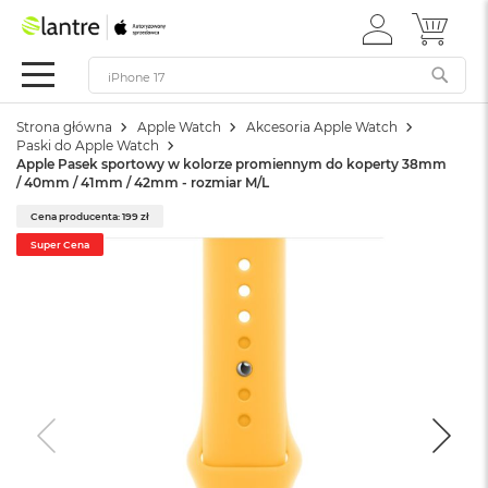
ZALOGUJ
MÓJ 
Apple
SIĘ
Festiwal
Mac
Strona główna
Apple Watch
Akcesoria Apple Watch
M
Paski do Apple Watch
a
Apple Pasek sportowy w kolorze promiennym do koperty 38mm
c
/ 40mm / 41mm / 42mm - rozmiar M/L
B
o
Cena producenta: 199 zł
o
Super Cena
k
N
e
o
W
e
d
ł
u
g
k