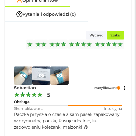
Opinie klientów
o
k
Pytania i odpowiedzi (0)
A
i
r
1
Wyczyść
Szukaj
5
W
e
d
ł
u
g
k
o
Sebastian
zweryfikowano
l
5
o
Obsługa
r
Skomplikowana
Intuicyjna
u
Paczka przyszła o czasie a sam pasek zapakowany
M
w oryginalną paczkę Pasuje idealnie, ku
a
zadowoleniu koleżanki małżonki 😋
c