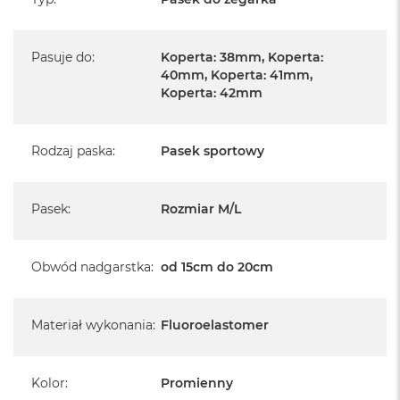
A
i
r
M
Pasuje do
:
Koperta: 38mm, Koperta:
4
40mm, Koperta: 41mm,
Koperta: 42mm
M
a
c
B
Rodzaj paska
:
Pasek sportowy
o
o
k
Pasek
:
Rozmiar M/L
A
i
r
M
Obwód nadgarstka
:
od 15cm do 20cm
3
M
Materiał wykonania
:
Fluoroelastomer
a
c
B
o
Kolor
:
Promienny
o