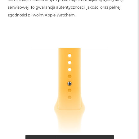
B
serwisowej. To gwarancja autentyczności, jakości oraz pełnej
M
zgodności z Twoim Apple Watchem.
a
c
B
o
o
k
N
e
o
5
1
2
G
B
M
a
c
B
o
o
k