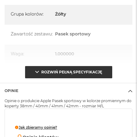
k
A
Grupa kolorów
:
Żółty
i
r
M
2
Zawartość zestawu
:
Pasek sportowy
M
a
c
Waga
:
1.000000
B
o
o
ROZWIŃ PEŁNĄ SPECYFIKACJĘ
Znak zgodności
:
CE
k
A
i
OPINIE
r
Opakowanie
Serwisowe
1
(pudełko)
:
Opinie o produkcie Apple Pasek sportowy w kolorze promiennym do
3
koperty 38mm / 40mm / 41mm / 42mm - rozmiar M/L
M
a
c
Jak zbieramy opinie?
B
o