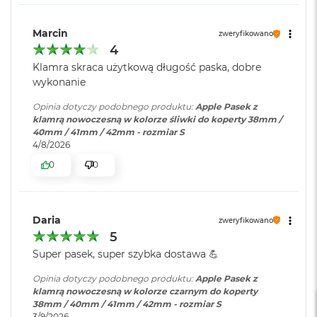
r
e
b
Marcin
zweryfikowano
r
4
n
y
Klamra skraca użytkową długość paska, dobre
wykonanie
M
a
Opinia dotyczy podobnego produktu:
Apple Pasek z
c
klamrą nowoczesną w kolorze śliwki do koperty 38mm /
B
40mm / 41mm / 42mm - rozmiar S
o
4/8/2026
o
0
0
k
A
i
r
Z
Daria
zweryfikowano
ł
5
o
Super pasek, super szybka dostawa 💪
t
y
Opinia dotyczy podobnego produktu:
Apple Pasek z
klamrą nowoczesną w kolorze czarnym do koperty
W
38mm / 40mm / 41mm / 42mm - rozmiar S
e
3/9/2026