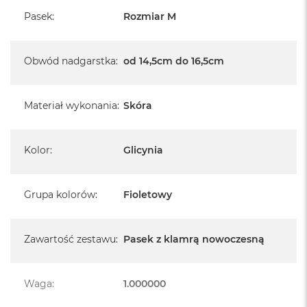
A
i
Pasek
:
Rozmiar M
r
M
4
Obwód nadgarstka
:
od 14,5cm do 16,5cm
M
a
c
Materiał wykonania
:
Skóra
B
o
o
Kolor
:
Glicynia
k
A
i
r
Grupa kolorów
:
Fioletowy
M
3
Zawartość zestawu
:
Pasek z klamrą nowoczesną
M
a
c
B
Waga
:
1.000000
o
o