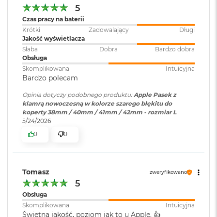
i
5
r
Czas pracy na baterii
K
Krótki
Zadowalający
Długi
s
Jakość wyświetlacza
i
ę
Słaba
Dobra
Bardzo dobra
ż
Obsługa
y
Skomplikowana
Intuicyjna
c
Bardzo polecam
o
w
Opinia dotyczy podobnego produktu:
Apple Pasek z
a
klamrą nowoczesną w kolorze szarego błękitu do
P
koperty 38mm / 40mm / 41mm / 42mm - rozmiar L
o
5/24/2026
ś
0
0
w
i
a
t
a
Tomasz
zweryfikowano
5
M
Obsługa
a
Skomplikowana
Intuicyjna
c
Świetna jakość, poziom jak to u Apple. 👍️
B