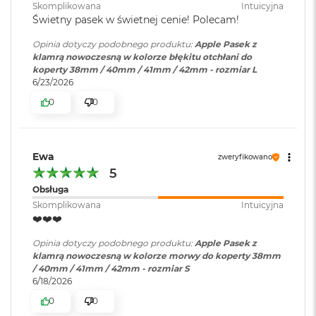
B
Skomplikowana
Intuicyjna
o
Świetny pasek w świetnej cenie! Polecam!
o
k
Opinia dotyczy podobnego produktu:
Apple Pasek z
A
klamrą nowoczesną w kolorze błękitu otchłani do
i
koperty 38mm / 40mm / 41mm / 42mm - rozmiar L
r
6/23/2026
B
0
0
ł
ę
k
i
t
Ewa
zweryfikowano
n
5
y
Obsługa
Skomplikowana
Intuicyjna
M
❤️❤️❤️
a
c
Opinia dotyczy podobnego produktu:
Apple Pasek z
B
klamrą nowoczesną w kolorze morwy do koperty 38mm
o
/ 40mm / 41mm / 42mm - rozmiar S
o
6/18/2026
k
A
0
0
i