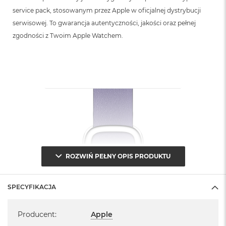
B
service pack, stosowanym przez Apple w oficjalnej dystrybucji
serwisowej. To gwarancja autentyczności, jakości oraz pełnej
M
a
zgodności z Twoim Apple Watchem.
c
B
o
o
k
N
e
o
5
1
2
G
B
ROZWIŃ PEŁNY OPIS PRODUKTU
M
a
SPECYFIKACJA
c
B
Specyfikacja
o
Producent
:
Apple
o
k