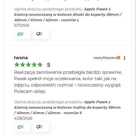
o
Opinia dotyczy podobnego produktu:
Apple Pasek z
o
klamrą nowoczesną w kolorze śliwki do koperty 38mm /
k
40mm / 41mm / 42mm - rozmiar L
A
5/7/2026
i
r
0
0
P
ó
ł
n
Iwona
zweryfikowano
o
5
c
Realizacja zamówienia przebiegła bardzo sprawnie.
M
Pasek spełnił moje oczekiwania, kolor taki jak na
a
zdjęciu, odpowiedni rozmiar i nowoczesny wygląd.
c
Polecam sklep.
B
o
Opinia dotyczy podobnego produktu:
Apple Pasek z
o
klamrą nowoczesną w kolorze maliny do koperty 38mm
k
/ 40mm / 41mm / 42mm - rozmiar S
A
4/28/2026
i
r
0
0
S