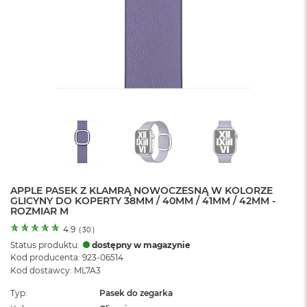
o
l
o
r
u
M
a
c
B
o
o
k
N
e
APPLE PASEK Z KLAMRĄ NOWOCZESNĄ W KOLORZE
o
GLICYNY DO KOPERTY 38MM / 40MM / 41MM / 42MM -
C
ROZMIAR M
y
t
4.9
(
30
)
r
Status produktu:
dostępny w magazynie
u
Kod producenta: 923-06514
s
Kod dostawcy: ML7A3
o
w
Typ
Pasek do zegarka
o