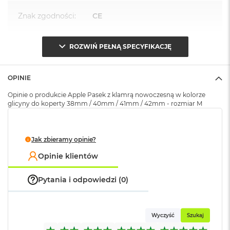
k
A
Znak zgodności
:
CE
i
r
M
ROZWIŃ PEŁNĄ SPECYFIKACJĘ
Opakowanie
Serwisowe
2
(pudełko)
:
M
OPINIE
a
c
Opinie o produkcie Apple Pasek z klamrą nowoczesną w kolorze
B
glicyny do koperty 38mm / 40mm / 41mm / 42mm - rozmiar M
o
o
k
A
Jak zbieramy opinie?
i
r
Opinie klientów
1
3
Pytania i odpowiedzi (0)
M
a
c
Wyczyść
Szukaj
B
o