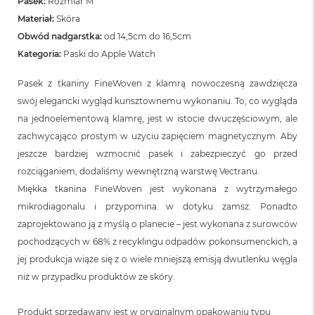
Pasek:
Rozmiar M
n
o
Materiał:
Skóra
ś
Obwód nadgarstka:
od 14,5cm do 16,5cm
c
Kategoria:
Paski do Apple Watch
i
d
y
Pasek z tkaniny FineWoven z klamrą nowoczesną zawdzięcza
s
swój elegancki wygląd kunsztownemu wykonaniu. To, co wygląda
k
u
na jednoelementową klamrę, jest w istocie dwuczęściowym, ale
zachwycająco prostym w użyciu zapięciem magnetycznym. Aby
M
jeszcze bardziej wzmocnić pasek i zabezpieczyć go przed
a
c
rozciąganiem, dodaliśmy wewnętrzną warstwę Vectranu.
B
Miękka tkanina FineWoven jest wykonana z wytrzymałego
o
mikrodiagonalu i przypomina w dotyku zamsz. Ponadto
o
k
zaprojektowano ją z myślą o planecie – jest wykonana z surowców
N
pochodzących w 68% z recyklingu odpadów pokonsumenckich, a
e
o
jej produkcja wiąże się z o wiele mniejszą emisją dwutlenku węgla
2
niż w przypadku produktów ze skóry.
5
6
G
Produkt sprzedawany jest w oryginalnym opakowaniu typu