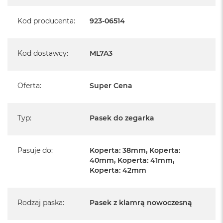
A
i
Kod producenta
:
923-06514
r
M
Kod dostawcy
:
ML7A3
a
c
B
o
Oferta
:
Super Cena
o
k
A
i
Typ
:
Pasek do zegarka
r
M
5
Pasuje do
:
Koperta: 38mm, Koperta:
40mm, Koperta: 41mm,
M
Koperta: 42mm
a
c
B
o
Rodzaj paska
:
Pasek z klamrą nowoczesną
o
k