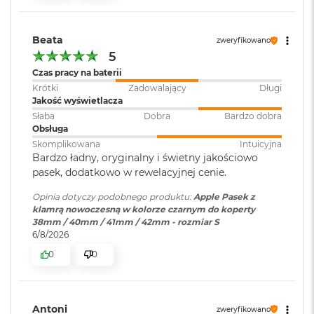
r
G
w
Beata
zweryfikowano
i
5
e
z
Czas pracy na baterii
d
Krótki
Zadowalający
Długi
n
Jakość wyświetlacza
a
Słaba
Dobra
Bardzo dobra
s
Obsługa
z
a
Skomplikowana
Intuicyjna
r
Bardzo ładny, oryginalny i świetny jakościowo
o
pasek, dodatkowo w rewelacyjnej cenie.
ś
ć
Opinia dotyczy podobnego produktu:
Apple Pasek z
klamrą nowoczesną w kolorze czarnym do koperty
M
38mm / 40mm / 41mm / 42mm - rozmiar S
a
6/8/2026
c
0
0
B
o
o
k
Antoni
A
zweryfikowano