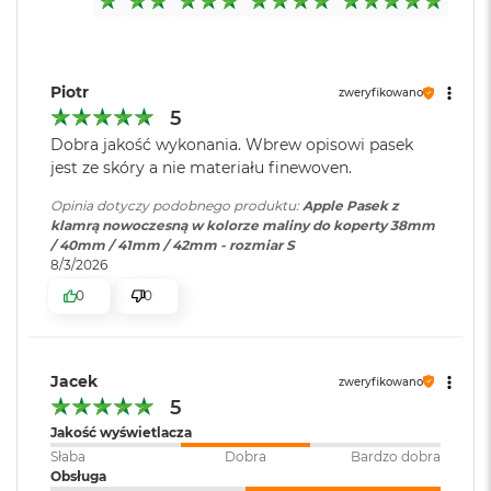
o
k
A
i
Piotr
zweryfikowano
r
1
5
5
Dobra jakość wykonania. Wbrew opisowi pasek
jest ze skóry a nie materiału finewoven.
W
e
Opinia dotyczy podobnego produktu:
Apple Pasek z
d
klamrą nowoczesną w kolorze maliny do koperty 38mm
ł
/ 40mm / 41mm / 42mm - rozmiar S
u
8/3/2026
g
k
0
0
o
l
o
r
Jacek
zweryfikowano
u
5
Jakość wyświetlacza
M
a
Słaba
Dobra
Bardzo dobra
c
Obsługa