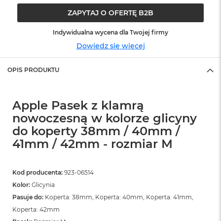
o
o
ZAPYTAJ O OFERTĘ B2B
k
N
Indywidualna wycena dla Twojej firmy
e
o
Dowiedz się więcej
S
r
OPIS PRODUKTU
e
b
r
n
Apple Pasek z klamrą
y
nowoczesną w kolorze glicyny
W
do koperty 38mm / 40mm /
e
41mm / 42mm - rozmiar M
d
ł
u
g
Kod producenta:
923-06514
p
Kolor:
Glicynia
o
j
Pasuje do:
Koperta: 38mm, Koperta: 40mm, Koperta: 41mm,
e
Koperta: 42mm
m