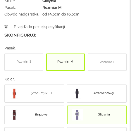
Kolor
Glicynia
ż
Pasek
Rozmiar M
ó
ł
Obwód nadgarstka
od 14,5cm do 16,5cm
t
y
Przejdź do pełnej specyfikacji
SKONFIGURUJ:
M
a
c
Pasek:
B
o
o
Rozmiar S
Rozmiar M
Rozmiar L
k
N
e
Kolor:
o
S
u
(Product) RED
Atramentowy
b
t
e
l
Brązowy
Glicynia
n
y
R