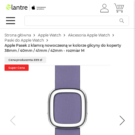
ZALOGUJ
MÓJ 
Apple
SIĘ
Festiwal
Mac
Strona główna
Apple Watch
Akcesoria Apple Watch
M
Paski do Apple Watch
a
Apple Pasek z klamrą nowoczesną w kolorze glicyny do koperty
c
38mm / 40mm / 41mm / 42mm - rozmiar M
B
o
Cena producenta: 699 zł
o
Super Cena
k
N
e
o
W
e
d
ł
u
g
k