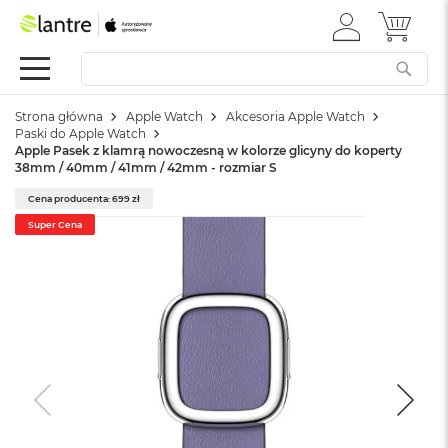
ZALOGUJ
MÓJ 
Apple
SIĘ
Festiwal
Mac
Strona główna
Apple Watch
Akcesoria Apple Watch
M
Paski do Apple Watch
a
Apple Pasek z klamrą nowoczesną w kolorze glicyny do koperty
c
38mm / 40mm / 41mm / 42mm - rozmiar S
B
o
Cena producenta: 699 zł
o
Super Cena
k
N
e
o
W
e
d
ł
u
g
k