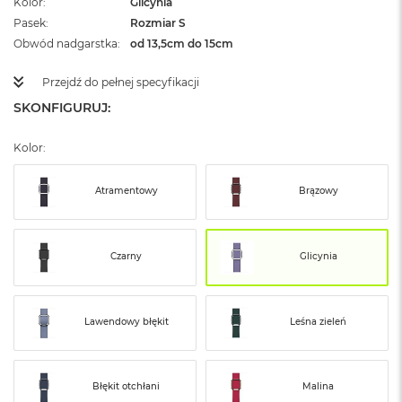
Kolor
Glicynia
ż
Pasek
Rozmiar S
ó
ł
Obwód nadgarstka
od 13,5cm do 15cm
t
y
Przejdź do pełnej specyfikacji
SKONFIGURUJ:
M
a
c
Kolor:
B
o
o
Atramentowy
Brązowy
k
N
e
o
Czarny
Glicynia
S
u
b
t
Lawendowy błękit
Leśna zieleń
e
l
n
y
Błękit otchłani
Malina
R