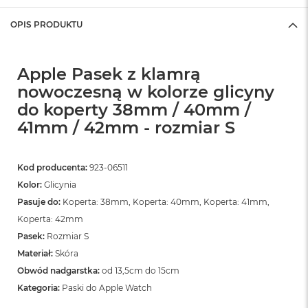
o
o
OPIS PRODUKTU
k
N
e
o
Apple Pasek z klamrą
S
nowoczesną w kolorze glicyny
r
e
do koperty 38mm / 40mm /
b
41mm / 42mm - rozmiar S
r
n
y
Kod producenta:
923-06511
W
Kolor:
Glicynia
e
d
Pasuje do:
Koperta: 38mm, Koperta: 40mm, Koperta: 41mm,
ł
Koperta: 42mm
u
Pasek:
Rozmiar S
g
p
Materiał:
Skóra
o
Obwód nadgarstka:
od 13,5cm do 15cm
j
e
Kategoria:
Paski do Apple Watch
m