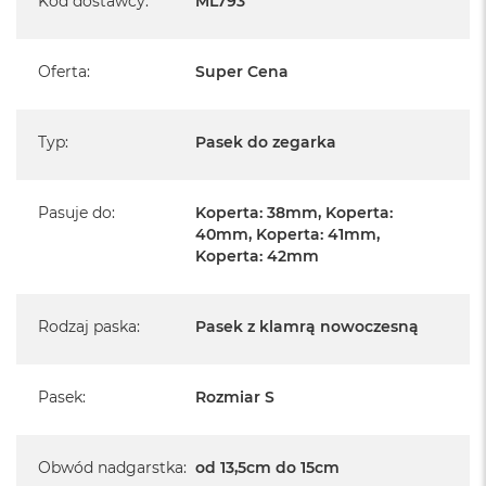
Kod dostawcy
:
ML793
A
i
r
Oferta
:
Super Cena
M
a
c
Typ
:
Pasek do zegarka
B
o
o
Pasuje do
:
Koperta: 38mm, Koperta:
k
40mm, Koperta: 41mm,
A
i
Koperta: 42mm
r
M
5
Rodzaj paska
:
Pasek z klamrą nowoczesną
M
a
c
Pasek
:
Rozmiar S
B
o
o
Obwód nadgarstka
:
od 13,5cm do 15cm
k