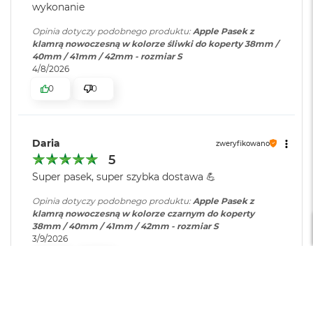
r
wykonanie
e
b
Opinia dotyczy podobnego produktu:
Apple Pasek z
r
klamrą nowoczesną w kolorze śliwki do koperty 38mm /
n
40mm / 41mm / 42mm - rozmiar S
y
4/8/2026
0
0
M
a
c
B
o
Daria
zweryfikowano
o
5
k
Super pasek, super szybka dostawa 💪
A
i
Opinia dotyczy podobnego produktu:
Apple Pasek z
r
klamrą nowoczesną w kolorze czarnym do koperty
Z
38mm / 40mm / 41mm / 42mm - rozmiar S
ł
3/9/2026
o
t
0
0
y
W
e
Anna
zweryfikowano