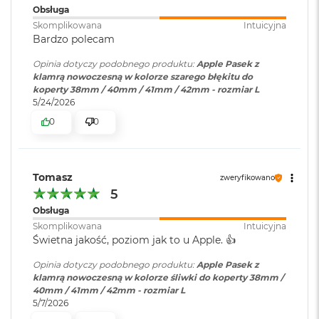
i
Obsługa
r
Skomplikowana
Intuicyjna
K
Bardzo polecam
s
i
Opinia dotyczy podobnego produktu:
Apple Pasek z
ę
klamrą nowoczesną w kolorze szarego błękitu do
ż
koperty 38mm / 40mm / 41mm / 42mm - rozmiar L
y
5/24/2026
c
0
0
o
w
a
P
o
Tomasz
zweryfikowano
ś
5
w
Obsługa
i
a
Skomplikowana
Intuicyjna
t
Świetna jakość, poziom jak to u Apple. 👍️
a
Opinia dotyczy podobnego produktu:
Apple Pasek z
klamrą nowoczesną w kolorze śliwki do koperty 38mm /
M
40mm / 41mm / 42mm - rozmiar L
a
5/7/2026
c
B