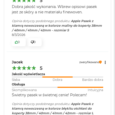
5
o
Dobra jakość wykonania. Wbrew opisowi pasek
k
jest ze skóry a nie materiału finewoven.
A
i
Opinia dotyczy podobnego produktu:
Apple Pasek z
r
klamrą nowoczesną w kolorze maliny do koperty 38mm
1
/ 40mm / 41mm / 42mm - rozmiar S
5
8/3/2026
W
0
0
e
d
ł
u
Jacek
zweryfikowano
g
5
k
o
Jakość wyświetlacza
l
Słaba
Dobra
Bardzo dobra
o
Obsługa
r
Skomplikowana
Intuicyjna
u
Świetny pasek w świetnej cenie! Polecam!
M
Opinia dotyczy podobnego produktu:
Apple Pasek z
a
klamrą nowoczesną w kolorze błękitu otchłani do
c
koperty 38mm / 40mm / 41mm / 42mm - rozmiar L