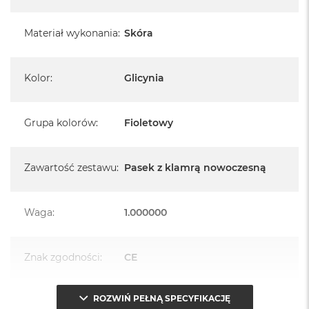
A
i
r
Materiał wykonania
:
Skóra
M
4
Kolor
:
Glicynia
M
a
c
B
Grupa kolorów
:
Fioletowy
o
o
k
A
Zawartość zestawu
:
Pasek z klamrą nowoczesną
i
r
M
Waga
:
1.000000
3
M
a
Znak zgodności
:
CE
c
B
o
ROZWIŃ PEŁNĄ SPECYFIKACJĘ
Opakowanie
Serwisowe
o