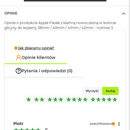
(pudełko)
:
k
A
i
OPINIE
r
Opinie o produkcie Apple Pasek z klamrą nowoczesną w kolorze
M
glicyny do koperty 38mm / 40mm / 41mm / 42mm - rozmiar S
2
M
a
Jak zbieramy opinie?
c
B
Opinie klientów
o
o
Pytania i odpowiedzi (0)
k
A
i
r
Wyczyść
Szukaj
1
3
M
a
c
Piotr
B
zweryfikowano
o