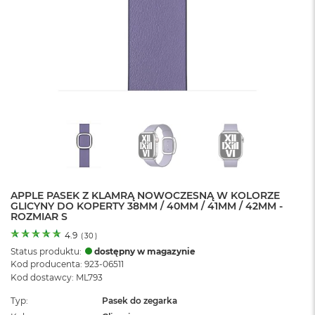
o
l
o
r
u
M
a
c
B
o
o
k
N
e
APPLE PASEK Z KLAMRĄ NOWOCZESNĄ W KOLORZE
o
GLICYNY DO KOPERTY 38MM / 40MM / 41MM / 42MM -
C
ROZMIAR S
y
t
4.9
(
30
)
r
Status produktu:
dostępny w magazynie
u
Kod producenta: 923-06511
s
Kod dostawcy: ML793
o
w
Typ
Pasek do zegarka
o