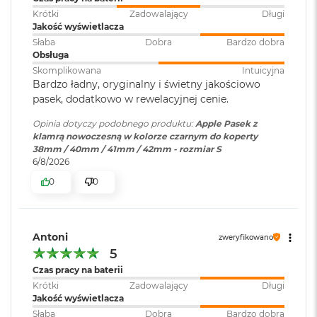
r
Krótki
Zadowalający
Długi
G
Jakość wyświetlacza
w
Słaba
Dobra
Bardzo dobra
i
Obsługa
e
z
Skomplikowana
Intuicyjna
d
Bardzo ładny, oryginalny i świetny jakościowo
n
pasek, dodatkowo w rewelacyjnej cenie.
a
s
Opinia dotyczy podobnego produktu:
Apple Pasek z
z
klamrą nowoczesną w kolorze czarnym do koperty
a
38mm / 40mm / 41mm / 42mm - rozmiar S
r
6/8/2026
o
0
0
ś
ć
M
a
Antoni
zweryfikowano
c
5
B
Czas pracy na baterii
o
Krótki
Zadowalający
Długi
o
Jakość wyświetlacza
k
A
Słaba
Dobra
Bardzo dobra