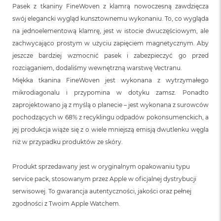
n
Pasek z tkaniny FineWoven z klamrą nowoczesną zawdzięcza
o
swój elegancki wygląd kunsztownemu wykonaniu. To, co wygląda
ś
c
na jednoelementową klamrę, jest w istocie dwuczęściowym, ale
i
zachwycająco prostym w użyciu zapięciem magnetycznym. Aby
d
jeszcze bardziej wzmocnić pasek i zabezpieczyć go przed
y
s
rozciąganiem, dodaliśmy wewnętrzną warstwę Vectranu.
k
Miękka tkanina FineWoven jest wykonana z wytrzymałego
u
mikrodiagonalu i przypomina w dotyku zamsz. Ponadto
M
zaprojektowano ją z myślą o planecie – jest wykonana z surowców
a
pochodzących w 68% z recyklingu odpadów pokonsumenckich, a
c
B
jej produkcja wiąże się z o wiele mniejszą emisją dwutlenku węgla
o
niż w przypadku produktów ze skóry.
o
k
N
Produkt sprzedawany jest w oryginalnym opakowaniu typu
e
service pack, stosowanym przez Apple w oficjalnej dystrybucji
o
2
serwisowej. To gwarancja autentyczności, jakości oraz pełnej
5
zgodności z Twoim Apple Watchem.
6
G