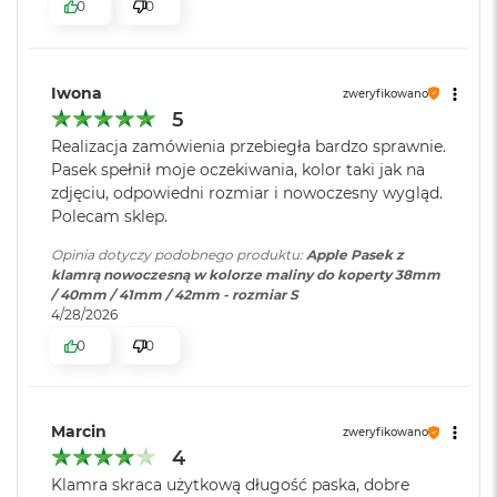
0
0
o
o
k
A
Iwona
zweryfikowano
i
5
r
P
Realizacja zamówienia przebiegła bardzo sprawnie.
ó
Pasek spełnił moje oczekiwania, kolor taki jak na
ł
zdjęciu, odpowiedni rozmiar i nowoczesny wygląd.
n
Polecam sklep.
o
c
Opinia dotyczy podobnego produktu:
Apple Pasek z
klamrą nowoczesną w kolorze maliny do koperty 38mm
M
/ 40mm / 41mm / 42mm - rozmiar S
a
4/28/2026
c
B
0
0
o
o
k
A
Marcin
zweryfikowano
i
4
r
S
Klamra skraca użytkową długość paska, dobre