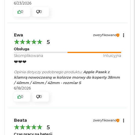
B
6/23/2026
o
0
0
o
k
A
i
r
Ewa
zweryfikowano
B
5
ł
Obsługa
ę
k
Skomplikowana
Intuicyjna
i
❤️❤️❤️
t
n
Opinia dotyczy podobnego produktu:
Apple Pasek z
y
klamrą nowoczesną w kolorze morwy do koperty 38mm
/ 40mm / 41mm / 42mm - rozmiar S
M
6/18/2026
a
0
0
c
B
o
o
Beata
k
zweryfikowano
A
5
i
Czas pracy na baterii