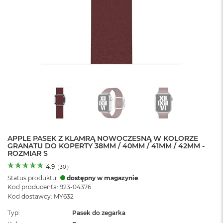
o
l
o
r
u
M
a
c
B
o
o
k
N
e
APPLE PASEK Z KLAMRĄ NOWOCZESNĄ W KOLORZE
o
GRANATU DO KOPERTY 38MM / 40MM / 41MM / 42MM -
C
ROZMIAR S
y
t
4.9
(
30
)
r
Status produktu:
dostępny w magazynie
u
Kod producenta: 923-04376
s
Kod dostawcy: MY632
o
w
Typ
Pasek do zegarka
o