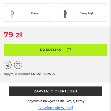
ó
ż
Kreda
Jasny błękit
M
a
c
B
79 zł
o
o
k
N
DO KOSZYKA
e
o
I
n
d
zapytaj o produkt
+48 22 100 25 55
y
g
o
ZAPYTAJ O OFERTĘ B2B
M
a
Indywidualna wycena dla Twojej firmy
c
B
Dowiedz się więcej