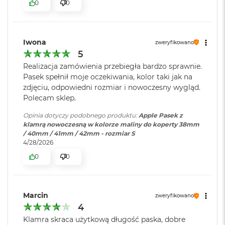
0
0
o
o
k
A
Iwona
zweryfikowano
i
5
r
P
Realizacja zamówienia przebiegła bardzo sprawnie.
ó
Pasek spełnił moje oczekiwania, kolor taki jak na
ł
zdjęciu, odpowiedni rozmiar i nowoczesny wygląd.
n
Polecam sklep.
o
c
Opinia dotyczy podobnego produktu:
Apple Pasek z
klamrą nowoczesną w kolorze maliny do koperty 38mm
M
/ 40mm / 41mm / 42mm - rozmiar S
a
4/28/2026
c
B
0
0
o
o
k
A
Marcin
zweryfikowano
i
4
r
S
Klamra skraca użytkową długość paska, dobre