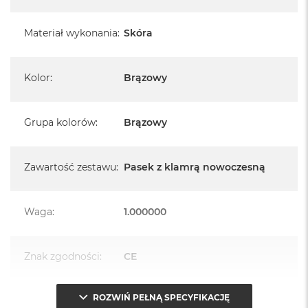
A
i
r
Materiał wykonania
:
Skóra
M
4
Kolor
:
Brązowy
M
a
c
B
Grupa kolorów
:
Brązowy
o
o
k
A
Zawartość zestawu
:
Pasek z klamrą nowoczesną
i
r
M
Waga
:
1.000000
3
M
a
Znak zgodności
:
CE
c
B
o
ROZWIŃ PEŁNĄ SPECYFIKACJĘ
Opakowanie
Serwisowe
o