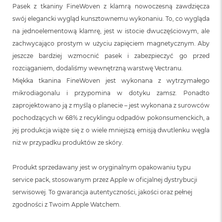
n
Pasek z tkaniny FineWoven z klamrą nowoczesną zawdzięcza
o
swój elegancki wygląd kunsztownemu wykonaniu. To, co wygląda
ś
c
na jednoelementową klamrę, jest w istocie dwuczęściowym, ale
i
zachwycająco prostym w użyciu zapięciem magnetycznym. Aby
d
jeszcze bardziej wzmocnić pasek i zabezpieczyć go przed
y
s
rozciąganiem, dodaliśmy wewnętrzną warstwę Vectranu.
k
Miękka tkanina FineWoven jest wykonana z wytrzymałego
u
mikrodiagonalu i przypomina w dotyku zamsz. Ponadto
M
zaprojektowano ją z myślą o planecie – jest wykonana z surowców
a
pochodzących w 68% z recyklingu odpadów pokonsumenckich, a
c
B
jej produkcja wiąże się z o wiele mniejszą emisją dwutlenku węgla
o
niż w przypadku produktów ze skóry.
o
k
N
Produkt sprzedawany jest w oryginalnym opakowaniu typu
e
service pack, stosowanym przez Apple w oficjalnej dystrybucji
o
2
serwisowej. To gwarancja autentyczności, jakości oraz pełnej
5
zgodności z Twoim Apple Watchem.
6
G