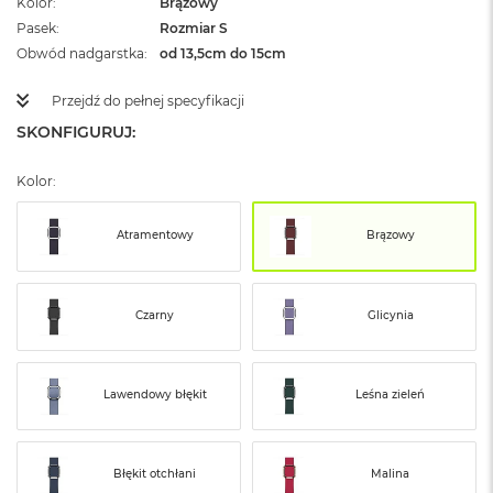
Kolor
Brązowy
ż
Pasek
Rozmiar S
ó
ł
Obwód nadgarstka
od 13,5cm do 15cm
t
y
Przejdź do pełnej specyfikacji
SKONFIGURUJ:
M
a
c
Kolor:
B
o
o
Atramentowy
Brązowy
k
N
e
o
Czarny
Glicynia
S
u
b
t
Lawendowy błękit
Leśna zieleń
e
l
n
y
Błękit otchłani
Malina
R