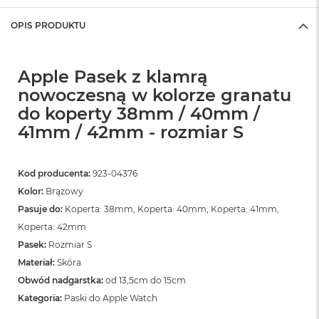
o
o
OPIS PRODUKTU
k
N
e
o
Apple Pasek z klamrą
S
nowoczesną w kolorze granatu
r
e
do koperty 38mm / 40mm /
b
41mm / 42mm - rozmiar S
r
n
y
Kod producenta:
923-04376
W
Kolor:
Brązowy
e
d
Pasuje do:
Koperta: 38mm, Koperta: 40mm, Koperta: 41mm,
ł
Koperta: 42mm
u
Pasek:
Rozmiar S
g
p
Materiał:
Skóra
o
Obwód nadgarstka:
od 13,5cm do 15cm
j
e
Kategoria:
Paski do Apple Watch
m