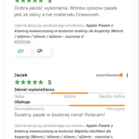
5
o
Dobra jakość wykonania. Wbrew opisowi pasek
k
jest ze skóry a nie materiału finewoven.
A
i
Opinia dotyczy podobnego produktu:
Apple Pasek z
r
klamrą nowoczesną w kolorze maliny do koperty 38mm
1
/ 40mm / 41mm / 42mm - rozmiar S
5
8/3/2026
W
0
0
e
d
ł
u
Jacek
zweryfikowano
g
5
k
o
Jakość wyświetlacza
l
Słaba
Dobra
Bardzo dobra
o
Obsługa
r
Skomplikowana
Intuicyjna
u
Świetny pasek w świetnej cenie! Polecam!
M
Opinia dotyczy podobnego produktu:
Apple Pasek z
a
klamrą nowoczesną w kolorze błękitu otchłani do
c
koperty 38mm / 40mm / 41mm / 42mm - rozmiar L