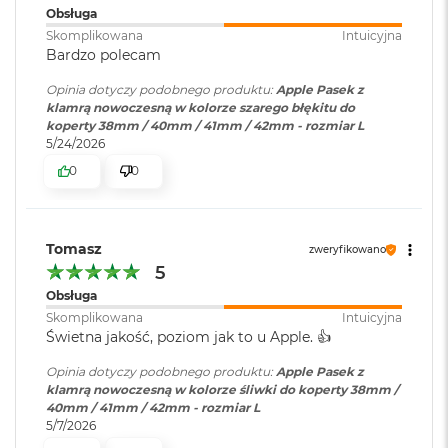
i
Obsługa
r
Skomplikowana
Intuicyjna
K
Bardzo polecam
s
i
Opinia dotyczy podobnego produktu:
Apple Pasek z
ę
klamrą nowoczesną w kolorze szarego błękitu do
ż
koperty 38mm / 40mm / 41mm / 42mm - rozmiar L
y
5/24/2026
c
0
0
o
w
a
P
o
Tomasz
zweryfikowano
ś
5
w
Obsługa
i
a
Skomplikowana
Intuicyjna
t
Świetna jakość, poziom jak to u Apple. 👍️
a
Opinia dotyczy podobnego produktu:
Apple Pasek z
klamrą nowoczesną w kolorze śliwki do koperty 38mm /
M
40mm / 41mm / 42mm - rozmiar L
a
5/7/2026
c
B