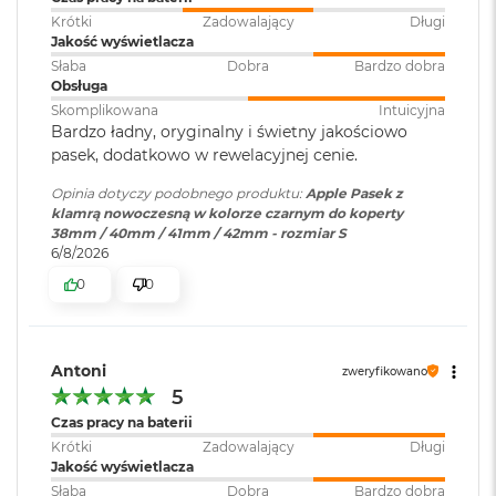
r
Krótki
Zadowalający
Długi
G
Jakość wyświetlacza
w
Słaba
Dobra
Bardzo dobra
i
Obsługa
e
z
Skomplikowana
Intuicyjna
d
Bardzo ładny, oryginalny i świetny jakościowo
n
pasek, dodatkowo w rewelacyjnej cenie.
a
s
Opinia dotyczy podobnego produktu:
Apple Pasek z
z
klamrą nowoczesną w kolorze czarnym do koperty
a
38mm / 40mm / 41mm / 42mm - rozmiar S
r
6/8/2026
o
0
0
ś
ć
M
a
Antoni
zweryfikowano
c
5
B
Czas pracy na baterii
o
Krótki
Zadowalający
Długi
o
Jakość wyświetlacza
k
A
Słaba
Dobra
Bardzo dobra