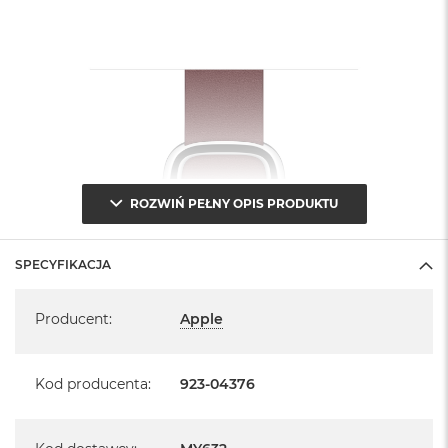
B
M
a
c
B
o
o
k
N
e
ROZWIŃ PEŁNY OPIS PRODUKTU
o
5
1
2
SPECYFIKACJA
G
Specyfikacja
B
Producent
:
Apple
M
a
c
Kod producenta
:
923-04376
B
o
o
k