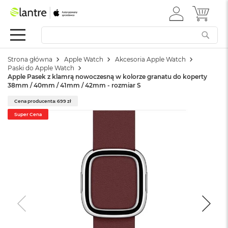
ZALOGUJ
MÓJ 
Apple
SIĘ
Festiwal
Mac
Strona główna
Apple Watch
Akcesoria Apple Watch
M
Paski do Apple Watch
a
Apple Pasek z klamrą nowoczesną w kolorze granatu do koperty
c
38mm / 40mm / 41mm / 42mm - rozmiar S
B
o
Cena producenta: 699 zł
o
Super Cena
k
N
e
o
W
e
d
ł
u
g
k