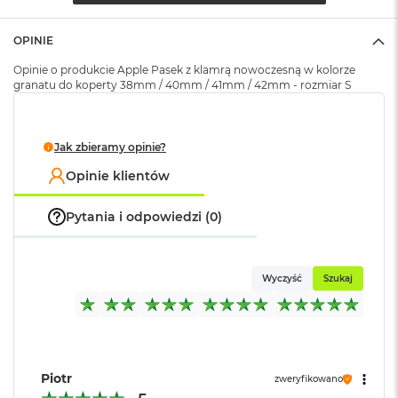
(pudełko)
:
k
A
i
OPINIE
r
Opinie o produkcie Apple Pasek z klamrą nowoczesną w kolorze
M
granatu do koperty 38mm / 40mm / 41mm / 42mm - rozmiar S
2
M
a
Jak zbieramy opinie?
c
B
Opinie klientów
o
o
Pytania i odpowiedzi (0)
k
A
i
r
Wyczyść
Szukaj
1
3
M
a
c
Piotr
B
zweryfikowano
o