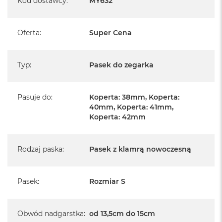
Kod dostawcy
:
MY632
A
i
r
Oferta
:
Super Cena
M
a
c
Typ
:
Pasek do zegarka
B
o
o
Pasuje do
:
Koperta: 38mm, Koperta:
k
40mm, Koperta: 41mm,
A
i
Koperta: 42mm
r
M
5
Rodzaj paska
:
Pasek z klamrą nowoczesną
M
a
c
Pasek
:
Rozmiar S
B
o
o
Obwód nadgarstka
:
od 13,5cm do 15cm
k