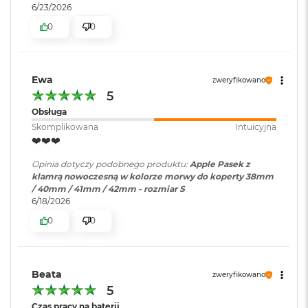
B
6/23/2026
o
0
0
o
k
A
i
r
Ewa
zweryfikowano
B
5
ł
Obsługa
ę
k
Skomplikowana
Intuicyjna
i
❤️❤️❤️
t
n
Opinia dotyczy podobnego produktu:
Apple Pasek z
y
klamrą nowoczesną w kolorze morwy do koperty 38mm
/ 40mm / 41mm / 42mm - rozmiar S
M
6/18/2026
a
0
0
c
B
o
o
Beata
k
zweryfikowano
A
5
i
Czas pracy na baterii