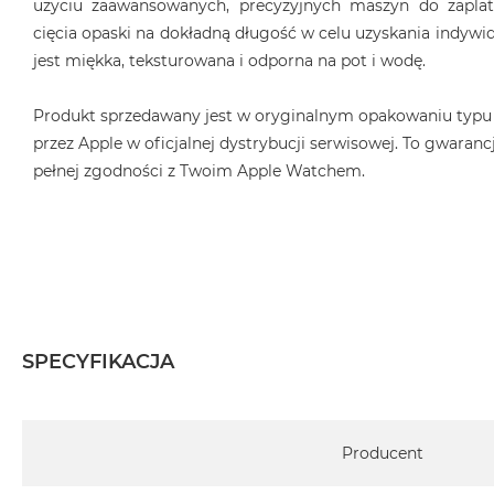
użyciu zaawansowanych, precyzyjnych maszyn do zaplat
MacBook
cięcia opaski na dokładną długość w celu uzyskania indyw
Air
jest miękka, teksturowana i odporna na pot i wodę.
32GB
RAM
Produkt sprzedawany jest w oryginalnym opakowaniu typu
Według
przez Apple w oficjalnej dystrybucji serwisowej. To gwarancj
pojemności
pełnej zgodności z Twoim Apple Watchem.
dysku
MacBook
Air
256GB
MacBook
Air
512GB
SPECYFIKACJA
MacBook
Air
1TB
Specyfikacja
Producent
MacBook
Air