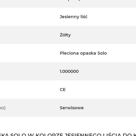
Jesienny liść
Żółty
Pleciona opaska Solo
1.000000
CE
ko)
Serwisowe
KA SOLO W KOLORZE JESIENNEGO LIŚCIA DO K