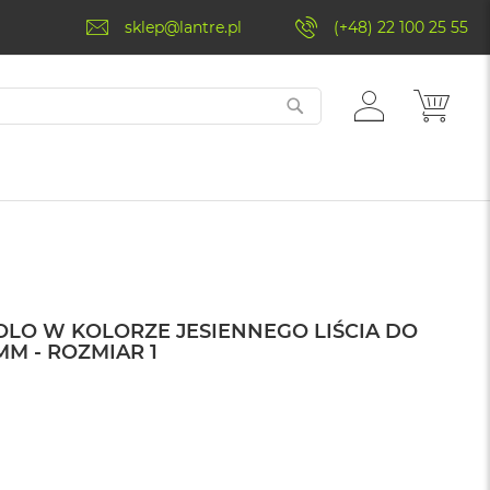
sklep@lantre.pl
(+48) 22 100 25 55
ZALOGUJ
MÓJ 
SIĘ
OLO W KOLORZE JESIENNEGO LIŚCIA DO
MM - ROZMIAR 1