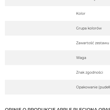
MacBook
Pro
Kolor
Gwiezdna
szarość
Grupa kolorów
MacBook
Pro
Srebrny
Zawartość zestawu
Według
pamięci
Waga
RAM
MacBook
Pro
Znak zgodności
8GB
RAM
Opakowanie (pudeł
MacBook
Pro
16GB
RAM
OPINIE O PRODUKCIE APPLE PLECIONA OPAS