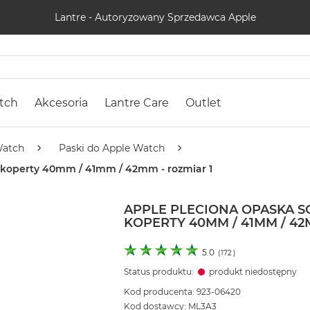
Lantre - Autoryzowany Sprzedawca Apple
tch
Akcesoria
Lantre Care
Outlet
Watch
Paski do Apple Watch
do koperty 40mm / 41mm / 42mm - rozmiar 1
APPLE PLECIONA OPASKA S
KOPERTY 40MM / 41MM / 42
5.0
(
172
)
Status produktu:
produkt niedostępny
Kod producenta: 923-06420
Kod dostawcy: ML3A3