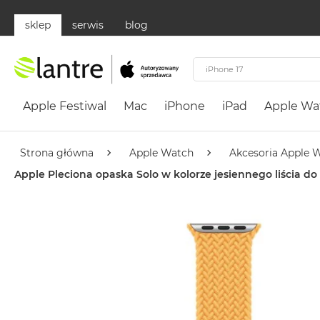
sklep
serwis
blog
Apple
Festiwal
Apple Festiwal
Mac
iPhone
iPad
Apple Wa
Mac
MacBook
Neo
Strona główna
Apple Watch
Akcesoria Apple 
Według
Apple Pleciona opaska Solo w kolorze jesiennego liścia 
koloru
MacBook
Neo
Cytrusowożółty
MacBook
Neo
Subtelny
Róż