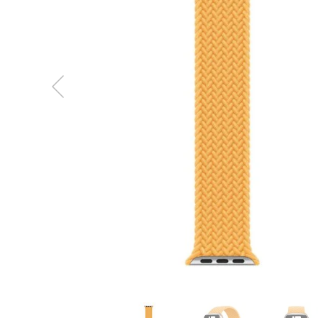
MacBook
Neo
Indygo
MacBook
Neo
Srebrny
Według
pojemności
dysku
MacBook
Neo
256GB
MacBook
Neo
512GB
MacBook
Air
MacBook