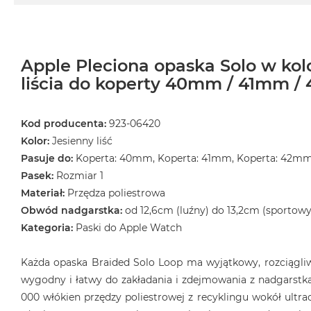
MacBook
Air
Złoty
Apple Pleciona opaska Solo w kol
Według
liścia do koperty 40mm / 41mm / 
pamięci
RAM
MacBook
Kod producenta:
923-06420
Air
Kolor:
Jesienny liść
8GB
Pasuje do:
Koperta: 40mm, Koperta: 41mm, Koperta: 42m
RAM
Pasek:
Rozmiar 1
MacBook
Materiał:
Przędza poliestrowa
Air
Obwód nadgarstka:
od 12,6cm (luźny) do 13,2cm (sportowy
16GB
Kategoria:
Paski do Apple Watch
RAM
MacBook
Każda opaska Braided Solo Loop ma wyjątkowy, rozciągliwy
Air
wygodny i łatwy do zakładania i zdejmowania z nadgarstka
24GB
000 włókien przędzy poliestrowej z recyklingu wokół ultrac
RAM