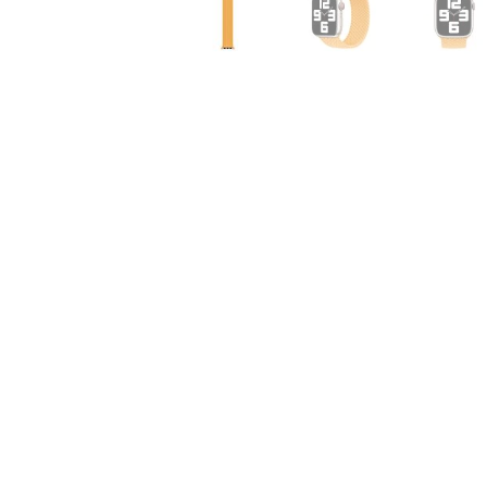
Air
M5
MacBook
Air
M4
MacBook
Air
M3
MacBook
Air
M2
MacBook
Air
13
MacBook
Air
15