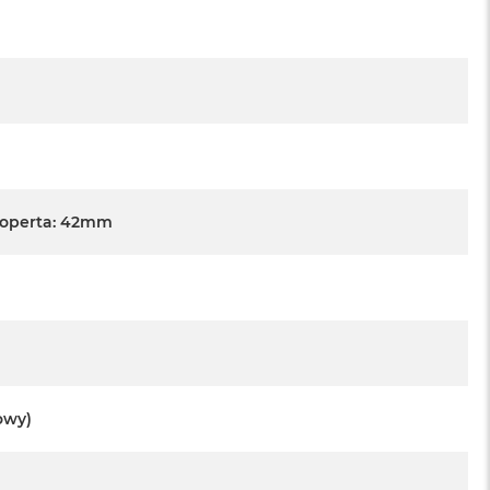
Koperta: 42mm
owy)