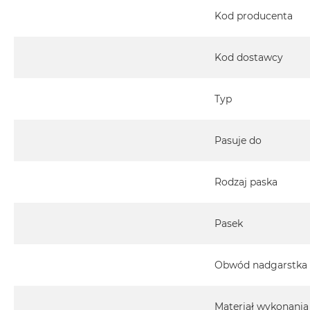
2TB
Kod producenta
MacBook
Air
Kod dostawcy
4TB
MacBook
Pro
Typ
MacBook
Pro
Pasuje do
14
MacBook
Rodzaj paska
Pro
16
Według
Pasek
koloru
MacBook
Obwód nadgarstka
Pro
Gwiezdna
Czerń
Materiał wykonania