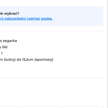
sek wybrać?
bierz odpowiedni rozmiar paska.
o zegarka
 liść
 1
m (luźny) do 13,2cm (sportowy)