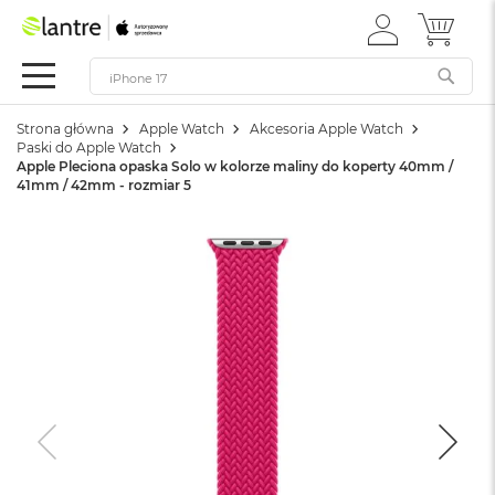
ZALOGUJ
MÓJ 
Apple
SIĘ
Festiwal
Mac
Strona główna
Apple Watch
Akcesoria Apple Watch
M
Paski do Apple Watch
a
Apple Pleciona opaska Solo w kolorze maliny do koperty 40mm /
c
41mm / 42mm - rozmiar 5
B
o
o
k
N
e
o
W
e
d
ł
u
g
k