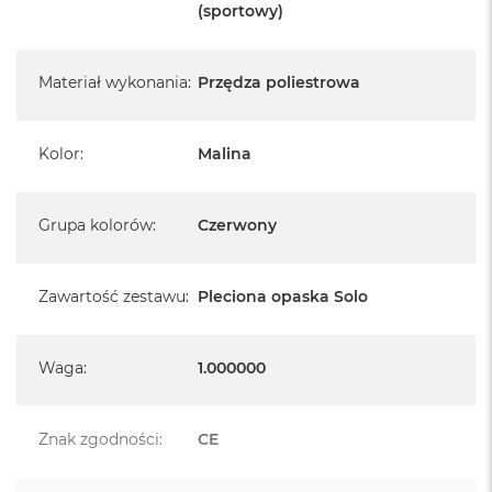
A
(sportowy)
i
r
M
Materiał wykonania
:
Przędza poliestrowa
4
M
a
Kolor
:
Malina
c
B
o
o
Grupa kolorów
:
Czerwony
k
A
i
Zawartość zestawu
:
Pleciona opaska Solo
r
M
3
Waga
:
1.000000
M
a
c
Znak zgodności
:
CE
B
o
o