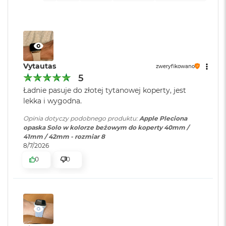
o
k
A
i
r
1
5
Vytautas
zweryfikowano
5
W
Ładnie pasuje do złotej tytanowej koperty, jest
e
d
lekka i wygodna.
ł
u
Opinia dotyczy podobnego produktu:
Apple Pleciona
g
opaska Solo w kolorze beżowym do koperty 40mm /
k
41mm / 42mm - rozmiar 8
o
8/7/2026
l
0
0
o
r
u
M
a
c