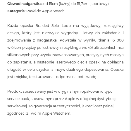
n
Obwód nadgarstka:
od 15cm (luźny) do 15,7cm (sportowy)
o
Kategoria:
Paski do Apple Watch
ś
c
i
Każda opaska Braided Solo Loop ma wyjątkowy, rozciągliwy
d
design, który jest niezwykle wygodny i łatwy do zakładania i
y
s
zdejmowania z nadgarstka. Powstała w wyniku tkania 16 000
k
włókien przędzy poliestrowej z recyklingu wokół ultracienkich nici
u
silikonowych przy użyciu zaawansowanych, precyzyjnych maszyn
M
do zaplatania, a następnie laserowego cięcia opaski na dokładną
a
długość w celu uzyskania indywidualnego dopasowania. Opaska
c
B
jest miękka, teksturowana i odporna na pot i wodę.
o
o
Produkt sprzedawany jest w oryginalnym opakowaniu typu
k
N
service pack, stosowanym przez Apple w oficjalnej dystrybucji
e
serwisowej. To gwarancja autentyczności, jakości oraz pełnej
o
2
zgodności z Twoim Apple Watchem.
5
6
G