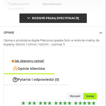
k
Opakowanie
Serwisowe
A
(pudełko)
:
i
r
ROZWIŃ PEŁNĄ SPECYFIKACJĘ
M
2
M
OPINIE
a
Opinie o produkcie Apple Pleciona opaska Solo w kolorze maliny do
c
koperty 40mm / 41mm / 42mm - rozmiar 5
B
o
o
k
Jak zbieramy opinie?
A
i
Opinie klientów
r
1
3
Pytania i odpowiedzi (0)
M
a
Wyczyść
Szukaj
c
B
o