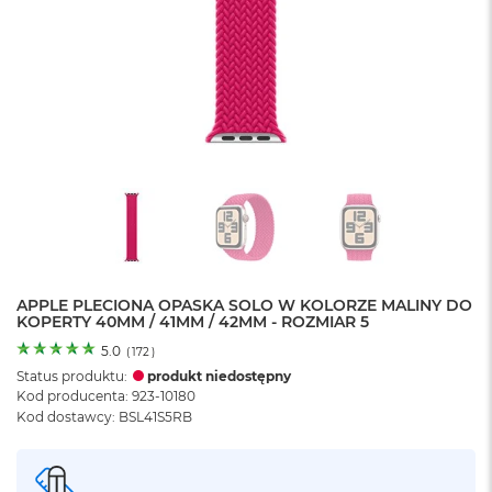
o
l
o
r
u
M
a
c
B
o
o
k
N
e
APPLE PLECIONA OPASKA SOLO W KOLORZE MALINY DO
o
KOPERTY 40MM / 41MM / 42MM - ROZMIAR 5
C
y
5.0
(
172
)
t
Status produktu:
produkt niedostępny
r
Kod producenta: 923-10180
u
Kod dostawcy: BSL41S5RB
s
o
w
o