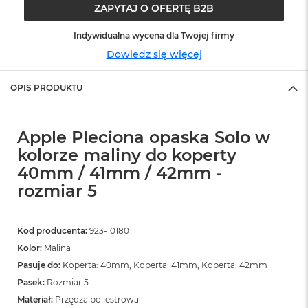
o
ZAPYTAJ O OFERTĘ B2B
o
k
Indywidualna wycena dla Twojej firmy
N
e
Dowiedz się więcej
o
S
r
OPIS PRODUKTU
e
b
r
Apple Pleciona opaska Solo w
n
y
kolorze maliny do koperty
40mm / 41mm / 42mm -
W
rozmiar 5
e
d
ł
u
Kod producenta:
923-10180
g
Kolor:
Malina
p
o
Pasuje do:
Koperta: 40mm, Koperta: 41mm, Koperta: 42mm
j
Pasek:
Rozmiar 5
e
m
Materiał:
Przędza poliestrowa