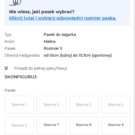
ż
ó
Nie wiesz, jaki pasek wybrać?
ł
Kliknij tutaj i wybierz odpowiedni rozmiar paska.
t
y
Typ
Pasek do zegarka
M
a
Kolor
Malina
c
Pasek
Rozmiar 5
B
Obwód nadgarstka
od 15cm (luźny) do 15,7cm (sportowy)
o
o
Przejdź do pełnej specyfikacji
k
N
SKONFIGURUJ:
e
o
S
Pasek:
u
b
Rozmiar 1
Rozmiar 2
Rozmiar 3
Rozmiar 5
t
e
l
n
Rozmiar 7
Rozmiar 8
Rozmiar 9
Rozmiar 6
y
R