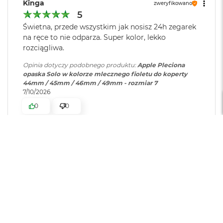
B
Kinga
zweryfikowano
o
5
o
Świetna, przede wszystkim jak nosisz 24h zegarek
k
na ręce to nie odparza. Super kolor, lekko
A
i
rozciągliwa.
r
B
Opinia dotyczy podobnego produktu:
Apple Pleciona
ł
opaska Solo w kolorze mlecznego fioletu do koperty
ę
44mm / 45mm / 46mm / 49mm - rozmiar 7
k
7/10/2026
i
0
0
t
n
y
piotr
zweryfikowano
M
a
5
c
Opaska trzyma podane wymiary. Wysoka jakość.
B
o
Opinia dotyczy podobnego produktu:
Apple Pleciona
o
opaska Solo w kolorze gujawy do koperty 44mm / 45mm
k
/ 46mm / 49mm - rozmiar 12
A
8/7/2026
i