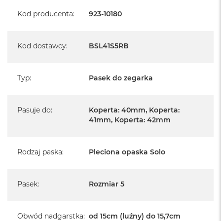
A
Kod producenta
:
923-10180
i
r
M
Kod dostawcy
:
BSL41S5RB
a
c
B
Typ
:
Pasek do zegarka
o
o
k
A
Pasuje do
:
Koperta: 40mm, Koperta:
i
41mm, Koperta: 42mm
r
M
5
Rodzaj paska
:
Pleciona opaska Solo
M
a
c
Pasek
:
Rozmiar 5
B
o
o
k
Obwód nadgarstka
:
od 15cm (luźny) do 15,7cm