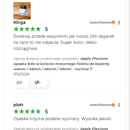
B
o
o
k
A
Kinga
zweryfikowano
i
5
r
Świetna, przede wszystkim jak nosisz 24h zegarek
B
na ręce to nie odparza. Super kolor, lekko
ł
ę
rozciągliwa.
k
i
Opinia dotyczy podobnego produktu:
Apple Pleciona
t
opaska Solo w kolorze mlecznego fioletu do koperty
n
44mm / 45mm / 46mm / 49mm - rozmiar 7
y
7/10/2026
0
0
M
a
c
B
piotr
zweryfikowano
o
5
o
k
Opaska trzyma podane wymiary. Wysoka jakość.
A
i
Opinia dotyczy podobnego produktu:
Apple Pleciona