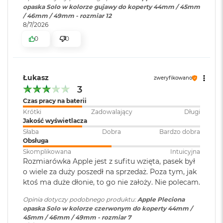
r
opaska Solo w kolorze gujawy do koperty 44mm / 45mm
G
/ 46mm / 49mm - rozmiar 12
w
8/7/2026
i
0
0
e
z
d
n
a
Łukasz
zweryfikowano
s
3
z
Czas pracy na baterii
a
r
Krótki
Zadowalający
Długi
o
Jakość wyświetlacza
ś
Słaba
Dobra
Bardzo dobra
ć
Obsługa
Skomplikowana
Intuicyjna
M
Rozmiarówka Apple jest z sufitu wzięta, pasek był
a
o wiele za duży poszedł na sprzedaż. Poza tym, jak
c
ktoś ma duże dłonie, to go nie założy. Nie polecam.
B
o
Opinia dotyczy podobnego produktu:
Apple Pleciona
o
opaska Solo w kolorze czerwonym do koperty 44mm /
k
45mm / 46mm / 49mm - rozmiar 7
A