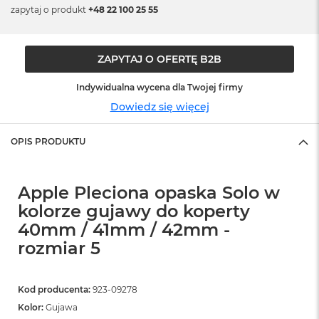
o
zapytaj o produkt
+48 22 100 25 55
o
k
N
e
ZAPYTAJ O OFERTĘ B2B
o
S
Indywidualna wycena dla Twojej firmy
r
e
Dowiedz się więcej
b
r
OPIS PRODUKTU
n
y
W
Apple Pleciona opaska Solo w
e
kolorze gujawy do koperty
d
ł
40mm / 41mm / 42mm -
u
rozmiar 5
g
p
o
j
Kod producenta:
923-09278
e
Kolor:
Gujawa
m