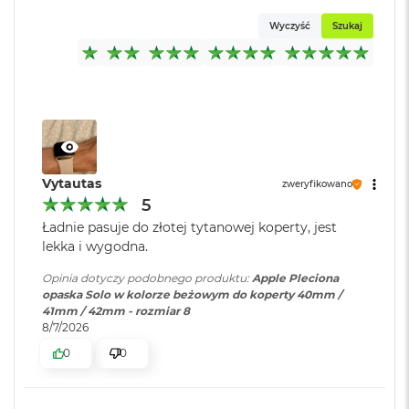
o
Wyczyść
Szukaj
k
A
i
r
1
5
W
e
d
Vytautas
zweryfikowano
ł
5
u
Ładnie pasuje do złotej tytanowej koperty, jest
g
k
lekka i wygodna.
o
l
Opinia dotyczy podobnego produktu:
Apple Pleciona
o
opaska Solo w kolorze beżowym do koperty 40mm /
r
41mm / 42mm - rozmiar 8
u
8/7/2026
0
0
M
a
c