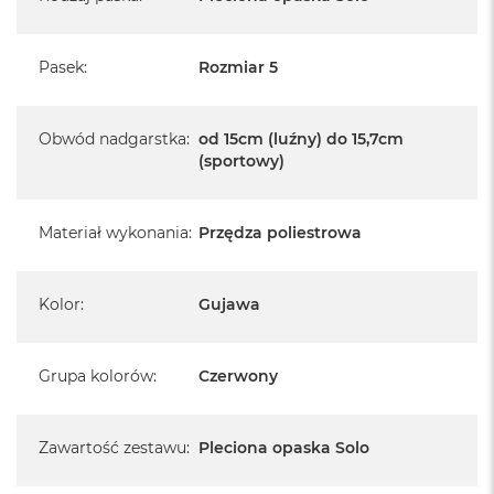
A
i
r
M
Pasek
:
Rozmiar 5
4
M
Obwód nadgarstka
:
od 15cm (luźny) do 15,7cm
a
(sportowy)
c
B
o
o
Materiał wykonania
:
Przędza poliestrowa
k
A
i
Kolor
:
Gujawa
r
M
3
Grupa kolorów
:
Czerwony
M
a
c
B
Zawartość zestawu
:
Pleciona opaska Solo
o
o