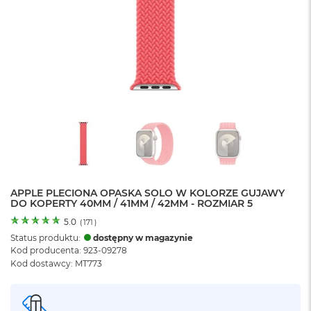
o
l
o
r
u
M
a
c
B
o
o
k
N
e
APPLE PLECIONA OPASKA SOLO W KOLORZE GUJAWY
o
DO KOPERTY 40MM / 41MM / 42MM - ROZMIAR 5
C
y
5.0
(
171
)
t
Status produktu:
dostępny w magazynie
r
Kod producenta: 923-09278
u
Kod dostawcy: MT773
s
o
w
o