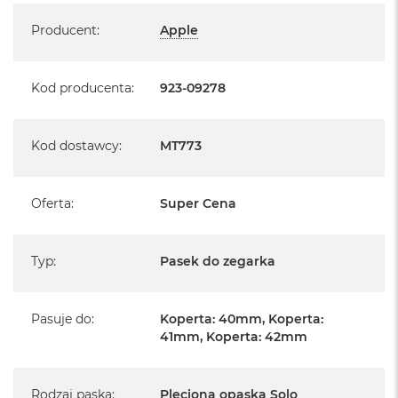
Specyfikacja
A
Producent
:
Apple
i
r
M
Kod producenta
:
923-09278
a
c
B
o
Kod dostawcy
:
MT773
o
k
A
Oferta
:
Super Cena
i
r
M
5
Typ
:
Pasek do zegarka
M
a
Pasuje do
:
Koperta: 40mm, Koperta:
c
41mm, Koperta: 42mm
B
o
o
k
Rodzaj paska
:
Pleciona opaska Solo