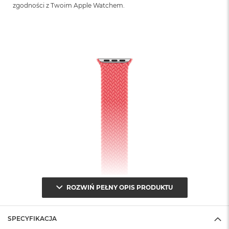
B
zgodności z Twoim Apple Watchem.
M
a
c
B
o
o
k
N
e
o
5
1
2
G
B
M
a
ROZWIŃ PEŁNY OPIS PRODUKTU
c
B
o
o
SPECYFIKACJA
k