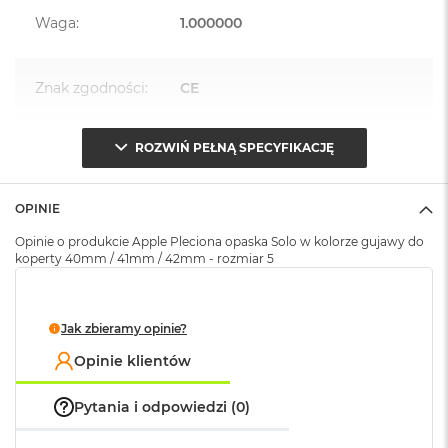
k
Waga
:
1.000000
A
i
r
M
Znak zgodności
:
CE
2
M
ROZWIŃ PEŁNĄ SPECYFIKACJĘ
Opakowanie
Serwisowe
a
(pudełko)
:
c
B
OPINIE
o
o
Opinie o produkcie Apple Pleciona opaska Solo w kolorze gujawy do
k
koperty 40mm / 41mm / 42mm - rozmiar 5
A
i
r
1
Jak zbieramy opinie?
3
Opinie klientów
M
a
Pytania i odpowiedzi (0)
c
B
o