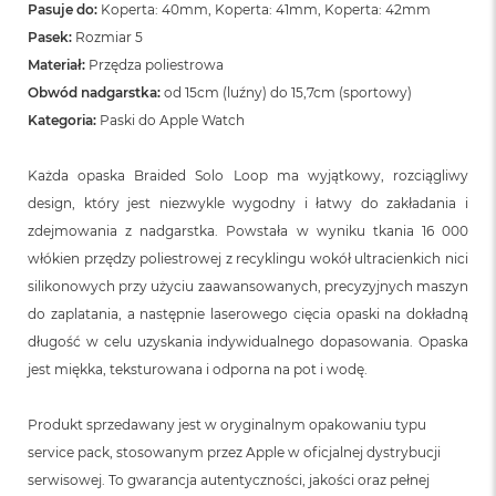
n
Pasuje do:
Koperta: 40mm, Koperta: 41mm, Koperta: 42mm
o
Pasek:
Rozmiar 5
ś
Materiał:
Przędza poliestrowa
c
i
Obwód nadgarstka:
od 15cm (luźny) do 15,7cm (sportowy)
d
Kategoria:
Paski do Apple Watch
y
s
k
Każda opaska Braided Solo Loop ma wyjątkowy, rozciągliwy
u
design, który jest niezwykle wygodny i łatwy do zakładania i
M
zdejmowania z nadgarstka. Powstała w wyniku tkania 16 000
a
włókien przędzy poliestrowej z recyklingu wokół ultracienkich nici
c
silikonowych przy użyciu zaawansowanych, precyzyjnych maszyn
B
o
do zaplatania, a następnie laserowego cięcia opaski na dokładną
o
długość w celu uzyskania indywidualnego dopasowania. Opaska
k
N
jest miękka, teksturowana i odporna na pot i wodę.
e
o
Produkt sprzedawany jest w oryginalnym opakowaniu typu
2
5
service pack, stosowanym przez Apple w oficjalnej dystrybucji
6
serwisowej. To gwarancja autentyczności, jakości oraz pełnej
G