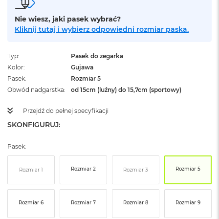
ż
ó
Nie wiesz, jaki pasek wybrać?
ł
Kliknij tutaj i wybierz odpowiedni rozmiar paska.
t
y
Typ
Pasek do zegarka
M
a
Kolor
Gujawa
c
Pasek
Rozmiar 5
B
Obwód nadgarstka
od 15cm (luźny) do 15,7cm (sportowy)
o
o
Przejdź do pełnej specyfikacji
k
N
SKONFIGURUJ:
e
o
S
Pasek:
u
b
Rozmiar 2
Rozmiar 5
Rozmiar 1
Rozmiar 3
t
e
l
n
Rozmiar 6
Rozmiar 7
Rozmiar 8
Rozmiar 9
y
R