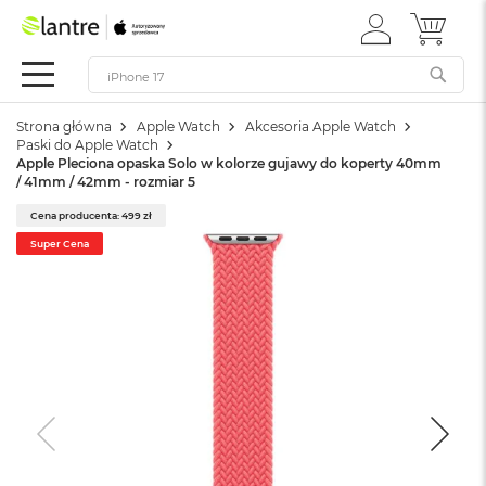
ZALOGUJ
MÓJ 
Apple
SIĘ
Festiwal
Mac
Strona główna
Apple Watch
Akcesoria Apple Watch
M
Paski do Apple Watch
a
Apple Pleciona opaska Solo w kolorze gujawy do koperty 40mm
c
/ 41mm / 42mm - rozmiar 5
B
o
Cena producenta: 499 zł
o
Super Cena
k
N
e
o
W
e
d
ł
u
g
k