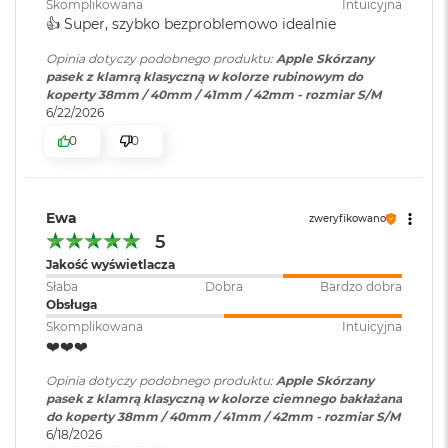
B
Skomplikowana
Intuicyjna
o
👍️ Super, szybko bezproblemowo idealnie
o
k
Opinia dotyczy podobnego produktu:
Apple Skórzany
A
pasek z klamrą klasyczną w kolorze rubinowym do
i
koperty 38mm / 40mm / 41mm / 42mm - rozmiar S/M
r
6/22/2026
B
0
0
ł
ę
k
i
Ewa
t
zweryfikowano
n
5
y
Jakość wyświetlacza
Słaba
Dobra
Bardzo dobra
M
Obsługa
a
Skomplikowana
Intuicyjna
c
❤️❤️❤️
B
o
Opinia dotyczy podobnego produktu:
Apple Skórzany
o
pasek z klamrą klasyczną w kolorze ciemnego bakłażana
k
do koperty 38mm / 40mm / 41mm / 42mm - rozmiar S/M
A
6/18/2026
i