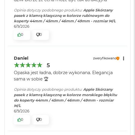
i
r
Opinia dotyczy podobnego produktu:
Apple Skórzany
K
pasek z klamrą klasyczną w kolorze rubinowym do
s
koperty 44mm / 45mm / 46mm / 49mm - rozmiar M/L
i
6/9/2026
ę
0
0
ż
y
c
o
w
Daniel
zweryfikowano
a
5
P
Opaska jest ładna, dobrze wykonana. Elegancja
o
sama w sobie 🏆
ś
w
Opinia dotyczy podobnego produktu:
Apple Skórzany
i
pasek z klamrą klasyczną w kolorze morskiego błękitu
a
do koperty 44mm / 45mm / 46mm / 49mm - rozmiar
t
M/L
a
6/9/2026
M
0
0
a
c
B