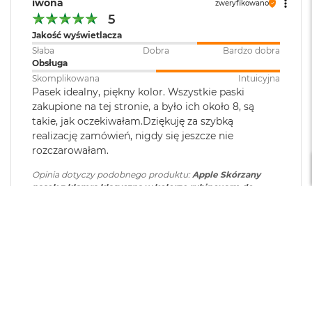
r
iwona
zweryfikowano
e
5
b
Jakość wyświetlacza
r
n
Słaba
Dobra
Bardzo dobra
y
Obsługa
Skomplikowana
Intuicyjna
M
Pasek idealny, piękny kolor. Wszystkie paski
a
zakupione na tej stronie, a było ich około 8, są
c
takie, jak oczekiwałam.Dziękuję za szybką
B
realizację zamówień, nigdy się jeszcze nie
o
rozczarowałam.
o
k
Opinia dotyczy podobnego produktu:
Apple Skórzany
A
pasek z klamrą klasyczną w kolorze rubinowym do
i
koperty 38mm / 40mm / 41mm / 42mm - rozmiar S/M
r
6/5/2026
Z
ł
0
0
o
t
y
Emanuela
zweryfikowano
W
5
e