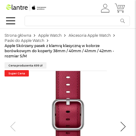
ZALOGUJ
MÓJ 
Apple
SIĘ
Festiwal
Mac
Strona główna
Apple Watch
Akcesoria Apple Watch
M
Paski do Apple Watch
a
Apple Skórzany pasek z klamrą klasyczną w kolorze
c
borówkowym do koperty 38mm / 40mm / 41mm / 42mm -
B
rozmiar S/M
o
o
Cena producenta: 699 zł
k
Super Cena
N
e
o
W
e
d
ł
u
g
k