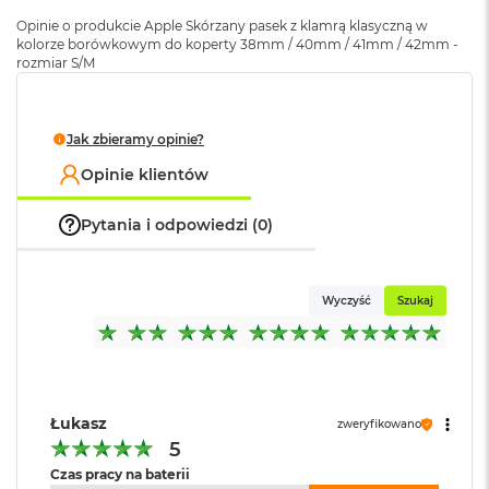
k
Opinie o produkcie Apple Skórzany pasek z klamrą klasyczną w
A
kolorze borówkowym do koperty 38mm / 40mm / 41mm / 42mm -
i
rozmiar S/M
r
M
2
Jak zbieramy opinie?
M
a
Opinie klientów
c
B
Pytania i odpowiedzi (0)
o
o
k
A
Wyczyść
Szukaj
i
r
1
3
M
Łukasz
zweryfikowano
a
c
5
B
Czas pracy na baterii
o