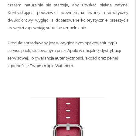
n
czasem naturalnie się starzeje, aby uzyskać piękną patynę.
o
ś
Kontrastująca podszewka wewnętrzna tworzy dramatyczny
c
dwukolorowy wygląd, a dopasowane kolorystycznie przeszycia
i
krawędzi zapewniają subtelne uzupełnienie.
d
y
s
Produkt sprzedawany jest w oryginalnym opakowaniu typu
k
service pack, stosowanym przez Apple w oficjalnej dystrybucji
u
serwisowej. To gwarancja autentyczności, jakości oraz pełnej
M
zgodności z Twoim Apple Watchem.
a
c
B
o
o
k
N
e
o
2
5
6
G