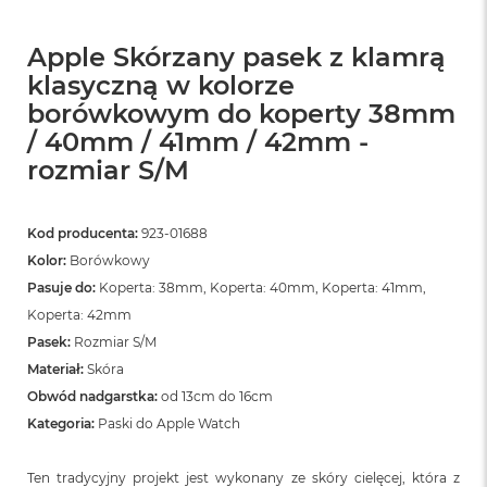
o
o
k
Apple Skórzany pasek z klamrą
N
klasyczną w kolorze
e
o
borówkowym do koperty 38mm
S
/ 40mm / 41mm / 42mm -
r
e
rozmiar S/M
b
r
n
Kod producenta:
923-01688
y
Kolor:
Borówkowy
W
Pasuje do:
Koperta: 38mm, Koperta: 40mm, Koperta: 41mm,
e
Koperta: 42mm
d
ł
Pasek:
Rozmiar S/M
u
Materiał:
Skóra
g
p
Obwód nadgarstka:
od 13cm do 16cm
o
Kategoria:
Paski do Apple Watch
j
e
m
Ten tradycyjny projekt jest wykonany ze skóry cielęcej, która z