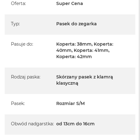
Oferta
:
Super Cena
A
i
r
Typ
:
Pasek do zegarka
M
a
c
Pasuje do
:
Koperta: 38mm, Koperta:
B
40mm, Koperta: 41mm,
o
o
Koperta: 42mm
k
A
i
Rodzaj paska
:
Skórzany pasek z klamrą
r
klasyczną
M
5
M
Pasek
:
Rozmiar S/M
a
c
B
Obwód nadgarstka
:
od 13cm do 16cm
o
o
k