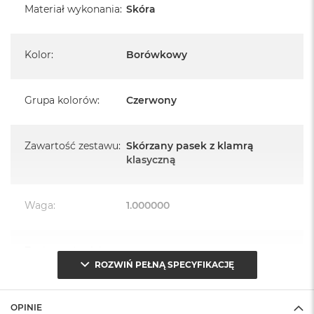
A
Materiał wykonania
:
Skóra
i
r
M
4
Kolor
:
Borówkowy
M
a
Grupa kolorów
:
Czerwony
c
B
o
o
Zawartość zestawu
:
Skórzany pasek z klamrą
k
klasyczną
A
i
r
Waga
:
1.000000
M
3
M
Znak zgodności
:
CE
a
ROZWIŃ PEŁNĄ SPECYFIKACJĘ
c
B
o
Opakowanie
Serwisowe
OPINIE
o
(pudełko)
: