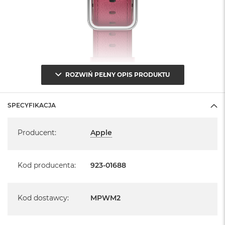
B
M
a
c
B
o
o
ROZWIŃ PEŁNY OPIS PRODUKTU
k
N
e
o
SPECYFIKACJA
5
Specyfikacja
1
Producent
:
Apple
2
G
B
Kod producenta
:
923-01688
M
a
c
B
Kod dostawcy
:
MPWM2
o
o
k