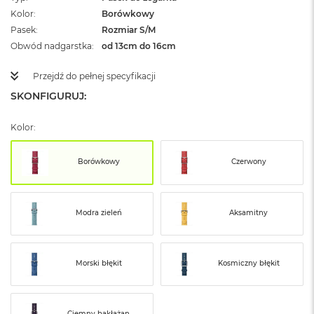
ż
Kolor
Borówkowy
ó
Pasek
Rozmiar S/M
ł
t
Obwód nadgarstka
od 13cm do 16cm
y
Przejdź do pełnej specyfikacji
M
SKONFIGURUJ:
a
c
B
Kolor:
o
o
k
Borówkowy
Czerwony
N
e
o
S
Modra zieleń
Aksamitny
u
b
t
e
Morski błękit
Kosmiczny błękit
l
n
y
R
Ciemny bakłażan