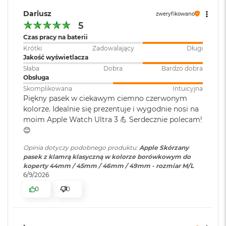
o
Dariusz
zweryfikowano
o
5
k
A
Czas pracy na baterii
i
Krótki
Zadowalający
Długi
r
Jakość wyświetlacza
P
Słaba
Dobra
Bardzo dobra
ó
Obsługa
ł
Skomplikowana
Intuicyjna
n
Piękny pasek w ciekawym ciemno czerwonym
o
c
kolorze. Idealnie się prezentuje i wygodnie nosi na
moim Apple Watch Ultra 3 💪 Serdecznie polecam!
M
😊
a
c
Opinia dotyczy podobnego produktu:
Apple Skórzany
B
pasek z klamrą klasyczną w kolorze borówkowym do
o
koperty 44mm / 45mm / 46mm / 49mm - rozmiar M/L
o
6/9/2026
k
0
0
A
i
r
S