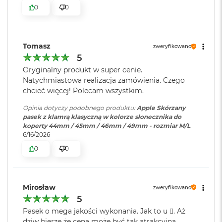
r
0
0
G
w
i
e
Tomasz
zweryfikowano
z
5
d
n
Oryginalny produkt w super cenie.
a
Natychmiastowa realizacja zamówienia. Czego
s
chcieć więcej! Polecam wszystkim.
z
a
Opinia dotyczy podobnego produktu:
Apple Skórzany
r
pasek z klamrą klasyczną w kolorze słonecznika do
o
koperty 44mm / 45mm / 46mm / 49mm - rozmiar M/L
ś
6/16/2026
ć
0
0
M
a
c
B
Mirosław
zweryfikowano
o
5
o
k
Pasek o mega jakości wykonania. Jak to u . Aż
A
dziw bierze że cena może być tak atrakcyjna