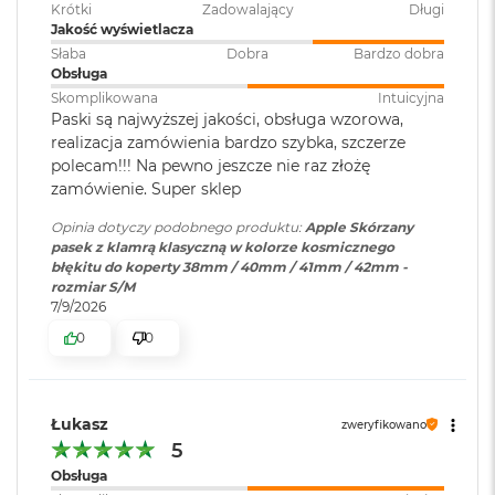
Krótki
Zadowalający
Długi
o
Jakość wyświetlacza
k
Słaba
Dobra
Bardzo dobra
A
Obsługa
i
r
Skomplikowana
Intuicyjna
1
Paski są najwyższej jakości, obsługa wzorowa,
5
realizacja zamówienia bardzo szybka, szczerze
polecam!!! Na pewno jeszcze nie raz złożę
W
zamówienie. Super sklep
e
d
Opinia dotyczy podobnego produktu:
Apple Skórzany
ł
pasek z klamrą klasyczną w kolorze kosmicznego
u
błękitu do koperty 38mm / 40mm / 41mm / 42mm -
g
rozmiar S/M
k
7/9/2026
o
l
0
0
o
r
u
Łukasz
zweryfikowano
M
5
a
Obsługa
c