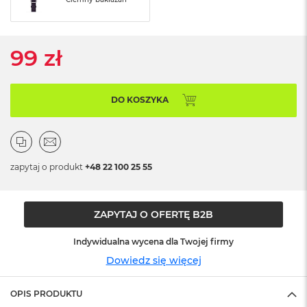
ó
ż
M
99 zł
a
c
B
o
DO KOSZYKA
o
k
N
e
o
zapytaj o produkt
+48 22 100 25 55
I
n
d
y
ZAPYTAJ O OFERTĘ B2B
g
o
Indywidualna wycena dla Twojej firmy
M
Dowiedz się więcej
a
c
OPIS PRODUKTU
B