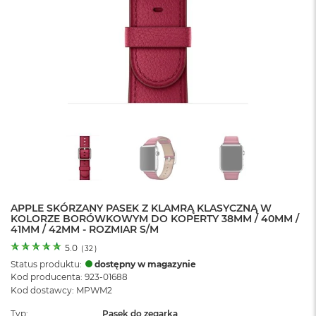
o
l
o
r
u
M
a
c
B
o
o
k
N
e
o
APPLE SKÓRZANY PASEK Z KLAMRĄ KLASYCZNĄ W
C
KOLORZE BORÓWKOWYM DO KOPERTY 38MM / 40MM /
y
41MM / 42MM - ROZMIAR S/M
t
r
5.0
(
32
)
u
Status produktu:
dostępny w magazynie
s
Kod producenta: 923-01688
o
Kod dostawcy: MPWM2
w
o
Typ
Pasek do zegarka