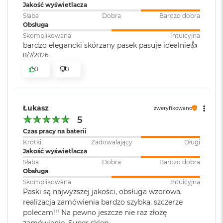
Jakość wyświetlacza
o
Słaba
Dobra
Bardzo dobra
k
Obsługa
A
i
Skomplikowana
Intuicyjna
r
bardzo elegancki skórzany pasek pasuje idealnie👍️
1
8/7/2026
5
0
0
W
e
d
ł
Łukasz
zweryfikowano
u
5
g
Czas pracy na baterii
k
Krótki
Zadowalający
Długi
o
Jakość wyświetlacza
l
o
Słaba
Dobra
Bardzo dobra
r
Obsługa
u
Skomplikowana
Intuicyjna
Paski są najwyższej jakości, obsługa wzorowa,
M
realizacja zamówienia bardzo szybka, szczerze
a
polecam!!! Na pewno jeszcze nie raz złożę
c
zamówienie. Super sklep