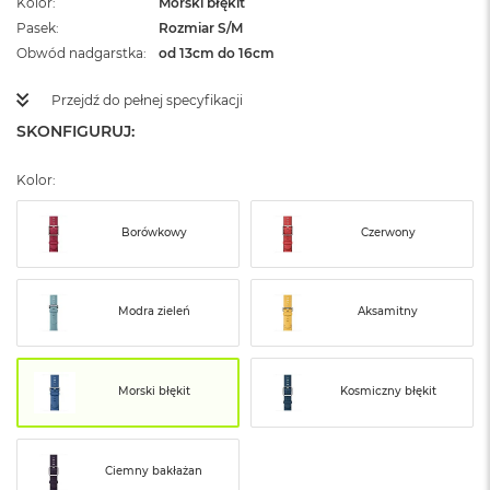
Kolor
Morski błękit
ż
Pasek
Rozmiar S/M
ó
ł
Obwód nadgarstka
od 13cm do 16cm
t
y
Przejdź do pełnej specyfikacji
SKONFIGURUJ:
M
a
c
Kolor:
B
o
o
Borówkowy
Czerwony
k
N
e
o
Modra zieleń
Aksamitny
S
u
b
t
Morski błękit
Kosmiczny błękit
e
l
n
y
Ciemny bakłażan
R