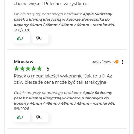
chcieć więcej! Polecam wszystkim.
i
r
Opinia dotyczy podobnego produktu:
Apple Skórzany
K
pasek z klamrą klasyczną w kolorze słonecznika do
s
koperty 44mm / 45mm / 46mm / 49mm - rozmiar M/L
i
6/16/2026
ę
ż
0
0
y
c
o
w
Mirosław
zweryfikowano
a
P
5
o
Pasek o mega jakości wykonania. Jak to u . Aż
ś
dziw bierze że cena może być tak atrakcyjna
w
i
Opinia dotyczy podobnego produktu:
Apple Skórzany
a
pasek z klamrą klasyczną w kolorze rubinowym do
t
koperty 44mm / 45mm / 46mm / 49mm - rozmiar M/L
a
6/9/2026
M
0
0
a
c
B