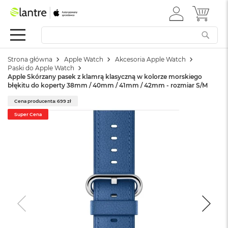
ZALOGUJ
MÓJ 
Apple
SIĘ
Festiwal
Mac
Strona główna
Apple Watch
Akcesoria Apple Watch
M
Paski do Apple Watch
a
Apple Skórzany pasek z klamrą klasyczną w kolorze morskiego
c
błękitu do koperty 38mm / 40mm / 41mm / 42mm - rozmiar S/M
B
o
Cena producenta: 699 zł
o
Super Cena
k
N
e
o
W
e
d
ł
u
g
k