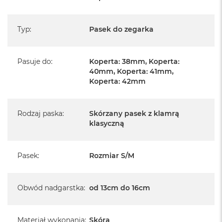
A
i
r
Typ
:
Pasek do zegarka
M
a
Pasuje do
:
Koperta: 38mm, Koperta:
c
40mm, Koperta: 41mm,
B
o
Koperta: 42mm
o
k
A
Rodzaj paska
:
Skórzany pasek z klamrą
i
klasyczną
r
M
5
Pasek
:
Rozmiar S/M
M
a
c
Obwód nadgarstka
:
od 13cm do 16cm
B
o
o
k
Materiał wykonania
:
Skóra