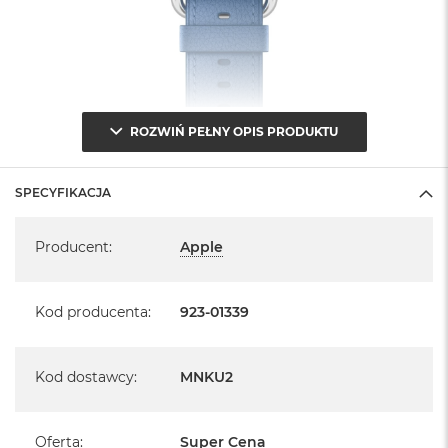
B
M
a
c
B
o
ROZWIŃ PEŁNY OPIS PRODUKTU
o
k
N
e
SPECYFIKACJA
o
Specyfikacja
5
1
Producent
:
Apple
2
G
B
Kod producenta
:
923-01339
M
a
c
Kod dostawcy
:
MNKU2
B
o
o
Oferta
:
Super Cena
k