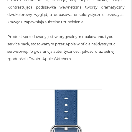
n
o
Kontrastująca podszewka wewnętrzna tworzy dramatyczny
ś
dwukolorowy wygląd, a dopasowane kolorystycznie przeszycia
c
krawędzi zapewniają subtelne uzupełnienie.
i
d
y
Produkt sprzedawany jest w oryginalnym opakowaniu typu
s
k
service pack, stosowanym przez Apple w oficjalnej dystrybucji
u
serwisowej. To gwarancja autentyczności, jakości oraz pełnej
zgodności z Twoim Apple Watchem.
M
a
c
B
o
o
k
N
e
o
2
5
6
G