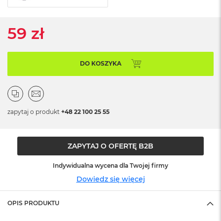
ó
ż
59 zł
M
a
c
B
DO KOSZYKA
o
o
k
N
e
zapytaj o produkt
+48 22 100 25 55
o
I
n
d
ZAPYTAJ O OFERTĘ B2B
y
g
Indywidualna wycena dla Twojej firmy
o
Dowiedz się więcej
M
a
OPIS PRODUKTU
c
B