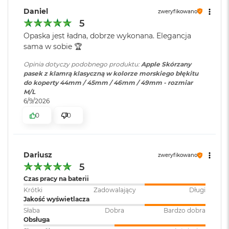
o
Daniel
zweryfikowano
o
5
k
Opaska jest ładna, dobrze wykonana. Elegancja
A
i
sama w sobie 🏆
r
P
Opinia dotyczy podobnego produktu:
Apple Skórzany
ó
pasek z klamrą klasyczną w kolorze morskiego błękitu
ł
do koperty 44mm / 45mm / 46mm / 49mm - rozmiar
n
M/L
o
6/9/2026
c
0
0
M
a
c
Dariusz
B
zweryfikowano
o
5
o
Czas pracy na baterii
k
Krótki
Zadowalający
Długi
A
Jakość wyświetlacza
i
Słaba
Dobra
Bardzo dobra
r
Obsługa
S