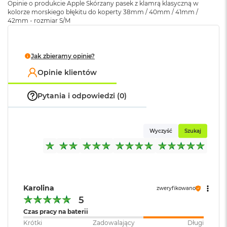
Opinie o produkcie Apple Skórzany pasek z klamrą klasyczną w
k
kolorze morskiego błękitu do koperty 38mm / 40mm / 41mm /
A
42mm - rozmiar S/M
i
r
M
2
Jak zbieramy opinie?
M
Opinie klientów
a
c
Pytania i odpowiedzi (0)
B
o
o
k
Wyczyść
Szukaj
A
i
r
1
3
Karolina
M
zweryfikowano
a
5
c
Czas pracy na baterii
B
Krótki
Zadowalający
Długi
o