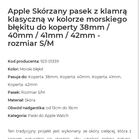
o
o
Apple Skórzany pasek z klamrą
k
klasyczną w kolorze morskiego
N
e
błękitu do koperty 38mm /
o
40mm / 41mm / 42mm -
S
r
rozmiar S/M
e
b
r
Kod producenta:
923-01339
n
y
Kolor:
Morski błękit
Pasuje do:
Koperta: 38mm, Koperta: 40mm, Koperta: 41mm,
W
Koperta: 42mm
e
d
Pasek:
Rozmiar S/M
ł
Materiał:
Skóra
u
g
Obwód nadgarstka:
od 13cm do 16cm
p
Kategoria:
Paski do Apple Watch
o
j
e
Ten tradycyjny projekt jest wykonany ze skóry cielęcej, która z
m
czasem naturalnie się starzeje, aby uzyskać piękną patynę.