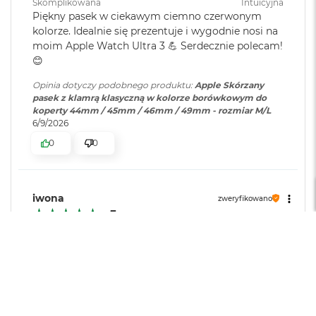
r
Skomplikowana
Intuicyjna
e
Piękny pasek w ciekawym ciemno czerwonym
b
kolorze. Idealnie się prezentuje i wygodnie nosi na
r
moim Apple Watch Ultra 3 💪 Serdecznie polecam!
n
😊
y
Opinia dotyczy podobnego produktu:
Apple Skórzany
M
pasek z klamrą klasyczną w kolorze borówkowym do
a
koperty 44mm / 45mm / 46mm / 49mm - rozmiar M/L
c
6/9/2026
B
o
0
0
o
k
A
i
iwona
zweryfikowano
r
5
Z
ł
Jakość wyświetlacza
o
Słaba
Dobra
Bardzo dobra
t
Obsługa
y
Skomplikowana
Intuicyjna
Pasek idealny, piękny kolor. Wszystkie paski
W
zakupione na tej stronie, a było ich około 8, są
e