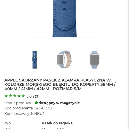
o
l
o
r
u
M
a
c
B
o
o
k
N
e
APPLE SKÓRZANY PASEK Z KLAMRĄ KLASYCZNĄ W
o
KOLORZE MORSKIEGO BŁĘKITU DO KOPERTY 38MM /
C
40MM / 41MM / 42MM - ROZMIAR S/M
y
t
5.0
(
33
)
r
Status produktu:
dostępny w magazynie
u
Kod producenta: 923-01339
s
Kod dostawcy: MNKU2
o
w
Typ
Pasek do zegarka
o