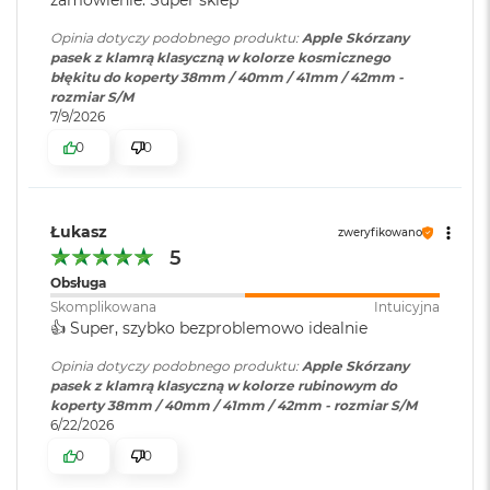
B
o
Opinia dotyczy podobnego produktu:
Apple Skórzany
o
pasek z klamrą klasyczną w kolorze kosmicznego
k
błękitu do koperty 38mm / 40mm / 41mm / 42mm -
A
rozmiar S/M
i
7/9/2026
r
B
0
0
ł
ę
k
i
Łukasz
zweryfikowano
t
5
n
y
Obsługa
Skomplikowana
Intuicyjna
M
👍️ Super, szybko bezproblemowo idealnie
a
c
Opinia dotyczy podobnego produktu:
Apple Skórzany
B
pasek z klamrą klasyczną w kolorze rubinowym do
o
koperty 38mm / 40mm / 41mm / 42mm - rozmiar S/M
o
6/22/2026
k
0
0
A
i