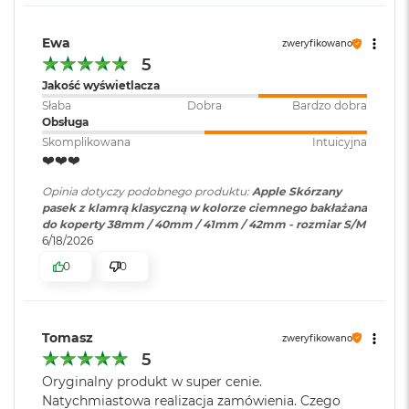
r
G
w
Ewa
zweryfikowano
i
5
e
Jakość wyświetlacza
z
d
Słaba
Dobra
Bardzo dobra
n
Obsługa
a
Skomplikowana
Intuicyjna
s
❤️❤️❤️
z
a
Opinia dotyczy podobnego produktu:
Apple Skórzany
r
pasek z klamrą klasyczną w kolorze ciemnego bakłażana
o
do koperty 38mm / 40mm / 41mm / 42mm - rozmiar S/M
ś
6/18/2026
ć
0
0
M
a
c
Tomasz
B
zweryfikowano
o
5
o
Oryginalny produkt w super cenie.
k
Natychmiastowa realizacja zamówienia. Czego
A