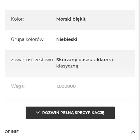
A
i
r
M
Kolor
:
Morski błękit
4
M
Grupa kolorów
:
Niebieski
a
c
B
o
Zawartość zestawu
:
Skórzany pasek z klamrą
o
klasyczną
k
A
i
Waga
:
1.000000
r
M
3
Znak zgodności
:
CE
M
ROZWIŃ PEŁNĄ SPECYFIKACJĘ
a
c
B
Opakowanie
Serwisowe
o
OPINIE
(pudełko)
:
o