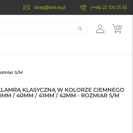
sklep@lantre.pl
(+48) 22 100 25 55
ZALOGUJ
MÓJ 
SIĘ
ozmiar S/M
 KLAMRĄ KLASYCZNĄ W KOLORZE CIEMNEGO
M / 40MM / 41MM / 42MM - ROZMIAR S/M