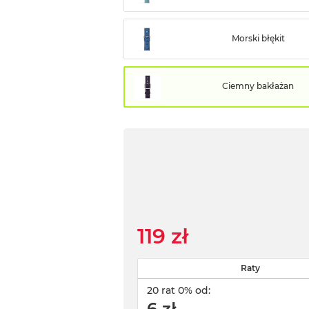
Morski błękit
Ciemny bakłażan
119 zł
Raty
20 rat 0% od:
6 zł