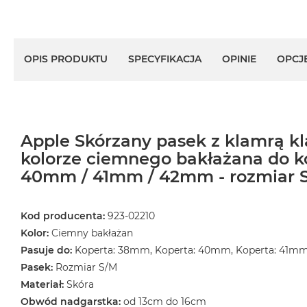
MacBook
Air
Złoty
OPIS PRODUKTU
SPECYFIKACJA
OPINIE
OPCJ
Według
pamięci
RAM
MacBook
Air
Apple Skórzany pasek z klamrą k
8GB
kolorze ciemnego bakłażana do 
RAM
40mm / 41mm / 42mm - rozmiar 
MacBook
Air
16GB
Kod producenta:
923-02210
RAM
Kolor:
Ciemny bakłażan
Pasuje do:
Koperta: 38mm, Koperta: 40mm, Koperta: 41m
MacBook
Air
Pasek:
Rozmiar S/M
24GB
Materiał:
Skóra
RAM
Obwód nadgarstka:
od 13cm do 16cm