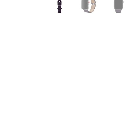
Air
M5
MacBook
Air
M4
MacBook
Air
M3
MacBook
Air
M2
MacBook
Air
13
MacBook
Air
15