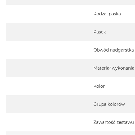
MacBook
Pro
Rodzaj paska
Gwiezdna
szarość
Pasek
MacBook
Pro
Srebrny
Obwód nadgarstka
Według
pamięci
Materiał wykonania
RAM
MacBook
Pro
Kolor
8GB
RAM
Grupa kolorów
MacBook
Pro
16GB
Zawartość zestawu
RAM