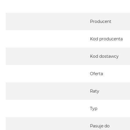
2TB
MacBook
Specyfikacja
Air
Producent
4TB
MacBook
Kod producenta
Pro
MacBook
Pro
Kod dostawcy
14
MacBook
Oferta
Pro
16
Raty
Według
koloru
MacBook
Typ
Pro
Gwiezdna
Pasuje do
Czerń