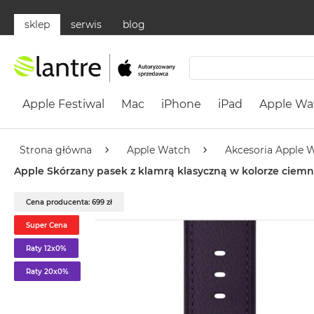
sklep
serwis
blog
Apple
Festiwal
Apple Festiwal
Mac
iPhone
iPad
Apple Wa
Mac
MacBook
Neo
Strona główna
Apple Watch
Akcesoria Apple 
Według
Apple Skórzany pasek z klamrą klasyczną w kolorze cie
koloru
MacBook
Cena producenta: 699 zł
Neo
Super Cena
Cytrusowożółty
Raty 12x0%
MacBook
Neo
Raty 20x0%
Subtelny
Róż