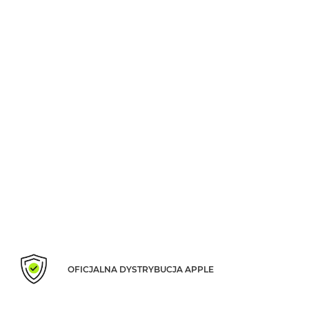
Według
koloru
MacBook
Air
Błękitny
MacBook
Air
Gwiezdna
szarość
MacBook
Air
Księżycowa
Poświata
MacBook
Air
Północ
OFICJALNA DYSTRYBUCJA APPLE
MacBook
Air
Srebrny