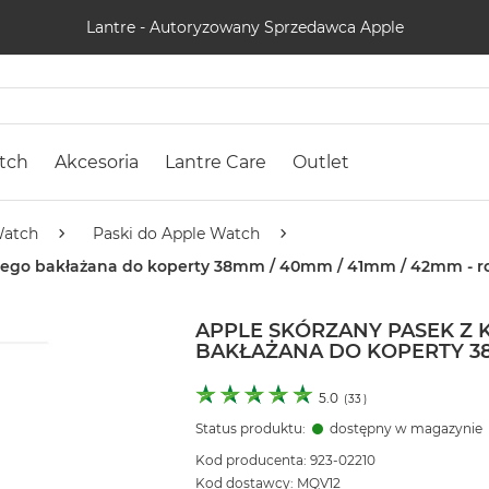
Lantre - Autoryzowany Sprzedawca Apple
tch
Akcesoria
Lantre Care
Outlet
Watch
Paski do Apple Watch
mnego bakłażana do koperty 38mm / 40mm / 41mm / 42mm - r
APPLE SKÓRZANY PASEK Z
BAKŁAŻANA DO KOPERTY 38M
5.0
(
33
)
Status produktu:
dostępny w magazynie
Kod producenta: 923-02210
Kod dostawcy: MQV12