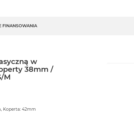
E FINANSOWANIA
lasyczną w
koperty 38mm /
S/M
m, Koperta: 42mm