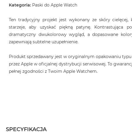
Kategoria:
Paski do Apple Watch
MacBook
Air
32GB
Ten tradycyjny projekt jest wykonany ze skóry cielęcej, 
RAM
starzeje, aby uzyskać piękną patynę. Kontrastująca 
Według
dramatyczny dwukolorowy wygląd, a dopasowane kolorys
pojemności
zapewniają subtelne uzupełnienie.
dysku
MacBook
Produkt sprzedawany jest w oryginalnym opakowaniu typu
Air
przez Apple w oficjalnej dystrybucji serwisowej. To gwarancj
256GB
pełnej zgodności z Twoim Apple Watchem.
MacBook
Air
512GB
MacBook
Air
1TB
MacBook
Air
SPECYFIKACJA