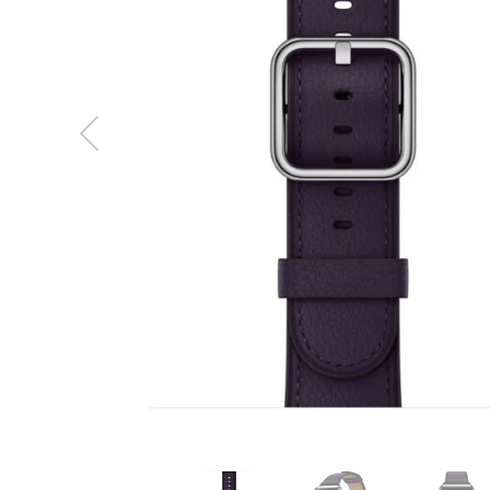
MacBook
Neo
Indygo
MacBook
Neo
Srebrny
Według
pojemności
dysku
MacBook
Neo
256GB
MacBook
Neo
512GB
MacBook
Air
MacBook