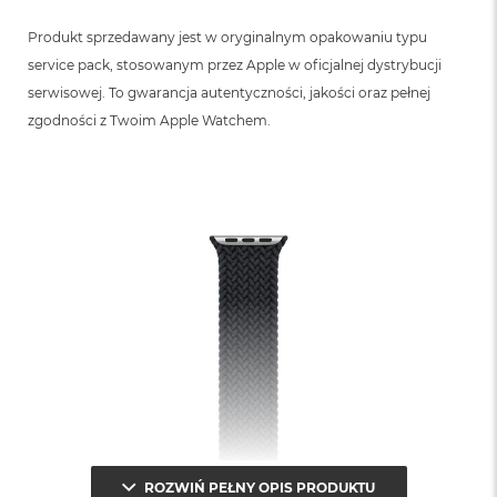
n
o
Produkt sprzedawany jest w oryginalnym opakowaniu typu
ś
service pack, stosowanym przez Apple w oficjalnej dystrybucji
c
i
serwisowej. To gwarancja autentyczności, jakości oraz pełnej
d
zgodności z Twoim Apple Watchem.
y
s
k
u
M
a
c
B
o
o
k
N
e
o
2
5
6
G
ROZWIŃ PEŁNY OPIS PRODUKTU