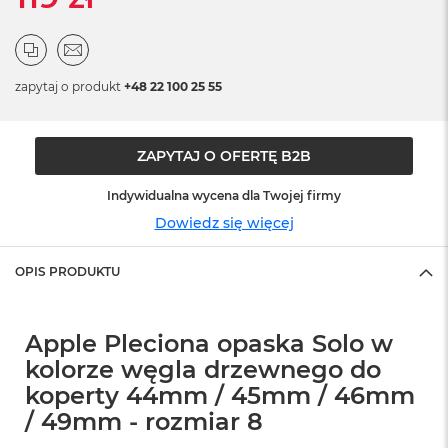
ó
ż
M
zapytaj o produkt
a
+48 22 100 25 55
c
B
o
ZAPYTAJ O OFERTĘ B2B
o
k
N
Indywidualna wycena dla Twojej firmy
e
Dowiedz się więcej
o
I
n
OPIS PRODUKTU
d
y
g
Apple Pleciona opaska Solo w
o
kolorze węgla drzewnego do
M
koperty 44mm / 45mm / 46mm
a
c
/ 49mm - rozmiar 8
B