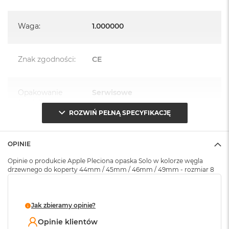
A
i
r
Waga
:
1.000000
M
4
M
Znak zgodności
:
CE
a
c
B
Opakowanie
Serwisowe
o
(pudełko)
:
o
k
ROZWIŃ PEŁNĄ SPECYFIKACJĘ
A
i
r
OPINIE
M
3
Opinie o produkcie Apple Pleciona opaska Solo w kolorze węgla
drzewnego do koperty 44mm / 45mm / 46mm / 49mm - rozmiar 8
M
a
c
Jak zbieramy opinie?
B
o
Opinie klientów
o