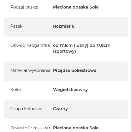
A
Rodzaj paska
:
Pleciona opaska Solo
i
r
Pasek
:
Rozmiar 8
M
a
c
B
Obwód nadgarstka
:
od 17,1cm (luźny) do 17,8cm
o
(sportowy)
o
k
A
i
Materiał wykonania
:
Przędza poliestrowa
r
M
5
Kolor
:
Węgiel drzewny
M
a
c
Grupa kolorów
:
Czarny
B
o
o
Zawartość zestawu
k
:
Pleciona opaska Solo