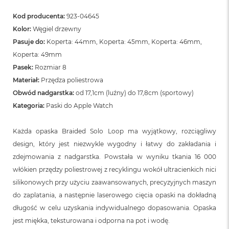
o
o
Kod producenta:
923-04645
k
N
Kolor:
Węgiel drzewny
e
Pasuje do:
Koperta: 44mm, Koperta: 45mm, Koperta: 46mm,
o
Koperta: 49mm
S
r
Pasek:
Rozmiar 8
e
Materiał:
Przędza poliestrowa
b
r
Obwód nadgarstka:
od 17,1cm (luźny) do 17,8cm (sportowy)
n
Kategoria:
Paski do Apple Watch
y
W
Każda opaska Braided Solo Loop ma wyjątkowy, rozciągliwy
e
design, który jest niezwykle wygodny i łatwy do zakładania i
d
zdejmowania z nadgarstka. Powstała w wyniku tkania 16 000
ł
u
włókien przędzy poliestrowej z recyklingu wokół ultracienkich nici
g
silikonowych przy użyciu zaawansowanych, precyzyjnych maszyn
p
o
do zaplatania, a następnie laserowego cięcia opaski na dokładną
j
długość w celu uzyskania indywidualnego dopasowania. Opaska
e
jest miękka, teksturowana i odporna na pot i wodę.
m