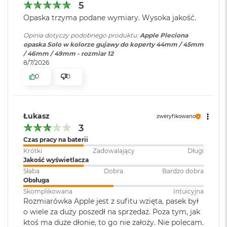
B
5
o
Opaska trzyma podane wymiary. Wysoka jakość.
o
k
Opinia dotyczy podobnego produktu:
Apple Pleciona
A
opaska Solo w kolorze gujawy do koperty 44mm / 45mm
i
/ 46mm / 49mm - rozmiar 12
r
8/7/2026
B
ł
0
0
ę
k
i
t
Łukasz
zweryfikowano
n
3
y
Czas pracy na baterii
M
Krótki
Zadowalający
Długi
a
Jakość wyświetlacza
c
Słaba
Dobra
Bardzo dobra
B
Obsługa
o
Skomplikowana
Intuicyjna
o
Rozmiarówka Apple jest z sufitu wzięta, pasek był
k
o wiele za duży poszedł na sprzedaż. Poza tym, jak
A
i
ktoś ma duże dłonie, to go nie założy. Nie polecam.