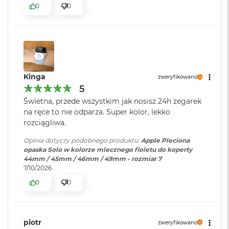
0
0
o
k
A
i
r
1
5
Kinga
zweryfikowano
W
5
e
d
Świetna, przede wszystkim jak nosisz 24h zegarek
ł
na ręce to nie odparza. Super kolor, lekko
u
rozciągliwa.
g
k
Opinia dotyczy podobnego produktu:
Apple Pleciona
o
opaska Solo w kolorze mlecznego fioletu do koperty
l
44mm / 45mm / 46mm / 49mm - rozmiar 7
o
7/10/2026
r
0
0
u
M
a
c
piotr
zweryfikowano