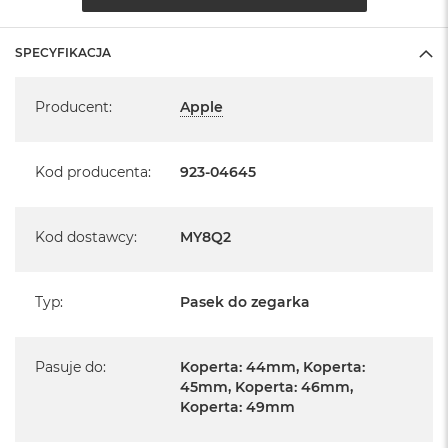
B
M
SPECYFIKACJA
a
c
Specyfikacja
B
Producent
:
Apple
o
o
k
Kod producenta
:
923-04645
N
e
o
5
Kod dostawcy
:
MY8Q2
1
2
G
B
Typ
:
Pasek do zegarka
M
a
Pasuje do
:
Koperta: 44mm, Koperta:
c
45mm, Koperta: 46mm,
B
Koperta: 49mm
o
o
k