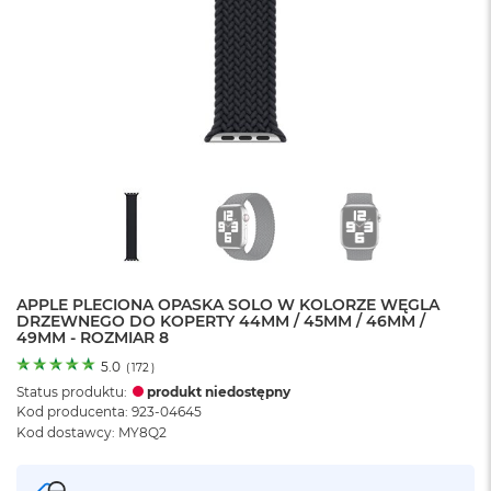
o
l
o
r
u
M
a
c
B
o
o
k
N
e
APPLE PLECIONA OPASKA SOLO W KOLORZE WĘGLA
o
DRZEWNEGO DO KOPERTY 44MM / 45MM / 46MM /
C
49MM - ROZMIAR 8
y
t
5.0
(
172
)
r
Status produktu:
produkt niedostępny
u
Kod producenta: 923-04645
s
Kod dostawcy: MY8Q2
o
w
o