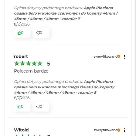
r
G
Opinia dotyczy podobnego produktu:
Apple Pleciona
w
opaska Solo w kolorze czerwonym do koperty 44mm /
i
45mm / 46mm / 49mm - rozmiar 7
e
8/7/2026
z
0
0
d
n
a
s
robert
z
zweryfikowano
a
5
r
Polecam bardzo
o
ś
Opinia dotyczy podobnego produktu:
Apple Pleciona
ć
opaska Solo w kolorze mlecznego fioletu do koperty
44mm / 45mm / 46mm / 49mm - rozmiar 8
M
8/7/2026
a
0
0
c
B
o
o
k
Witold
zweryfikowano
A