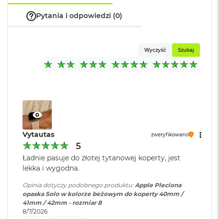
k
A
Pytania i odpowiedzi (0)
i
r
M
2
Wyczyść
Szukaj
M
a
c
B
o
o
k
A
Vytautas
zweryfikowano
i
5
r
1
Ładnie pasuje do złotej tytanowej koperty, jest
3
lekka i wygodna.
M
Opinia dotyczy podobnego produktu:
Apple Pleciona
a
opaska Solo w kolorze beżowym do koperty 40mm /
c
41mm / 42mm - rozmiar 8
B
8/7/2026
o