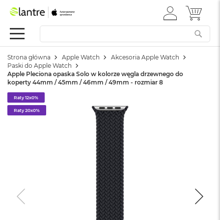
ZALOGUJ
MÓJ 
Apple
SIĘ
Festiwal
Mac
Strona główna
Apple Watch
Akcesoria Apple Watch
M
Paski do Apple Watch
a
Apple Pleciona opaska Solo w kolorze węgla drzewnego do
c
koperty 44mm / 45mm / 46mm / 49mm - rozmiar 8
B
o
Raty 12x0%
o
Raty 20x0%
k
N
e
o
W
e
d
ł
u
g
k