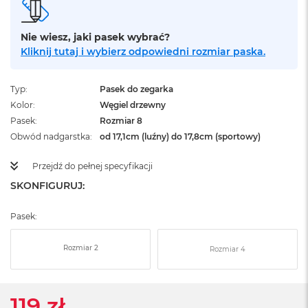
ż
ó
ł
Nie wiesz, jaki pasek wybrać?
t
Kliknij tutaj i wybierz odpowiedni rozmiar paska.
y
M
Typ
Pasek do zegarka
a
Kolor
Węgiel drzewny
c
B
Pasek
Rozmiar 8
o
Obwód nadgarstka
od 17,1cm (luźny) do 17,8cm (sportowy)
o
k
Przejdź do pełnej specyfikacji
N
e
SKONFIGURUJ:
o
S
Pasek:
u
b
t
Rozmiar 2
Rozmiar 4
e
l
n
y
119 zł
R