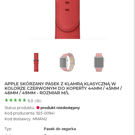
o
l
o
r
u
M
a
c
B
o
o
k
N
e
APPLE SKÓRZANY PASEK Z KLAMRĄ KLASYCZNĄ W
o
KOLORZE CZERWONYM DO KOPERTY 44MM / 45MM /
C
46MM / 49MM - ROZMIAR M/L
y
t
5.0
(
33
)
r
Status produktu:
produkt niedostępny
u
Kod producenta: 923-00941
s
Kod dostawcy: MMAN2
o
w
Typ
Pasek do zegarka
o