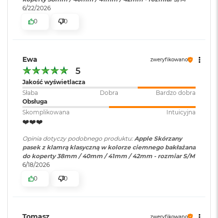
B
6/22/2026
o
o
0
0
k
A
i
r
Ewa
zweryfikowano
B
5
ł
ę
Jakość wyświetlacza
k
Słaba
Dobra
Bardzo dobra
i
Obsługa
t
Skomplikowana
Intuicyjna
n
❤️❤️❤️
y
Opinia dotyczy podobnego produktu:
Apple Skórzany
M
pasek z klamrą klasyczną w kolorze ciemnego bakłażana
a
do koperty 38mm / 40mm / 41mm / 42mm - rozmiar S/M
c
6/18/2026
B
o
0
0
o
k
A
i
Tomasz
zweryfikowano