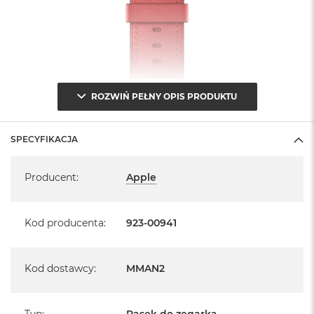
n
o
ś
c
i
d
y
s
ROZWIŃ PEŁNY OPIS PRODUKTU
k
u
SPECYFIKACJA
M
a
Specyfikacja
c
Producent
:
Apple
B
o
o
k
Kod producenta
:
923-00941
N
e
o
Kod dostawcy
:
MMAN2
2
5
6
G