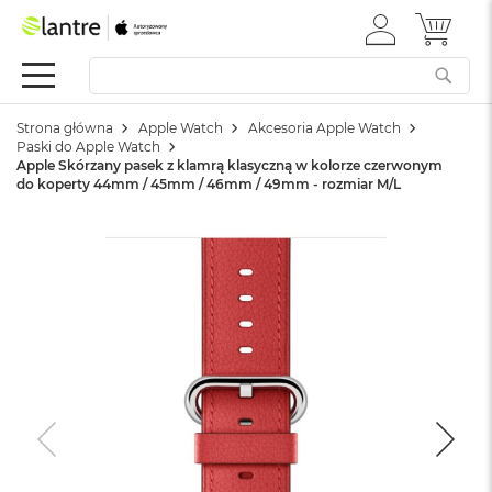
ZALOGUJ
MÓJ 
Apple
SIĘ
Festiwal
Mac
Strona główna
Apple Watch
Akcesoria Apple Watch
M
Paski do Apple Watch
a
Apple Skórzany pasek z klamrą klasyczną w kolorze czerwonym
c
do koperty 44mm / 45mm / 46mm / 49mm - rozmiar M/L
B
o
o
k
N
e
o
W
e
d
ł
u
g
k