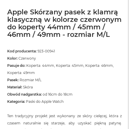
ó
ż
Apple Skórzany pasek z klamrą
klasyczną w kolorze czerwonym
M
do koperty 44mm / 45mm /
a
c
46mm / 49mm - rozmiar M/L
B
o
o
k
Kod producenta:
923-00941
N
Kolor:
Czerwony
e
Pasuje do:
Koperta: 44mm, Koperta: 45mm, Koperta: 46mm,
o
I
Koperta: 49mm
n
Pasek:
Rozmiar M/L
d
Materiał:
Skóra
y
g
Obwód nadgarstka:
od 16cm do 18cm
o
Kategoria:
Paski do Apple Watch
M
a
Ten tradycyjny projekt jest wykonany ze skóry cielęcej, która z
c
czasem naturalnie się starzeje, aby uzyskać piękną patynę.
B