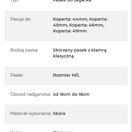
Typ
:
Pasek do zegarka
B
M
Pasuje do
:
Koperta: 44mm, Koperta:
a
c
45mm, Koperta: 46mm,
B
Koperta: 49mm
o
o
k
Rodzaj paska
:
Skórzany pasek z klamrą
N
klasyczną
e
o
5
1
Pasek
:
Rozmiar M/L
2
G
B
Obwód nadgarstka
:
od 16cm do 18cm
M
a
c
Materiał wykonania
:
Skóra
B
o
o
k