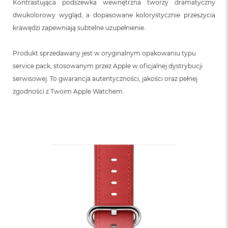
o
Kontrastująca podszewka wewnętrzna tworzy dramatyczny
o
dwukolorowy wygląd, a dopasowane kolorystycznie przeszycia
k
krawędzi zapewniają subtelne uzupełnienie.
N
e
o
Produkt sprzedawany jest w oryginalnym opakowaniu typu
S
r
service pack, stosowanym przez Apple w oficjalnej dystrybucji
e
serwisowej. To gwarancja autentyczności, jakości oraz pełnej
b
zgodności z Twoim Apple Watchem.
r
n
y
W
e
d
ł
u
g
p
o
j
e
m