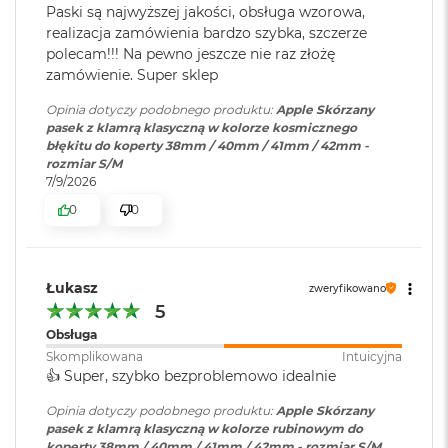
Paski są najwyższej jakości, obsługa wzorowa,
o
realizacja zamówienia bardzo szybka, szczerze
k
A
polecam!!! Na pewno jeszcze nie raz złożę
i
zamówienie. Super sklep
r
1
Opinia dotyczy podobnego produktu:
Apple Skórzany
5
pasek z klamrą klasyczną w kolorze kosmicznego
błękitu do koperty 38mm / 40mm / 41mm / 42mm -
W
rozmiar S/M
e
7/9/2026
d
0
0
ł
u
g
k
Łukasz
o
zweryfikowano
l
5
o
Obsługa
r
Skomplikowana
Intuicyjna
u
👍️ Super, szybko bezproblemowo idealnie
M
Opinia dotyczy podobnego produktu:
Apple Skórzany
a
pasek z klamrą klasyczną w kolorze rubinowym do
c
koperty 38mm / 40mm / 41mm / 42mm - rozmiar S/M