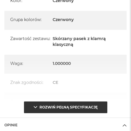
Kolor
:
Czerwony
A
i
r
Grupa kolorów
:
Czerwony
M
a
c
Zawartość zestawu
:
Skórzany pasek z klamrą
B
klasyczną
o
o
k
A
Waga
:
1.000000
i
r
M
Znak zgodności
:
CE
5
M
a
Opakowanie
Serwisowe
c
(pudełko)
:
ROZWIŃ PEŁNĄ SPECYFIKACJĘ
B
o
o
OPINIE
k