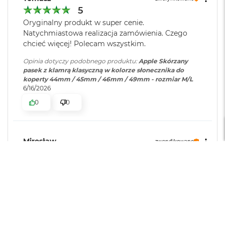
r
5
G
w
Oryginalny produkt w super cenie.
i
Natychmiastowa realizacja zamówienia. Czego
e
chcieć więcej! Polecam wszystkim.
z
d
Opinia dotyczy podobnego produktu:
Apple Skórzany
n
pasek z klamrą klasyczną w kolorze słonecznika do
a
koperty 44mm / 45mm / 46mm / 49mm - rozmiar M/L
s
6/16/2026
z
0
0
a
r
o
ś
ć
Mirosław
zweryfikowano
5
M
Pasek o mega jakości wykonania. Jak to u . Aż
a
dziw bierze że cena może być tak atrakcyjna
c
B
Opinia dotyczy podobnego produktu:
Apple Skórzany
o
pasek z klamrą klasyczną w kolorze rubinowym do
o
koperty 44mm / 45mm / 46mm / 49mm - rozmiar M/L
k
6/9/2026
A