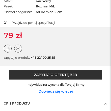
Kolor
Czerwony
ż
Pasek
Rozmiar M/L
ó
ł
Obwód nadgarstka
od 16cm do 18cm
t
y
Przejdź do pełnej specyfikacji
M
79 zł
a
c
B
o
o
k
zapytaj o produkt
+48 22 100 25 55
N
e
o
S
ZAPYTAJ O OFERTĘ B2B
u
b
Indywidualna wycena dla Twojej firmy
t
Dowiedz się więcej
e
l
n
OPIS PRODUKTU
y
R