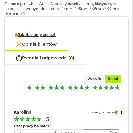
A
Opinie o produkcie Apple Skórzany pasek z klamrą klasyczną w
i
kolorze czerwonym do koperty 44mm / 45mm / 46mm / 49mm -
r
rozmiar M/L
M
4
M
Jak zbieramy opinie?
a
Opinie klientów
c
B
o
Pytania i odpowiedzi (0)
o
k
A
i
Wyczyść
Szukaj
r
M
3
M
a
Karolina
zweryfikowano
c
5
B
o
Czas pracy na baterii
o
Krótki
Zadowalający
Długi