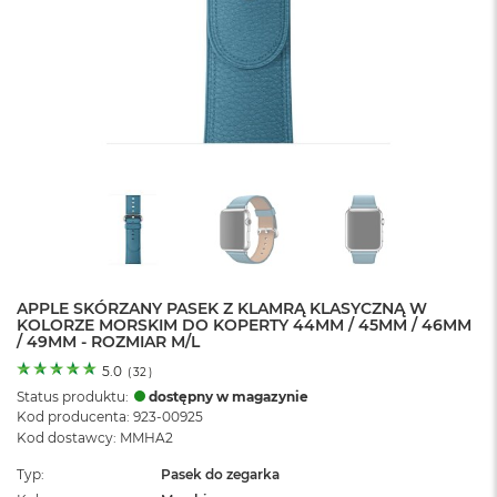
o
l
o
r
u
M
a
c
B
o
o
k
N
e
APPLE SKÓRZANY PASEK Z KLAMRĄ KLASYCZNĄ W
o
KOLORZE MORSKIM DO KOPERTY 44MM / 45MM / 46MM
C
/ 49MM - ROZMIAR M/L
y
t
5.0
(
32
)
r
Status produktu:
dostępny w magazynie
u
Kod producenta: 923-00925
s
Kod dostawcy: MMHA2
o
w
Typ
Pasek do zegarka
o