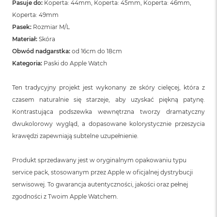
o
Pasuje do:
Koperta: 44mm, Koperta: 45mm, Koperta: 46mm,
o
Koperta: 49mm
k
N
Pasek:
Rozmiar M/L
e
Materiał:
Skóra
o
Obwód nadgarstka:
od 16cm do 18cm
S
r
Kategoria:
Paski do Apple Watch
e
b
Ten tradycyjny projekt jest wykonany ze skóry cielęcej, która z
r
n
czasem naturalnie się starzeje, aby uzyskać piękną patynę.
y
Kontrastująca podszewka wewnętrzna tworzy dramatyczny
W
dwukolorowy wygląd, a dopasowane kolorystycznie przeszycia
e
krawędzi zapewniają subtelne uzupełnienie.
d
ł
u
Produkt sprzedawany jest w oryginalnym opakowaniu typu
g
service pack, stosowanym przez Apple w oficjalnej dystrybucji
p
serwisowej. To gwarancja autentyczności, jakości oraz pełnej
o
j
zgodności z Twoim Apple Watchem.
e
m