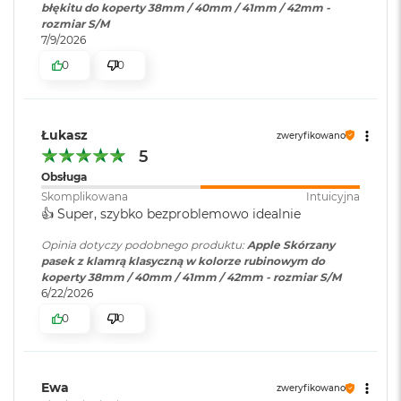
błękitu do koperty 38mm / 40mm / 41mm / 42mm -
o
rozmiar S/M
k
7/9/2026
A
i
0
0
r
1
5
Łukasz
zweryfikowano
W
5
e
d
Obsługa
ł
Skomplikowana
Intuicyjna
u
👍️ Super, szybko bezproblemowo idealnie
g
k
Opinia dotyczy podobnego produktu:
Apple Skórzany
o
pasek z klamrą klasyczną w kolorze rubinowym do
l
koperty 38mm / 40mm / 41mm / 42mm - rozmiar S/M
o
6/22/2026
r
0
0
u
M
a
Ewa
c
zweryfikowano