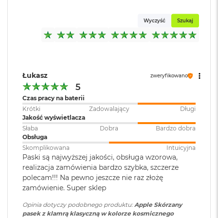
k
A
Wyczyść
Szukaj
i
r
M
2
M
Łukasz
a
zweryfikowano
c
5
B
Czas pracy na baterii
o
Krótki
Zadowalający
Długi
o
Jakość wyświetlacza
k
A
Słaba
Dobra
Bardzo dobra
i
Obsługa
r
Skomplikowana
Intuicyjna
1
Paski są najwyższej jakości, obsługa wzorowa,
3
realizacja zamówienia bardzo szybka, szczerze
polecam!!! Na pewno jeszcze nie raz złożę
M
zamówienie. Super sklep
a
c
Opinia dotyczy podobnego produktu:
Apple Skórzany
B
pasek z klamrą klasyczną w kolorze kosmicznego
o