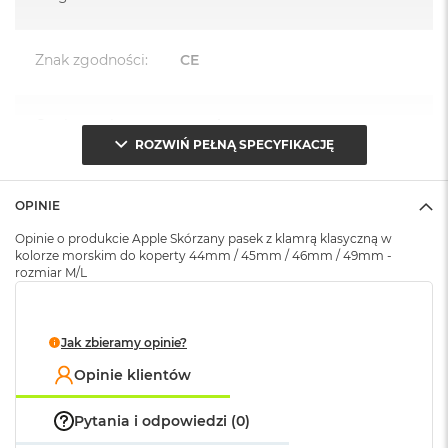
A
i
r
M
Znak zgodności
:
CE
4
M
Opakowanie
Serwisowe
a
(pudełko)
:
ROZWIŃ PEŁNĄ SPECYFIKACJĘ
c
B
o
o
OPINIE
k
Opinie o produkcie Apple Skórzany pasek z klamrą klasyczną w
A
kolorze morskim do koperty 44mm / 45mm / 46mm / 49mm -
i
rozmiar M/L
r
M
3
Jak zbieramy opinie?
M
a
Opinie klientów
c
B
Pytania i odpowiedzi (0)
o
o