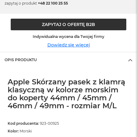
zapytaj o produkt
+48 22 100 25 55
ó
ż
M
ZAPYTAJ O OFERTĘ B2B
a
c
Indywidualna wycena dla Twojej firmy
B
o
Dowiedz się więcej
o
k
N
OPIS PRODUKTU
e
o
I
Apple Skórzany pasek z klamrą
n
d
klasyczną w kolorze morskim
y
do koperty 44mm / 45mm /
g
46mm / 49mm - rozmiar M/L
o
M
a
Kod producenta:
923-00925
c
Kolor:
Morski
B