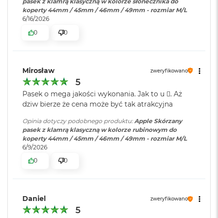
pasek z klamrą klasyczną w kolorze słonecznika do
r
koperty 44mm / 45mm / 46mm / 49mm - rozmiar M/L
G
6/16/2026
w
i
0
0
e
z
d
n
Mirosław
zweryfikowano
a
5
s
z
Pasek o mega jakości wykonania. Jak to u . Aż
a
dziw bierze że cena może być tak atrakcyjna
r
o
Opinia dotyczy podobnego produktu:
Apple Skórzany
ś
pasek z klamrą klasyczną w kolorze rubinowym do
ć
koperty 44mm / 45mm / 46mm / 49mm - rozmiar M/L
6/9/2026
M
0
0
a
c
B
o
o
Daniel
zweryfikowano
k
5
A