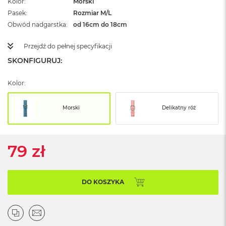
Kolor
Morski
ż
Pasek
Rozmiar M/L
ó
ł
Obwód nadgarstka
od 16cm do 18cm
t
y
Przejdź do pełnej specyfikacji
SKONFIGURUJ:
M
a
c
Kolor:
B
o
o
Morski
Delikatny róż
k
N
e
o
79 zł
S
u
b
t
DO KOSZYKA
e
l
n
y
R