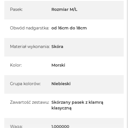
A
Pasek
:
Rozmiar M/L
i
r
M
Obwód nadgarstka
:
od 16cm do 18cm
a
c
B
o
Materiał wykonania
:
Skóra
o
k
A
Kolor
:
Morski
i
r
M
5
Grupa kolorów
:
Niebieski
M
a
Zawartość zestawu
:
Skórzany pasek z klamrą
c
klasyczną
B
o
o
k
Waga
:
1.000000