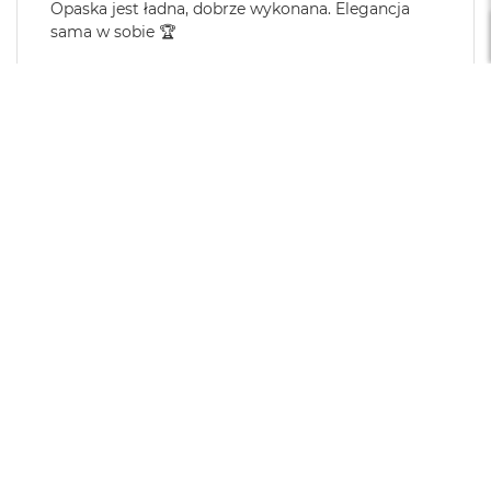
Opaska jest ładna, dobrze wykonana. Elegancja
i
sama w sobie 🏆
r
K
Opinia dotyczy podobnego produktu:
Apple Skórzany
s
pasek z klamrą klasyczną w kolorze morskiego błękitu
i
do koperty 44mm / 45mm / 46mm / 49mm - rozmiar
ę
M/L
ż
6/9/2026
y
c
0
0
o
w
a
P
Dariusz
zweryfikowano
o
5
ś
w
Czas pracy na baterii
i
Krótki
Zadowalający
Długi
a
Jakość wyświetlacza
t
Słaba
Dobra
Bardzo dobra
a
Obsługa
Skomplikowana
Intuicyjna
M
Piękny pasek w ciekawym ciemno czerwonym
a
c
kolorze. Idealnie się prezentuje i wygodnie nosi na
B