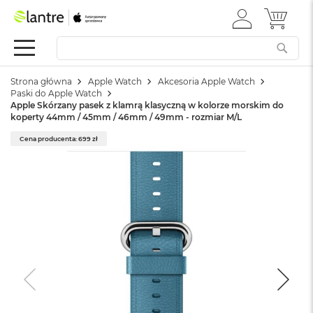
ZALOGUJ
MÓJ 
Apple
SIĘ
Festiwal
Mac
Strona główna
Apple Watch
Akcesoria Apple Watch
M
Paski do Apple Watch
a
Apple Skórzany pasek z klamrą klasyczną w kolorze morskim do
c
koperty 44mm / 45mm / 46mm / 49mm - rozmiar M/L
B
o
Cena producenta: 699 zł
o
k
N
e
o
W
e
d
ł
u
g
k