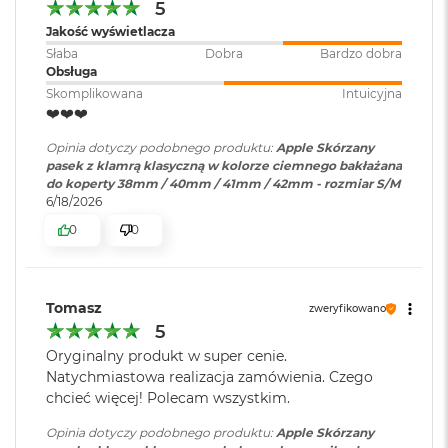
B
5
o
Jakość wyświetlacza
o
Słaba
Dobra
Bardzo dobra
k
Obsługa
A
i
Skomplikowana
Intuicyjna
r
❤️❤️❤️
B
ł
Opinia dotyczy podobnego produktu:
Apple Skórzany
ę
pasek z klamrą klasyczną w kolorze ciemnego bakłażana
k
do koperty 38mm / 40mm / 41mm / 42mm - rozmiar S/M
i
6/18/2026
t
0
0
n
y
M
Tomasz
zweryfikowano
a
c
5
B
Oryginalny produkt w super cenie.
o
Natychmiastowa realizacja zamówienia. Czego
o
chcieć więcej! Polecam wszystkim.
k
A
Opinia dotyczy podobnego produktu:
Apple Skórzany
i