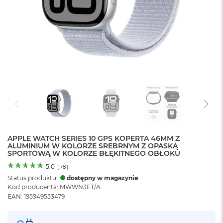
o
l
o
r
u
M
a
c
B
o
o
k
N
e
APPLE WATCH SERIES 10 GPS KOPERTA 46MM Z
o
ALUMINIUM W KOLORZE SREBRNYM Z OPASKĄ
C
SPORTOWĄ W KOLORZE BŁĘKITNEGO OBŁOKU
y
t
5.0
(
78
)
r
Status produktu:
dostępny w magazynie
u
Kod producenta: MWWN3ET/A
s
EAN: 195949553479
o
w
o