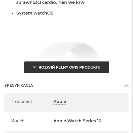
r
sprawności cardio, Tlen we krwi
G
w
System watchOS
i
e
z
d
n
a
s
z
a
r
ROZWIŃ PEŁNY OPIS PRODUKTU
o
ś
ć
SPECYFIKACJA
M
Specyfikacja
a
Producent
:
Apple
c
B
o
o
Model
:
Apple Watch Series 10
k
A