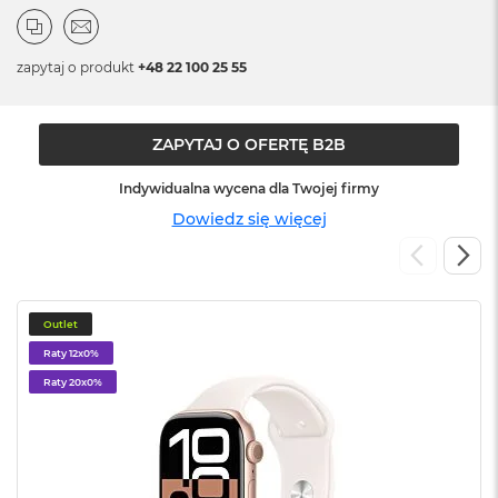
o
o
k
N
zapytaj o produkt
+48 22 100 25 55
e
o
S
r
ZAPYTAJ O OFERTĘ B2B
e
b
Indywidualna wycena dla Twojej firmy
r
Dowiedz się więcej
n
y
W
e
d
Outlet
ł
Raty 12x0%
u
g
Raty 20x0%
p
o
j
e
m