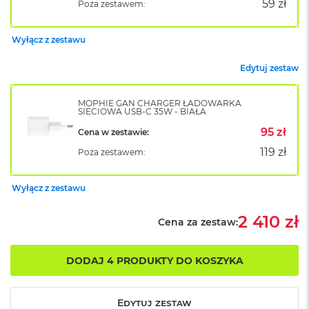
59 zł
Poza zestawem:
k
A
i
Wyłącz z zestawu
r
M
Edytuj zestaw
2
M
MOPHIE GAN CHARGER ŁADOWARKA
a
SIECIOWA USB-C 35W - BIAŁA
c
95 zł
B
Cena w zestawie:
o
119 zł
Poza zestawem:
o
k
A
Wyłącz z zestawu
i
r
2 410 zł
1
Cena za zestaw:
3
M
DODAJ 4 PRODUKTY DO KOSZYKA
a
c
B
Edytuj zestaw
o