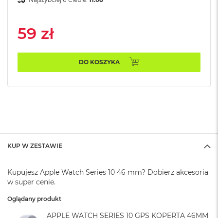
A
i
r
59 zł
M
a
c
DO KOSZYKA
B
o
o
k
A
i
r
M
5
KUP W ZESTAWIE
M
a
Kupujesz Apple Watch Series 10 46 mm? Dobierz akcesoria
c
w super cenie.
B
o
Oglądany produkt
o
k
APPLE WATCH SERIES 10 GPS KOPERTA 46MM