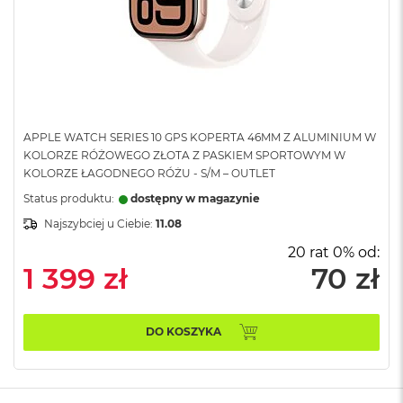
n
o
ś
c
i
d
y
s
k
APPLE WATCH SERIES 10 GPS KOPERTA 46MM Z ALUMINIUM W
u
KOLORZE RÓŻOWEGO ZŁOTA Z PASKIEM SPORTOWYM W
KOLORZE ŁAGODNEGO RÓŻU - S/M – OUTLET
M
Status produktu:
dostępny w magazynie
a
c
Najszybciej u Ciebie:
11.08
B
o
20 rat 0% od:
o
1 399 zł
70 zł
k
N
e
o
DO KOSZYKA
2
5
6
G