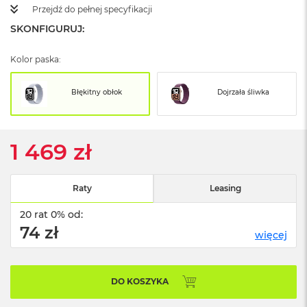
ó
Przejdź do pełnej specyfikacji
ż
SKONFIGURUJ:
M
Kolor paska:
a
c
B
Błękitny obłok
Dojrzała śliwka
o
o
k
N
1 469 zł
e
o
I
n
Raty
Leasing
d
y
20 rat 0% od:
g
74 zł
o
więcej
M
a
DO KOSZYKA
c
B