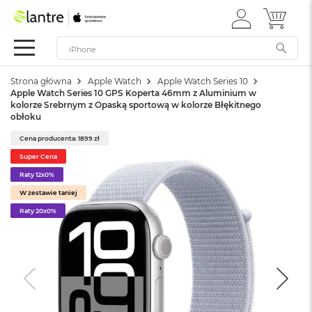
ZALOGUJ
MÓJ 
Apple
SIĘ
Festiwal
Mac
Strona główna
Apple Watch
Apple Watch Series 10
M
Apple Watch Series 10 GPS Koperta 46mm z Aluminium w
a
kolorze Srebrnym z Opaską sportową w kolorze Błękitnego
c
obłoku
B
o
Cena producenta: 1899 zł
o
Super Cena
k
Raty 12x0%
N
e
W zestawie taniej
o
Raty 20x0%
W
e
d
ł
u
g
k