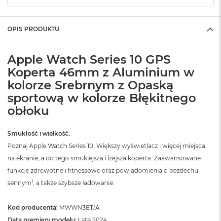
o
k
A
OPIS PRODUKTU
i
r
1
Apple Watch Series 10 GPS
5
Koperta 46mm z Aluminium w
W
kolorze Srebrnym z Opaską
e
sportową w kolorze Błękitnego
d
ł
obłoku
u
g
k
Smukłość i wielkość.
o
Poznaj Apple Watch Series 10. Większy wyświetlacz i więcej miejsca
l
na ekranie, a do tego smuklejsza i lżejsza koperta. Zaawansowane
o
r
funkcje zdrowotne i fitnessowe oraz powiadomienia o bezdechu
u
1
sennym
, a także szybsze ładowanie.
M
a
Kod producenta:
MWWN3ET/A
c
Data premiery modelu:
Late 2024