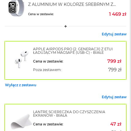
A
Z ALUMINIUM W KOLORZE SREBRNYM Z
i
OPASKĄ SPORTOWĄ W KOLORZE
r
1 469 zł
Cena w zestawie:
BŁĘKITNEGO OBŁOKU
M
4
M
Edytuj zestaw
a
c
B
APPLE AIRPODS PRO (2. GENERACJI) Z ETUI
ŁADUJĄCYM MAGSAFE (USB-C) - BIAŁE
o
o
799 zł
Cena w zestawie:
k
799 zł
A
Poza zestawem:
i
r
Wyłącz z zestawu
M
3
Edytuj zestaw
M
a
LANTRE ŚCIERECZKA DO CZYSZCZENIA
c
EKRANÓW - BIAŁA
B
o
47 zł
Cena w zestawie:
o