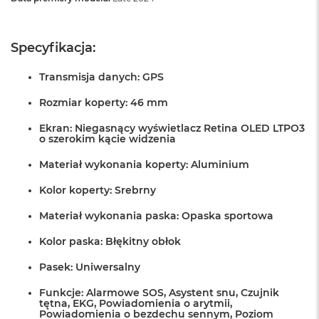
B
o
o
k
Specyfikacja:
A
i
Transmisja danych: GPS
r
B
Rozmiar koperty: 46 mm
ł
ę
Ekran: Niegasnący wyświetlacz Retina OLED LTPO3
k
o szerokim kącie widzenia
i
t
Materiał wykonania koperty: Aluminium
n
y
Kolor koperty: Srebrny
M
Materiał wykonania paska: Opaska sportowa
a
c
Kolor paska: Błękitny obłok
B
o
Pasek: Uniwersalny
o
k
Funkcje: Alarmowe SOS, Asystent snu, Czujnik
A
tętna, EKG, Powiadomienia o arytmii,
i
Powiadomienia o bezdechu sennym, Poziom