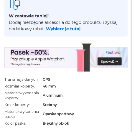
ż
ó
ł
W zestawie taniej!
t
Dodaj niezbędne akcesoria do tego produktu i zyskaj
y
dodatkowy rabat.
Wybierz je tutaj
.
M
a
c
B
o
o
k
N
e
Transmisja danych
GPS
o
Rozmiar koperty
46 mm
S
Materiał wykonania
u
Aluminium
koperty
b
t
Kolor koperty
Srebrny
e
Materiał wykonania
Opaska sportowa
l
paska
n
Kolor paska
Błękitny obłok
y
R