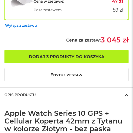
A
47 zł
Cena w zestawie:
i
59 zł
Poza zestawem:
r
M
4
Wyłącz z zestawu
M
3 045 zł
a
Cena za zestaw:
c
B
o
DODAJ 3 PRODUKTY DO KOSZYKA
o
k
A
Edytuj zestaw
i
r
M
3
OPIS PRODUKTU
M
a
Apple Watch Series 10 GPS +
c
Cellular Koperta 42mm z Tytanu
B
o
w kolorze Złotym - bez paska
o