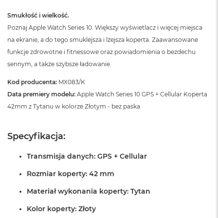
k
A
Smukłość i wielkość.
i
Poznaj Apple Watch Series 10. Większy wyświetlacz i więcej miejsca
r
M
na ekranie, a do tego smuklejsza i lżejsza koperta. Zaawansowane
2
funkcje zdrowotne i fitnessowe oraz powiadomienia o bezdechu
sennym, a także szybsze ładowanie.
M
a
Kod producenta:
MX083/K
c
B
Data premiery modelu:
Apple Watch Series 10 GPS + Cellular Koperta
o
42mm z Tytanu w kolorze Złotym - bez paska
o
k
A
Specyfikacja:
i
r
1
Transmisja danych: GPS + Cellular
3
Rozmiar koperty: 42 mm
M
a
Materiał wykonania koperty: Tytan
c
B
Kolor koperty: Złoty
o