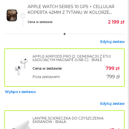
A
APPLE WATCH SERIES 10 GPS + CELLULAR
i
KOPERTA 42MM Z TYTANU W KOLORZE
r
ZŁOTYM - BEZ PASKA
2 199 zł
Cena w zestawie:
M
a
c
B
Edytuj zestaw
o
o
APPLE AIRPODS PRO (2. GENERACJI) Z ETUI
k
ŁADUJĄCYM MAGSAFE (USB-C) - BIAŁE
A
i
799 zł
Cena w zestawie:
r
799 zł
Poza zestawem:
M
5
Wyłącz z zestawu
M
a
Edytuj zestaw
c
B
o
LANTRE ŚCIERECZKA DO CZYSZCZENIA
o
EKRANÓW - BIAŁA
k