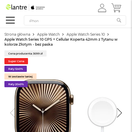
ZALOGUJ
MÓJ 
Apple
SIĘ
Festiwal
Mac
Strona główna
Apple Watch
Apple Watch Series 10
M
Apple Watch Series 10 GPS + Cellular Koperta 42mm z Tytanu w
a
kolorze Złotym - bez paska
c
B
Cena producenta: 3099 zł
o
Super Cena
o
k
Raty 12x0%
N
W zestawie taniej
e
Raty 20x0%
o
W
e
d
ł
u
g
k