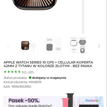
o
l
o
r
u
M
a
c
B
o
o
k
N
e
APPLE WATCH SERIES 10 GPS + CELLULAR KOPERTA
42MM Z TYTANU W KOLORZE ZŁOTYM - BEZ PASKA
o
C
5.0
(
237
)
y
Status produktu:
dostępny w magazynie
t
Kod producenta: MX083/K
r
EAN: 195949553950
u
s
o
w
o