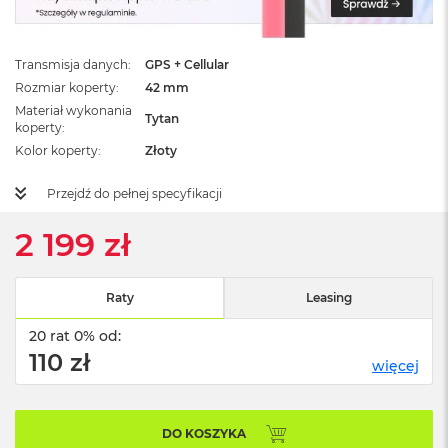
ż
ó
ł
t
Transmisja danych
GPS + Cellular
y
Rozmiar koperty
42 mm
Materiał wykonania
M
Tytan
koperty
a
Kolor koperty
Złoty
c
B
o
Przejdź do pełnej specyfikacji
o
k
2 199 zł
N
e
o
Raty
Leasing
S
u
20 rat 0% od:
b
t
110 zł
więcej
e
l
n
y
DO KOSZYKA
R