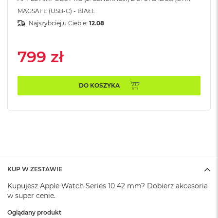
B
MAGSAFE (USB-C) - BIAŁE
M
Najszybciej u Ciebie:
12.08
a
c
B
799 zł
o
o
k
N
DO KOSZYKA
e
o
5
1
2
G
B
M
KUP W ZESTAWIE
a
c
Kupujesz Apple Watch Series 10 42 mm? Dobierz akcesoria
B
w super cenie.
o
o
Oglądany produkt
k