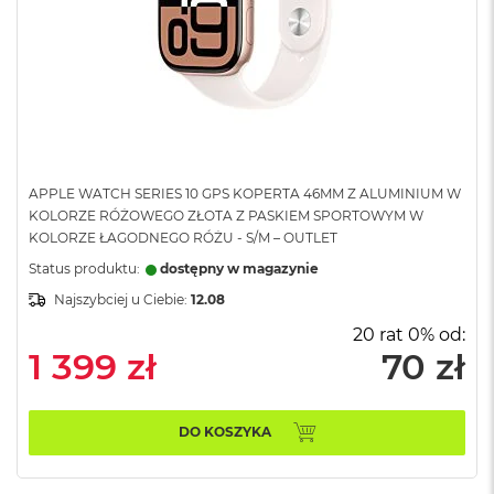
o
o
k
N
e
o
S
r
e
b
APPLE WATCH SERIES 10 GPS KOPERTA 46MM Z ALUMINIUM W
r
KOLORZE RÓŻOWEGO ZŁOTA Z PASKIEM SPORTOWYM W
n
KOLORZE ŁAGODNEGO RÓŻU - S/M – OUTLET
y
Status produktu:
dostępny w magazynie
W
Najszybciej u Ciebie:
12.08
e
d
20 rat 0% od:
ł
1 399 zł
70 zł
u
g
p
o
DO KOSZYKA
j
e
m