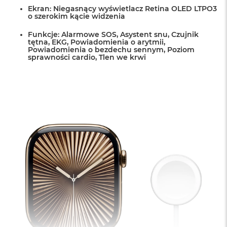
o
Ekran: Niegasnący wyświetlacz Retina OLED LTPO3
o szerokim kącie widzenia
k
A
Funkcje: Alarmowe SOS, Asystent snu, Czujnik
i
tętna, EKG, Powiadomienia o arytmii,
r
Powiadomienia o bezdechu sennym, Poziom
1
sprawności cardio, Tlen we krwi
5
W
e
d
ł
u
g
k
o
l
o
r
u
M
a
c