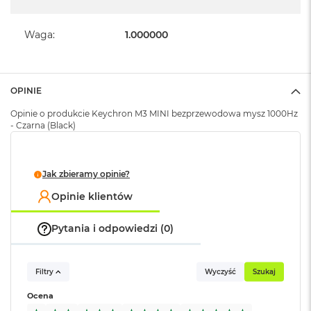
A
i
Waga
:
1.000000
r
M
a
c
OPINIE
B
o
Opinie o produkcie Keychron M3 MINI bezprzewodowa mysz 1000Hz
o
- Czarna (Black)
k
A
i
Jak zbieramy opinie?
r
M
Opinie klientów
5
M
Pytania i odpowiedzi (0)
a
c
B
Filtry
Wyczyść
Szukaj
o
o
Ocena
k