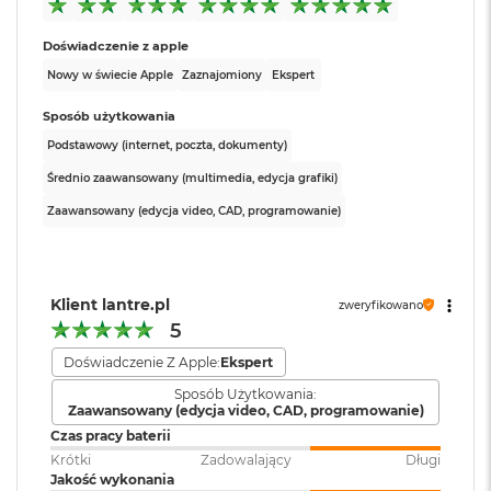
A
i
r
Doświadczenie z apple
M
Nowy w świecie Apple
Zaznajomiony
Ekspert
4
Sposób użytkowania
M
a
Podstawowy (internet, poczta, dokumenty)
c
Średnio zaawansowany (multimedia, edycja grafiki)
B
o
Zaawansowany (edycja video, CAD, programowanie)
o
k
A
i
r
Klient lantre.pl
zweryfikowano
M
5
3
Doświadczenie Z Apple:
Ekspert
M
Sposób Użytkowania:
a
Zaawansowany (edycja video, CAD, programowanie)
c
Czas pracy baterii
B
Krótki
Zadowalający
Długi
o
Jakość wykonania
o