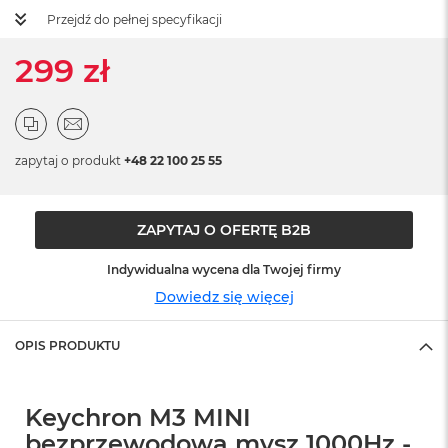
ż
Przejdź do pełnej specyfikacji
ó
ł
299 zł
t
y
M
a
c
zapytaj o produkt
+48 22 100 25 55
B
o
o
k
ZAPYTAJ O OFERTĘ B2B
N
e
Indywidualna wycena dla Twojej firmy
o
Dowiedz się więcej
S
u
b
OPIS PRODUKTU
t
e
l
n
Keychron M3 MINI
y
bezprzewodowa mysz 1000Hz -
R