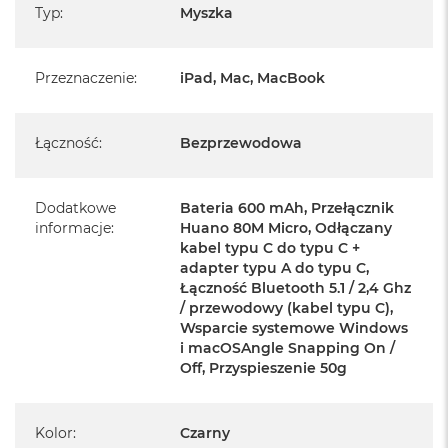
B
Typ
:
Myszka
scenariuszu
M
Precyzyjne czujniki, łączność bezprzewodowa o wyjątkowo
a
Przeznaczenie
:
iPad, Mac, MacBook
niskim opóźnieniu i wysoka częstotliwość odpytywania
c
B
zapewniają najlepszą wydajność zarówno w biurze, jak i w
o
grach, a nawet w podróży.
o
Łączność
:
Bezprzewodowa
k
N
e
Opcja częstotliwości 4000 Hz
Dodatkowe
Bateria 600 mAh, Przełącznik
o
informacje
5
:
Huano 80M Micro, Odłączany
Ustawienie częstotliwości myszy na 4000 Hz może skutkować
1
kabel typu C do typu C +
szybką transmisją sygnału między myszą a podłączonym
2
adapter typu A do typu C,
G
Łączność Bluetooth 5.1 / 2,4 Ghz
urządzeniem. Bardziej responsywne ruchy kursora uchwycone
B
/ przewodowy (kabel typu C),
dzięki szybszej reakcji wyzwalacza gwarantują niezrównaną
Wsparcie systemowe Windows
M
wydajność, zapewniając triumf, gdy naprawdę się liczy!
i macOSAngle Snapping On /
a
Off, Przyspieszenie 50g
c
B
o
o
Kolor
:
Czarny
k