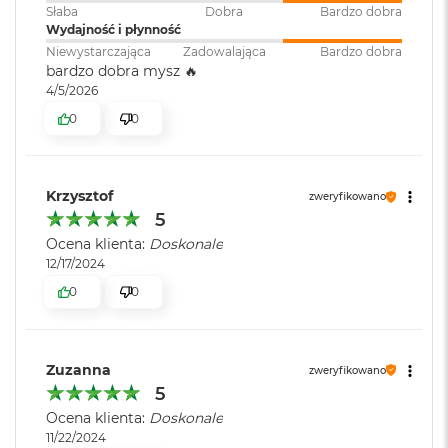
k
Słaba
Dobra
Bardzo dobra
A
Wydajność i płynność
i
Niewystarczająca
Zadowalająca
Bardzo dobra
r
bardzo dobra mysz 🔥
M
4/5/2026
2
0
0
M
a
c
B
Krzysztof
zweryfikowano
o
5
o
Ocena klienta:
Doskonale
k
A
12/17/2024
i
0
0
r
1
3
Zuzanna
zweryfikowano
M
5
a
c
Ocena klienta:
Doskonale
B
11/22/2024
o