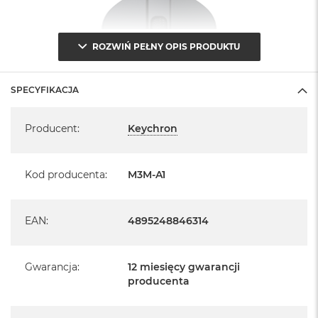
n
o
ś
c
ROZWIŃ PEŁNY OPIS PRODUKTU
i
d
y
SPECYFIKACJA
s
k
Specyfikacja
u
Producent
:
Keychron
M
a
c
Kod producenta
:
M3M-A1
B
o
o
EAN
:
4895248846314
k
N
e
o
Gwarancja
:
12 miesięcy gwarancji
2
producenta
5
6
G
Najwyższa wydajność w każdym