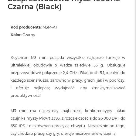
ó
Czarna (Black)
ż
M
a
Kod producenta:
M3M-A1
c
Kolor:
Czarny
B
o
o
k
Keychron M3 mini posiada wszystkie najlepsze funkcje w
N
e
ultralekkiej obudowie o wadze zaledwie 55 g. Obsługuje
o
bezprzewodowe połączenie 2,4 GHz i Bluetooth 5.1, idealne do
I
każdego scenariusza, zarówno w pracy, grach, jak i w podróży,
n
d
i oferuje najlepszą wydajność, aby zmaksymalizować
y
produktywność!
g
o
M3 mini ma najszybszy, najbardziej konkurencyjny układ
M
czujnika myszy PixArt 3395, z rozdzielczością do 26 000 DPI, do
a
c
650 IPS i niezrównaną precyzją chwytu. Niezależnie od tego,
B
czy chodzi o pracę, czy gry, oferuje niezrównane wrażenia.