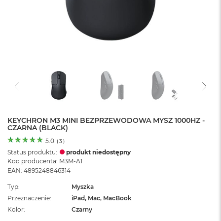
o
l
o
r
u
M
a
c
B
o
o
k
N
KEYCHRON M3 MINI BEZPRZEWODOWA MYSZ 1000HZ -
CZARNA (BLACK)
e
o
5.0
(
3
)
C
Status produktu:
produkt niedostępny
y
Kod producenta: M3M-A1
t
EAN: 4895248846314
r
u
Typ
Myszka
s
Przeznaczenie
iPad, Mac, MacBook
o
w
Kolor
Czarny
o