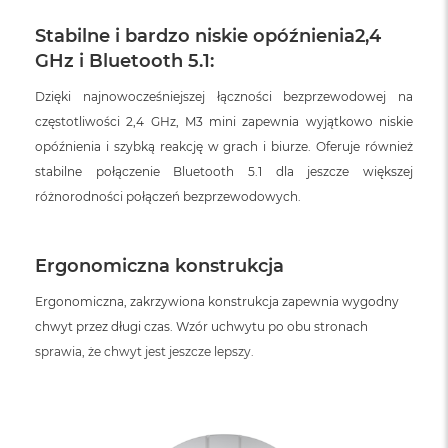
o
o
Stabilne i bardzo niskie opóźnienia2,4
k
N
GHz i Bluetooth 5.1:
e
o
Dzięki najnowocześniejszej łączności bezprzewodowej na
S
częstotliwości 2,4 GHz, M3 mini zapewnia wyjątkowo niskie
r
e
opóźnienia i szybką reakcję w grach i biurze. Oferuje również
b
stabilne połączenie Bluetooth 5.1 dla jeszcze większej
r
różnorodności połączeń bezprzewodowych.
n
y
W
Ergonomiczna konstrukcja
e
d
Ergonomiczna, zakrzywiona konstrukcja zapewnia wygodny
ł
chwyt przez długi czas. Wzór uchwytu po obu stronach
u
g
sprawia, że chwyt jest jeszcze lepszy.
p
o
j
e
m