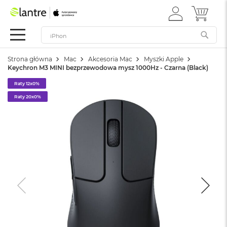
ZALOGUJ
MÓJ 
Apple
SIĘ
Festiwal
Mac
Strona główna
Mac
Akcesoria Mac
Myszki Apple
M
Keychron M3 MINI bezprzewodowa mysz 1000Hz - Czarna (Black)
a
c
Raty 12x0%
B
Raty 20x0%
o
o
k
N
e
o
W
e
d
ł
u
g
k