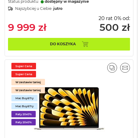
Status produktu:
dostępny w magazynie
d
ł
Najszybciej u Ciebie:
jutro
u
20 rat 0% od:
g
9 999 zł
500 zł
p
a
m
i
DO KOSZYKA
ę
c
i
R
Super Cena
A
PORÓWNA
EMAI
M
Super Cena
W zestawie taniej
M
W zestawie taniej
a
c
Mac Buy&Try
B
Mac Buy&Try
o
o
Raty 20x0%
k
Raty 20x0%
A
i
r