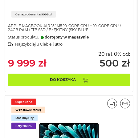
r
G
w
Cena producenta: 9999 zł
i
e
APPLE MACBOOK AIR 15" M5 10‑CORE CPU + 10‑CORE GPU /
z
24GB RAM / 1TB SSD / BŁĘKITNY (SKY BLUE)
d
Status produktu:
dostępny w magazynie
n
Najszybciej u Ciebie:
jutro
a
s
20 rat 0% od:
z
9 999 zł
500 zł
a
r
o
ś
DO KOSZYKA
ć
M
Super Cena
a
PORÓWNA
EMAI
c
W zestawie taniej
B
Mac Buy&Try
o
o
Raty 20x0%
k
A