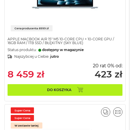
n
a
s
z
a
r
Cena producenta: 8999 zł
o
ś
APPLE MACBOOK AIR 15" M5 10‑CORE CPU + 10‑CORE GPU /
16GB RAM / 1TB SSD / BŁĘKITNY (SKY BLUE)
ć
Status produktu:
dostępny w magazynie
M
Najszybciej u Ciebie:
jutro
a
20 rat 0% od:
c
B
8 459 zł
423 zł
o
o
k
DO KOSZYKA
P
r
o
S
Super Cena
r
PORÓWNA
EMAI
e
Super Cena
b
W zestawie taniej
r