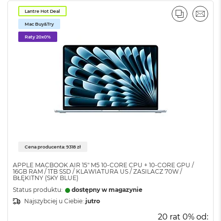
o
Lantre Hot Deal
k
PORÓWNA
EMAI
P
Mac Buy&Try
r
Raty 20x0%
o
1
4
M
a
c
B
o
o
k
P
Cena producenta: 9318 zł
r
o
APPLE MACBOOK AIR 15" M5 10‑CORE CPU + 10‑CORE GPU /
1
16GB RAM / 1TB SSD / KLAWIATURA US / ZASILACZ 70W /
6
BŁĘKITNY (SKY BLUE)
Status produktu:
dostępny w magazynie
W
Najszybciej u Ciebie:
jutro
e
d
20 rat 0% od: