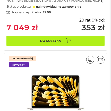
16GB RAM / 512GB SSD / KLAWIATURA US / PÓŁNOC (MIDNIGHT)
M
Status produktu:
na indywidualne zamówienie
a
c
Najszybciej u Ciebie:
27.08
B
20 rat 0% od:
o
7 049 zł
353 zł
o
k
A
i
DO KOSZYKA
r
5
1
2
W zestawie taniej
G
PORÓWNA
EMAI
Raty 20x0%
B
M
a
c
B
o
o
k
A