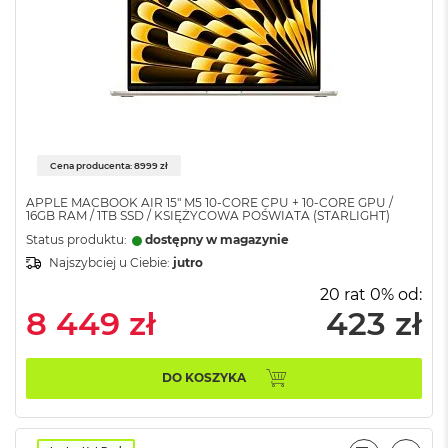
M
a
c
B
o
o
k
A
i
Cena producenta: 8999 zł
r
2
APPLE MACBOOK AIR 15" M5 10‑CORE CPU + 10‑CORE GPU /
4
16GB RAM / 1TB SSD / KSIĘŻYCOWA POŚWIATA (STARLIGHT)
G
Status produktu:
dostępny w magazynie
B
Najszybciej u Ciebie:
jutro
R
A
20 rat 0% od:
M
8 449 zł
423 zł
M
a
DO KOSZYKA
c
B
o
o