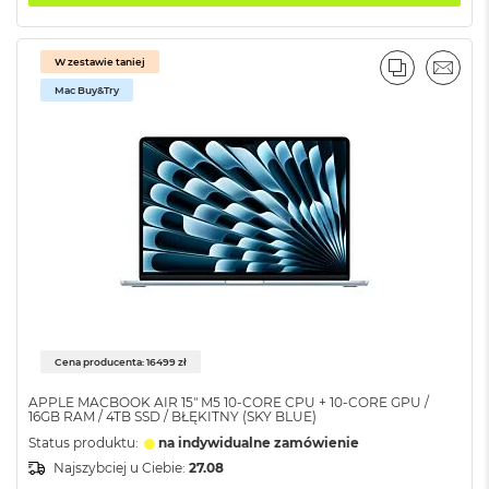
o
o
k
P
W zestawie taniej
PORÓWNA
EMAI
r
Mac Buy&Try
o
8
G
B
R
A
M
M
a
c
B
o
o
Cena producenta: 16499 zł
k
P
APPLE MACBOOK AIR 15" M5 10‑CORE CPU + 10‑CORE GPU /
r
16GB RAM / 4TB SSD / BŁĘKITNY (SKY BLUE)
o
Status produktu:
na indywidualne zamówienie
1
Najszybciej u Ciebie:
27.08
6