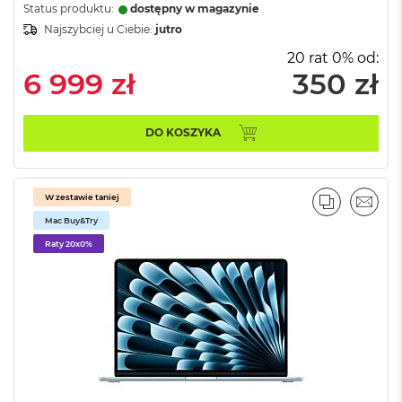
B
Status produktu:
dostępny w magazynie
o
Najszybciej u Ciebie:
jutro
o
k
20 rat 0% od:
A
6 999 zł
350 zł
i
r
B
ł
DO KOSZYKA
ę
k
i
t
W zestawie taniej
PORÓWNA
EMAI
n
Mac Buy&Try
y
Raty 20x0%
M
a
c
B
o
o
k
A
i