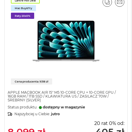
k
Lantre Hot Deal
PORÓWNA
EMAI
A
Mac Buy&Try
i
Raty 20x0%
r
3
2
G
B
R
A
M
W
e
d
ł
Cena producenta: 9318 zł
u
g
APPLE MACBOOK AIR 15" M5 10‑CORE CPU + 10‑CORE GPU /
16GB RAM / 1TB SSD / KLAWIATURA US / ZASILACZ 70W /
p
SREBRNY (SILVER)
o
Status produktu:
dostępny w magazynie
j
e
Najszybciej u Ciebie:
jutro
m
20 rat 0% od:
n
8 099 zł
405 zł
o