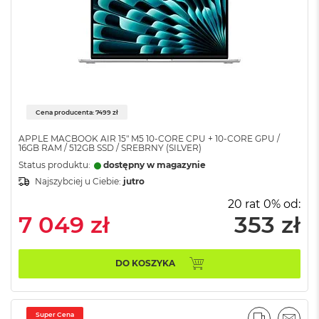
i
r
K
s
i
ę
ż
y
c
Cena producenta: 7499 zł
o
w
APPLE MACBOOK AIR 15" M5 10‑CORE CPU + 10‑CORE GPU /
16GB RAM / 512GB SSD / SREBRNY (SILVER)
a
P
Status produktu:
dostępny w magazynie
o
Najszybciej u Ciebie:
jutro
ś
w
20 rat 0% od:
i
7 049 zł
353 zł
a
t
a
DO KOSZYKA
M
a
c
Super Cena
B