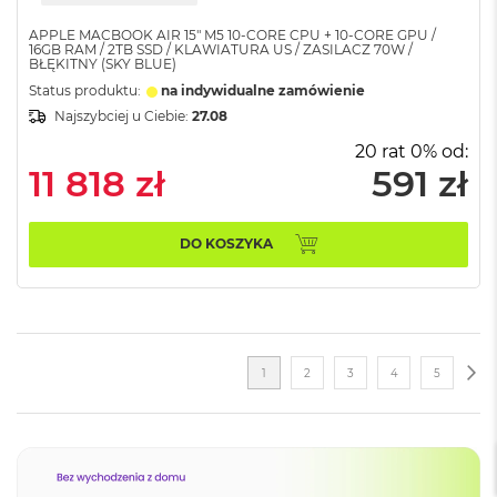
a
c
APPLE MACBOOK AIR 15" M5 10‑CORE CPU + 10‑CORE GPU /
16GB RAM / 2TB SSD / KLAWIATURA US / ZASILACZ 70W /
B
BŁĘKITNY (SKY BLUE)
o
o
Status produktu:
na indywidualne zamówienie
k
Najszybciej u Ciebie:
27.08
P
20 rat 0% od:
r
o
11 818 zł
591 zł
6
4
G
DO KOSZYKA
B
R
A
M
M
Strona
a
ST
NA
Aktualnie
Strona
Strona
Strona
Strona
1
2
3
4
5
c
czytasz
B
o
stronę
o
k
P