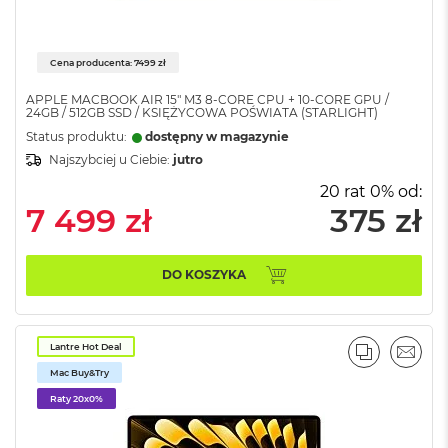
i
r
1
T
Cena producenta: 7499 zł
B
APPLE MACBOOK AIR 15" M3 8-CORE CPU + 10-CORE GPU /
M
24GB / 512GB SSD / KSIĘŻYCOWA POŚWIATA (STARLIGHT)
a
Status produktu:
dostępny w magazynie
c
Najszybciej u Ciebie:
jutro
B
o
20 rat 0% od:
o
7 499 zł
375 zł
k
A
i
r
DO KOSZYKA
2
T
B
Lantre Hot Deal
PORÓWNA
EMAI
M
Mac Buy&Try
a
c
Raty 20x0%
B
o