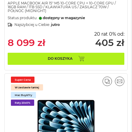
d
APPLE MACBOOK AIR 15" M5 10‑CORE CPU + 10‑CORE GPU /
n
16GB RAM / 1TB SSD / KLAWIATURA US / ZASILACZ 70W /
PÓŁNOC (MIDNIGHT)
a
C
Status produktu:
dostępny w magazynie
z
Najszybciej u Ciebie:
jutro
e
r
20 rat 0% od:
ń
8 099 zł
405 zł
M
a
DO KOSZYKA
c
B
o
o
Super Cena
k
PORÓWNA
EMAI
P
W zestawie taniej
r
Mac Buy&Try
o
G
Raty 20x0%
w
i
e
z
d