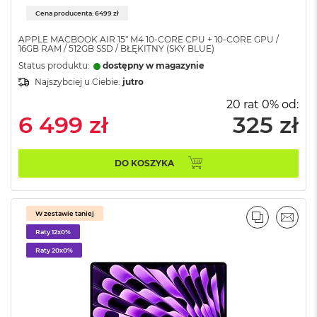
o
o
Cena producenta: 6499 zł
k
N
APPLE MACBOOK AIR 15" M4 10-CORE CPU + 10-CORE GPU /
16GB RAM / 512GB SSD / BŁĘKITNY (SKY BLUE)
e
o
Status produktu:
dostępny w magazynie
S
Najszybciej u Ciebie:
jutro
r
e
20 rat 0% od:
b
6 499 zł
325 zł
r
n
y
DO KOSZYKA
W
e
d
W zestawie taniej
ł
PORÓWNA
EMAI
u
Raty 12x0%
g
Raty 20x0%
p
o
j
e
m