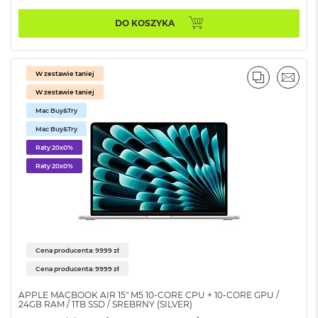
r
e
DO KOSZYKA
b
r
n
y
W zestawie taniej
PORÓWNA
EMAI
M
W zestawie taniej
a
Mac Buy&Try
c
B
Mac Buy&Try
o
Raty 20x0%
o
Raty 20x0%
k
A
i
r
Z
ł
o
Cena producenta: 9999 zł
t
y
Cena producenta: 9999 zł
APPLE MACBOOK AIR 15" M5 10‑CORE CPU + 10‑CORE GPU /
W
24GB RAM / 1TB SSD / SREBRNY (SILVER)
e