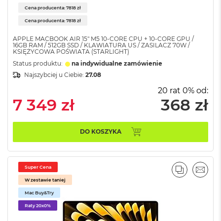
8
Cena producenta: 7818 zł
G
Cena producenta: 7818 zł
B
R
APPLE MACBOOK AIR 15" M5 10‑CORE CPU + 10‑CORE GPU /
A
16GB RAM / 512GB SSD / KLAWIATURA US / ZASILACZ 70W /
M
KSIĘŻYCOWA POŚWIATA (STARLIGHT)
Status produktu:
na indywidualne zamówienie
M
Najszybciej u Ciebie:
27.08
a
c
20 rat 0% od:
B
7 349 zł
368 zł
o
o
k
A
DO KOSZYKA
i
r
1
6
Super Cena
PORÓWNA
EMAI
G
W zestawie taniej
B
R
Mac Buy&Try
A
Raty 20x0%
M