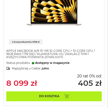
o
k
A
i
r
4
T
B
M
Cena producenta: 9318 zł
a
c
APPLE MACBOOK AIR 15" M5 10‑CORE CPU + 10‑CORE GPU /
B
16GB RAM / 1TB SSD / KLAWIATURA US / ZASILACZ 70W /
KSIĘŻYCOWA POŚWIATA (STARLIGHT)
o
o
Status produktu:
dostępny w magazynie
k
Najszybciej u Ciebie:
jutro
P
r
20 rat 0% od:
o
8 099 zł
405 zł
M
a
DO KOSZYKA
c
B
o