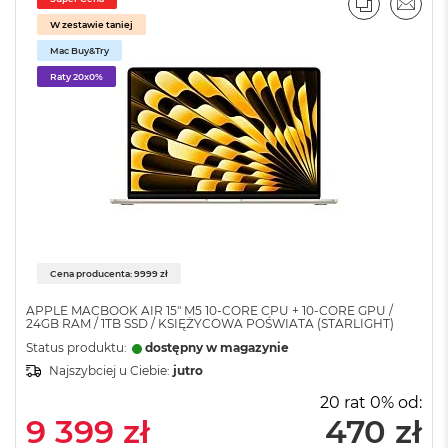
k
PORÓWNA
EMAI
W zestawie taniej
A
i
Mac Buy&Try
r
Raty 20x0%
M
2
M
a
c
B
o
o
k
A
Cena producenta: 9999 zł
i
r
APPLE MACBOOK AIR 15" M5 10‑CORE CPU + 10‑CORE GPU /
1
24GB RAM / 1TB SSD / KSIĘŻYCOWA POŚWIATA (STARLIGHT)
3
Status produktu:
dostępny w magazynie
Najszybciej u Ciebie:
jutro
M
a
20 rat 0% od:
c
9 399 zł
470 zł
B
o