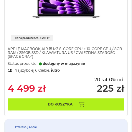
n
o
ś
c
i
d
y
s
Cena producenta: 4499 zł
k
APPLE MACBOOK AIR 15 M3 8-CORE CPU + 10-CORE GPU / 8GB
u
RAM / 256GB SSD / KLAWIATURA US / GWIEZDNA SZAROŚĆ
(SPACE GRAY)
M
Status produktu:
dostępny w magazynie
a
Najszybciej u Ciebie:
jutro
c
B
20 rat 0% od:
o
4 499 zł
225 zł
o
k
N
e
DO KOSZYKA
o
2
5
6
G