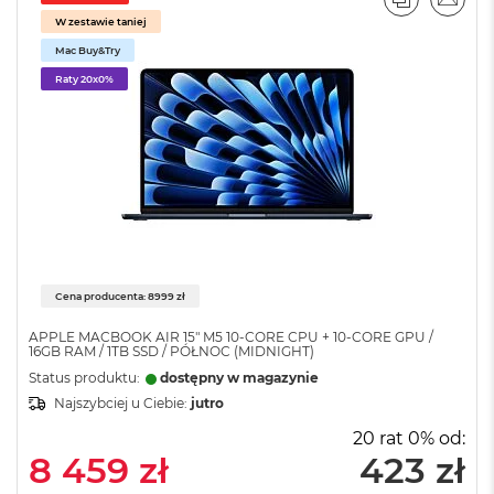
PORÓWNA
EMAI
o
W zestawie taniej
o
Mac Buy&Try
k
A
Raty 20x0%
i
r
P
ó
ł
n
o
c
M
a
Cena producenta: 8999 zł
c
B
APPLE MACBOOK AIR 15" M5 10‑CORE CPU + 10‑CORE GPU /
16GB RAM / 1TB SSD / PÓŁNOC (MIDNIGHT)
o
o
Status produktu:
dostępny w magazynie
k
Najszybciej u Ciebie:
jutro
A
i
20 rat 0% od:
r
8 459 zł
423 zł
S