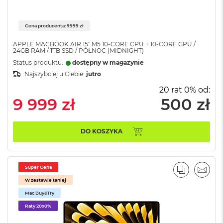
A
i
r
Cena producenta: 9999 zł
M
APPLE MACBOOK AIR 15" M5 10‑CORE CPU + 10‑CORE GPU /
24GB RAM / 1TB SSD / PÓŁNOC (MIDNIGHT)
a
c
Status produktu:
dostępny w magazynie
B
Najszybciej u Ciebie:
jutro
o
o
20 rat 0% od:
k
9 999 zł
500 zł
A
i
r
DO KOSZYKA
M
5
M
Super Cena
a
PORÓWNA
EMAI
c
W zestawie taniej
B
Mac Buy&Try
o
o
Raty 20x0%
k