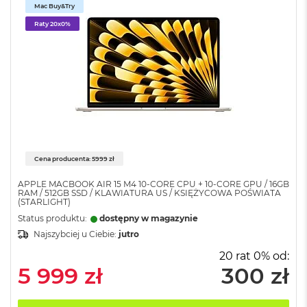
o
Mac Buy&Try
l
Raty 20x0%
o
r
u
M
a
c
B
o
o
k
Cena producenta: 5999 zł
N
e
APPLE MACBOOK AIR 15 M4 10-CORE CPU + 10-CORE GPU / 16GB
o
RAM / 512GB SSD / KLAWIATURA US / KSIĘŻYCOWA POŚWIATA
(STARLIGHT)
C
y
Status produktu:
dostępny w magazynie
t
Najszybciej u Ciebie:
jutro
r
u
20 rat 0% od:
s
5 999 zł
300 zł
o
w
o