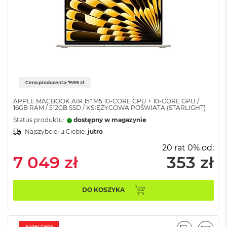
A
i
r
M
4
M
a
c
Cena producenta: 7499 zł
B
o
APPLE MACBOOK AIR 15" M5 10‑CORE CPU + 10‑CORE GPU /
o
16GB RAM / 512GB SSD / KSIĘŻYCOWA POŚWIATA (STARLIGHT)
k
Status produktu:
dostępny w magazynie
A
i
Najszybciej u Ciebie:
jutro
r
20 rat 0% od:
M
7 049 zł
353 zł
3
M
a
DO KOSZYKA
c
B
o
o
Super Cena