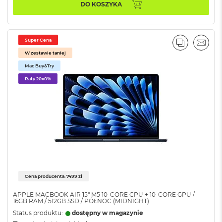
ż
DO KOSZYKA
ó
ł
t
y
Super Cena
PORÓWNA
EMAI
W zestawie taniej
M
Mac Buy&Try
a
c
Raty 20x0%
B
o
o
k
N
e
o
S
u
b
t
Cena producenta: 7499 zł
e
l
APPLE MACBOOK AIR 15" M5 10‑CORE CPU + 10‑CORE GPU /
16GB RAM / 512GB SSD / PÓŁNOC (MIDNIGHT)
n
y
Status produktu:
dostępny w magazynie
R