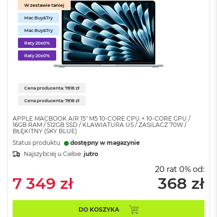
n
W zestawie taniej
y
Mac Buy&Try
Mac Buy&Try
W
e
Raty 20x0%
d
Raty 20x0%
ł
u
g
p
Cena producenta: 7818 zł
a
Cena producenta: 7818 zł
m
i
APPLE MACBOOK AIR 15" M5 10‑CORE CPU + 10‑CORE GPU /
ę
16GB RAM / 512GB SSD / KLAWIATURA US / ZASILACZ 70W /
c
BŁĘKITNY (SKY BLUE)
i
Status produktu:
dostępny w magazynie
R
Najszybciej u Ciebie:
jutro
A
M
20 rat 0% od:
7 349 zł
368 zł
M
a
c
B
DO KOSZYKA