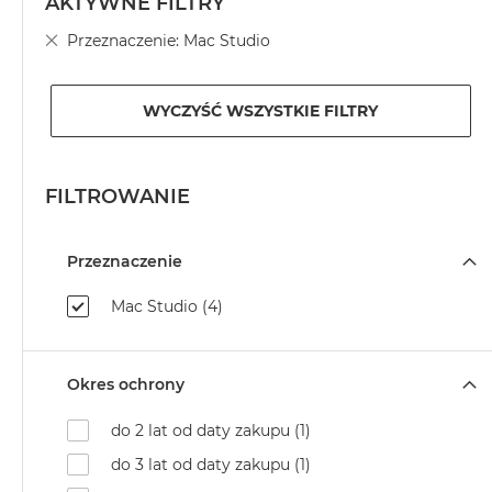
AKTYWNE FILTRY
MacBook
Usuń
Przeznaczenie
Mac Studio
Neo
ten
Indygo
element
MacBook
WYCZYŚĆ WSZYSTKIE FILTRY
Neo
Srebrny
Według
FILTROWANIE
pojemności
dysku
Przeznaczenie
MacBook
Neo
Mac Studio (4)
256GB
MacBook
Neo
Okres ochrony
512GB
MacBook
do 2 lat od daty zakupu (1)
Air
do 3 lat od daty zakupu (1)
MacBook