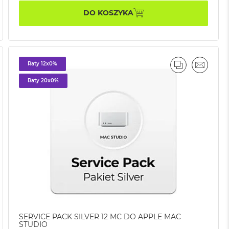
DO KOSZYKA
Raty 12x0%
AJ
IL
PORÓWNAJ
EMAIL
Raty 20x0%
SERVICE PACK SILVER 12 MC DO APPLE MAC
STUDIO