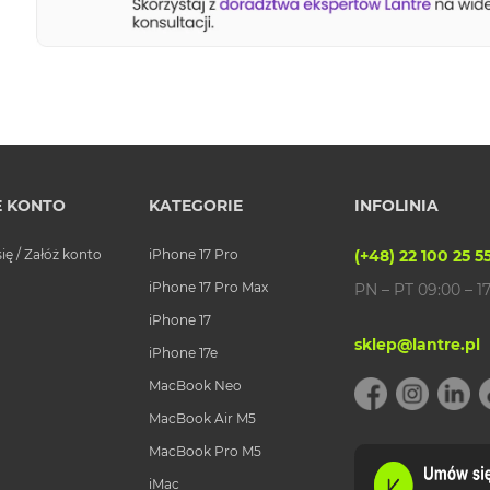
 KONTO
KATEGORIE
INFOLINIA
się / Załóż konto
iPhone 17 Pro
(+48) 22 100 25 5
iPhone 17 Pro Max
PN – PT 09:00 – 1
iPhone 17
sklep@lantre.pl
iPhone 17e
MacBook Neo
MacBook Air M5
MacBook Pro M5
iMac