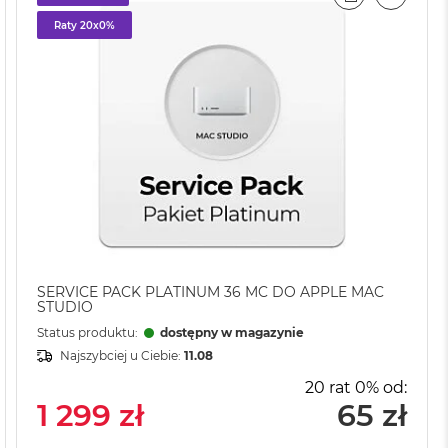
AJ
IL
PORÓWNAJ
EMAIL
Raty 20x0%
SERVICE PACK PLATINUM 36 MC DO APPLE MAC
STUDIO
Status produktu:
dostępny w magazynie
Najszybciej u Ciebie:
11.08
20 rat 0% od:
1 299 zł
65 zł