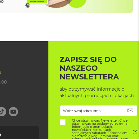
ZAPISZ SIĘ DO
NASZEGO
5
NEWSLETTERA
7:00
aby otrzymywać informacje o
aktualnych promocjach i okazjach
SU
Chcę otrzymywać Newsletter. Chcę
otrzymywać na podany adres e-mail
informacje o promocjach,
nowościach, konkursach,
specjalnych rabatach. Zapoznałem
się z treścią Regulaminu oraz