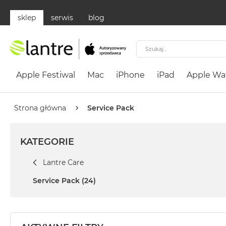
sklep
serwis
blog
Apple
Festiwal
Apple Festiwal
Mac
iPhone
iPad
Apple Wa
Mac
MacBook
Neo
Strona główna
Service Pack
Według
koloru
KATEGORIE
MacBook
Neo
Lantre Care
Cytrusowożółty
Service Pack
(24)
MacBook
Neo
Subtelny
Róż