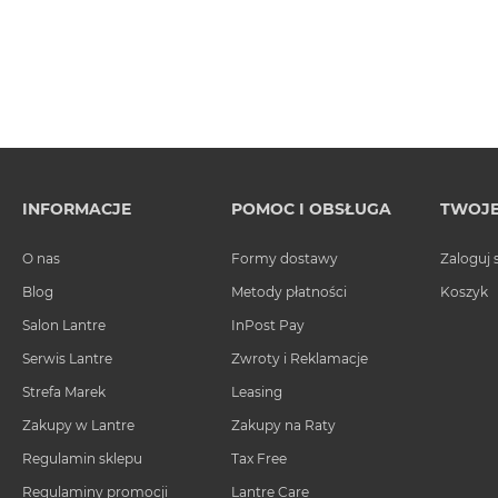
MacBook
Air
Złoty
Według
pamięci
RAM
MacBook
INFORMACJE
POMOC I OBSŁUGA
TWOJE
Air
8GB
O nas
Formy dostawy
Zaloguj 
RAM
Blog
Metody płatności
Koszyk
MacBook
Air
Salon Lantre
InPost Pay
16GB
Serwis Lantre
Zwroty i Reklamacje
RAM
Strefa Marek
Leasing
MacBook
Zakupy w Lantre
Zakupy na Raty
Air
24GB
Regulamin sklepu
Tax Free
RAM
Regulaminy promocji
Lantre Care