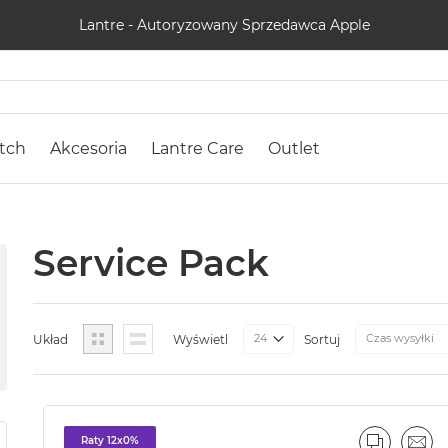
Lantre - Autoryzowany Sprzedawca Apple
tch
Akcesoria
Lantre Care
Outlet
Service Pack
Siatka
Lista
Układ
Wyświetl
Sortuj
Raty 12x0%