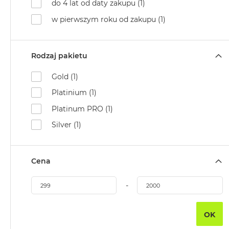
do 4 lat od daty zakupu (1)
Air
M5
w pierwszym roku od zakupu (1)
MacBook
Air
Rodzaj pakietu
M4
MacBook
Gold (1)
Air
Platinium (1)
M3
Platinum PRO (1)
MacBook
Air
Silver (1)
M2
MacBook
Cena
Air
13
-
MacBook
Air
15
OK